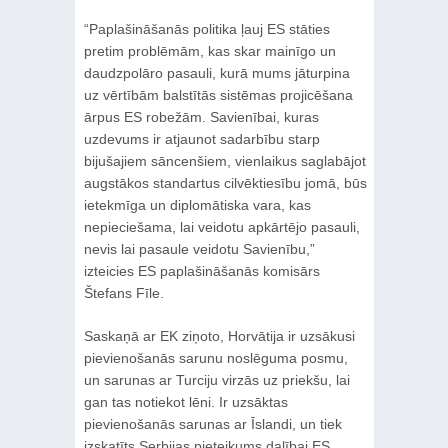
“Paplašināšanās politika ļauj ES stāties
pretim problēmām, kas skar mainīgo un
daudzpolāro pasauli, kurā mums jāturpina
uz vērtībām balstītās sistēmas projicēšana
ārpus ES robežām. Savienībai, kuras
uzdevums ir atjaunot sadarbību starp
bijušajiem sāncenšiem, vienlaikus saglabājot
augstākos standartus cilvēktiesību jomā, būs
ietekmīga un diplomātiska vara, kas
nepieciešama, lai veidotu apkārtējo pasauli,
nevis lai pasaule veidotu Savienību,”
izteicies ES paplašināšanās komisārs
Štefans Fīle.
Saskaņā ar EK ziņoto, Horvātija ir uzsākusi
pievienošanās sarunu noslēguma posmu,
un sarunas ar Turciju virzās uz priekšu, lai
gan tas notiekot lēni. Ir uzsāktas
pievienošanās sarunas ar Īslandi, un tiek
izskatīts Serbijas pieteikums dalībai ES.