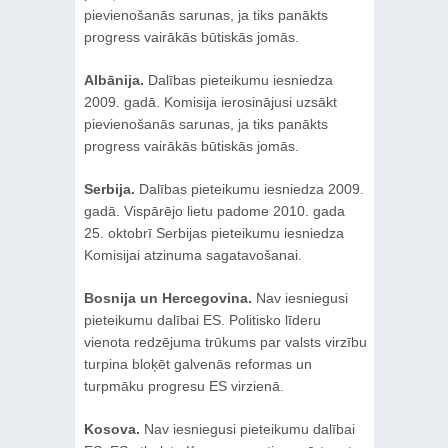
pievienošanās sarunas, ja tiks panākts
progress vairākās būtiskās jomās.
Albānija.
Dalības pieteikumu iesniedza
2009. gadā. Komisija ierosinājusi uzsākt
pievienošanās sarunas, ja tiks panākts
progress vairākās būtiskās jomās.
Serbija.
Dalības pieteikumu iesniedza 2009.
gadā. Vispārējo lietu padome 2010. gada
25. oktobrī Serbijas pieteikumu iesniedza
Komisijai atzinuma sagatavošanai.
Bosnija un Hercegovina.
Nav iesniegusi
pieteikumu dalībai ES. Politisko līderu
vienota redzējuma trūkums par valsts virzību
turpina bloķēt galvenās reformas un
turpmāku progresu ES virzienā.
Kosova.
Nav iesniegusi pieteikumu dalībai