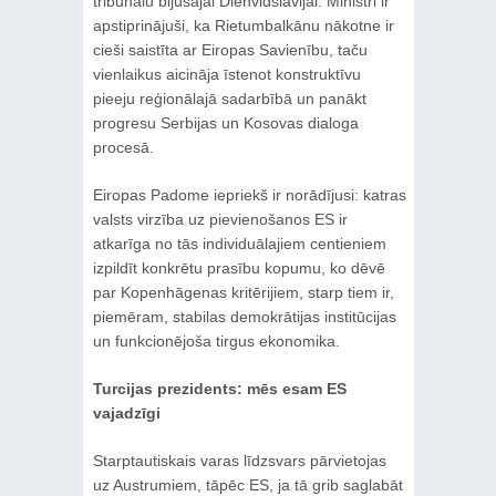
tribunālu bijušajai Dienvidslāvijai. Ministri ir
apstiprinājuši, ka Rietumbalkānu nākotne ir
cieši saistīta ar Eiropas Savienību, taču
vienlaikus aicināja īstenot konstruktīvu
pieeju reģionālajā sadarbībā un panākt
progresu Serbijas un Kosovas dialoga
procesā.
Eiropas Padome iepriekš ir norādījusi: katras
valsts virzība uz pievienošanos ES ir
atkarīga no tās individuālajiem centieniem
izpildīt konkrētu prasību kopumu, ko dēvē
par Kopenhāgenas kritērijiem, starp tiem ir,
piemēram, stabilas demokrātijas institūcijas
un funkcionējoša tirgus ekonomika.
Turcijas prezidents: mēs esam ES
vajadzīgi
Starptautiskais varas līdzsvars pārvietojas
uz Austrumiem, tāpēc ES, ja tā grib saglabāt