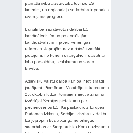
pamatbrīvību aizsardzība tuvinās ES
līmenim, un reģionālajā sadarbībā ir panākts
ievērojams progress.
Lai pilnībā sagatavotos dalībai ES,
kandidātvalstīm un potenciālajām
kandidātvalstīm ir jāveic vērienīgas
reformas. Joprojām nav atrisināti vairāki
jautājumi, no kuriem svarīgākie ir saistīti ar
labu pārvaldību, tiesiskumu un vārda
brīvību.
Atsevišķu valstu darba kārtībā ir ļoti smagi
jautājumi. Piemēram, Vispārējo lietu padome
25. oktobrī lūdza Komisiju sniegt atzinumu,
izvērtējot Serbijas pieteikumu par
pievienošanos ES. Kā paskaidrots Eiropas
Padomes izklāstā, Serbijas virzība uz dalību
ES joprojām būs atkarīga no pilnīgas
sadarbības ar Starptautisko Kara noziegumu