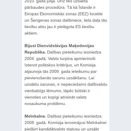
2010. gada jūlijā. Drīz tiks uzsākta
pārbaudes procedūra. Tā kā Īslande ir
Eiropas Ekonomiskās zonas (EEZ) locekle
un Šengenas zonas dalībniece, liela daļa tās
tiesību aktu jau ir pielāgota ES tiesību
aktiem.
Bijusī Dienvidslāvijas Maķedonijas
Republika.
Dalības pieteikumu iesniedza
2004. gadā. Valsts turpina apmierinoši
īstenot politiskos kritērijus, un Komisija
atjaunoja tās 2009. gada ieteikumu par
pievienošanās sarunu uzsākšanu. Lai
uzsāktu sarunas, ir nepieciešams dalībvalstu
vienbalsīgs lēmums, tāpēc būtiski ir
vienoties un kopīgi atrisināt valsts
nosaukuma problēmu.
Melnkalne.
Dalības pieteikumu iesniedza
2008. gadā. Komisija ierosinājusi Melnkalnei
piešķirt kandidātvalsts statusu un uzsākt