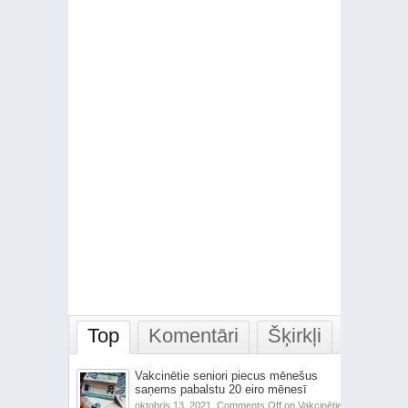
Top
Komentāri
Šķirkļi
Vakcinētie seniori piecus mēnešus
saņems pabalstu 20 eiro mēnesī
oktobris 13, 2021,
Comments Off
on Vakcinētie