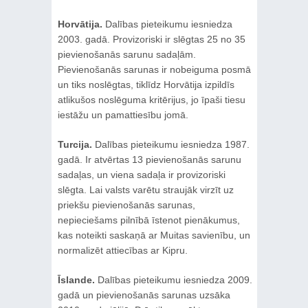
Horvātija.
Dalības pieteikumu iesniedza
2003. gadā. Provizoriski ir slēgtas 25 no 35
pievienošanās sarunu sadaļām.
Pievienošanās sarunas ir nobeiguma posmā
un tiks noslēgtas, tiklīdz Horvātija izpildīs
atlikušos noslēguma kritērijus, jo īpaši tiesu
iestāžu un pamattiesību jomā.
Turcija.
Dalības pieteikumu iesniedza 1987.
gadā. Ir atvērtas 13 pievienošanās sarunu
sadaļas, un viena sadaļa ir provizoriski
slēgta. Lai valsts varētu straujāk virzīt uz
priekšu pievienošanās sarunas,
nepieciešams pilnībā īstenot pienākumus,
kas noteikti saskaņā ar Muitas savienību, un
normalizēt attiecības ar Kipru.
Īslande.
Dalības pieteikumu iesniedza 2009.
gadā un pievienošanās sarunas uzsāka