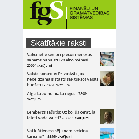
Skatītākie raksti
Vakcinētie seniori piecus mēnešus
saņems pabalstu 20 eiro mēnesī
-
23664 skatījumi
Valsts kontrole: Privatizācijas
nebeidzamais stāsts sāk tukšot valsts
budžetu
- 28720 skatījumi
Algu kāpumu makā nejūt
- 78084
skatījumi
Lembergs sašutis: Uz ko jūs cerat, ja
idioti vada valsti?
- 68611 skatījumi
Vai klātienes spēļu nami veicina
tūrismu?
- 55560 skatījumi