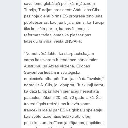
savu lomu globālajā politikā, ir jāuzņem
Turcija, Turcijas prezidents Abdullahs Gils
paziņoja dienu pirms ES progresa ziņojuma
publicēšanas, kad jau bija zināms, ka Turcija
tiks kritizēta par to, ka nav īstenojusi
reformas tādās jomās kā plašsaziņas
līdzekļu brīvība, vēsta BNS/AFP.
“Ņemot vērā faktu, ka starptautiskajam
varas līdzsvaram ir tendence pārvietoties
Austrumu un Āzijas virzienā, Eiropas
Savienībai tiešām ir stratēģiska
nepieciešamība pēc Turcijas kā dalībvalsts,”
norādījis A. Gils, jo, viņaprāt, “ir skumji vērot,
ka daži Eiropas līderi pienācīgi nesaskata
pasaules nākotni 20, 50, 70 gadu laikā. Šis
tuvredzīgais redzējums ir ievērojams
traucēklis idejai par ES kā globālu spēlētāju,
kas spētu uzņemties lielāku atbildību
politiskos un drošības jautājumos, papildinot