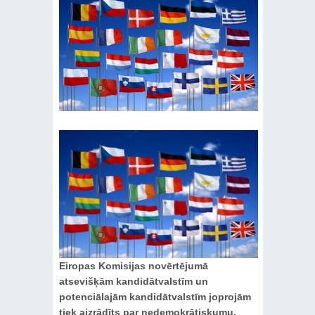
Eiropas Komisijas novērtējumā
atsevišķām kandidātvalstīm un
potenciālajām kandidātvalstīm joprojām
tiek aizrādīts par nedemokrātiskumu,