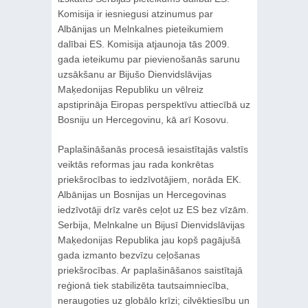
Komisija ir iesniegusi atzinumus par
Albānijas un Melnkalnes pieteikumiem
dalībai ES. Komisija atjaunoja tās 2009.
gada ieteikumu par pievienošanās sarunu
uzsākšanu ar Bijušo Dienvidslāvijas
Maķedonijas Republiku un vēlreiz
apstiprināja Eiropas perspektīvu attiecībā uz
Bosniju un Hercegovinu, kā arī Kosovu.
Paplašināšanās procesā iesaistītajās valstīs
veiktās reformas jau rada konkrētas
priekšrocības to iedzīvotājiem, norāda EK.
Albānijas un Bosnijas un Hercegovinas
iedzīvotāji drīz varēs ceļot uz ES bez vīzām.
Serbija, Melnkalne un Bijusī Dienvidslāvijas
Maķedonijas Republika jau kopš pagājušā
gada izmanto bezvīzu ceļošanas
priekšrocības. Ar paplašināšanos saistītajā
reģionā tiek stabilizēta tautsaimniecība,
neraugoties uz globālo krīzi; cilvēktiesību un