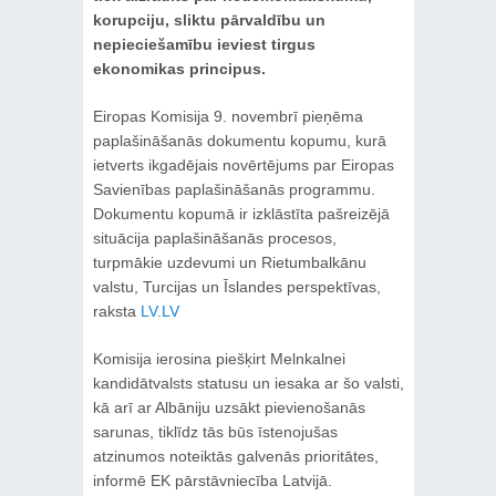
korupciju, sliktu pārvaldību un
nepieciešamību ieviest tirgus
ekonomikas principus.
Eiropas Komisija 9. novembrī pieņēma
paplašināšanās dokumentu kopumu, kurā
ietverts ikgadējais novērtējums par Eiropas
Savienības paplašināšanās programmu.
Dokumentu kopumā ir izklāstīta pašreizējā
situācija paplašināšanās procesos,
turpmākie uzdevumi un Rietumbalkānu
valstu, Turcijas un Īslandes perspektīvas,
raksta
LV.LV
Komisija ierosina piešķirt Melnkalnei
kandidātvalsts statusu un iesaka ar šo valsti,
kā arī ar Albāniju uzsākt pievienošanās
sarunas, tiklīdz tās būs īstenojušas
atzinumos noteiktās galvenās prioritātes,
informē EK pārstāvniecība Latvijā.