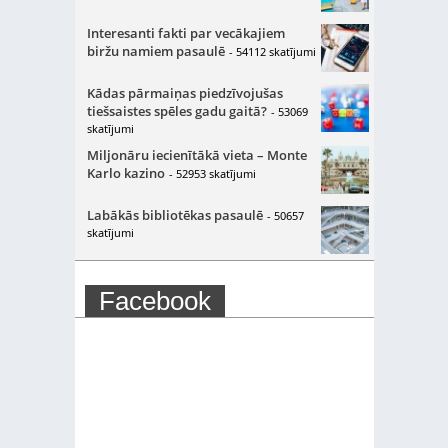
Interesanti fakti par vecākajiem
biržu namiem pasaulē
- 54112 skatījumi
Kādas pārmaiņas piedzīvojušas
tiešsaistes spēles gadu gaitā?
- 53069
skatījumi
Miljonāru iecienītākā vieta – Monte
Karlo kazino
- 52953 skatījumi
Labākās bibliotēkas pasaulē
- 50657
skatījumi
Facebook