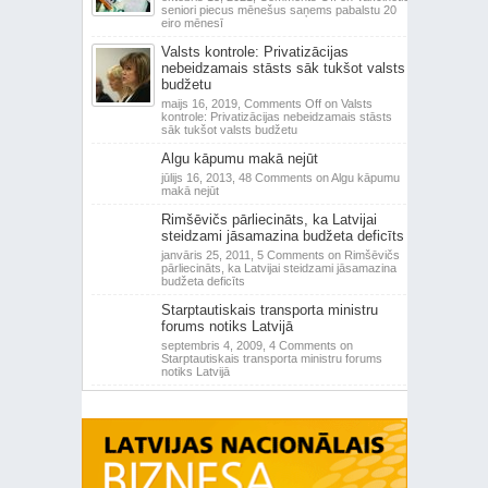
seniori piecus mēnešus saņems pabalstu 20
eiro mēnesī
Valsts kontrole: Privatizācijas
nebeidzamais stāsts sāk tukšot valsts
budžetu
maijs 16, 2019,
Comments Off
on Valsts
kontrole: Privatizācijas nebeidzamais stāsts
sāk tukšot valsts budžetu
Algu kāpumu makā nejūt
jūlijs 16, 2013,
48 Comments
on Algu kāpumu
makā nejūt
Rimšēvičs pārliecināts, ka Latvijai
steidzami jāsamazina budžeta deficīts
janvāris 25, 2011,
5 Comments
on Rimšēvičs
pārliecināts, ka Latvijai steidzami jāsamazina
budžeta deficīts
Starptautiskais transporta ministru
forums notiks Latvijā
septembris 4, 2009,
4 Comments
on
Starptautiskais transporta ministru forums
notiks Latvijā