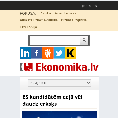
par mums
FOKUSĀ:
Politika
Banku bizness
Atbalsts uzņēmējdarbībai
Biznesa izglītība
Eiro Latvijā
ES kandidātēm ceļā vēl
daudz ērkšķu