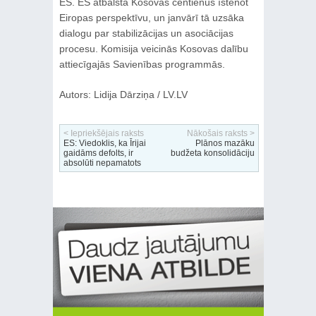
ES. ES atbalsta Kosovas centienus īstenot
Eiropas perspektīvu, un janvārī tā uzsāka
dialogu par stabilizācijas un asociācijas
procesu. Komisija veicinās Kosovas dalību
attiecīgajās Savienības programmās.
Autors: Lidija Dārziņa / LV.LV
< Iepriekšējais raksts
Nākošais raksts >
ES: Viedoklis, ka Īrijai
Plānos mazāku
gaidāms defolts, ir
budžeta konsolidāciju
absolūti nepamatots