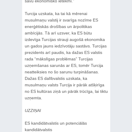
savu ekonomisko ietekmi.”
Turcija uzskata, ka tai kā mērenai
musulmaņu valstij ir svarīga nozīme ES
enerģētiskās drošības un ārpolitikas
ambīcijās. Tā arī uzsver, ka ES būtu
izdevīga Turcijas strauji augošā ekonomika
un gados jauns iedzīvotāju sastāvs. Turcijas
prezidents arī paudis, ka dažas ES valstis
rada “mākslīgas problēmas” Turcijas
uzņemšanas sarunās ar ES, tomēr Turcija
neatteiksies no šo sarunu turpināšanas.
Dažas ES dalībvalstis uzskata, ka
musulmaņu valsts Turcija ir pārāk atšķirīga
no ES kultūras ziņā un pārāk trūcīga, lai tiktu
uzņemta.
UZZIŅAI
ES kandidātvalstis un potenciālās
kandidātvalstis