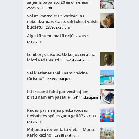
saņems pabalstu 20 eiro mēnesī
-
23669 skatījumi
Valsts kontrole: Privatizācijas
nebeidzamais stāsts sāk tukšot valsts
budžetu
- 28726 skatījumi
Algu kāpumu makā nejūt
- 78092
skatījumi
Lembergs sašutis: Uz ko jūs cerat, ja
idioti vada valsti?
- 68614 skatījumi
Vai klātienes spēļu nami veicina
tūrismu?
- 55593 skatījumi
Interesanti fakti par vecākajiem
biržu namiem pasaulē
- 54144 skatījumi
Kādas pārmaiņas piedzīvojušas
tiešsaistes spēles gadu gaitā?
- 53100
skatījumi
Miljonāru iecienītākā vieta – Monte
Karlo kazino
- 52988 skatījumi