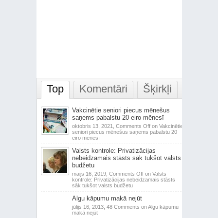
Top
Komentāri
Šķirkļi
Vakcinētie seniori piecus mēnešus
saņems pabalstu 20 eiro mēnesī
oktobris 13, 2021,
Comments Off
on Vakcinētie
seniori piecus mēnešus saņems pabalstu 20
eiro mēnesī
Valsts kontrole: Privatizācijas
nebeidzamais stāsts sāk tukšot valsts
budžetu
maijs 16, 2019,
Comments Off
on Valsts
kontrole: Privatizācijas nebeidzamais stāsts
sāk tukšot valsts budžetu
Algu kāpumu makā nejūt
jūlijs 16, 2013,
48 Comments
on Algu kāpumu
makā nejūt