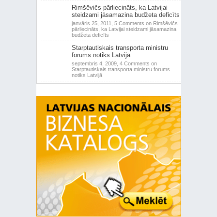
Rimšēvičs pārliecināts, ka Latvijai
steidzami jāsamazina budžeta deficīts
janvāris 25, 2011,
5 Comments
on Rimšēvičs
pārliecināts, ka Latvijai steidzami jāsamazina
budžeta deficīts
Starptautiskais transporta ministru
forums notiks Latvijā
septembris 4, 2009,
4 Comments
on
Starptautiskais transporta ministru forums
notiks Latvijā