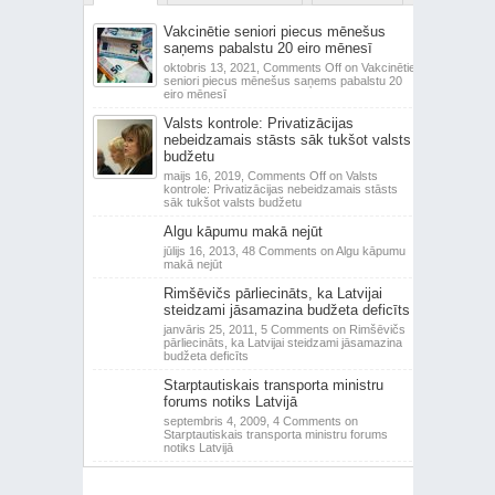
Vakcinētie seniori piecus mēnešus
saņems pabalstu 20 eiro mēnesī
oktobris 13, 2021,
Comments Off
on Vakcinētie
seniori piecus mēnešus saņems pabalstu 20
eiro mēnesī
Valsts kontrole: Privatizācijas
nebeidzamais stāsts sāk tukšot valsts
budžetu
maijs 16, 2019,
Comments Off
on Valsts
kontrole: Privatizācijas nebeidzamais stāsts
sāk tukšot valsts budžetu
Algu kāpumu makā nejūt
jūlijs 16, 2013,
48 Comments
on Algu kāpumu
makā nejūt
Rimšēvičs pārliecināts, ka Latvijai
steidzami jāsamazina budžeta deficīts
janvāris 25, 2011,
5 Comments
on Rimšēvičs
pārliecināts, ka Latvijai steidzami jāsamazina
budžeta deficīts
Starptautiskais transporta ministru
forums notiks Latvijā
septembris 4, 2009,
4 Comments
on
Starptautiskais transporta ministru forums
notiks Latvijā