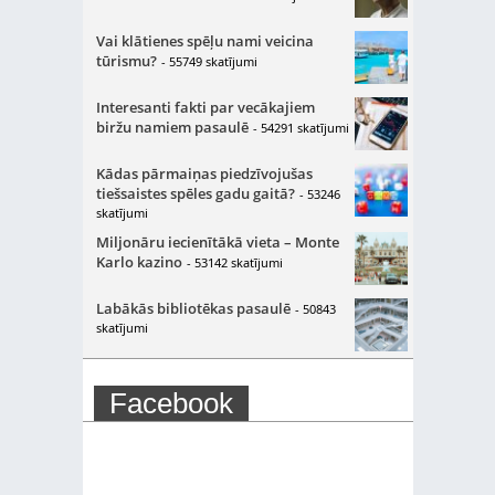
Vai klātienes spēļu nami veicina
tūrismu?
- 55749 skatījumi
Interesanti fakti par vecākajiem
biržu namiem pasaulē
- 54291 skatījumi
Kādas pārmaiņas piedzīvojušas
tiešsaistes spēles gadu gaitā?
- 53246
skatījumi
Miljonāru iecienītākā vieta – Monte
Karlo kazino
- 53142 skatījumi
Labākās bibliotēkas pasaulē
- 50843
skatījumi
Facebook