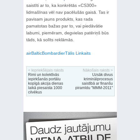
saistīti ar to, ka konkrētās «CS300»
lidmašīnas vēl nav pacēlušās gaisā. Tas ir
pavisam jauns produkts, kas rada
pamatotas bažas par to, vai piedāvātie
labumi, piemēram, degvielas patēriņš būs
tāds, kā solīts reklāmās.
airBaltic
Bombardier
Tālis Linkaits
< Iepriekšējais raksts
Nākošais raksts >
Rimi un kolektīvās
Uzsāk divus
iepirkšanās portālu
kriminālprocesus
kopīgā akcija dienas
saistībā ar finanšu
laikā piesaista 1000
piramīdu "MMM-2011"
cilvēkus