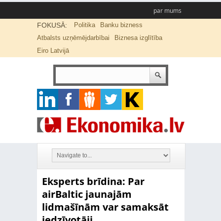
par mums
FOKUSĀ:
Politika
Banku bizness
Atbalsts uzņēmējdarbībai
Biznesa izglītība
Eiro Latvijā
Eksperts brīdina: Par
airBaltic jaunajām
lidmašīnām var samaksāt
iedzīvotāji