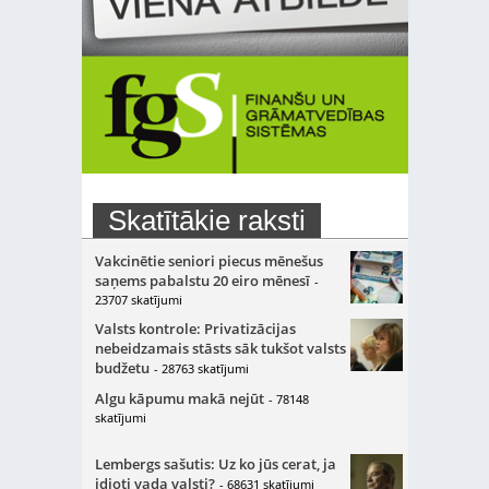
Skatītākie raksti
Vakcinētie seniori piecus mēnešus
saņems pabalstu 20 eiro mēnesī
-
23707 skatījumi
Valsts kontrole: Privatizācijas
nebeidzamais stāsts sāk tukšot valsts
budžetu
- 28763 skatījumi
Algu kāpumu makā nejūt
- 78148
skatījumi
Lembergs sašutis: Uz ko jūs cerat, ja
idioti vada valsti?
- 68631 skatījumi