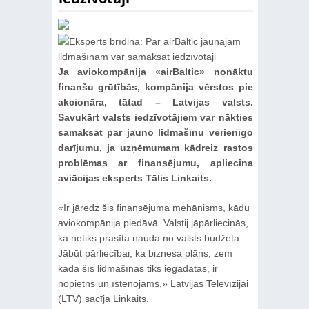
Ja aviokompānija «airBaltic» nonāktu
finanšu grūtībās, kompānija vērstos pie
akcionāra, tātad – Latvijas valsts.
Savukārt valsts iedzīvotājiem var nākties
samaksāt par jauno lidmašīnu vērienīgo
darījumu, ja uzņēmumam kādreiz rastos
problēmas ar finansējumu, apliecina
aviācijas eksperts Tālis Linkaits.
«Ir jāredz šis finansējuma mehānisms, kādu
aviokompānija piedāvā. Valstij jāpārliecinās,
ka netiks prasīta nauda no valsts budžeta.
Jābūt pārliecībai, ka biznesa plāns, zem
kāda šīs lidmašīnas tiks iegādātas, ir
nopietns un īstenojams,» Latvijas Televīzijai
(LTV) sacīja Linkaits.