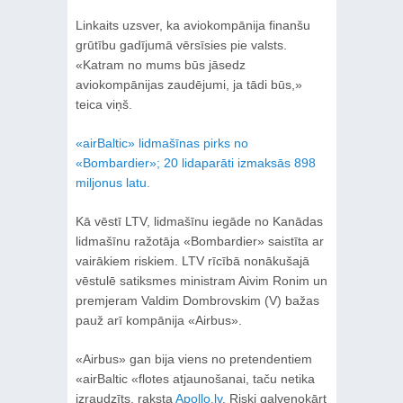
Linkaits uzsver, ka aviokompānija finanšu
grūtību gadījumā vērsīsies pie valsts.
«Katram no mums būs jāsedz
aviokompānijas zaudējumi, ja tādi būs,»
teica viņš.
«airBaltic» lidmašīnas pirks no
«Bombardier»; 20 lidaparāti izmaksās 898
miljonus latu.
Kā vēstī LTV, lidmašīnu iegāde no Kanādas
lidmašīnu ražotāja «Bombardier» saistīta ar
vairākiem riskiem. LTV rīcībā nonākušajā
vēstulē satiksmes ministram Aivim Ronim un
premjeram Valdim Dombrovskim (V) bažas
pauž arī kompānija «Airbus».
«Airbus» gan bija viens no pretendentiem
«airBaltic «flotes atjaunošanai, taču netika
izraudzīts, raksta
Apollo.lv
. Riski galvenokārt