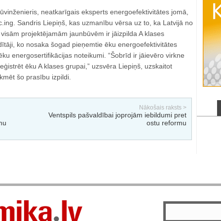
vinženieris, neatkarīgais eksperts energoefektivitātes jomā,
ing. Sandris Liepiņš, kas uzmanību vērsa uz to, ka Latvijā no
 visām projektējamām jaunbūvēm ir jāizpilda A klases
dītāji, ko nosaka šogad pieņemtie ēku energoefektivitātes
u energosertifikācijas noteikumi. “Šobrīd ir jāievēro virkne
eģistrēt ēku A klases grupai,” uzsvēra Liepiņš, uzskaitot
kmēt šo prasību izpildi.
Nākošais raksts >
Ventspils pašvaldībai joprojām iebildumi pret
mu
ostu reformu