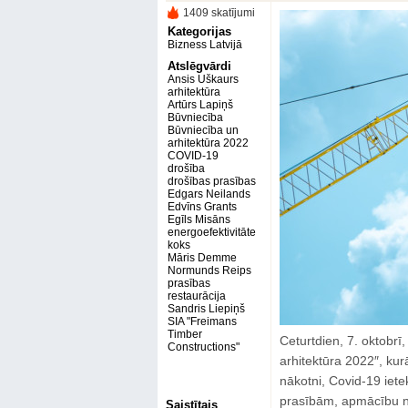
1409 skatījumi
Kategorijas
Bizness Latvijā
Atslēgvārdi
Ansis Uškaurs
arhitektūra
Artūrs Lapiņš
Būvniecība
Būvniecība un
arhitektūra 2022
COVID-19
drošība
drošības prasības
Edgars Neilands
Edvīns Grants
Egīls Misāns
energoefektivitāte
koks
Māris Demme
Normunds Reips
prasības
restaurācija
Sandris Liepiņš
SIA "Freimans
Timber
Ceturtdien, 7. oktobrī
Constructions"
arhitektūra 2022″, kur
nākotni, Covid-19 iete
prasībām, apmācību no
Saistītais