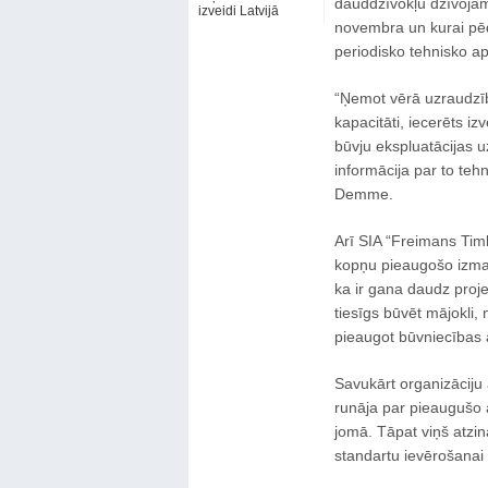
dauddzīvokļu dzīvojam
izveidi Latvijā
novembra un kurai pēd
periodisko tehnisko a
“Ņemot vērā uzraudzīb
kapacitāti, iecerēts iz
būvju ekspluatācijas u
informācija par to teh
Demme.
Arī SIA “Freimans Timb
kopņu pieaugošo izman
ka ir gana daudz projek
tiesīgs būvēt mājokli, 
pieaugot būvniecības a
Savukārt organizāciju
runāja par pieaugušo 
jomā. Tāpat viņš atzin
standartu ievērošanai 