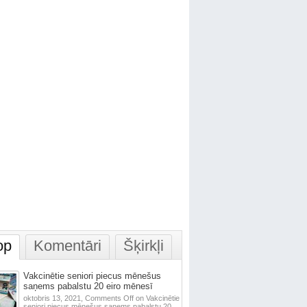
op
Komentāri
Šķirkļi
Vakcinētie seniori piecus mēnešus
saņems pabalstu 20 eiro mēnesī
oktobris 13, 2021,
Comments Off
on Vakcinētie
seniori piecus mēnešus saņems pabalstu 20