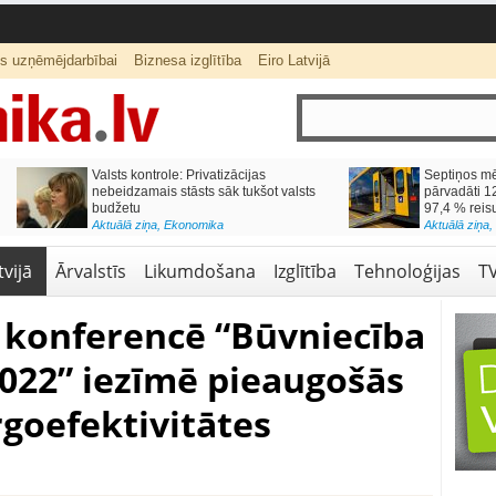
ts uzņēmējdarbībai
Biznesa izglītība
Eiro Latvijā
ās var izmaksāt
Katrs desmitais mājokļa kredīta
pieteikums tiek noraidīts negatīvas
kredītvēstures dēļ
Aktuālā ziņa
,
Finanses
vijā
Ārvalstīs
Likumdošana
Izglītība
Tehnoloģijas
T
a konferencē “Būvniecība
022” iezīmē pieaugošās
goefektivitātes