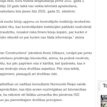
ajai ēkai, kura nodota ekspluatācijā pirms 2011. gada 1.
ējo 10 gadu laikā nav veikta tehniskā apsekošana,
psekošanu būs jāveic līdz 2031. gada 31. oktobrim.
ā esošo būvju apjomu un kontrolējošo institūciju ierobežoto
veidot rīku, kas kontrolējošām institūcijām palīdzēs nodrošināt
zraudzību, nosakot riska līmeni būvju kopām, par kurām ir
nisko stāvokli un par kurām nav šāda informācija,” atzina
er Constructions” pārstāvis Ansis Uškaurs, runājot par jumtu
tošanu privātmāju būvniecībā, atzina, ka praksē novērots,
tu, kur pēc papīriem viss ir kārtībā, bet īpašnieks, kas ir
nav ievērojis visus drošības aspektus. Pēc viņa teiktā,
pjomiem, pieauguši arī drošības riski.
 attīstības un vadības konsultants Normunds Reips vairāk
T
apmācībām, kas kļūs arvien nozīmīgākas arī būvniecības
a, ka nākotnē vēl lielāka uzmanība tiks pievērsta ISO
un jau pieminētajiem drošības principiem.