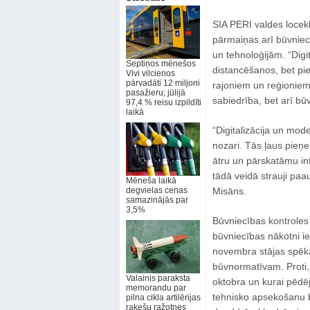
SIA PERI valdes locekl
pārmaiņas arī būvniecī
un tehnoloģijām. “Digit
Septiņos mēnešos
distancēšanos, bet pi
Vivi vilcienos
pārvadāti 12 miljoni
rajoniem un reģioniem. 
pasažieru; jūlijā
sabiedrība, bet arī bū
97,4 % reisu izpildīti
laikā
“Digitalizācija un mod
nozari. Tās ļaus pieņ
ātru un pārskatāmu inf
tādā veidā strauji paau
Mēneša laikā
degvielas cenas
Misāns.
samazinājās par
3,5%
Būvniecības kontrole
būvniecības nākotni ie
novembra stājas spēkā
būvnormatīvam. Proti,
Valainis paraksta
oktobra un kurai pēdē
memorandu par
tehnisko apsekošanu b
pilna cikla artilērijas
raķešu ražotnes