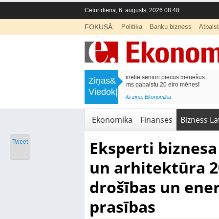
Ceturtdiena, 6. augusts, 2026 08:48
FOKUSĀ:
Politika
Banku bizness
Atbals
>
Septiņos mēnešos Vivi vilcienos
Naudas glabāšana māj
Ziņas&
pārvadāti 12 miljoni pasažieru; jūlijā
simtiem eiro gadā
Viedokļi
97,4 % reisu izpildīti laikā
<
Aktuālā ziņa
,
Finanses
Aktuālā ziņa
,
Bizness Latvijā
,
Tirdzniecība
Ekonomika
Finanses
Bizness Lat
Eksperti biznes
Tweet
un arhitektūra 2
drošības un ener
prasības