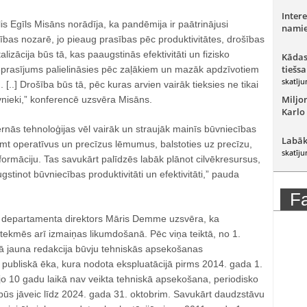
Intere
is Egīls Misāns norādīja, ka pandēmija ir paātrinājusi
namie
bas nozarē, jo pieaug prasības pēc produktivitātes, drošības
alizācija būs tā, kas paaugstinās efektivitāti un fizisko
Kādas
tiešsa
eprasījums palielināsies pēc zaļākiem un mazāk apdzīvotiem
skatīju
[..] Drošība būs tā, pēc kuras arvien vairāk tieksies ne tikai
Miljo
vnieki,” konferencē uzsvēra Misāns.
Karlo
ernās tehnoloģijas vēl vairāk un straujāk mainīs būvniecības
Labāk
emt operatīvus un precīzus lēmumus, balstoties uz precīzu,
skatīju
ormāciju. Tas savukārt palīdzēs labāk plānot cilvēkresursus,
gstinot būvniecības produktivitāti un efektivitāti,” pauda
F
s departamenta direktors Māris Demme uzsvēra, ka
tekmēs arī izmaiņas likumdošanā. Pēc viņa teiktā, no 1.
 jauna redakcija būvju tehniskās apsekošanas
 publiskā ēka, kura nodota ekspluatācijā pirms 2014. gada 1.
jo 10 gadu laikā nav veikta tehniskā apsekošana, periodisko
ūs jāveic līdz 2024. gada 31. oktobrim. Savukārt daudzstāvu