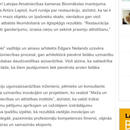
arī Latvijas Amatniecības kameras Būvmākslas mantojuma
 Artūrs Lapiņš, kurš runāja par restaurāciju, atzīstot, ka tai ir
n mazs objektu un īpašnieku skaits, vienlaikus gan viņš
ir atbalsts likumdošanā un ilgtspējīgs rezultāts. “Restaurācija
dz gandarījumu, izraisa cieņu un sekmē prasmju attīstīšanu,”
ki” vadītājs un ainavu arhitekts Edgars Neilands uzsvēra
vniecības procesā, gan arhitektūrā pievērst lielāku uzmanību
dabas daudzveidības aizsardzībai. Viņš atzina, ka sabiedrība
 tāda, ka šiem jautājumiem tiek pievērsta arvien lielāka
iju ugunsaizsardzības inženieris, pētnieks un konsultants
a uzmanību inovācijām un projektiem, ko realizē “Meža un
cības un attīstības institūts”, atzīstot, ka valstī trūkst
umu pētījumu aprīkojam un ražotājiem izstrādājumu
a īpašību izpētei, kā rezultātā vietējās inovācijas un
slegāli, pazeminās profesionāļu kompetences līmenis, vājinās
ktūras un samazinās eksports.