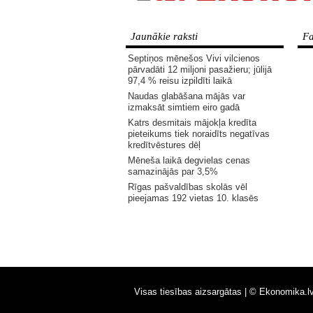
Jaunākie raksti
Fa
Septiņos mēnešos Vivi vilcienos
pārvadāti 12 miljoni pasažieru; jūlijā
97,4 % reisu izpildīti laikā
Naudas glabāšana mājās var
izmaksāt simtiem eiro gadā
Katrs desmitais mājokļa kredīta
pieteikums tiek noraidīts negatīvas
kredītvēstures dēļ
Mēneša laikā degvielas cenas
samazinājās par 3,5%
Rīgas pašvaldības skolās vēl
pieejamas 192 vietas 10. klasēs
Visas tiesības aizsargātas |
© Ekonomika.l