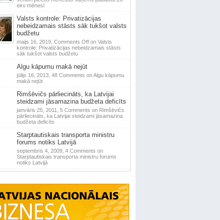
eiro mēnesī
Valsts kontrole: Privatizācijas
nebeidzamais stāsts sāk tukšot valsts
budžetu
maijs 16, 2019,
Comments Off
on Valsts
kontrole: Privatizācijas nebeidzamais stāsts
sāk tukšot valsts budžetu
Algu kāpumu makā nejūt
jūlijs 16, 2013,
48 Comments
on Algu kāpumu
makā nejūt
Rimšēvičs pārliecināts, ka Latvijai
steidzami jāsamazina budžeta deficīts
janvāris 25, 2011,
5 Comments
on Rimšēvičs
pārliecināts, ka Latvijai steidzami jāsamazina
budžeta deficīts
Starptautiskais transporta ministru
forums notiks Latvijā
septembris 4, 2009,
4 Comments
on
Starptautiskais transporta ministru forums
notiks Latvijā