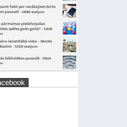
santi fakti par vecākajiem biržu
m pasaulē
- 54080 skatījumi
 pārmaiņas piedzīvojušas
istes spēles gadu gaitā?
- 53038
mi
nāru iecienītākā vieta – Monte
 kazino
- 52920 skatījumi
ās bibliotēkas pasaulē
- 50624
mi
acebook