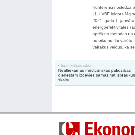
Konferenci noslēdza bū
LLU VBF lektors Mg.sc.
2021. gada 1. janvāra
energoefektivitātes ra
aprēķina metodes un ēk
noteikumu, lai varētu r
vairākus veidus, kā se
< Iepriekšējais raksts
Neatliekamās medicīniskās palīdzības
dienestam izdevies samazināt izbrauku
skaitu