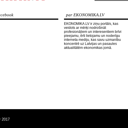
cebook
par EKONOMIKA.LV
EKONOMIKA.LV ir ziņu portāls, kas
veidots ar mērķi nodrošināt
profesionāļiem un interesentiem brīvi
pieejamu, ērti lietojamu un noderīgu
interneta mediju, kas savu uzmanību
koncentrē uz Latvijas un pasaules
aktualitātēm ekonomikas jomā.
v 2017