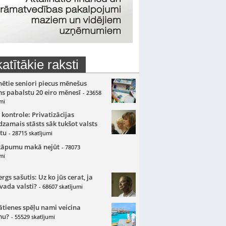
atītākie raksti
nētie seniori piecus mēnešus
s pabalstu 20 eiro mēnesī
- 23658
mi
 kontrole: Privatizācijas
zamais stāsts sāk tukšot valsts
tu
- 28715 skatījumi
kāpumu makā nejūt
- 78073
mi
gs sašutis: Uz ko jūs cerat, ja
 vada valsti?
- 68607 skatījumi
ātienes spēļu nami veicina
mu?
- 55529 skatījumi