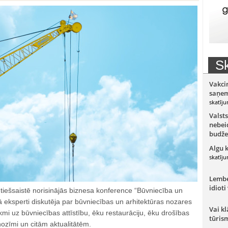
Sk
Vakci
saņem
skatīju
Valsts
nebeid
budže
Algu 
skatīju
Lember
idioti
, tiešsaistē norisinājās biznesa konference “Būvniecība un
ā eksperti diskutēja par būvniecības un arhitektūras nozares
Vai kl
kmi uz būvniecības attīstību, ēku restaurāciju, ēku drošības
tūris
zīmi un citām aktualitātēm.