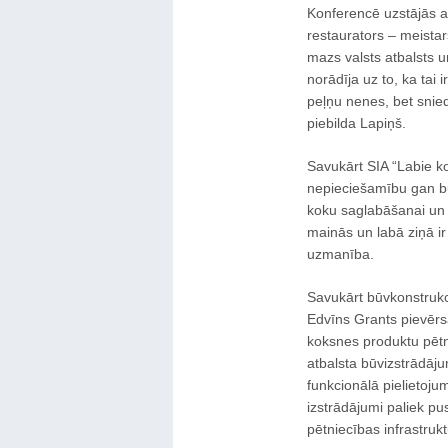
Konferencē uzstājās 
restaurators – meistars
mazs valsts atbalsts u
norādīja uz to, ka tai 
peļņu nenes, bet snie
piebilda Lapiņš.
Savukārt SIA “Labie ko
nepieciešamību gan bū
koku saglabāšanai un 
mainās un labā ziņā ir
uzmanība.
Savukārt būvkonstrukc
Edvīns Grants pievērs
koksnes produktu pētnie
atbalsta būvizstrādāj
funkcionālā pielietojum
izstrādājumi paliek pu
pētniecības infrastru