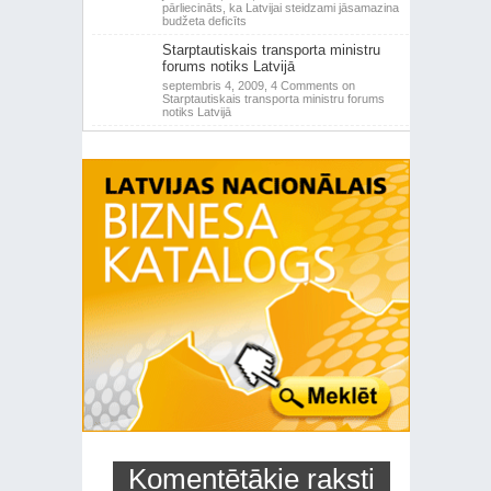
pārliecināts, ka Latvijai steidzami jāsamazina
budžeta deficīts
Starptautiskais transporta ministru
forums notiks Latvijā
septembris 4, 2009,
4 Comments
on
Starptautiskais transporta ministru forums
notiks Latvijā
Komentētākie raksti