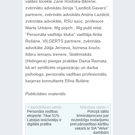
valdes locekle Zane Rostoka-Bārene,
zvērinātu advokātu biroja “Lazdiņš Gavars”
partneris, zvērināts advokāts Andris Lazdiņš,
zvērināta advokāte, RSU asoc. profesore
Marta Urbāne, Mg.psych., Mg.publ.relat,
“Personāla vadītāju kluba” vadītāja Anita
Rošāne, VILGERTS partnere, zvērināta
advokāte Jūlija Jerņeva, biznesa koučs,
līderu iemaņu trenere, Sistēmiskās
(Helingera) pieejas praktiķe Daina Ramata,
kā arī sertificēts organizāciju un darba
psihologs, personāla vadības profesionālis,
karjeras konsultants Elīna Bulāne.
Publicitātes materiāls
< Iepriekšējais raksts
Nākošais raksts >
Personāla vadības
Policijā sākts
eksperte: Tikai 51%
kriminālprocess par
Latvijas iedzīvotāju ir
noziedzīgu nodarījumu
digitālā pratība
pret pārvaldības kārtību
sakarā ar SIA “Velve”
darbībām