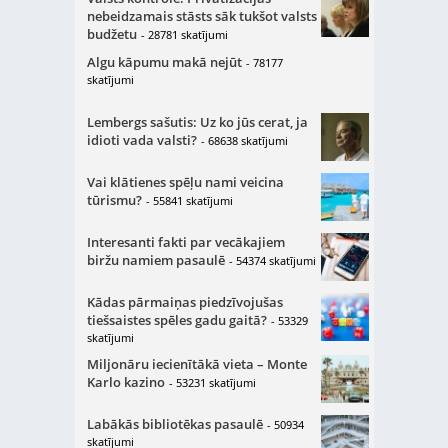
nebeidzamais stāsts sāk tukšot valsts
budžetu
- 28781 skatījumi
Algu kāpumu makā nejūt
- 78177
skatījumi
Lembergs sašutis: Uz ko jūs cerat, ja
idioti vada valsti?
- 68638 skatījumi
Vai klātienes spēļu nami veicina
tūrismu?
- 55841 skatījumi
Interesanti fakti par vecākajiem
biržu namiem pasaulē
- 54374 skatījumi
Kādas pārmaiņas piedzīvojušas
tiešsaistes spēles gadu gaitā?
- 53329
skatījumi
Miljonāru iecienītākā vieta – Monte
Karlo kazino
- 53231 skatījumi
Labākās bibliotēkas pasaulē
- 50934
skatījumi