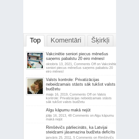
Top
Komentāri
Šķirkļi
Vakcinētie seniori piecus mēnešus
saņems pabalstu 20 eiro mēnesī
oktobris 13, 2021,
Comments Off
on Vakcinētie
seniori piecus mēnešus saņems pabalstu 20
eiro mēnesī
Valsts kontrole: Privatizācijas
nebeidzamais stāsts sāk tukšot valsts
budžetu
maijs 16, 2019,
Comments Off
on Valsts
kontrole: Privatizācijas nebeidzamais stāsts
sāk tukšot valsts budžetu
Algu kāpumu makā nejūt
jūlijs 16, 2013,
48 Comments
on Algu kāpumu
makā nejūt
Rimšēvičs pārliecināts, ka Latvijai
steidzami jāsamazina budžeta deficīts
janvāris 25, 2011,
5 Comments
on Rimšēvičs