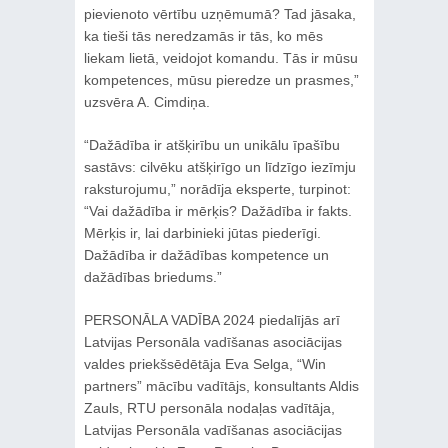
pievienoto vērtību uzņēmumā? Tad jāsaka,
ka tieši tās neredzamās ir tās, ko mēs
liekam lietā, veidojot komandu. Tās ir mūsu
kompetences, mūsu pieredze un prasmes,”
uzsvēra A. Cimdiņa.
“Dažādība ir atšķirību un unikālu īpašību
sastāvs: cilvēku atšķirīgo un līdzīgo iezīmju
raksturojumu,” norādīja eksperte, turpinot:
“Vai dažādība ir mērķis? Dažādība ir fakts.
Mērķis ir, lai darbinieki jūtas piederīgi.
Dažādība ir dažādības kompetence un
dažādības briedums.”
PERSONĀLA VADĪBA 2024 piedalījās arī
Latvijas Personāla vadīšanas asociācijas
valdes priekšsēdētāja Eva Selga, “Win
partners” mācību vadītājs, konsultants Aldis
Zauls, RTU personāla nodaļas vadītāja,
Latvijas Personāla vadīšanas asociācijas