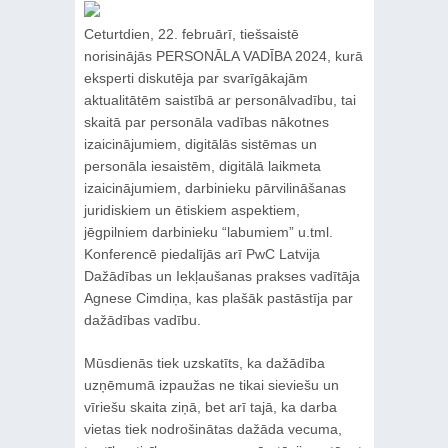
Ceturtdien, 22. februārī, tiešsaistē
norisinājās PERSONĀLA VADĪBA 2024, kurā
eksperti diskutēja par svarīgākajām
aktualitātēm saistībā ar personālvadību, tai
skaitā par personāla vadības nākotnes
izaicinājumiem, digitālās sistēmas un
personāla iesaistēm, digitālā laikmeta
izaicinājumiem, darbinieku pārvilināšanas
juridiskiem un ētiskiem aspektiem,
jēgpilniem darbinieku “labumiem” u.tml.
Konferencē piedalījās arī PwC Latvija
Dažādības un Iekļaušanas prakses vadītāja
Agnese Cimdiņa, kas plašāk pastāstīja par
dažādības vadību.
Mūsdienās tiek uzskatīts, ka dažādība
uzņēmumā izpaužas ne tikai sieviešu un
vīriešu skaita ziņā, bet arī tajā, ka darba
vietas tiek nodrošinātas dažāda vecuma,