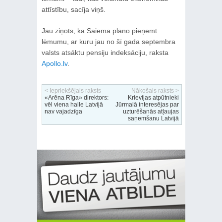
attīstību, sacīja viņš.
Jau ziņots, ka Saiema plāno pieņemt
lēmumu, ar kuru jau no šī gada septembra
valsts atsāktu pensiju indeksāciju, raksta
Apollo.lv
.
< Iepriekšējais raksts
Nākošais raksts >
«Arēna Rīga» direktors:
Krievijas atpūtnieki
vēl viena halle Latvijā
Jūrmalā interesējas par
nav vajadzīga
uzturēšanās atļaujas
saņemšanu Latvijā