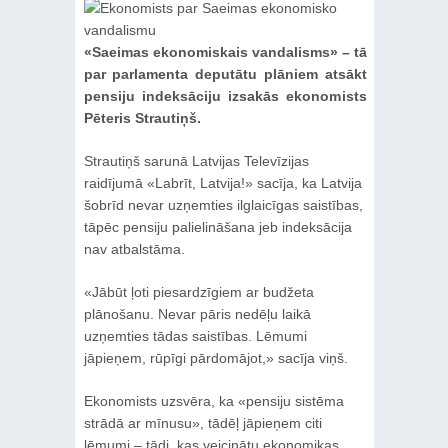
«Saeimas ekonomiskais vandalisms» – tā
par parlamenta deputātu plāniem atsākt
pensiju indeksāciju izsakās ekonomists
Pēteris Strautiņš.
Strautiņš sarunā Latvijas Televīzijas
raidījumā «Labrīt, Latvija!» sacīja, ka Latvija
šobrīd nevar uzņemties ilglaicīgas saistības,
tāpēc pensiju palielināšana jeb indeksācija
nav atbalstāma.
«Jābūt ļoti piesardzīgiem ar budžeta
plānošanu. Nevar pāris nedēļu laikā
uzņemties tādas saistības. Lēmumi
jāpieņem, rūpīgi pārdomājot,» sacīja viņš.
Ekonomists uzsvēra, ka «pensiju sistēma
strādā ar mīnusu», tādēļ jāpieņem citi
lēmumi – tādi, kas veicinātu ekonomikas