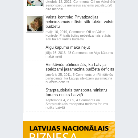
oktobris 13, 2021,
Comments Off
on Vakcinētie
seniori piecus mēnešus saņems pabalstu 20
eiro mēnesī
Valsts kontrole: Privatizācijas
nebeidzamais stāsts sāk tukšot valsts
budžetu
maijs 16, 2019,
Comments Off
on Valsts
kontrole: Privatizācijas nebeidzamais stāsts
sāk tukšot valsts budžetu
Algu kāpumu makā nejūt
jūlijs 16, 2013,
48 Comments
on Algu kāpumu
makā nejūt
Rimšēvičs pārliecināts, ka Latvijai
steidzami jāsamazina budžeta deficīts
janvāris 25, 2011,
5 Comments
on Rimšēvičs
pārliecināts, ka Latvijai steidzami jāsamazina
budžeta deficīts
Starptautiskais transporta ministru
forums notiks Latvijā
septembris 4, 2009,
4 Comments
on
Starptautiskais transporta ministru forums
notiks Latvijā