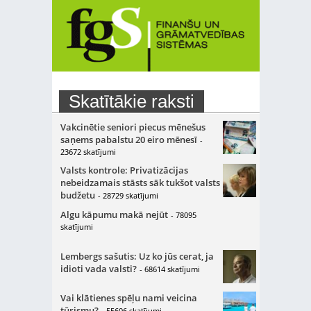
Skatītākie raksti
Vakcinētie seniori piecus mēnešus
saņems pabalstu 20 eiro mēnesī
-
23672 skatījumi
Valsts kontrole: Privatizācijas
nebeidzamais stāsts sāk tukšot valsts
budžetu
- 28729 skatījumi
Algu kāpumu makā nejūt
- 78095
skatījumi
Lembergs sašutis: Uz ko jūs cerat, ja
idioti vada valsti?
- 68614 skatījumi
Vai klātienes spēļu nami veicina
tūrismu?
- 55606 skatījumi