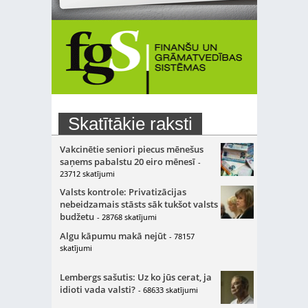
Skatītākie raksti
Vakcinētie seniori piecus mēnešus
saņems pabalstu 20 eiro mēnesī
-
23712 skatījumi
Valsts kontrole: Privatizācijas
nebeidzamais stāsts sāk tukšot valsts
budžetu
- 28768 skatījumi
Algu kāpumu makā nejūt
- 78157
skatījumi
Lembergs sašutis: Uz ko jūs cerat, ja
idioti vada valsti?
- 68633 skatījumi