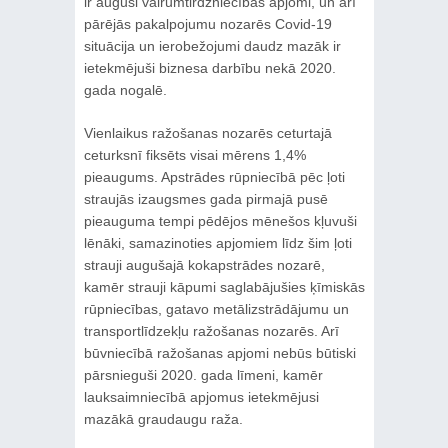
ir auguši vairumtirdzniecības apjomi, un arī
pārējās pakalpojumu nozarēs Covid-19
situācija un ierobežojumi daudz mazāk ir
ietekmējuši biznesa darbību nekā 2020.
gada nogalē.
Vienlaikus ražošanas nozarēs ceturtajā
ceturksnī fiksēts visai mērens 1,4%
pieaugums. Apstrādes rūpniecībā pēc ļoti
straujās izaugsmes gada pirmajā pusē
pieauguma tempi pēdējos mēnešos kļuvuši
lēnāki, samazinoties apjomiem līdz šim ļoti
strauji augušajā kokapstrādes nozarē,
kamēr strauji kāpumi saglabājušies ķīmiskās
rūpniecības, gatavo metālizstrādājumu un
transportlīdzekļu ražošanas nozarēs. Arī
būvniecībā ražošanas apjomi nebūs būtiski
pārsnieguši 2020. gada līmeni, kamēr
lauksaimniecībā apjomus ietekmējusi
mazākā graudaugu raža.