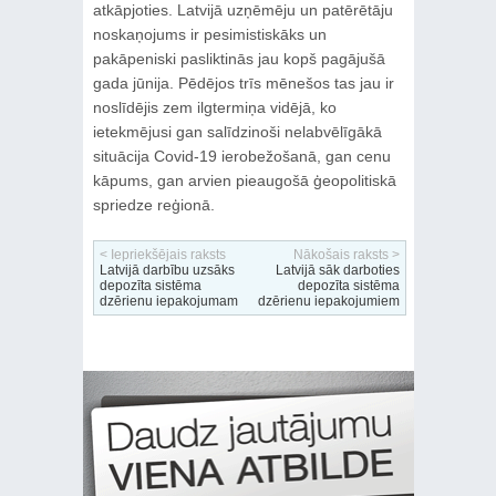
atkāpjoties. Latvijā uzņēmēju un patērētāju
noskaņojums ir pesimistiskāks un
pakāpeniski pasliktinās jau kopš pagājušā
gada jūnija. Pēdējos trīs mēnešos tas jau ir
noslīdējis zem ilgtermiņa vidējā, ko
ietekmējusi gan salīdzinoši nelabvēlīgākā
situācija Covid-19 ierobežošanā, gan cenu
kāpums, gan arvien pieaugošā ģeopolitiskā
spriedze reģionā.
< Iepriekšējais raksts
Nākošais raksts >
Latvijā darbību uzsāks
Latvijā sāk darboties
depozīta sistēma
depozīta sistēma
dzērienu iepakojumam
dzērienu iepakojumiem