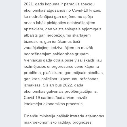
2021. gads kopumā ir parādījis spēcīgu
ekonomikas atgūšanos no Covid-19 krīzes,
ko nodrošinājusi gan uzņēmumu spēja
arvien labāk pielāgoties nelabvēlīgajiem
apstākļiem, gan valsts sniegtais apjomīgais
atbalsts gan ierobežojumu skartajiem
biznesiem, gan ienākumus tieši
zaudējušajiem iedzīvotājiem un mazāk
nodrošinātajām sabiedrības grupām.
Vienlaikus gada otrajā pusē visai skaidri jau
iezīmējusies energoresursu cenu kāpuma
problēma, plaši skarot gan mājsaimniecības,
gan krasi palielinot uzņēmumu ražošanas
izmaksas. Šis arī būs 2022. gada
ekonomikas galvenais problēmjautājums,
Covid-19 saslimstībai arvien mazāk
ietekmējot ekonomikas procesus.
Finanšu ministrija pašlaik izstrādā atjaunotās
makroekonomisko rādītāju prognozes