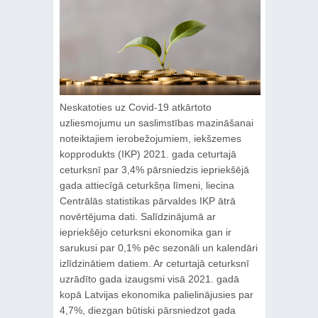
Neskatoties uz Covid-19 atkārtoto
uzliesmojumu un saslimstības mazināšanai
noteiktajiem ierobežojumiem, iekšzemes
kopprodukts (IKP) 2021. gada ceturtajā
ceturksnī par 3,4% pārsniedzis iepriekšējā
gada attiecīgā ceturkšņa līmeni, liecina
Centrālās statistikas pārvaldes IKP ātrā
novērtējuma dati. Salīdzinājumā ar
iepriekšējo ceturksni ekonomika gan ir
sarukusi par 0,1% pēc sezonāli un kalendāri
izlīdzinātiem datiem. Ar ceturtajā ceturksnī
uzrādīto gada izaugsmi visā 2021. gadā
kopā Latvijas ekonomika palielinājusies par
4,7%, diezgan būtiski pārsniedzot gada