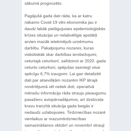
sākumā prognozēto.
Pagājušā gada dati rāda, ka ar katru
nākamo Covid-19 vilni ekonomika jau ir
daudz labāk pielāgojusies epidemioloģiskās
krīzes situācijai un nelabvēlīgie apstākļi
arvien mazāk ietekmējuši uzņēmumu
darbību. Pakalpojumu nozares, kuras
visbūtiskāk skar darbības ierobežojumi,
ceturtajā ceturksnī, salīdzinot ar 2020. gada
ceturto ceturksni, spējušas sasniegt visai
spēcīgu 6,7% izaugsmi. Lai gan detalizēti
dati par atsevišķām nozarēm IKP ātrajā
novērtējumā vēl netiek doti, operatīvā
mēnešu informācija rāda strauju pieaugumu
pasažieru aviopārvadājumos, arī dzelzceļa
kravu tranzītā situācija gada beigās ir
nedaudz uzlabojusies. Tirdzniecības nozarē
vienlaikus ar mazumtirdzniecības
samazināšanos oktobrī un novembrī strauji