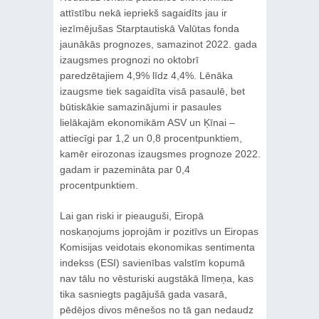
attīstību nekā iepriekš sagaidīts jau ir
iezīmējušas Starptautiskā Valūtas fonda
jaunākās prognozes, samazinot 2022. gada
izaugsmes prognozi no oktobrī
paredzētajiem 4,9% līdz 4,4%. Lēnāka
izaugsme tiek sagaidīta visā pasaulē, bet
būtiskākie samazinājumi ir pasaules
lielākajām ekonomikām ASV un Ķīnai –
attiecīgi par 1,2 un 0,8 procentpunktiem,
kamēr eirozonas izaugsmes prognoze 2022.
gadam ir pazemināta par 0,4
procentpunktiem.
Lai gan riski ir pieauguši, Eiropā
noskaņojums joprojām ir pozitīvs un Eiropas
Komisijas veidotais ekonomikas sentimenta
indekss (ESI) savienības valstīm kopumā
nav tālu no vēsturiski augstākā līmeņa, kas
tika sasniegts pagājušā gada vasarā,
pēdējos divos mēnešos no tā gan nedaudz