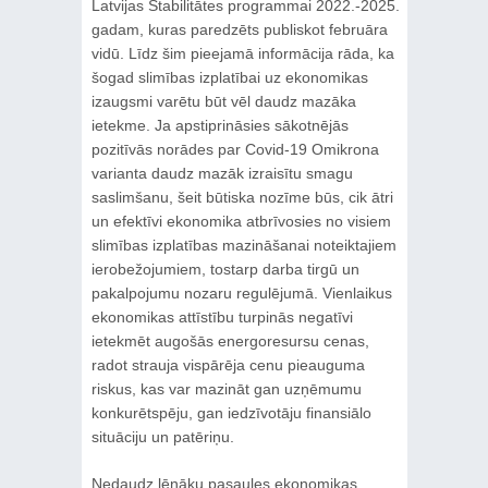
Latvijas Stabilitātes programmai 2022.-2025.
gadam, kuras paredzēts publiskot februāra
vidū. Līdz šim pieejamā informācija rāda, ka
šogad slimības izplatībai uz ekonomikas
izaugsmi varētu būt vēl daudz mazāka
ietekme. Ja apstiprināsies sākotnējās
pozitīvās norādes par Covid-19 Omikrona
varianta daudz mazāk izraisītu smagu
saslimšanu, šeit būtiska nozīme būs, cik ātri
un efektīvi ekonomika atbrīvosies no visiem
slimības izplatības mazināšanai noteiktajiem
ierobežojumiem, tostarp darba tirgū un
pakalpojumu nozaru regulējumā. Vienlaikus
ekonomikas attīstību turpinās negatīvi
ietekmēt augošās energoresursu cenas,
radot strauja vispārēja cenu pieauguma
riskus, kas var mazināt gan uzņēmumu
konkurētspēju, gan iedzīvotāju finansiālo
situāciju un patēriņu.
Nedaudz lēnāku pasaules ekonomikas