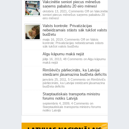
Vakcinētie seniori piecus mēnešus
saņems pabalstu 20 eiro mēnesī
oktobris 13, 2021,
Comments Off
on Vakcinētie
seniori piecus mēnešus saņems pabalstu 20
eiro mēnesī
Valsts kontrole: Privatizācijas
nebeidzamais stāsts sāk tukšot valsts
budžetu
maijs 16, 2019,
Comments Off
on Valsts
kontrole: Privatizācijas nebeidzamais stāsts
sāk tukšot valsts budžetu
Algu kāpumu makā nejūt
jūlijs 16, 2013,
48 Comments
on Algu kāpumu
makā nejūt
Rimšēvičs pārliecināts, ka Latvijai
steidzami jāsamazina budžeta deficīts
janvāris 25, 2011,
5 Comments
on Rimšēvičs
pārliecināts, ka Latvijai steidzami jāsamazina
budžeta deficīts
Starptautiskais transporta ministru
forums notiks Latvijā
septembris 4, 2009,
4 Comments
on
Starptautiskais transporta ministru forums
notiks Latvijā