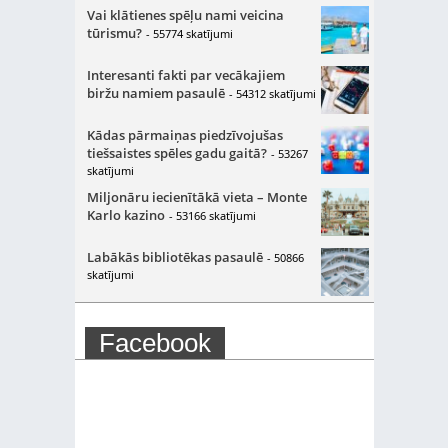
Vai klātienes spēļu nami veicina
tūrismu?
- 55774 skatījumi
Interesanti fakti par vecākajiem
biržu namiem pasaulē
- 54312 skatījumi
Kādas pārmaiņas piedzīvojušas
tiešsaistes spēles gadu gaitā?
- 53267
skatījumi
Miljonāru iecienītākā vieta – Monte
Karlo kazino
- 53166 skatījumi
Labākās bibliotēkas pasaulē
- 50866
skatījumi
Facebook