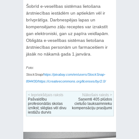
Šobrīd e-veselības sistēmas lietošana
ārstniecības iestādēm un aptiekām vēl ir
brīvprātīga. Darbnespējas lapas un
kompensējamo zāļu receptes var izrakstīt
gan elektroniski, gan uz papīra veidlapām.
Obligāta e-veselības sistēmas lietošana
ārstniecības personām un farmaceitiem ir
jāsāk no nākamā gada 1.janvāra.
Foto:
StockSnap/
https://pixabay.com/en/users/StockSnap-
894430/https://creativecommons.org/licenses/by/2.0/
< Iepriekšējais raksts
Nākošais raksts >
Pašvaldību
Saņemti 405 plūdos
profesionālās skolas
cietušo lauksaimnieku
iznīkst; slēgtas vēl divu
kompensāciju prasījumi
iestāžu durvis