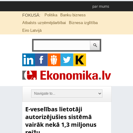
par mums
FOKUSĀ:
Politika
Banku bizness
Atbalsts uzņēmējdarbībai
Biznesa izglītība
Eiro Latvijā
E-veselības lietotāji
autorizējušies sistēmā
vairāk nekā 1,3 miljonus
reižu