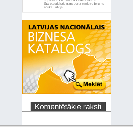
Starptautiskais transporta ministru forums
notiks Latvijā
Komentētākie raksti