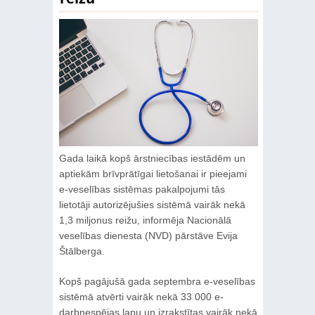
Gada laikā kopš ārstniecības iestādēm un
aptiekām brīvprātīgai lietošanai ir pieejami
e-veselības sistēmas pakalpojumi tās
lietotāji autorizējušies sistēmā vairāk nekā
1,3 miljonus reižu, informēja Nacionālā
veselības dienesta (NVD) pārstāve Evija
Štālberga.
Kopš pagājušā gada septembra e-veselības
sistēmā atvērti vairāk nekā 33 000 e-
darbnespējas lapu un izrakstītas vairāk nekā