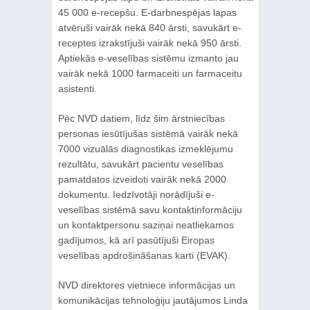
45 000 e-recepšu. E-darbnespējas lapas
atvēruši vairāk nekā 840 ārsti, savukārt e-
receptes izrakstījuši vairāk nekā 950 ārsti.
Aptiekās e-veselības sistēmu izmanto jau
vairāk nekā 1000 farmaceiti un farmaceitu
asistenti.
Pēc NVD datiem, līdz šim ārstniecības
personas iesūtījušas sistēmā vairāk nekā
7000 vizuālās diagnostikas izmeklējumu
rezultātu, savukārt pacientu veselības
pamatdatos izveidoti vairāk nekā 2000
dokumentu. Iedzīvotāji norādījuši e-
veselības sistēmā savu kontaktinformāciju
un kontaktpersonu saziņai neatliekamos
gadījumos, kā arī pasūtījuši Eiropas
veselības apdrošināšanas karti (EVAK).
NVD direktores vietniece informācijas un
komunikācijas tehnoloģiju jautājumos Linda