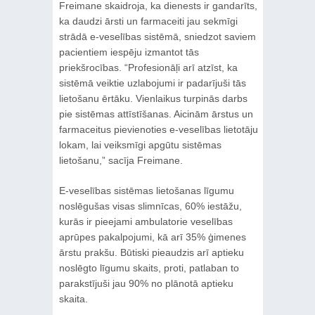
Freimane skaidroja, ka dienests ir gandarīts,
ka daudzi ārsti un farmaceiti jau sekmīgi
strādā e-veselības sistēmā, sniedzot saviem
pacientiem iespēju izmantot tās
priekšrocības. “Profesionāļi arī atzīst, ka
sistēmā veiktie uzlabojumi ir padarījuši tās
lietošanu ērtāku. Vienlaikus turpinās darbs
pie sistēmas attīstīšanas. Aicinām ārstus un
farmaceitus pievienoties e-veselības lietotāju
lokam, lai veiksmīgi apgūtu sistēmas
lietošanu,” sacīja Freimane.
E-veselības sistēmas lietošanas līgumu
noslēgušas visas slimnīcas, 60% iestāžu,
kurās ir pieejami ambulatorie veselības
aprūpes pakalpojumi, kā arī 35% ģimenes
ārstu prakšu. Būtiski pieaudzis arī aptieku
noslēgto līgumu skaits, proti, patlaban to
parakstījuši jau 90% no plānotā aptieku
skaita.