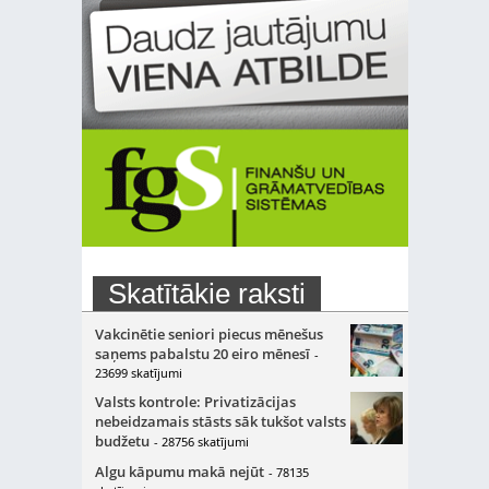
Skatītākie raksti
Vakcinētie seniori piecus mēnešus
saņems pabalstu 20 eiro mēnesī
-
23699 skatījumi
Valsts kontrole: Privatizācijas
nebeidzamais stāsts sāk tukšot valsts
budžetu
- 28756 skatījumi
Algu kāpumu makā nejūt
- 78135