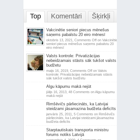
Top
Komentāri
Šķirkļi
Vakcinētie seniori piecus mēnešus
saņems pabalstu 20 eiro mēnesī
oktobris 13, 2021,
Comments Off
on Vakcinētie
seniori piecus mēnešus saņems pabalstu 20
eiro mēnesī
Valsts kontrole: Privatizācijas
nebeidzamais stāsts sāk tukšot valsts
budžetu
maijs 16, 2019,
Comments Off
on Valsts
kontrole: Privatizācijas nebeidzamais stāsts
sāk tukšot valsts budžetu
Algu kāpumu makā nejūt
jūlijs 16, 2013,
48 Comments
on Algu kāpumu
makā nejūt
Rimšēvičs pārliecināts, ka Latvijai
steidzami jāsamazina budžeta deficīts
janvāris 25, 2011,
5 Comments
on Rimšēvičs
pārliecināts, ka Latvijai steidzami jāsamazina
budžeta deficīts
Starptautiskais transporta ministru
forums notiks Latvijā
septembris 4, 2009,
4 Comments
on