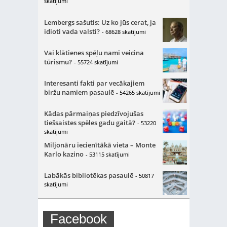
skatījumi
Lembergs sašutis: Uz ko jūs cerat, ja
idioti vada valsti?
- 68628 skatījumi
Vai klātienes spēļu nami veicina
tūrismu?
- 55724 skatījumi
Interesanti fakti par vecākajiem
biržu namiem pasaulē
- 54265 skatījumi
Kādas pārmaiņas piedzīvojušas
tiešsaistes spēles gadu gaitā?
- 53220
skatījumi
Miljonāru iecienītākā vieta – Monte
Karlo kazino
- 53115 skatījumi
Labākās bibliotēkas pasaulē
- 50817
skatījumi
Facebook