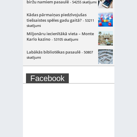
biržu namiem pasaulē
- 54255 skatījumi
Kādas pārmaiņas piedzīvojušas
tiešsaistes spēles gadu gaitā?
- 53211
skatījumi
Miljonāru iecienītākā vieta – Monte
Karlo kazino
- 53105 skatījumi
Labākās bibliotēkas pasaulē
- 50807
skatījumi
Facebook