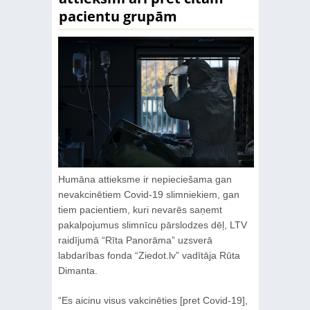
pacientu grupām
Humāna attieksme ir nepieciešama gan
nevakcinētiem Covid-19 slimniekiem, gan
tiem pacientiem, kuri nevarēs saņemt
pakalpojumus slimnīcu pārslodzes dēļ, LTV
raidījumā “Rīta Panorāma” uzsverā
labdarības fonda “Ziedot.lv” vadītāja Rūta
Dimanta.
“Es aicinu visus vakcinēties [pret Covid-19],