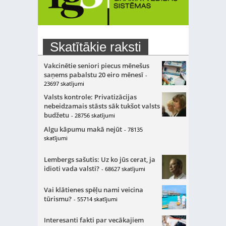
Skatītākie raksti
Vakcinētie seniori piecus mēnešus
saņems pabalstu 20 eiro mēnesī
-
23697 skatījumi
Valsts kontrole: Privatizācijas
nebeidzamais stāsts sāk tukšot valsts
budžetu
- 28756 skatījumi
Algu kāpumu makā nejūt
- 78135
skatījumi
Lembergs sašutis: Uz ko jūs cerat, ja
idioti vada valsti?
- 68627 skatījumi
Vai klātienes spēļu nami veicina
tūrismu?
- 55714 skatījumi
Interesanti fakti par vecākajiem