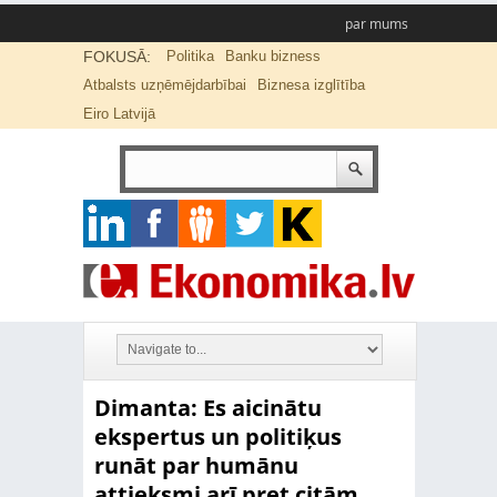
par mums
FOKUSĀ:
Politika
Banku bizness
Atbalsts uzņēmējdarbībai
Biznesa izglītība
Eiro Latvijā
Dimanta: Es aicinātu
ekspertus un politiķus
runāt par humānu
attieksmi arī pret citām