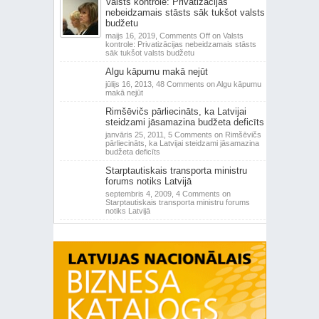
Valsts kontrole: Privatizācijas
nebeidzamais stāsts sāk tukšot valsts
budžetu
maijs 16, 2019,
Comments Off
on Valsts
kontrole: Privatizācijas nebeidzamais stāsts
sāk tukšot valsts budžetu
Algu kāpumu makā nejūt
jūlijs 16, 2013,
48 Comments
on Algu kāpumu
makā nejūt
Rimšēvičs pārliecināts, ka Latvijai
steidzami jāsamazina budžeta deficīts
janvāris 25, 2011,
5 Comments
on Rimšēvičs
pārliecināts, ka Latvijai steidzami jāsamazina
budžeta deficīts
Starptautiskais transporta ministru
forums notiks Latvijā
septembris 4, 2009,
4 Comments
on
Starptautiskais transporta ministru forums
notiks Latvijā