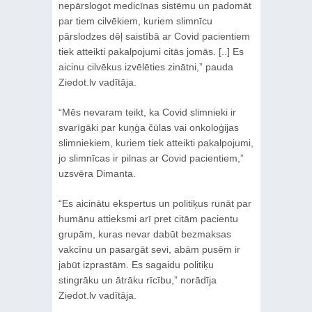
nepārslogot medicīnas sistēmu un padomāt
par tiem cilvēkiem, kuriem slimnīcu
pārslodzes dēļ saistībā ar Covid pacientiem
tiek atteikti pakalpojumi citās jomās. [..] Es
aicinu cilvēkus izvēlēties zinātni,” pauda
Ziedot.lv vadītāja.
“Mēs nevaram teikt, ka Covid slimnieki ir
svarīgāki par kuņģa čūlas vai onkoloģijas
slimniekiem, kuriem tiek atteikti pakalpojumi,
jo slimnīcas ir pilnas ar Covid pacientiem,”
uzsvēra Dimanta.
“Es aicinātu ekspertus un politiķus runāt par
humānu attieksmi arī pret citām pacientu
grupām, kuras nevar dabūt bezmaksas
vakcīnu un pasargāt sevi, abām pusēm ir
jabūt izprastām. Es sagaidu politiķu
stingrāku un ātrāku rīcību,” norādīja
Ziedot.lv vadītāja.