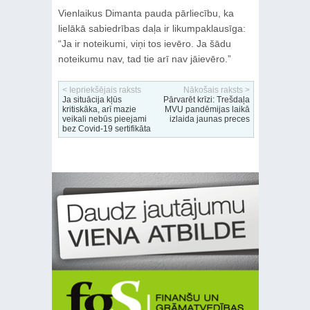
Vienlaikus Dimanta pauda pārliecību, ka
lielākā sabiedrības daļa ir likumpaklausīga:
“Ja ir noteikumi, viņi tos ievēro. Ja šādu
noteikumu nav, tad tie arī nav jāievēro.”
< Iepriekšējais raksts
Nākošais raksts >
Ja situācija kļūs
Pārvarēt krīzi: Trešdaļa
kritiskāka, arī mazie
MVU pandēmijas laikā
veikali nebūs pieejami
izlaida jaunas preces
bez Covid-19 sertifikāta