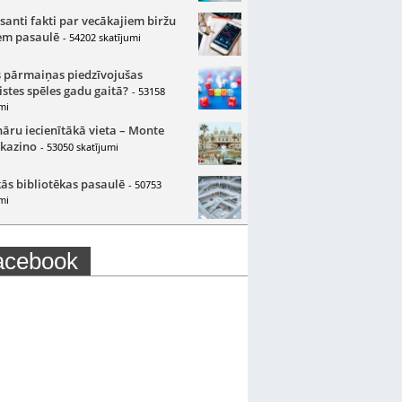
santi fakti par vecākajiem biržu
m pasaulē
- 54202 skatījumi
 pārmaiņas piedzīvojušas
istes spēles gadu gaitā?
- 53158
mi
nāru iecienītākā vieta – Monte
 kazino
- 53050 skatījumi
ās bibliotēkas pasaulē
- 50753
mi
acebook