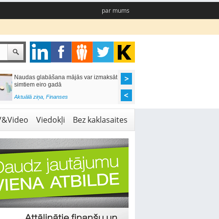
par mums
Naudas glabāšana mājās var izmaksāt
Katrs desmitais mājok
simtiem eiro gadā
pieteikums tiek noraid
kredītvēstures dēļ
Aktuālā ziņa
,
Finanses
Aktuālā ziņa
,
Finanses
V&Video
Viedokļi
Bez kaklasaites