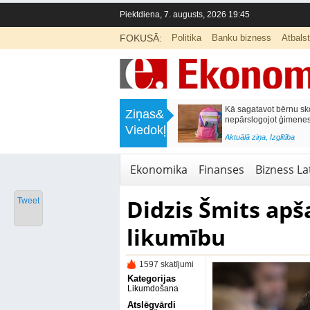
Piektdiena, 7. augusts, 2026 19:45
FOKUSĀ:
Politika
Banku bizness
Atbals
>
Labklājības ministrija rosina reformēt
Kā sagatavot bērnu sko
Ziņas&
un būtiski uzlabot vecāku pabalstu
nepārslogojot ģimene
Viedokļi
<
Aktuālā ziņa
,
Ekonomika
Aktuālā ziņa
,
Izglītība
Ekonomika
Finanses
Bizness Lat
Didzis Šmits ap
Tweet
likumību
1597 skatījumi
Kategorijas
Likumdošana
Atslēgvārdi