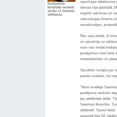
opozīcijas attieksmes
Noskaidrota
dienas bija jāstrādā 2
kandidātu sarakstu
secība 15.Saeimas
nopirkt vakcīnas un va
vēlēšanās
vakcinācijas līmenis bū
nevakcinējas, protestē
Pēc viņa teiktā, šī krī
un opozīciju un ieklau
man nav medicīniskās i
jautājumos man būtu ko
neatsakāmies no pieej
Savukārt runājot par t
pauda uzskatu, ka nep
“Mani ievēlēja Saeimā,
jautājuma varēsim atg
jau attālinātā sēdē. Tā
Saeimas likumība. Tur
attālināti. Sauss fakt
augustā bija 50 cilvēki