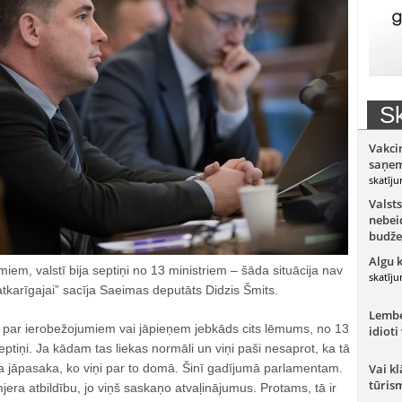
Sk
Vakci
saņem
skatīju
Valsts
nebeid
budže
Algu 
iem, valstī bija septiņi no 13 ministriem – šāda situācija nav
skatīju
atkarīgajai” sacīja Saeimas deputāts Didzis Šmits.
Lember
mj par ierobežojumiem vai jāpieņem jebkāds cits lēmums, no 13
idioti
septiņi. Ja kādam tas liekas normāli un viņi paši nesaprot, ka tā
ja jāpasaka, ko viņi par to domā. Šinī gadījumā parlamentam.
Vai kl
tūris
ra atbildību, jo viņš saskaņo atvaļinājumus. Protams, tā ir