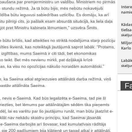
 paušana par premjerministru un valdību. Ministriem no pirmās
Intere
4 stundu režīmā. Ja tā būtu bijis, mēs nebūtu nokavējuši
namie
ldība būtu ieguvusi sabiedrības uzticību. Es domāju, ka arī
tu pilnīgi cits, jo pašlaik esam absurdā situācijā, ka liela daļa
Kādas
jot pret Ministru kabineta lēmumiem,” uzsvēra Šmits.
tiešsa
skatīju
ze būtu brīdis, kad atteikties no striktā nodalījuma starp pozīciju
Miljo
sīties ikvienā, kas noteiktajā jautājumā saprot labāk: “Protams,
Karlo
zglītības, mums Saeimā ir citi tādi, bet ekonomikas
 teikt. Bet mēs nevienu mirkli, pat dziļākajā krīzē
Labāk
skatīju
as, ka visu no opozīcijas nākušo noraidām automātiski.”
o, ka Saeima atkal atgriezusies attālinātā darba režīmā, viņš
F
astāv attālināta Saeima.
 nevis e-Saeimā. Kad būs legalizēta e-Saeima, tad pie šī
riezties, bet lēmums par attālinātajām sēdēm tika pieņemts
dēļ, lai es varētu par šo jautājumu runāt, man būtu jāatzīst e-
klāt nav nekādu skaidru principu, kad Saeimai jāsanāk
s: e-Saeima darbojās arī šovasar, kad kumulatīvais rādītājs
, pie 200 gadījumiem bija klātienē un tagad atkal ir attālināti.