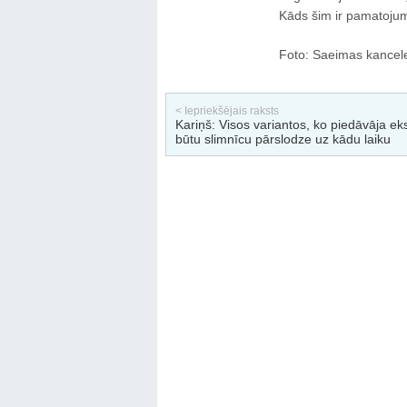
Kāds šim ir pamatojums
Foto: Saeimas kancel
< Iepriekšējais raksts
Kariņš: Visos variantos, ko piedāvāja eks
būtu slimnīcu pārslodze uz kādu laiku