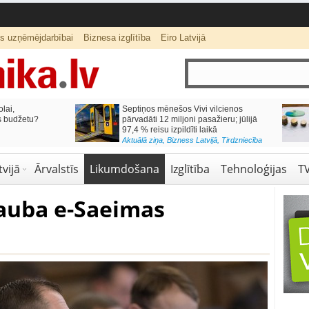
ts uzņēmējdarbībai
Biznesa izglītība
Eiro Latvijā
lai,
Septiņos mēnešos Vivi vilcienos
s budžetu?
pārvadāti 12 miljoni pasažieru; jūlijā
97,4 % reisu izpildīti laikā
Aktuālā ziņa
,
Bizness Latvijā
,
Tirdzniecība
vijā
Ārvalstīs
Likumdošana
Izglītība
Tehnoloģijas
T
šauba e-Saeimas