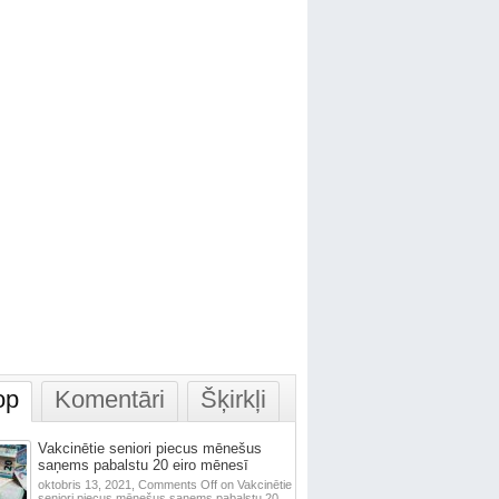
op
Komentāri
Šķirkļi
Vakcinētie seniori piecus mēnešus
saņems pabalstu 20 eiro mēnesī
oktobris 13, 2021,
Comments Off
on Vakcinētie
seniori piecus mēnešus saņems pabalstu 20