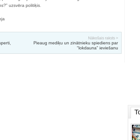
?” uzsvēra politiķis.
eja
Nākošais raksts >
perti,
Pieaug mediķu un zinātnieku spiediens par
“lokdauna” ieviešanu
T