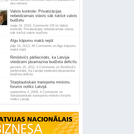
eiro mēnesī
Valsts kontrole: Privatizācijas
nebeidzamais stāsts sāk tukšot valsts
budžetu
maijs 16, 2019,
Comments Off
on Valsts
kontrole: Privatizācijas nebeidzamais stāsts
sāk tukšot valsts budžetu
Algu kāpumu makā nejūt
jūlijs 16, 2013,
48 Comments
on Algu kāpumu
makā nejūt
Rimšēvičs pārliecināts, ka Latvijai
steidzami jāsamazina budžeta deficīts
janvāris 25, 2011,
5 Comments
on Rimšēvičs
pārliecināts, ka Latvijai steidzami jāsamazina
budžeta deficīts
Starptautiskais transporta ministru
forums notiks Latvijā
septembris 4, 2009,
4 Comments
on
Starptautiskais transporta ministru forums
notiks Latvijā