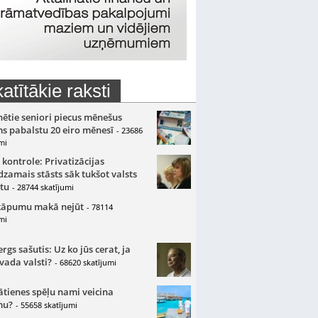
atītākie raksti
nētie seniori piecus mēnešus
s pabalstu 20 eiro mēnesī
- 23686
mi
 kontrole: Privatizācijas
zamais stāsts sāk tukšot valsts
tu
- 28744 skatījumi
kāpumu makā nejūt
- 78114
mi
gs sašutis: Uz ko jūs cerat, ja
 vada valsti?
- 68620 skatījumi
ātienes spēļu nami veicina
mu?
- 55658 skatījumi