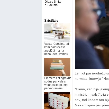
Didzis Šmits
e-Saeima
Saistītais
Valsts rūpēsies, lai
kriminālprocesā
arestētā manta
nezaudētu vērtību
Lemjot par ierobežojum
Piemēros stingrākus
normāla, intervijā “Ne
sodus par valsts
valodas lietojuma
pārkāpumiem
“Dienā, kad bija jāle
ministriem valstī bija 
nav, tad kādam tas bi
Mēs runājam par premje