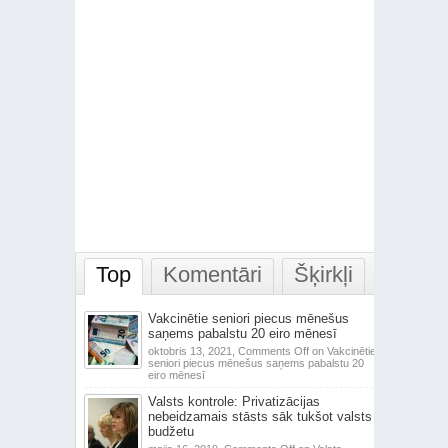
Top
Komentāri
Šķirkļi
Vakcinētie seniori piecus mēnešus
saņems pabalstu 20 eiro mēnesī
oktobris 13, 2021,
Comments Off
on Vakcinētie
seniori piecus mēnešus saņems pabalstu 20
eiro mēnesī
Valsts kontrole: Privatizācijas
nebeidzamais stāsts sāk tukšot valsts
budžetu