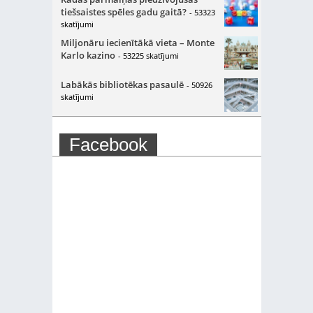
tiešsaistes spēles gadu gaitā?
- 53323
skatījumi
Miljonāru iecienītākā vieta – Monte
Karlo kazino
- 53225 skatījumi
Labākās bibliotēkas pasaulē
- 50926
skatījumi
Facebook