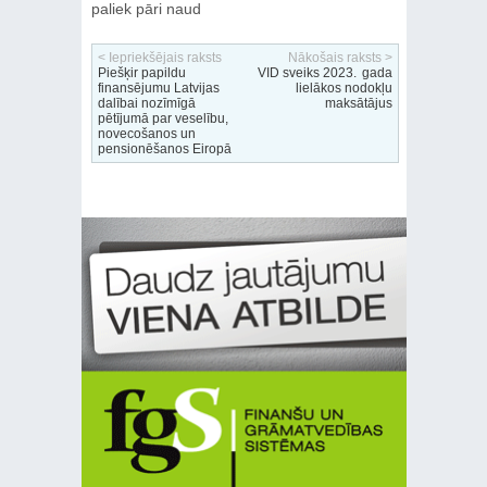
paliek pāri naud
< Iepriekšējais raksts
Nākošais raksts >
Piešķir papildu
VID sveiks 2023. gada
finansējumu Latvijas
lielākos nodokļu
dalībai nozīmīgā
maksātājus
pētījumā par veselību,
novecošanos un
pensionēšanos Eiropā