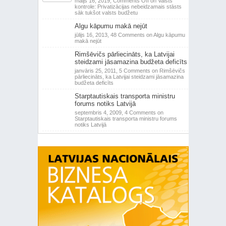
maijs 16, 2019,
Comments Off
on Valsts
kontrole: Privatizācijas nebeidzamais stāsts
sāk tukšot valsts budžetu
Algu kāpumu makā nejūt
jūlijs 16, 2013,
48 Comments
on Algu kāpumu
makā nejūt
Rimšēvičs pārliecināts, ka Latvijai
steidzami jāsamazina budžeta deficīts
janvāris 25, 2011,
5 Comments
on Rimšēvičs
pārliecināts, ka Latvijai steidzami jāsamazina
budžeta deficīts
Starptautiskais transporta ministru
forums notiks Latvijā
septembris 4, 2009,
4 Comments
on
Starptautiskais transporta ministru forums
notiks Latvijā