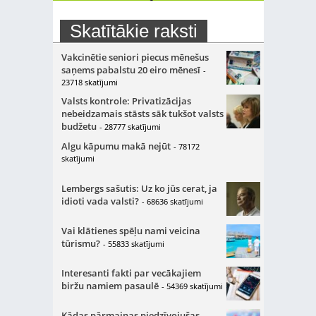
Skatītākie raksti
Vakcinētie seniori piecus mēnešus
saņems pabalstu 20 eiro mēnesī
-
23718 skatījumi
Valsts kontrole: Privatizācijas
nebeidzamais stāsts sāk tukšot valsts
budžetu
- 28777 skatījumi
Algu kāpumu makā nejūt
- 78172
skatījumi
Lembergs sašutis: Uz ko jūs cerat, ja
idioti vada valsti?
- 68636 skatījumi
Vai klātienes spēļu nami veicina
tūrismu?
- 55833 skatījumi
Interesanti fakti par vecākajiem
biržu namiem pasaulē
- 54369 skatījumi
Kādas pārmaiņas piedzīvojušas