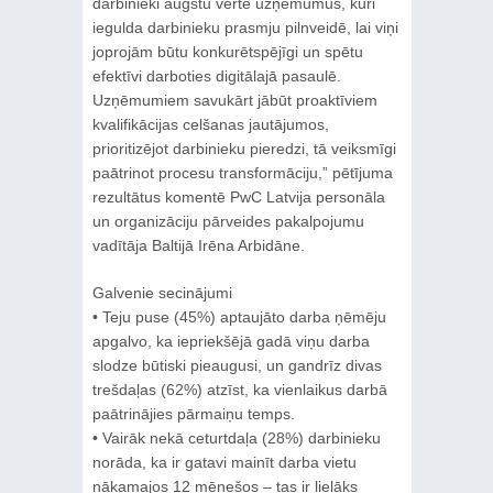
darbinieki augstu vērtē uzņēmumus, kuri
iegulda darbinieku prasmju pilnveidē, lai viņi
joprojām būtu konkurētspējīgi un spētu
efektīvi darboties digitālajā pasaulē.
Uzņēmumiem savukārt jābūt proaktīviem
kvalifikācijas celšanas jautājumos,
prioritizējot darbinieku pieredzi, tā veiksmīgi
paātrinot procesu transformāciju,” pētījuma
rezultātus komentē PwC Latvija personāla
un organizāciju pārveides pakalpojumu
vadītāja Baltijā Irēna Arbidāne.
Galvenie secinājumi
• Teju puse (45%) aptaujāto darba ņēmēju
apgalvo, ka iepriekšējā gadā viņu darba
slodze būtiski pieaugusi, un gandrīz divas
trešdaļas (62%) atzīst, ka vienlaikus darbā
paātrinājies pārmaiņu temps.
• Vairāk nekā ceturtdaļa (28%) darbinieku
norāda, ka ir gatavi mainīt darba vietu
nākamajos 12 mēnešos – tas ir lielāks