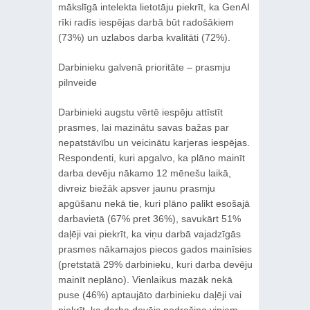
mākslīgā intelekta lietotāju piekrīt, ka GenAI
rīki radīs iespējas darbā būt radošākiem
(73%) un uzlabos darba kvalitāti (72%).
Darbinieku galvenā prioritāte – prasmju
pilnveide
Darbinieki augstu vērtē iespēju attīstīt
prasmes, lai mazinātu savas bažas par
nepatstāvību un veicinātu karjeras iespējas.
Respondenti, kuri apgalvo, ka plāno mainīt
darba devēju nākamo 12 mēnešu laikā,
divreiz biežāk apsver jaunu prasmju
apgūšanu nekā tie, kuri plāno palikt esošajā
darbavietā (67% pret 36%), savukārt 51%
daļēji vai piekrīt, ka viņu darbā vajadzīgās
prasmes nākamajos piecos gados mainīsies
(pretstatā 29% darbinieku, kuri darba devēju
mainīt neplāno). Vienlaikus mazāk nekā
puse (46%) aptaujāto darbinieku daļēji vai
piekrīt, ka darba devējs nodrošina viņiem