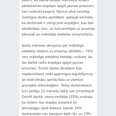
pietiekamas iespējas apgūt jaunas prasmes,
kas noderēs karjerā. Ņemot vērā nemitīgi
mainīgos darba apstākļus, aptaujā secināts,
ka darbinieki ir vērīgi pret iespējām, kas tiek
piedāvātas citur, un koncentrējas uz prasmju
pilnveidi un mākslīgā intelekta izmantošanu.
Īpaša interese vērojama par mākslīgā
intelekta ietekmi uz prasmju attīstību – 76%
visu mākslīgā intelekta lietotāju uzskata, ka
tas darbā radīs iespējas apgūt jaunas
prasmes. Tomēr darba devējiem būs
nepieciešams veikt apjomīgus ieguldījumus,
lai nodrošinātu apmācībās un piekļuvi
jaunajām tehnoloģijām. Starp darbiniekiem,
kuri pēdējo 12 mēnešu laikā nav izmantojuši
GenAI darbā, viena trešdaļa (33%) uzskata,
ka viņiem nav iespēju izmantot šo
tehnoloģiju savā ikdienā, kamēr 24%
darbavietās nav pieejami šādi rīki, un 23%