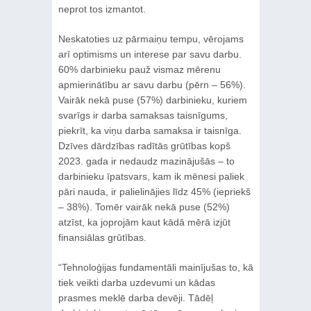
neprot tos izmantot.
Neskatoties uz pārmaiņu tempu, vērojams
arī optimisms un interese par savu darbu.
60% darbinieku pauž vismaz mērenu
apmierinātību ar savu darbu (pērn – 56%).
Vairāk nekā puse (57%) darbinieku, kuriem
svarīgs ir darba samaksas taisnīgums,
piekrīt, ka viņu darba samaksa ir taisnīga.
Dzīves dārdzības radītās grūtības kopš
2023. gada ir nedaudz mazinājušās – to
darbinieku īpatsvars, kam ik mēnesi paliek
pāri nauda, ir palielinājies līdz 45% (iepriekš
– 38%). Tomēr vairāk nekā puse (52%)
atzīst, ka joprojām kaut kādā mērā izjūt
finansiālas grūtības.
“Tehnoloģijas fundamentāli mainījušas to, kā
tiek veikti darba uzdevumi un kādas
prasmes meklē darba devēji. Tādēļ