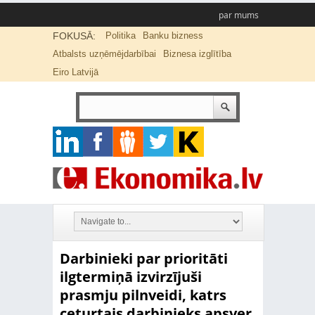
par mums
FOKUSĀ:
Politika
Banku bizness
Atbalsts uzņēmējdarbībai
Biznesa izglītība
Eiro Latvijā
Darbinieki par prioritāti
ilgtermiņā izvirzījuši
prasmju pilnveidi, katrs
ceturtais darbinieks apsver