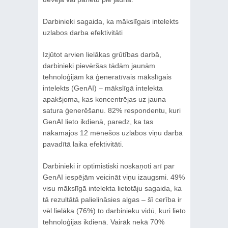
Darbinieki sagaida, ka mākslīgais intelekts
uzlabos darba efektivitāti
Izjūtot arvien lielākas grūtības darbā,
darbinieki pievēršas tādām jaunām
tehnoloģijām kā ģeneratīvais mākslīgais
intelekts (GenAI) – mākslīgā intelekta
apakšjoma, kas koncentrējas uz jauna
satura ģenerēšanu. 82% respondentu, kuri
GenAI lieto ikdienā, paredz, ka tas
nākamajos 12 mēnešos uzlabos viņu darbā
pavadītā laika efektivitāti.
Darbinieki ir optimistiski noskaņoti arī par
GenAI iespējām veicināt viņu izaugsmi. 49%
visu mākslīgā intelekta lietotāju sagaida, ka
tā rezultātā palielināsies algas – šī cerība ir
vēl lielāka (76%) to darbinieku vidū, kuri lieto
tehnoloģijas ikdienā. Vairāk nekā 70%