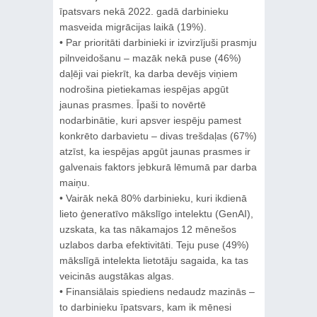
īpatsvars nekā 2022. gadā darbinieku
masveida migrācijas laikā (19%).
• Par prioritāti darbinieki ir izvirzījuši prasmju
pilnveidošanu – mazāk nekā puse (46%)
daļēji vai piekrīt, ka darba devējs viņiem
nodrošina pietiekamas iespējas apgūt
jaunas prasmes. Īpaši to novērtē
nodarbinātie, kuri apsver iespēju pamest
konkrēto darbavietu – divas trešdaļas (67%)
atzīst, ka iespējas apgūt jaunas prasmes ir
galvenais faktors jebkurā lēmumā par darba
maiņu.
• Vairāk nekā 80% darbinieku, kuri ikdienā
lieto ģeneratīvo mākslīgo intelektu (GenAI),
uzskata, ka tas nākamajos 12 mēnešos
uzlabos darba efektivitāti. Teju puse (49%)
mākslīgā intelekta lietotāju sagaida, ka tas
veicinās augstākas algas.
• Finansiālais spiediens nedaudz mazinās –
to darbinieku īpatsvars, kam ik mēnesi