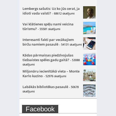
Lembergs sašutis: Uz ko jūs cerat, ja
idioti vada valsti?
- 68612 skatījumi
Vai klātienes spēļu nami veicina
tūrismu?
- 55581 skatījumi
Interesanti fakti par vecākajiem
biržu namiem pasaulē
- 54131 skatījumi
Kādas pārmaiņas piedzīvojušas
tiešsaistes spēles gadu gaitā?
- 53088
skatījumi
Miljonāru iecienītākā vieta – Monte
Karlo kazino
- 52976 skatījumi
Labākās bibliotēkas pasaulē
- 50678
skatījumi
Facebook