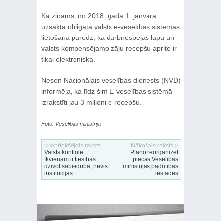
Kā zināms, no 2018. gada 1. janvāra
uzsāktā obligāta valsts e-veselības sistēmas
lietošana paredz, ka darbnespējas lapu un
valsts kompensējamo zāļu recepšu aprite ir
tikai elektroniska.
Nesen Nacionālais veselības dienests (NVD)
informēja, ka līdz šim E-veselības sistēmā
izrakstīti jau 3 miljoni e-recepšu.
Foto: Veselības ministrija
< Iepriekšējais raksts
Nākošais raksts >
Valsts kontrole:
Plāno reorganizēt
Ikvienam ir tiesības
piecas Veselības
dzīvot sabiedrībā, nevis
ministrijas padotības
institūcijās
iestādes