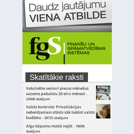
Skatītākie raksti
Vakcinētie seniori piecus mēnešus
saņems pabalstu 20 eiro mēnesī
-
23668 skatījumi
Valsts kontrole: Privatizācijas
nebeidzamais stāsts sāk tukšot valsts
budžetu
- 28725 skatījumi
Algu kāpumu makā nejūt
- 78090
skatījumi