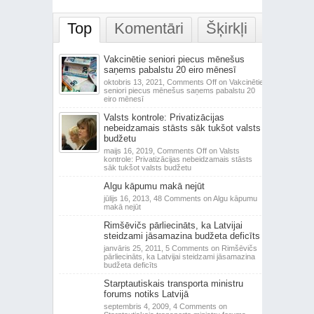
Top
Komentāri
Šķirkļi
Vakcinētie seniori piecus mēnešus
saņems pabalstu 20 eiro mēnesī
oktobris 13, 2021,
Comments Off
on Vakcinētie
seniori piecus mēnešus saņems pabalstu 20
eiro mēnesī
Valsts kontrole: Privatizācijas
nebeidzamais stāsts sāk tukšot valsts
budžetu
maijs 16, 2019,
Comments Off
on Valsts
kontrole: Privatizācijas nebeidzamais stāsts
sāk tukšot valsts budžetu
Algu kāpumu makā nejūt
jūlijs 16, 2013,
48 Comments
on Algu kāpumu
makā nejūt
Rimšēvičs pārliecināts, ka Latvijai
steidzami jāsamazina budžeta deficīts
janvāris 25, 2011,
5 Comments
on Rimšēvičs
pārliecināts, ka Latvijai steidzami jāsamazina
budžeta deficīts
Starptautiskais transporta ministru
forums notiks Latvijā
septembris 4, 2009,
4 Comments
on