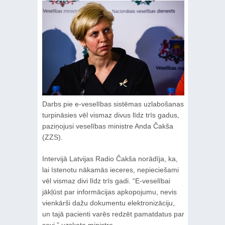
Darbs pie e-veselības sistēmas uzlabošanas
turpināsies vēl vismaz divus līdz trīs gadus,
paziņojusi veselības ministre Anda Čakša
(ZZS).
Intervijā Latvijas Radio Čakša norādīja, ka,
lai īstenotu nākamās ieceres, nepieciešami
vēl vismaz divi līdz trīs gadi. “E-veselībai
jākļūst par informācijas apkopojumu, nevis
vienkārši dažu dokumentu elektronizāciju,
un tajā pacienti varēs redzēt pamatdatus par
sevi,” uzskata ministre.