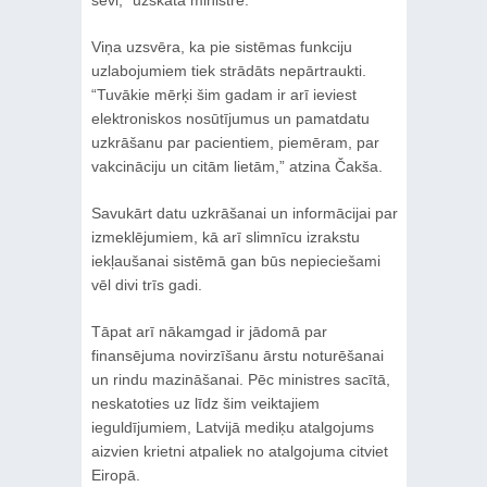
Viņa uzsvēra, ka pie sistēmas funkciju
uzlabojumiem tiek strādāts nepārtraukti.
“Tuvākie mērķi šim gadam ir arī ieviest
elektroniskos nosūtījumus un pamatdatu
uzkrāšanu par pacientiem, piemēram, par
vakcināciju un citām lietām,” atzina Čakša.
Savukārt datu uzkrāšanai un informācijai par
izmeklējumiem, kā arī slimnīcu izrakstu
iekļaušanai sistēmā gan būs nepieciešami
vēl divi trīs gadi.
Tāpat arī nākamgad ir jādomā par
finansējuma novirzīšanu ārstu noturēšanai
un rindu mazināšanai. Pēc ministres sacītā,
neskatoties uz līdz šim veiktajiem
ieguldījumiem, Latvijā mediķu atalgojums
aizvien krietni atpaliek no atalgojuma citviet
Eiropā.