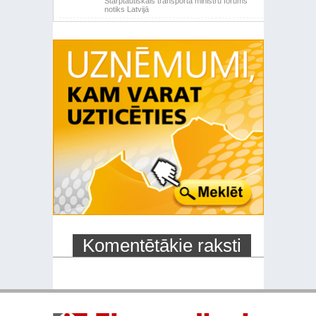
Starptautiskais transporta ministru forums
notiks Latvijā
Komentētākie raksti