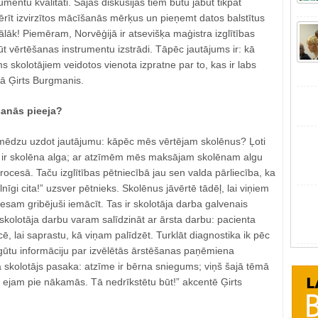
mentu kvalitāti. Šajās diskusijās tiem būtu jābūt tikpat
ērīt izvirzītos mācīšanās mērķus un pieņemt datos balstītus
ālāk! Piemēram, Norvēģijā ir atsevišķa maģistra izglītības
 vērtēšanas instrumentu izstrādi. Tāpēc jautājums ir: kā
s skolotājiem veidotos vienota izpratne par to, kas ir labs
ā Ģirts Burgmanis.
anās pieeja?
s mēdzu uzdot jautājumu: kāpēc mēs vērtējam skolēnus? Ļoti
 tā ir skolēna alga; ar atzīmēm mēs maksājam skolēnam algu
ocesā. Taču izglītības pētniecībā jau sen valda pārliecība, ka
lnīgi cita!” uzsver pētnieks. Skolēnus jāvērtē tādēļ, lai viņiem
 esam gribējuši iemācīt. Tas ir skolotāja darba galvenais
kolotāja darbu varam salīdzināt ar ārsta darbu: pacienta
icē, lai saprastu, kā viņam palīdzēt. Turklāt diagnostika ik pēc
 iegūtu informāciju par izvēlētās ārstēšanas paņēmiena
, ja skolotājs pasaka: atzīme ir bērna sniegums; viņš šajā tēmā
 ejam pie nākamās. Tā nedrīkstētu būt!” akcentē Ģirts