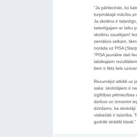
“Ja pārliecinās, ko kat
turpmākajā mācību proce
Ja skolēns ir talantīgs
talantīgajam ar laiku p
skolēnu zaudējam! Ies
zemākos velkam, tikmē
norāda uz PISA (Starp
“PISA jaunākie dati li
labākajiem rezultātiem
tiem ir likts liels uzs
Rezumējot atbildi uz j
saka: skolotājiem ir n
izglītības pētniecības 
darbus un izmantot ie
dzirdams, ka skolotāj
visbiežāk ir taisnība. 
gudrāk strādāt klasē.”