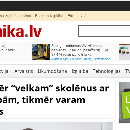
ts uzņēmējdarbībai
Biznesa izglītība
Eiro Latvijā
lai,
Septiņos mēnešos Vivi vilcienos
s budžetu?
pārvadāti 12 miljoni pasažieru; jūlijā
97,4 % reisu izpildīti laikā
Aktuālā ziņa
,
Bizness Latvijā
,
Tirdzniecība
vijā
Ārvalstīs
Likumdošana
Izglītība
Tehnoloģijas
T
r “velkam” skolēnus ar
bām, tikmēr varam
s