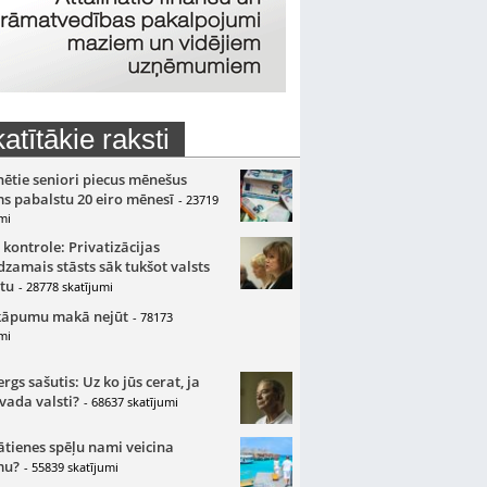
atītākie raksti
nētie seniori piecus mēnešus
s pabalstu 20 eiro mēnesī
- 23719
mi
 kontrole: Privatizācijas
zamais stāsts sāk tukšot valsts
tu
- 28778 skatījumi
kāpumu makā nejūt
- 78173
mi
gs sašutis: Uz ko jūs cerat, ja
 vada valsti?
- 68637 skatījumi
ātienes spēļu nami veicina
mu?
- 55839 skatījumi