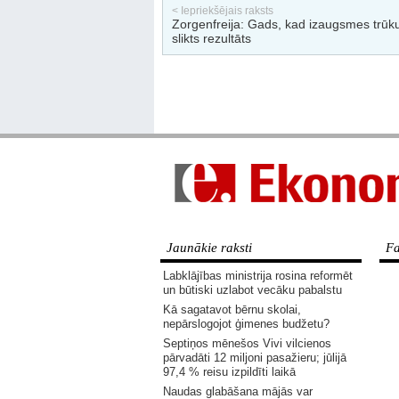
< Iepriekšējais raksts
Zorgenfreija: Gads, kad izaugsmes trū
slikts rezultāts
Jaunākie raksti
Fa
Labklājības ministrija rosina reformēt
un būtiski uzlabot vecāku pabalstu
Kā sagatavot bērnu skolai,
nepārslogojot ģimenes budžetu?
Septiņos mēnešos Vivi vilcienos
pārvadāti 12 miljoni pasažieru; jūlijā
97,4 % reisu izpildīti laikā
Naudas glabāšana mājās var