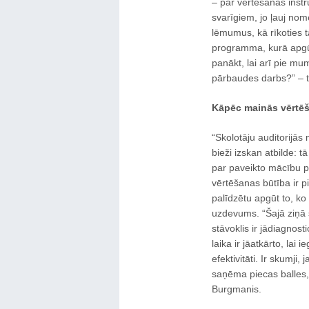
– par vērtēšanas instru
svarīgiem, jo ļauj nom
lēmumus, kā rīkoties t
programma, kurā apgūt
panākt, lai arī pie mum
pārbaudes darbs?” – t
Kāpēc mainās vērtēš
“Skolotāju auditorijā
bieži izskan atbilde:
par paveikto mācību pr
vērtēšanas būtība ir pi
palīdzētu apgūt to, ko
uzdevums. “Šajā ziņā s
stāvoklis ir jādiagnost
laika ir jāatkārto, lai
efektivitāti. Ir skumji
saņēma piecas balles,
Burgmanis.