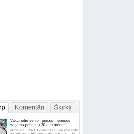
op
Komentāri
Šķirkļi
Vakcinētie seniori piecus mēnešus
saņems pabalstu 20 eiro mēnesī
oktobris 13, 2021,
Comments Off
on Vakcinētie
seniori piecus mēnešus saņems pabalstu 20