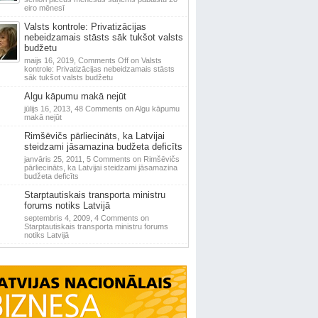
eiro mēnesī
Valsts kontrole: Privatizācijas
nebeidzamais stāsts sāk tukšot valsts
budžetu
maijs 16, 2019,
Comments Off
on Valsts
kontrole: Privatizācijas nebeidzamais stāsts
sāk tukšot valsts budžetu
Algu kāpumu makā nejūt
jūlijs 16, 2013,
48 Comments
on Algu kāpumu
makā nejūt
Rimšēvičs pārliecināts, ka Latvijai
steidzami jāsamazina budžeta deficīts
janvāris 25, 2011,
5 Comments
on Rimšēvičs
pārliecināts, ka Latvijai steidzami jāsamazina
budžeta deficīts
Starptautiskais transporta ministru
forums notiks Latvijā
septembris 4, 2009,
4 Comments
on
Starptautiskais transporta ministru forums
notiks Latvijā