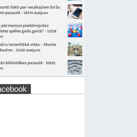
santi fakti par vecākajiem biržu
m pasaulē
- 54374 skatījumi
 pārmaiņas piedzīvojušas
istes spēles gadu gaitā?
- 53328
mi
nāru iecienītākā vieta – Monte
 kazino
- 53230 skatījumi
ās bibliotēkas pasaulē
- 50933
mi
acebook