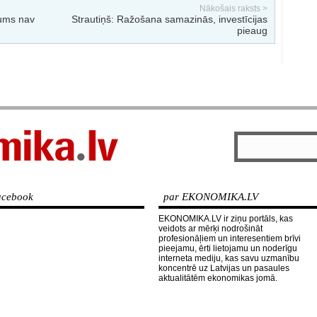
Nākošais raksts >
kums nav
Strautiņš: Ražošana samazinās, investīcijas
pieaug
cebook
par EKONOMIKA.LV
EKONOMIKA.LV ir ziņu portāls, kas
veidots ar mērķi nodrošināt
profesionāļiem un interesentiem brīvi
pieejamu, ērti lietojamu un noderīgu
interneta mediju, kas savu uzmanību
koncentrē uz Latvijas un pasaules
aktualitātēm ekonomikas jomā.