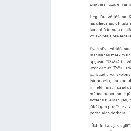
zinātnes nozarē, var r
Regulāra vērtēšana. K
jāpārliecinās, cik tālu
konkrētā temata noslē
ko skolotājs bija iecerē
Kvalitatīvu vērtēšanas
mācīšanās mērķim un ta
apguvis. “Dažkārt ir vē
uzdevumus. Taču uzde
pārbaudīt, vai skolēns 
informāciju, par kuru t
ir maldinājis,” norād
mērinstrumentam ir jāb
skolēns ir iemācījies, 
jābūt gan precīzi izvir
pārbaudes darbam.
“Šobrīd Latvijas izglī