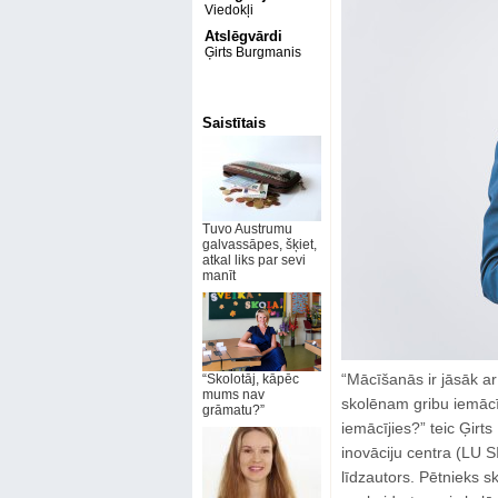
Viedokļi
Atslēgvārdi
Ģirts Burgmanis
Saistītais
Tuvo Austrumu
galvassāpes, šķiet,
atkal liks par sevi
manīt
“Mācīšanās ir jāsāk a
“Skolotāj, kāpēc
mums nav
skolēnam gribu iemācī
grāmatu?”
iemācījies?” teic Ģirts
inovāciju centra (LU S
līdzautors. Pētnieks sk