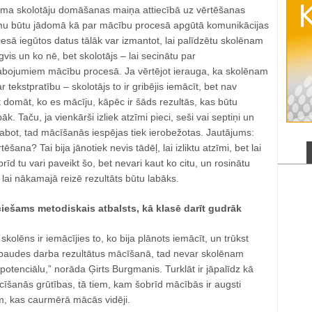
šama skolotāju domāšanas maiņa attiecībā uz vērtēšanas
umu būtu jādomā kā par mācību procesā apgūtā komunikācijas
esā iegūtos datus tālāk var izmantot, lai palīdzētu skolēnam
pgvis un ko nē, bet skolotājs – lai secinātu par
abojumiem mācību procesā. Ja vērtējot ierauga, ka skolēnam
tekstpratību – skolotājs to ir gribējis iemācīt, bet nav
t domāt, ko es mācīju, kāpēc ir šāds rezultās, kas būtu
āk. Taču, ja vienkārši izliek atzīmi pieci, seši vai septiņi un
abot, tad mācīšanās iespējas tiek ierobežotas. Jautājums:
ēšana? Tai bija jānotiek nevis tādēļ, lai izliktu atzīmi, bet lai
īd tu vari paveikt šo, bet nevari kaut ko citu, un rosinātu
 lai nākamajā reizē rezultāts būtu labāks.
ciešams metodiskais atbalsts, kā klasē darīt gudrāk
skolēns ir iemācījies to, ko bija plānots iemācīt, un trūkst
baudes darba rezultātus mācīšanā, tad nevar skolēnam
 potenciālu,” norāda Ģirts Burgmanis. Turklāt ir jāpalīdz kā
īšanās grūtības, tā tiem, kam šobrīd mācībās ir augsti
m, kas caurmērā mācās vidēji.