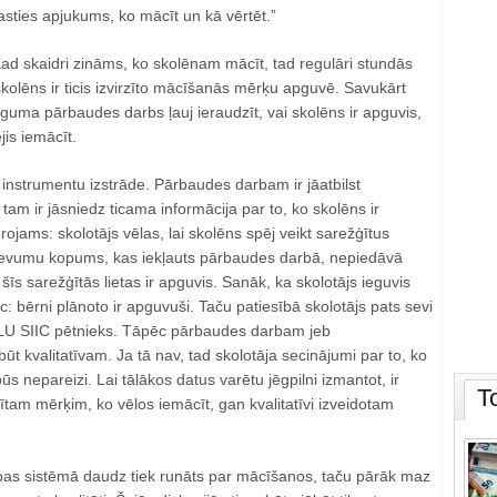
asties apjukums, ko mācīt un kā vērtēt.”
ad skaidri zināms, ko skolēnam mācīt, tad regulāri stundās
 skolēns ir ticis izvirzīto mācīšanās mērķu apguvē. Savukārt
guma pārbaudes darbs ļauj ieraudzīt, vai skolēns ir apguvis,
jis iemācīt.
 instrumentu izstrāde. Pārbaudes darbam ir jāatbilst
m ir jāsniedz ticama informācija par to, ko skolēns ir
rojams: skolotājs vēlas, lai skolēns spēj veikt sarežģītus
vumu kopums, kas iekļauts pārbaudes darbā, nepiedāvā
šīs sarežģītās lietas ir apguvis. Sanāk, ka skolotājs ieguvis
ic: bērni plānoto ir apguvuši. Taču patiesībā skolotājs pats sevi
a LU SIIC pētnieks. Tāpēc pārbaudes darbam jeb
ūt kvalitatīvam. Ja tā nav, tad skolotāja secinājumi par to, ko
būs nepareizi. Lai tālākos datus varētu jēgpilni izmantot, ir
T
zītam mērķim, ko vēlos iemācīt, gan kvalitatīvi izveidotam
tības sistēmā daudz tiek runāts par mācīšanos, taču pārāk maz