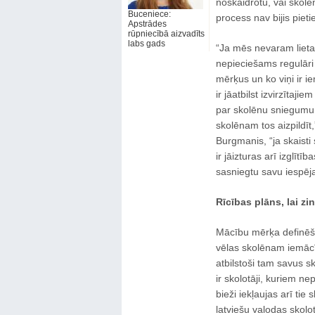
noskaidrotu, vai skolē
Buceniece:
process nav bijis pieti
Apstrādes
rūpniecībā aizvadīts
labs gads
“Ja mēs nevaram lietas
nepieciešams regulāri p
mērķus un ko viņi ir 
ir jāatbilst izvirzīta
par skolēnu sniegumu.
skolēnam tos aizpildīt
Burgmanis, “ja skaisti 
ir jāizturas arī izglīt
sasniegtu savu iespēja
Rīcības plāns, lai zi
Mācību mērķa definēšan
vēlas skolēnam iemācīt.
atbilstoši tam savus s
ir skolotāji, kuriem n
bieži iekļaujas arī tie 
latviešu valodas skolo