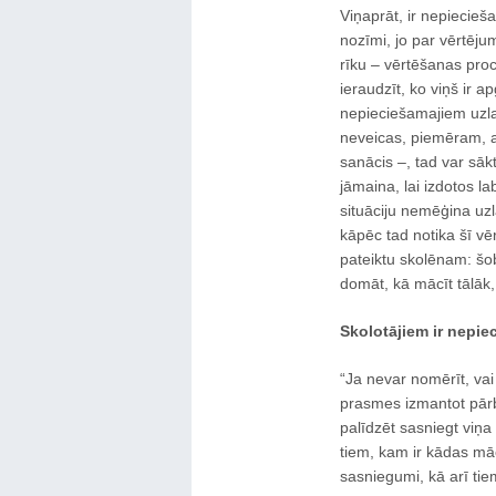
Viņaprāt, ir nepiecie
nozīmi, jo par vērtēj
rīku – vērtēšanas proc
ieraudzīt, ko viņš ir a
nepieciešamajiem uzl
neveicas, piemēram, ar 
sanācis –, tad var sāk
jāmaina, lai izdotos lab
situāciju nemēģina uzl
kāpēc tad notika šī vērt
pateiktu skolēnam: šobr
domāt, kā mācīt tālāk,
Skolotājiem ir nepie
“Ja nevar nomērīt, vai 
prasmes izmantot pār
palīdzēt sasniegt viņa
tiem, kam ir kādas māc
sasniegumi, kā arī tie