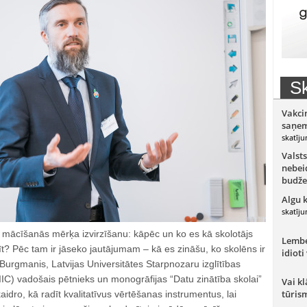
Sk
Vakci
saņem
skatīju
Valsts
nebeid
budže
Algu 
skatīju
r mācīšanās mērķa izvirzīšanu: kāpēc un ko es kā skolotājs
Lember
t? Pēc tam ir jāseko jautājumam – kā es zināšu, ko skolēns ir
idioti
 Burgmanis, Latvijas Universitātes Starpnozaru izglītības
IIC) vadošais pētnieks un monogrāfijas “Datu zinātība skolai”
Vai kl
tūris
aidro, kā radīt kvalitatīvus vērtēšanas instrumentus, lai