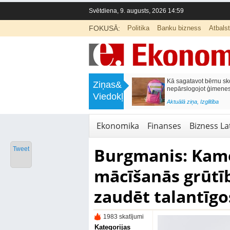
Svētdiena, 9. augusts, 2026 14:59
FOKUSĀ:
Politika
Banku bizness
Atbals
>
Labklājības ministrija rosina reformēt
Kā sagatavot bērnu sko
Ziņas&
un būtiski uzlabot vecāku pabalstu
nepārslogojot ģimene
Viedokļi
<
Aktuālā ziņa
,
Ekonomika
Aktuālā ziņa
,
Izglītība
Ekonomika
Finanses
Bizness Lat
Burgmanis: Kamē
Tweet
mācīšanās grūtī
zaudēt talantīgo
1983 skatījumi
Kategorijas