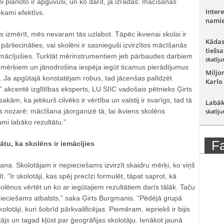
ni plānoto ir apguvuši, un ko darīt, ja izrādās: mācīšanas
Intere
ekami efektīvs.
namie
 izmērīt, mēs nevaram tās uzlabot. Tāpēc ikvienai skolai ir
Kādas
ārliecināties, vai skolēni ir sasnieguši izvirzītos mācīšanās
tiešsa
iemācījušies. Turklāt mērinstrumentiem jeb pārbaudes darbiem
skatīju
jiem mērķiem un jānodrošina iespēja iegūt ticamus pierādījumus
Miljo
 Ja apgūtajā konstatējam robus, tad jācenšas palīdzēt
Karlo
,” akcentē izglītības eksperts, LU SIIC vadošais pētnieks Ģirts
sakām, ka jebkurš cilvēks ir vērtība un valstij ir svarīgs, tad tā
Labāk
ības nozarē: mācīšana jāorganizē tā, lai ikviens skolēns
skatīju
mi labāko rezultātu.”
F
nātu, ka skolēns ir iemācījies
a. Skolotājam ir nepieciešams izvirzīt skaidru mērķi, ko viņš
 “Ir skolotāji, kas spēj precīzi formulēt, tāpat saprot, kā
kolēnus vērtēt un ko ar iegūtajiem rezultātiem darīs tālāk. Taču
epieciešams atbalsts,” saka Ģirts Burgmanis. “Pēdējā grupā
skolotāji, kuri šobrīd pārkvalificējas. Piemēram, iepriekš ir bijis
tājs un tagad kļūst par ģeogrāfijas skolotāju. Ienākot jaunā