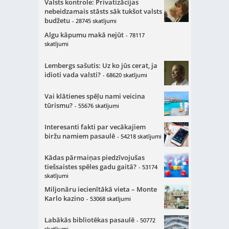
Valsts kontrole: Privatizācijas
nebeidzamais stāsts sāk tukšot valsts
budžetu
- 28745 skatījumi
Algu kāpumu makā nejūt
- 78117
skatījumi
Lembergs sašutis: Uz ko jūs cerat, ja
idioti vada valsti?
- 68620 skatījumi
Vai klātienes spēļu nami veicina
tūrismu?
- 55676 skatījumi
Interesanti fakti par vecākajiem
biržu namiem pasaulē
- 54218 skatījumi
Kādas pārmaiņas piedzīvojušas
tiešsaistes spēles gadu gaitā?
- 53174
skatījumi
Miljonāru iecienītākā vieta – Monte
Karlo kazino
- 53068 skatījumi
Labākās bibliotēkas pasaulē
- 50772
skatījumi