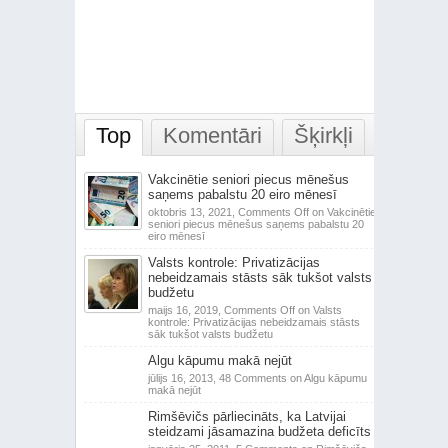
Top
Komentāri
Šķirkļi
Vakcinētie seniori piecus mēnešus
saņems pabalstu 20 eiro mēnesī
oktobris 13, 2021,
Comments Off
on Vakcinētie
seniori piecus mēnešus saņems pabalstu 20
eiro mēnesī
Valsts kontrole: Privatizācijas
nebeidzamais stāsts sāk tukšot valsts
budžetu
maijs 16, 2019,
Comments Off
on Valsts
kontrole: Privatizācijas nebeidzamais stāsts
sāk tukšot valsts budžetu
Algu kāpumu makā nejūt
jūlijs 16, 2013,
48 Comments
on Algu kāpumu
makā nejūt
Rimšēvičs pārliecināts, ka Latvijai
steidzami jāsamazina budžeta deficīts