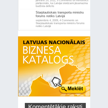
janvāris 25, 2011,
5 Comments
on Rimšēvičs
pārliecināts, ka Latvijai steidzami jāsamazina
budžeta deficīts
Starptautiskais transporta ministru
forums notiks Latvijā
septembris 4, 2009,
4 Comments
on
Starptautiskais transporta ministru forums
notiks Latvijā
Komentētākie raksti