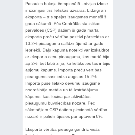
Pasaules hokeja čempionātā Latvijas izlase
ir izcīnījusi trīs lieliskas uzvaras. Līdzīgi arī
eksportā – trīs spējas izaugsmes mēneši šī
gada sākumā. Pēc Centrālās statistikas
pārvaldes (CSP) datiem šī gada martā
eksporta preču vērtība pozitīvi pārsteidza ar
13.2% pieaugumu salīdzinājumā ar gadu
iepriekš. Daļu kāpuma noteikti var izskaidrot
ar eksporta cenu pieaugumu, kas martā bija
ap 2%, bet labā ziņa, ka lielākoties tas ir bijis
apjomu kāpums. Importa preču vērtības
pieaugums sasniedza augstos 15.2%.
Importa pusē lielāko devumu izaugsmē
nodrošināja metāla un tā izstrādājumu
kāpums, kas liecina par aktivitātes
pieaugumu būvniecības nozarē. Pēc
sākotnējiem CSP datiem pievienotā vērtība
nozarē ir palielinājusies par aptuveni 8%.
Eksporta vērtība pieauga gandrīz visās