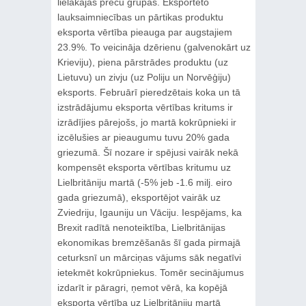
lielākajās preču grupās. Eksportēto
lauksaimniecības un pārtikas produktu
eksporta vērtība pieauga par augstajiem
23.9%. To veicināja dzērienu (galvenokārt uz
Krieviju), piena pārstrādes produktu (uz
Lietuvu) un zivju (uz Poliju un Norvēģiju)
eksports. Februārī pieredzētais koka un tā
izstrādājumu eksporta vērtības kritums ir
izrādījies pārejošs, jo martā kokrūpnieki ir
izcēlušies ar pieaugumu tuvu 20% gada
griezumā. Šī nozare ir spējusi vairāk nekā
kompensēt eksporta vērtības kritumu uz
Lielbritāniju martā (-5% jeb ‑1.6 milj. eiro
gada griezumā), eksportējot vairāk uz
Zviedriju, Igauniju un Vāciju. Iespējams, ka
Brexit radītā nenoteiktība, Lielbritānijas
ekonomikas bremzēšanās šī gada pirmajā
ceturksnī un mārciņas vājums sāk negatīvi
ietekmēt kokrūpniekus. Tomēr secinājumus
izdarīt ir pāragri, ņemot vērā, ka kopējā
eksporta vērtība uz Lielbritāniju martā