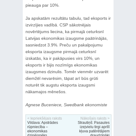
pieauga par 10%.
Ja apskatām rezultātu tabulu, tad eksports ir
izvirzījies vadībā. CSP sākotnējais
novērtējums liecina, ka pirmajā ceturksnī
Latvijas ekonomikas izaugsme paātrinājās,
sasniedzot 3.9%. Preču un pakalpojumu
eksporta izaugsme pirmajā ceturksnī
izskatās, ka ir pakāpusies virs 10%, un
eksports ir bijis nozīmīgs ekonomikas
izaugsmes dzinulis. Tomēr vienmēr uzvarēt
diemžēl nevarēsim, tāpat arī būs grūti
noturēt tik augstu eksporta izaugsmi
nākamajos mēnešos.
Agnese Buceniece, Swedbank ekonomiste
< Iepriekšējais raksts
Nākošais raksts >
Vildava: Apstrādes
Strautiņš: Pasaules
rūpniecība –
izejvielu tirgi aprīlī
ekonomikas
kļuva patērētājiem
dzinējspēks
draudzīgāki