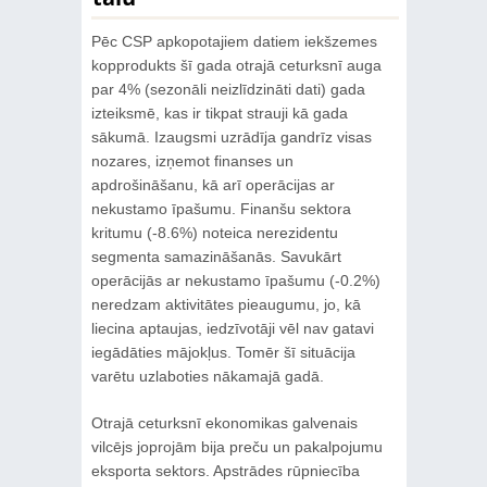
Pēc CSP apkopotajiem datiem iekšzemes
kopprodukts šī gada otrajā ceturksnī auga
par 4% (sezonāli neizlīdzināti dati) gada
izteiksmē, kas ir tikpat strauji kā gada
sākumā. Izaugsmi uzrādīja gandrīz visas
nozares, izņemot finanses un
apdrošināšanu, kā arī operācijas ar
nekustamo īpašumu. Finanšu sektora
kritumu (-8.6%) noteica nerezidentu
segmenta samazināšanās. Savukārt
operācijās ar nekustamo īpašumu (‑0.2%)
neredzam aktivitātes pieaugumu, jo, kā
liecina aptaujas, iedzīvotāji vēl nav gatavi
iegādāties mājokļus. Tomēr šī situācija
varētu uzlaboties nākamajā gadā.
Otrajā ceturksnī ekonomikas galvenais
vilcējs joprojām bija preču un pakalpojumu
eksporta sektors. Apstrādes rūpniecība