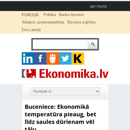
par mums
FOKUSĀ:
Politika
Banku bizness
Atbalsts uzņēmējdarbībai
Biznesa izglītība
Eiro Latvijā
Buceniece: Ekonomikā
temperatūra pieaug, bet
līdz saules dūrienam vēl
tālu