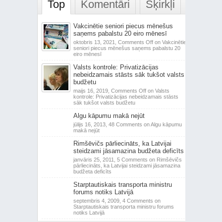
Top
Komentāri
Šķirkļi
Vakcinētie seniori piecus mēnešus
saņems pabalstu 20 eiro mēnesī
oktobris 13, 2021,
Comments Off
on Vakcinētie
seniori piecus mēnešus saņems pabalstu 20
eiro mēnesī
Valsts kontrole: Privatizācijas
nebeidzamais stāsts sāk tukšot valsts
budžetu
maijs 16, 2019,
Comments Off
on Valsts
kontrole: Privatizācijas nebeidzamais stāsts
sāk tukšot valsts budžetu
Algu kāpumu makā nejūt
jūlijs 16, 2013,
48 Comments
on Algu kāpumu
makā nejūt
Rimšēvičs pārliecināts, ka Latvijai
steidzami jāsamazina budžeta deficīts
janvāris 25, 2011,
5 Comments
on Rimšēvičs
pārliecināts, ka Latvijai steidzami jāsamazina
budžeta deficīts
Starptautiskais transporta ministru
forums notiks Latvijā
septembris 4, 2009,
4 Comments
on
Starptautiskais transporta ministru forums
notiks Latvijā