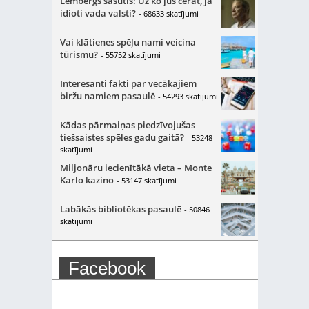
Lembergs sašutis: Uz ko jūs cerat, ja
idioti vada valsti?
- 68633 skatījumi
Vai klātienes spēļu nami veicina
tūrismu?
- 55752 skatījumi
Interesanti fakti par vecākajiem
biržu namiem pasaulē
- 54293 skatījumi
Kādas pārmaiņas piedzīvojušas
tiešsaistes spēles gadu gaitā?
- 53248
skatījumi
Miljonāru iecienītākā vieta – Monte
Karlo kazino
- 53147 skatījumi
Labākās bibliotēkas pasaulē
- 50846
skatījumi
Facebook