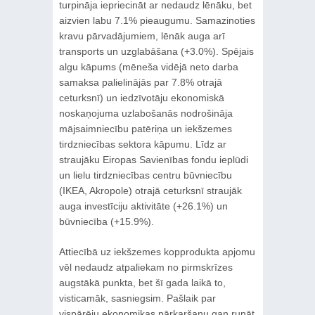
turpināja iepriecināt ar nedaudz lēnāku, bet
aizvien labu 7.1% pieaugumu. Samazinoties
kravu pārvadājumiem, lēnāk auga arī
transports un uzglabāšana (+3.0%). Spējais
algu kāpums (mēneša vidējā neto darba
samaksa palielinājās par 7.8% otrajā
ceturksnī) un iedzīvotāju ekonomiskā
noskaņojuma uzlabošanās nodrošināja
mājsaimniecību patēriņa un iekšzemes
tirdzniecības sektora kāpumu. Līdz ar
straujāku Eiropas Savienības fondu ieplūdi
un lielu tirdzniecības centru būvniecību
(IKEA, Akropole) otrajā ceturksnī straujāk
auga investīciju aktivitāte (+26.1%) un
būvniecība (+15.9%).
Attiecībā uz iekšzemes kopprodukta apjomu
vēl nedaudz atpaliekam no pirmskrīzes
augstākā punkta, bet šī gada laikā to,
visticamāk, sasniegsim. Pašlaik par
vispārēju ekonomikas pārkaršanu gan runāt