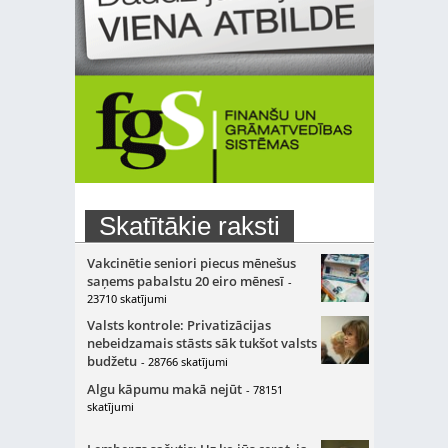
Skatītākie raksti
Vakcinētie seniori piecus mēnešus
saņems pabalstu 20 eiro mēnesī
-
23710 skatījumi
Valsts kontrole: Privatizācijas
nebeidzamais stāsts sāk tukšot valsts
budžetu
- 28766 skatījumi
Algu kāpumu makā nejūt
- 78151
skatījumi