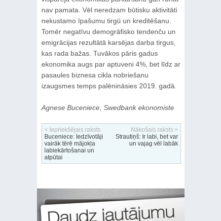
nav pamata. Vēl neredzam būtisku aktivitāti
nekustamo īpašumu tirgū un kreditēšanu.
Tomēr negatīvu demogrāfisko tendenču un
emigrācijas rezultātā karsējas darba tirgus,
kas rada bažas. Tuvākos pāris gadus
ekonomika augs par aptuveni 4%, bet līdz ar
pasaules biznesa cikla nobriešanu
izaugsmes temps palēnināsies 2019. gadā.
Agnese Buceniece, Swedbank ekonomiste
< Iepriekšējais raksts
Nākošais raksts >
Buceniece: Iedzīvotāji
Strautiņš: Ir labi, bet var
vairāk tērē mājokļa
un vajag vēl labāk
labiekārtošanai un
atpūtai