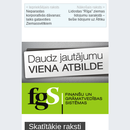
< Iepriekšējais raksts
Nākošais raksts >
Neparastas
Lidostas “Rīga” ziemas
korporatīvās dāvanas:
lidojumu sarakstā –
laiks gatavoties
tiešie lidojumi uz Āfriku
Ziemassvētkiem
Skatītākie raksti