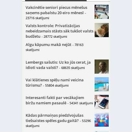
Vakcinētie seniori piecus mēnešus
saņems pabalstu 20 eiro mēnesī
-
23716 skatījumi
Valsts kontrole: Privatizācijas
nebeidzamais stāsts sāk tukšot valsts
budžetu
- 28772 skatījumi
Algu kāpumu makā nejūt
- 78163
skatījumi
Lembergs sašutis: Uz ko jūs cerat, ja
idioti vada valsti?
- 68635 skatījumi
Vai klātienes spēļu nami veicina
tūrismu?
- 55804 skatījumi
Interesanti fakti par vecākajiem
biržu namiem pasaulē
- 54341 skatījumi
Kādas pārmaiņas piedzīvojušas
tiešsaistes spēles gadu gaitā?
- 53296
skatījumi