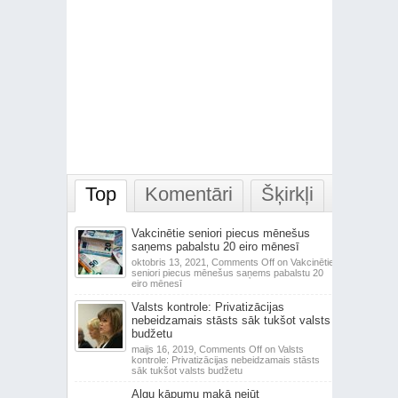
Top
Komentāri
Šķirkļi
Vakcinētie seniori piecus mēnešus
saņems pabalstu 20 eiro mēnesī
oktobris 13, 2021,
Comments Off
on Vakcinētie
seniori piecus mēnešus saņems pabalstu 20
eiro mēnesī
Valsts kontrole: Privatizācijas
nebeidzamais stāsts sāk tukšot valsts
budžetu
maijs 16, 2019,
Comments Off
on Valsts
kontrole: Privatizācijas nebeidzamais stāsts
sāk tukšot valsts budžetu
Algu kāpumu makā nejūt