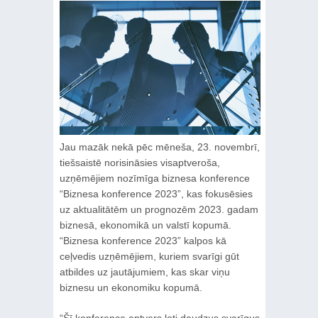
Jau mazāk nekā pēc mēneša, 23. novembrī,
tiešsaistē norisināsies visaptveroša,
uzņēmējiem nozīmīga biznesa konference
“Biznesa konference 2023”, kas fokusēsies
uz aktualitātēm un prognozēm 2023. gadam
biznesā, ekonomikā un valstī kopumā.
“Biznesa konference 2023” kalpos kā
ceļvedis uzņēmējiem, kuriem svarīgi gūt
atbildes uz jautājumiem, kas skar viņu
biznesu un ekonomiku kopumā.
“Šī konference aptvers ļoti daudzus svarīgus