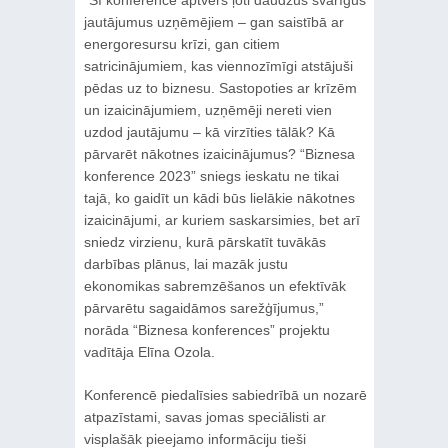
jautājumus uzņēmējiem – gan saistībā ar
energoresursu krīzi, gan citiem
satricinājumiem, kas viennozīmīgi atstājuši
pēdas uz to biznesu. Sastopoties ar krīzēm
un izaicinājumiem, uzņēmēji nereti vien
uzdod jautājumu – kā virzīties tālāk? Kā
pārvarēt nākotnes izaicinājumus? “Biznesa
konference 2023” sniegs ieskatu ne tikai
tajā, ko gaidīt un kādi būs lielākie nākotnes
izaicinājumi, ar kuriem saskarsimies, bet arī
sniedz virzienu, kurā pārskatīt tuvākās
darbības plānus, lai mazāk justu
ekonomikas sabremzēšanos un efektīvāk
pārvarētu sagaidāmos sarežģījumus,”
norāda “Biznesa konferences” projektu
vadītāja Elīna Ozola.
Konferencē piedalīsies sabiedrībā un nozarē
atpazīstami, savas jomas speciālisti ar
visplašāk pieejamo informāciju tieši