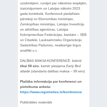
uzņēmējiem, runājot par nākotnes iespējām,
izaicinājumiem un Latvijas nākotni 2023.
gada kontekstā. Konferencē piedalīsies
pārstāvji no Ekonomikas ministrijas,
Zemkopības ministrijas, Latvijas Investīciju
un attīstības aģentūras, Latvijas
Kokrūpniecības Federācijas, bankām – SEB
un Citadele, Lauksaimnieku Organizāciju
Sadarbības Padomes, neatkarīgie tirgus
analītiķi u.c.
DALĪBAS MAKSA KONFERENCĒ: šobrīd
tikai 59 eiro
, kamēr pieejama
Early Bird
atlaide (standarta dalības maksa – 99 eiro)
Plašāka informācija par konferenci un
pieteikuma anketa:
https://www.registreties.lv/konference
Publicitātes materiāls