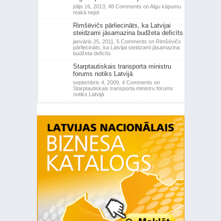
jūlijs 16, 2013,
48 Comments
on Algu kāpumu
makā nejūt
Rimšēvičs pārliecināts, ka Latvijai
steidzami jāsamazina budžeta deficīts
janvāris 25, 2011,
5 Comments
on Rimšēvičs
pārliecināts, ka Latvijai steidzami jāsamazina
budžeta deficīts
Starptautiskais transporta ministru
forums notiks Latvijā
septembris 4, 2009,
4 Comments
on
Starptautiskais transporta ministru forums
notiks Latvijā