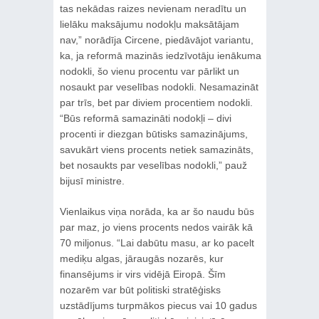
tas nekādas raizes nevienam neradītu un
lielāku maksājumu nodokļu maksātājam
nav,” norādīja Circene, piedāvājot variantu,
ka, ja reformā mazinās iedzīvotāju ienākuma
nodokli, šo vienu procentu var pārlikt un
nosaukt par veselības nodokli. Nesamazināt
par trīs, bet par diviem procentiem nodokli.
“Būs reformā samazināti nodokļi – divi
procenti ir diezgan būtisks samazinājums,
savukārt viens procents netiek samazināts,
bet nosaukts par veselības nodokli,” pauž
bijusī ministre.
Vienlaikus viņa norāda, ka ar šo naudu būs
par maz, jo viens procents nedos vairāk kā
70 miljonus. “Lai dabūtu masu, ar ko pacelt
mediķu algas, jāraugās nozarēs, kur
finansējums ir virs vidējā Eiropā. Šīm
nozarēm var būt politiski stratēģisks
uzstādījums turpmākos piecus vai 10 gadus