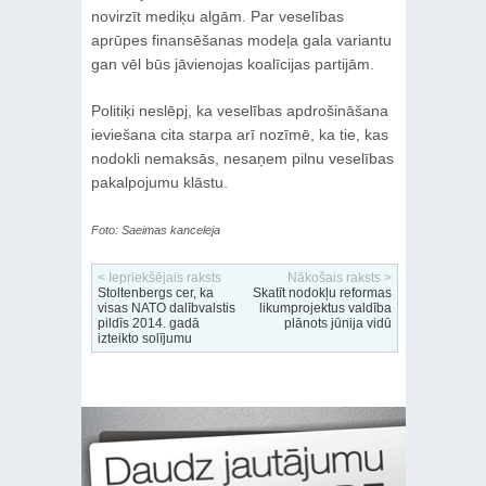
novirzīt mediķu algām. Par veselības
aprūpes finansēšanas modeļa gala variantu
gan vēl būs jāvienojas koalīcijas partijām.
Politiķi neslēpj, ka veselības apdrošināšana
ieviešana cita starpa arī nozīmē, ka tie, kas
nodokli nemaksās, nesaņem pilnu veselības
pakalpojumu klāstu.
Foto: Saeimas kanceleja
< Iepriekšējais raksts
Nākošais raksts >
Stoltenbergs cer, ka
Skatīt nodokļu reformas
visas NATO dalībvalstis
likumprojektus valdība
pildīs 2014. gadā
plānots jūnija vidū
izteikto solījumu