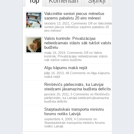
Top
Komentāri
Šķirkļi
Vakcinētie seniori piecus mēnešus
saņems pabalstu 20 eiro mēnesī
oktobris 13, 2021,
Comments Off
on Vakcinētie
seniori piecus mēnešus saņems pabalstu 20
eiro mēnesī
Valsts kontrole: Privatizācijas
nebeidzamais stāsts sāk tukšot valsts
budžetu
maijs 16, 2019,
Comments Off
on Valsts
kontrole: Privatizācijas nebeidzamais stāsts
sāk tukšot valsts budžetu
Algu kāpumu makā nejūt
jūlijs 16, 2013,
48 Comments
on Algu kāpumu
makā nejūt
Rimšēvičs pārliecināts, ka Latvijai
steidzami jāsamazina budžeta deficīts
janvāris 25, 2011,
5 Comments
on Rimšēvičs
pārliecināts, ka Latvijai steidzami jāsamazina
budžeta deficīts
Starptautiskais transporta ministru
forums notiks Latvijā
septembris 4, 2009,
4 Comments
on
Starptautiskais transporta ministru forums
notiks Latvijā