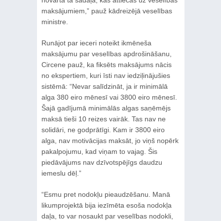
maksājumiem,” pauž kādreizējā veselības
ministre.
Runājot par ieceri noteikt ikmēneša
maksājumu par veselības apdrošināšanu,
Circene pauž, ka fiksēts maksājums nācis
no ekspertiem, kuri īsti nav iedziļinājušies
sistēmā: “Nevar salīdzināt, ja ir minimālā
alga 380 eiro mēnesī vai 3800 eiro mēnesī.
Šajā gadījumā minimālās algas saņēmējs
maksā tieši 10 reizes vairāk. Tas nav ne
solidāri, ne godprātīgi. Kam ir 3800 eiro
alga, nav motivācijas maksāt, jo viņš nopērk
pakalpojumu, kad viņam to vajag. Šis
piedāvājums nav dzīvotspējīgs daudzu
iemeslu dēļ.”
“Esmu pret nodokļu pieaudzēšanu. Manā
likumprojektā bija iezīmēta esoša nodokļa
daļa, to var nosaukt par veselības nodokli,