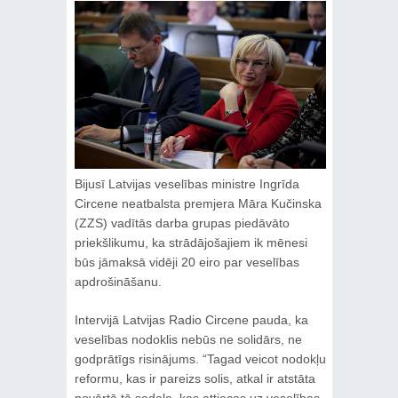
Bijusī Latvijas veselības ministre Ingrīda
Circene neatbalsta premjera Māra Kučinska
(ZZS) vadītās darba grupas piedāvāto
priekšlikumu, ka strādājošajiem ik mēnesi
būs jāmaksā vidēji 20 eiro par veselības
apdrošināšanu.
Intervijā Latvijas Radio Circene pauda, ka
veselības nodoklis nebūs ne solidārs, ne
godprātīgs risinājums. “Tagad veicot nodokļu
reformu, kas ir pareizs solis, atkal ir atstāta
novārtā tā sadaļa, kas attiecas uz veselības