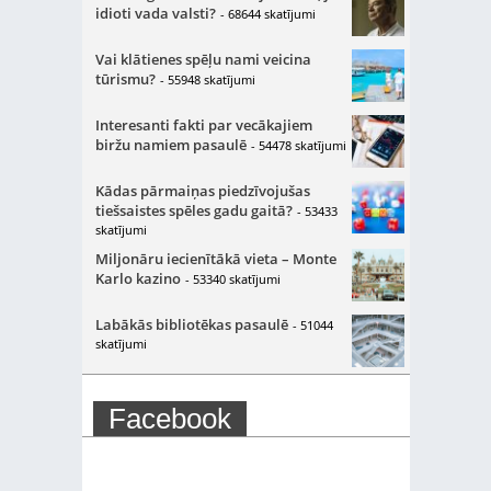
idioti vada valsti?
- 68644 skatījumi
Vai klātienes spēļu nami veicina
tūrismu?
- 55948 skatījumi
Interesanti fakti par vecākajiem
biržu namiem pasaulē
- 54478 skatījumi
Kādas pārmaiņas piedzīvojušas
tiešsaistes spēles gadu gaitā?
- 53433
skatījumi
Miljonāru iecienītākā vieta – Monte
Karlo kazino
- 53340 skatījumi
Labākās bibliotēkas pasaulē
- 51044
skatījumi
Facebook