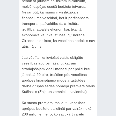
nenāk ar jaunām politiskām iniciatīvām,
meklē iespējas esošā budžeta ietvaros.
Nevar būt, ka mums ir vissliktākais
finansējums veselībai, bet ir pārfinansēts
transports, pašvaldību daļa, kultūra,
izglītība, atbalsts ekonomikai, tikai tā
ekonomika kaut kā īsti neaug,” norāda
Circene, piebilstot, ka veselības nodoklis nav
atrisinājums.
Jau vēstīts, ka ieviešot valsts obligāto
veselības apdrošināšanu, katram
strādājošajam vidēji mēnesī par polisi būtu
jāmaksā 20 eiro, trešdien pēc veselības
aprūpes finansējuma modeļa izstrādes
darba grupas sēdes norādīja premjers Māris
Kučinskis (Zaļo un zemnieku savienība).
Kā stāsta premjers, tas ļautu veselības
aprūpes budžetu palielināt par vairāk nekā
200 miljoniem eiro, ko savukārt varētu