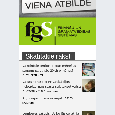
Skatītākie raksti
Vakcinētie seniori piecus mēnešus
saņems pabalstu 20 eiro mēnesī
-
23740 skatījumi
Valsts kontrole: Privatizācijas
nebeidzamais stāsts sāk tukšot valsts
budžetu
- 28801 skatījumi
Algu kāpumu makā nejūt
- 78203
skatījumi
Lembergs sašutis: Uz ko jūs cerat, ja