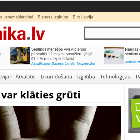
ts uzņēmējdarbībai
Biznesa izglītība
Eiro Latvijā
ās var izmaksāt
Katrs desmitais mājokļa kredīta
pieteikums tiek noraidīts negatīvas
kredītvēstures dēļ
Aktuālā ziņa
,
Finanses
vijā
Ārvalstīs
Likumdošana
Izglītība
Tehnoloģijas
T
ar klāties grūti