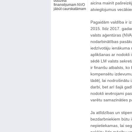
budžeta
aicina mainīt pašreizē
finansējumam NVO
jābūt caurskatāmam
atvieglojumus vecākie
Pagaidām valdība ir izs
2015. līdz 2017. gada
valsts aģentūras (NVA
nodarbinātības pasāku
iedzīvotāju ienākuma 
aplikšanas ar nodokli 
sēdē LM valsts sekretā
ir finanšu atbalsts, k
kompensētu izdevumus 
tādēļ, lai nodrošinātu 
darbi, bet arī šajā gad
nodokli ievērojami pas
varētu samazināties p
Ja atlīdzības un stipe
bezdarbniekiem būtu i
nepietiekamas, lai segt