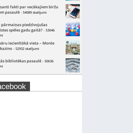
santi fakti par vecākajiem biržu
m pasaulē
- 54089 skatījumi
 pārmaiņas piedzīvojušas
istes spēles gadu gaitā?
- 53046
mi
nāru iecienītākā vieta – Monte
 kazino
- 52932 skatījumi
ās bibliotēkas pasaulē
- 50636
mi
acebook