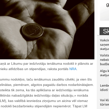
Sk
Vakci
saņem
skatīju
Valsts
nebeid
ā ar Likumu par iedzīvotāju ienākuma nodokli ir plānots ar
budže
nieku atlīdzības un stipendijas, raksta portāls
NRA
.
Algu 
skatīju
summu nodokļos, taču ienākumus zaudētu cilvēki, ja vien šīs
lielinātas, piemēram, algotos pagaidu darbos nodarbinātajiem.
Lember
idioti
noteikta tik zema, ka tās aplikšana ar iedzīvotāju ienākuma
liktinās nabadzīgākās iedzīvotāju daļas situāciju,» norāda
Vai kl
 (LM), kas valdībā iesniedza ziņojumu un aicina vēl vismaz
tūris
 nodokli bezdarbnieku stipendijām nepiemērot. Tāpat LM