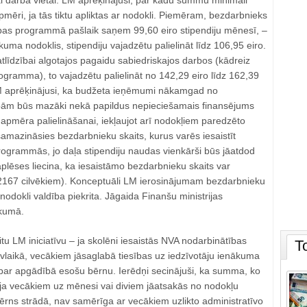
ai darba vietai. LM aprēķinājusi, par kādu summu minimāli
apmēri, ja tās tiktu apliktas ar nodokli. Piemēram, bezdarbnieks
as programmā pašlaik saņem 99,60 eiro stipendiju mēnesī, –
kuma nodoklis, stipendiju vajadzētu palielināt līdz 106,95 eiro.
tlīdzībai algotajos pagaidu sabiedriskajos darbos (kādreiz
ogramma), to vajadzētu palielināt no 142,29 eiro līdz 162,39
M aprēķinājusi, ka budžeta ieņēmumi nākamgad no
ībām būs mazāki nekā papildus nepieciešamais finansējums
u apmēra palielināšanai, iekļaujot arī nodokļiem paredzēto
amazināsies bezdarbnieku skaits, kurus varēs iesaistīt
rogrammās, jo daļa stipendiju naudas vienkārši būs jāatdod
plēses liecina, ka iesaistāmo bezdarbnieku skaits var
2167 cilvēkiem). Konceptuāli LM ierosinājumam bezdarbnieku
 nodokli valdība piekrita. Jāgaida Finanšu ministrijas
ikumā.
citu LM iniciatīvu – ja skolēni iesaistās NVA nodarbinātības
T
laikā, vecākiem jāsaglabā tiesības uz iedzīvotāju ienākuma
par apgādībā esošu bērnu. Ierēdņi secinājuši, ka summa, ko
, ja vecākiem uz mēnesi vai diviem jāatsakās no nodokļu
ērns strādā, nav samērīga ar vecākiem uzlikto administratīvo