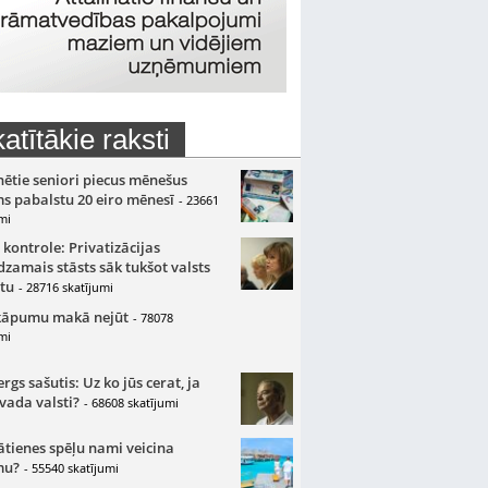
atītākie raksti
nētie seniori piecus mēnešus
s pabalstu 20 eiro mēnesī
- 23661
mi
 kontrole: Privatizācijas
zamais stāsts sāk tukšot valsts
tu
- 28716 skatījumi
kāpumu makā nejūt
- 78078
mi
gs sašutis: Uz ko jūs cerat, ja
 vada valsti?
- 68608 skatījumi
ātienes spēļu nami veicina
mu?
- 55540 skatījumi