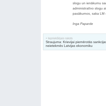
slogu un ienākumu sam
administratīvo slogu at
pasākumos, saka LM sp
Inga Paparde
< Iepriekšējais raksts
Straujuma: Krievijai piemērotās sankcija
neietekmēs Latvijas ekonomiku