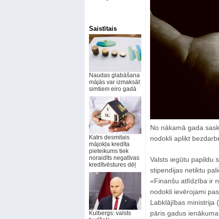
Saistītais
Naudas glabāšana
mājās var izmaksāt
simtiem eiro gadā
No nākamā gada saskaņ
Katrs desmitais
nodokli aplikt bezdarb
mājokļa kredīta
pieteikums tiek
noraidīts negatīvas
Valsts iegūtu papildu 
kredītvēstures dēļ
stipendijas netiktu pa
«Finanšu atlīdzība ir 
nodokli ievērojami pas
Labklājības ministrija
pāris gadus ienākuma
Kulbergs: valsts