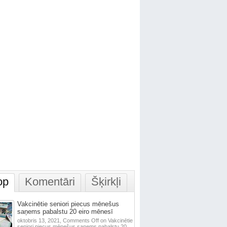
op
Komentāri
Šķirkļi
Vakcinētie seniori piecus mēnešus
saņems pabalstu 20 eiro mēnesī
oktobris 13, 2021,
Comments Off
on Vakcinētie
seniori piecus mēnešus saņems pabalstu 20