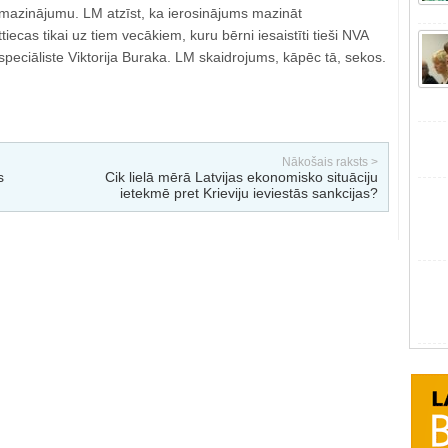
azinājumu. LM atzīst, ka ierosinājums mazināt
tiecas tikai uz tiem vecākiem, kuru bērni iesaistīti tieši NVA
eciāliste Viktorija Buraka. LM skaidrojums, kāpēc tā, sekos.
Nākošais raksts >
s
Cik lielā mērā Latvijas ekonomisko situāciju
ietekmē pret Krieviju ieviestās sankcijas?