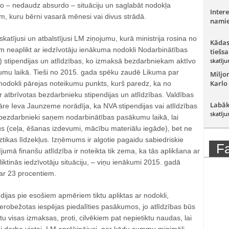
jo – nedaudz absurdo – situāciju un saglabāt nodokļa
Intere
m, kuru bērni vasarā mēnesi vai divus strādā.
namie
katījusi un atbalstījusi LM ziņojumu, kurā ministrija rosina no
Kādas
m neaplikt ar iedzīvotāju ienākuma nodokli Nodarbinātības
tiešsa
) stipendijas un atlīdzības, ko izmaksā bezdarbniekam aktīvo
skatīju
mu laikā. Tieši no 2015. gada spēku zaudē Likuma par
Miljo
Karlo
nodokli pārejas noteikumu punkts, kurš paredz, ka no
ir atbrīvotas bezdarbnieku stipendijas un atlīdzības. Valdības
Labāk
re Ieva Jaunzeme norādīja, ka NVA stipendijas vai atlīdzības
skatīju
o bezdarbnieki saņem nodarbinātības pasākumu laikā, lai
(ceļa, ēšanas izdevumi, mācību materiālu iegāde), bet ne
iztikas līdzekļus. Izņēmums ir algotie pagaidu sabiedriskie
F
ījumā finanšu atlīdzība ir noteikta tik zema, ka tās aplikšana ar
liktinās iedzīvotāju situāciju, – viņu ienākumi 2015. gadā
ar 23 procentiem.
ndijas pie esošiem apmēriem tiktu apliktas ar nodokli,
erobežotas iespējas piedalīties pasākumos, jo atlīdzības būs
u visas izmaksas, proti, cilvēkiem pat nepietiktu naudas, lai