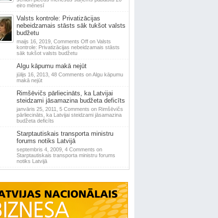
eiro mēnesī
Valsts kontrole: Privatizācijas
nebeidzamais stāsts sāk tukšot valsts
budžetu
maijs 16, 2019,
Comments Off
on Valsts
kontrole: Privatizācijas nebeidzamais stāsts
sāk tukšot valsts budžetu
Algu kāpumu makā nejūt
jūlijs 16, 2013,
48 Comments
on Algu kāpumu
makā nejūt
Rimšēvičs pārliecināts, ka Latvijai
steidzami jāsamazina budžeta deficīts
janvāris 25, 2011,
5 Comments
on Rimšēvičs
pārliecināts, ka Latvijai steidzami jāsamazina
budžeta deficīts
Starptautiskais transporta ministru
forums notiks Latvijā
septembris 4, 2009,
4 Comments
on
Starptautiskais transporta ministru forums
notiks Latvijā