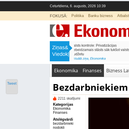
Ceturtdiena, 6. augusts, 2026 10:39
FOKUSĀ:
Politika
Banku bizness
Atbals
>
Septiņos mēnešos Vivi vilcienos
Naudas glabāšana māj
Ziņas&
pārvadāti 12 miljoni pasažieru; jūlijā
simtiem eiro gadā
Viedokļi
97,4 % reisu izpildīti laikā
<
Aktuālā ziņa
,
Finanses
Aktuālā ziņa
,
Bizness Latvijā
,
Tirdzniecība
Ekonomika
Finanses
Bizness Lat
Bezdarbniekiem v
Tweet
2211 skatījumi
Kategorijas
Ekonomika
Finanses
Atslēgvārdi
bezdarbnieki
nodokļi