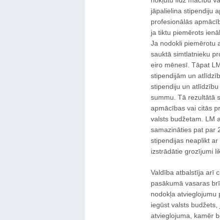
nokļūtu līdz mācību v
jāpalielina stipendiju 
profesionālās apmācīb
ja tiktu piemērots ienā
Ja nodokli piemērotu a
sauktā simtlatnieku pr
eiro mēnesī. Tāpat L
stipendijām un atlīdz
stipendiju un atlīdzīb
summu. Tā rezultātā s
apmācības vai citās p
valsts budžetam. LM a
samazināties pat par 
stipendijas neaplikt ar
izstrādātie grozījumi l
Valdība atbalstīja arī 
pasākumā vasaras brīv
nodokļa atvieglojumu 
iegūst valsts budžets
atvieglojuma, kamēr b