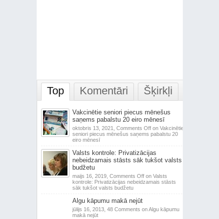
Top
Komentāri
Šķirkļi
Vakcinētie seniori piecus mēnešus
saņems pabalstu 20 eiro mēnesī
oktobris 13, 2021,
Comments Off
on Vakcinētie
seniori piecus mēnešus saņems pabalstu 20
eiro mēnesī
Valsts kontrole: Privatizācijas
nebeidzamais stāsts sāk tukšot valsts
budžetu
maijs 16, 2019,
Comments Off
on Valsts
kontrole: Privatizācijas nebeidzamais stāsts
sāk tukšot valsts budžetu
Algu kāpumu makā nejūt
jūlijs 16, 2013,
48 Comments
on Algu kāpumu
makā nejūt