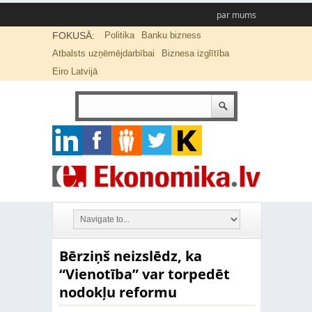
par mums
FOKUSĀ:
Politika
Banku bizness
Atbalsts uzņēmējdarbībai
Biznesa izglītība
Eiro Latvijā
Bērziņš neizslēdz, ka
“Vienotība” var torpedēt
nodokļu reformu