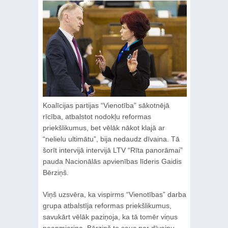
Koalīcijas partijas “Vienotība” sākotnējā
rīcība, atbalstot nodokļu reformas
priekšlikumus, bet vēlāk nākot klajā ar
“nelielu ultimātu”, bija nedaudz dīvaina. Tā
šorīt intervijā intervijā LTV “Rīta panorāmai”
pauda Nacionālās apvienības līderis Gaidis
Bērziņš.
Viņš uzsvēra, ka vispirms “Vienotības” darba
grupa atbalstīja reformas priekšlikumus,
savukārt vēlāk paziņoja, ka tā tomēr viņus
neapmierina. Bērziņš to sauc par dīvainu