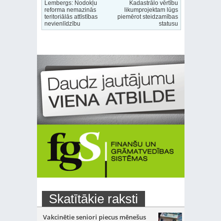
Lembergs: Nodokļu
Kadastrālo vērtību
reforma nemazinās
likumprojektam lūgs
teritoriālās attīstības
piemērot steidzamības
nevienlīdzību
statusu
Skatītākie raksti
Vakcinētie seniori piecus mēnešus