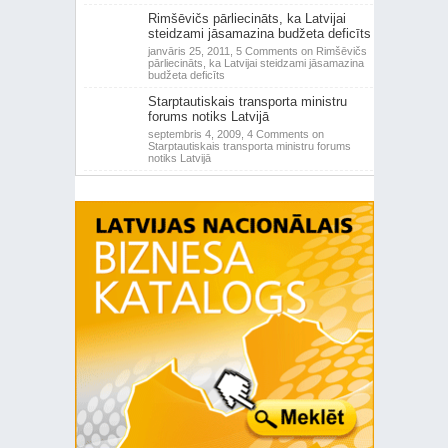
Rimšēvičs pārliecināts, ka Latvijai
steidzami jāsamazina budžeta deficīts
janvāris 25, 2011,
5 Comments
on Rimšēvičs
pārliecināts, ka Latvijai steidzami jāsamazina
budžeta deficīts
Starptautiskais transporta ministru
forums notiks Latvijā
septembris 4, 2009,
4 Comments
on
Starptautiskais transporta ministru forums
notiks Latvijā