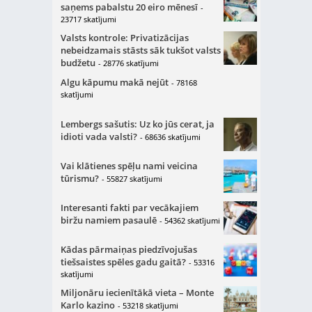
saņems pabalstu 20 eiro mēnesī
-
23717 skatījumi
Valsts kontrole: Privatizācijas
nebeidzamais stāsts sāk tukšot valsts
budžetu
- 28776 skatījumi
Algu kāpumu makā nejūt
- 78168
skatījumi
Lembergs sašutis: Uz ko jūs cerat, ja
idioti vada valsti?
- 68636 skatījumi
Vai klātienes spēļu nami veicina
tūrismu?
- 55827 skatījumi
Interesanti fakti par vecākajiem
biržu namiem pasaulē
- 54362 skatījumi
Kādas pārmaiņas piedzīvojušas
tiešsaistes spēles gadu gaitā?
- 53316
skatījumi
Miljonāru iecienītākā vieta – Monte
Karlo kazino
- 53218 skatījumi