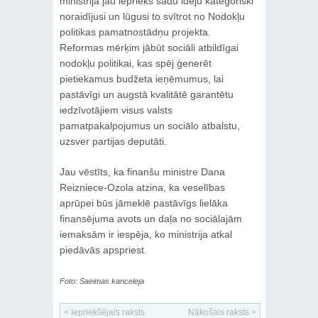
ministrija jau iepriekš šādu ideju kategoriski
noraidījusi un lūgusi to svītrot no Nodokļu
politikas pamatnostādņu projekta.
Reformas mērķim jābūt sociāli atbildīgai
nodokļu politikai, kas spēj ģenerēt
pietiekamus budžeta ieņēmumus, lai
pastāvīgi un augstā kvalitātē garantētu
iedzīvotājiem visus valsts
pamatpakalpojumus un sociālo atbalstu,
uzsver partijas deputāti.
Jau vēstīts, ka finanšu ministre Dana
Reizniece-Ozola atzina, ka veselības
aprūpei būs jāmeklē pastāvīgs lielāka
finansējuma avots un daļa no sociālajām
iemaksām ir iespēja, ko ministrija atkal
piedāvās apspriest.
Foto: Saeimas kanceleja
< Iepriekšējais raksts
Nākošais raksts >