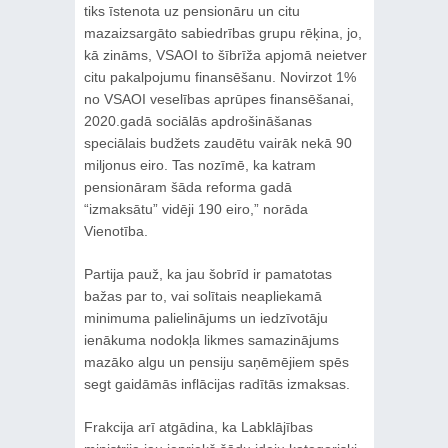
tiks īstenota uz pensionāru un citu
mazaizsargāto sabiedrības grupu rēķina, jo,
kā zināms, VSAOI to šībrīža apjomā neietver
citu pakalpojumu finansēšanu. Novirzot 1%
no VSAOI veselības aprūpes finansēšanai,
2020.gadā sociālās apdrošināšanas
speciālais budžets zaudētu vairāk nekā 90
miljonus eiro. Tas nozīmē, ka katram
pensionāram šāda reforma gadā
“izmaksātu” vidēji 190 eiro,” norāda
Vienotība.
Partija pauž, ka jau šobrīd ir pamatotas
bažas par to, vai solītais neapliekamā
minimuma palielinājums un iedzīvotāju
ienākuma nodokļa likmes samazinājums
mazāko algu un pensiju saņēmējiem spēs
segt gaidāmās inflācijas radītās izmaksas.
Frakcija arī atgādina, ka Labklājības