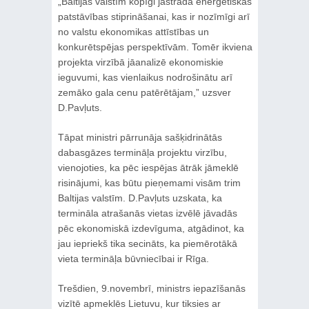
„Baltijas valstīm kopīgi jāstrādā enerģētiskās
patstāvības stiprināšanai, kas ir nozīmīgi arī
no valstu ekonomikas attīstības un
konkurētspējas perspektīvām. Tomēr ikviena
projekta virzībā jāanalizē ekonomiskie
ieguvumi, kas vienlaikus nodrošinātu arī
zemāko gala cenu patērētājam,” uzsver
D.Pavļuts.
Tāpat ministri pārrunāja sašķidrinātās
dabasgāzes termināļa projektu virzību,
vienojoties, ka pēc iespējas ātrāk jāmeklē
risinājumi, kas būtu pieņemami visām trim
Baltijas valstīm. D.Pavļuts uzskata, ka
termināla atrašanās vietas izvēlē jāvadās
pēc ekonomiskā izdevīguma, atgādinot, ka
jau iepriekš tika secināts, ka piemērotākā
vieta termināļa būvniecībai ir Rīga.
Trešdien, 9.novembrī, ministrs iepazīšanās
vizītē apmeklēs Lietuvu, kur tiksies ar