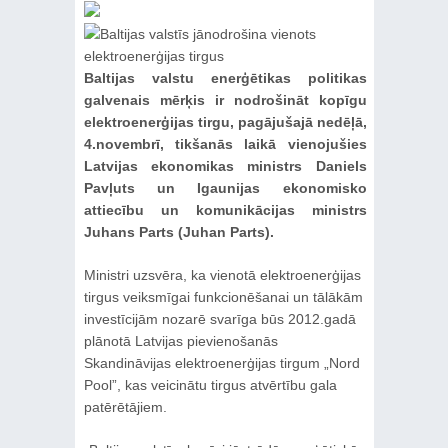
Baltijas valstu enerģētikas politikas
galvenais mērķis ir nodrošināt kopīgu
elektroenerģijas tirgu, pagājušajā nedēļā,
4.novembrī, tikšanās laikā vienojušies
Latvijas ekonomikas ministrs Daniels
Pavļuts un Igaunijas ekonomisko
attiecību un komunikācijas ministrs
Juhans Parts (Juhan Parts).
Ministri uzsvēra, ka vienotā elektroenerģijas
tirgus veiksmīgai funkcionēšanai un tālākām
investīcijām nozarē svarīga būs 2012.gadā
plānotā Latvijas pievienošanās
Skandināvijas elektroenerģijas tirgum „Nord
Pool”, kas veicinātu tirgus atvērtību gala
patērētājiem.