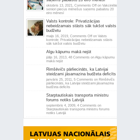
oktobris 13, 2021,
Comments Off
on Vakcinētie
seniori piecus mēnešus saņems pabalstu 20
eiro mēnesī
Valsts kontrole: Privatizācijas
nebeidzamais stāsts sāk tukšot valsts
budžetu
maijs 16, 2019,
Comments Off
on Valsts
kontrole: Privatizācijas nebeidzamais stāsts
sāk tukšot valsts budžetu
Algu kāpumu makā nejūt
jūlijs 16, 2013,
48 Comments
on Algu kāpumu
makā nejūt
Rimšēvičs pārliecināts, ka Latvijai
steidzami jāsamazina budžeta deficīts
janvāris 25, 2011,
5 Comments
on Rimšēvičs
pārliecināts, ka Latvijai steidzami jāsamazina
budžeta deficīts
Starptautiskais transporta ministru
forums notiks Latvijā
septembris 4, 2009,
4 Comments
on
Starptautiskais transporta ministru forums
notiks Latvijā