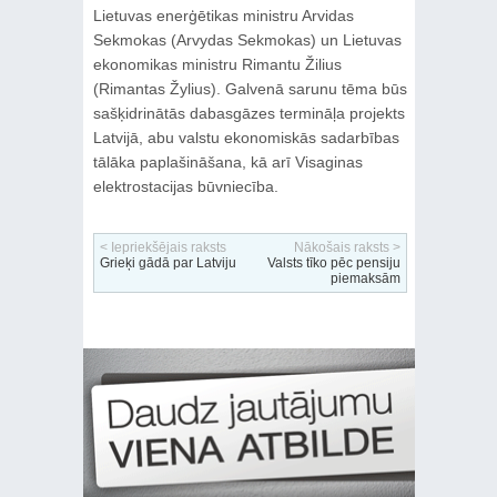
Lietuvas enerģētikas ministru Arvidas
Sekmokas (Arvydas Sekmokas) un Lietuvas
ekonomikas ministru Rimantu Žilius
(Rimantas Žylius). Galvenā sarunu tēma būs
sašķidrinātās dabasgāzes termināļa projekts
Latvijā, abu valstu ekonomiskās sadarbības
tālāka paplašināšana, kā arī Visaginas
elektrostacijas būvniecība.
< Iepriekšējais raksts
Nākošais raksts >
Grieķi gādā par Latviju
Valsts tīko pēc pensiju
piemaksām