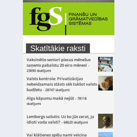
Skatītākie raksti
Vakcinētie seniori piecus mēnešus
saņems pabalstu 20 eiro mēnesī
-
23690 skatījumi
Valsts kontrole: Privatizācijas
nebeidzamais stāsts sāk tukšot valsts
budžetu
- 28747 skatījumi
Algu kāpumu makā nejūt
- 78118
skatījumi
Lembergs sašutis: Uz ko jūs cerat, ja
idioti vada valsti?
- 68620 skatījumi
Vai klātienes spēļu nami veicina