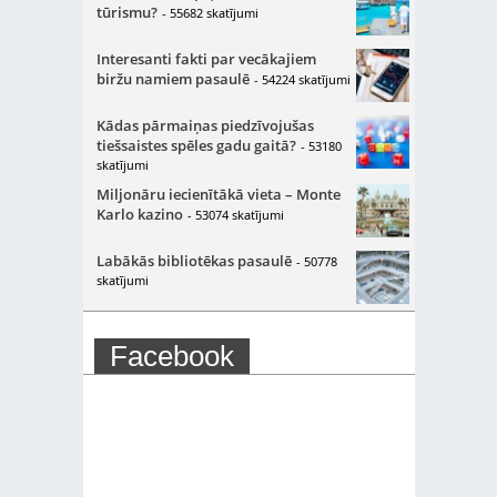
tūrismu?
- 55682 skatījumi
Interesanti fakti par vecākajiem
biržu namiem pasaulē
- 54224 skatījumi
Kādas pārmaiņas piedzīvojušas
tiešsaistes spēles gadu gaitā?
- 53180
skatījumi
Miljonāru iecienītākā vieta – Monte
Karlo kazino
- 53074 skatījumi
Labākās bibliotēkas pasaulē
- 50778
skatījumi
Facebook