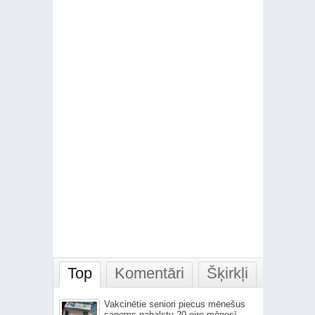
Top
Komentāri
Šķirkļi
Vakcinētie seniori piecus mēnešus
saņems pabalstu 20 eiro mēnesī