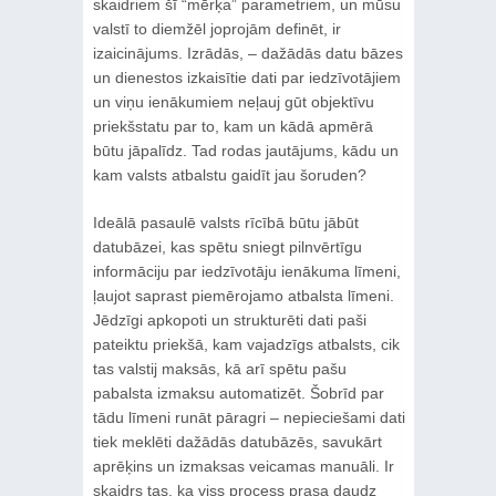
skaidriem šī “mērķa” parametriem, un mūsu
valstī to diemžēl joprojām definēt, ir
izaicinājums. Izrādās, – dažādās datu bāzes
un dienestos izkaisītie dati par iedzīvotājiem
un viņu ienākumiem neļauj gūt objektīvu
priekšstatu par to, kam un kādā apmērā
būtu jāpalīdz. Tad rodas jautājums, kādu un
kam valsts atbalstu gaidīt jau šoruden?
Ideālā pasaulē valsts rīcībā būtu jābūt
datubāzei, kas spētu sniegt pilnvērtīgu
informāciju par iedzīvotāju ienākuma līmeni,
ļaujot saprast piemērojamo atbalsta līmeni.
Jēdzīgi apkopoti un strukturēti dati paši
pateiktu priekšā, kam vajadzīgs atbalsts, cik
tas valstij maksās, kā arī spētu pašu
pabalsta izmaksu automatizēt. Šobrīd par
tādu līmeni runāt pāragri – nepieciešami dati
tiek meklēti dažādās datubāzēs, savukārt
aprēķins un izmaksas veicamas manuāli. Ir
skaidrs tas, ka viss process prasa daudz