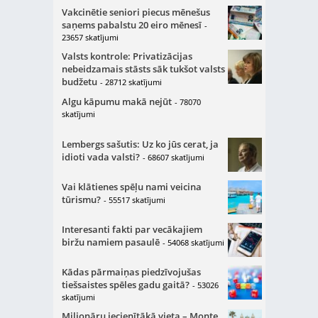
Vakcinētie seniori piecus mēnešus
saņems pabalstu 20 eiro mēnesī
-
23657 skatījumi
Valsts kontrole: Privatizācijas
nebeidzamais stāsts sāk tukšot valsts
budžetu
- 28712 skatījumi
Algu kāpumu makā nejūt
- 78070
skatījumi
Lembergs sašutis: Uz ko jūs cerat, ja
idioti vada valsti?
- 68607 skatījumi
Vai klātienes spēļu nami veicina
tūrismu?
- 55517 skatījumi
Interesanti fakti par vecākajiem
biržu namiem pasaulē
- 54068 skatījumi
Kādas pārmaiņas piedzīvojušas
tiešsaistes spēles gadu gaitā?
- 53026
skatījumi
Miljonāru iecienītākā vieta – Monte