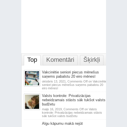
Top
Komentāri
Šķirkļi
Vakcinētie seniori piecus mēnešus
saņems pabalstu 20 eiro mēnesī
oktobris 13, 2021,
Comments Off
on Vakcinētie
seniori piecus mēnešus saņems pabalstu 20
eiro mēnesī
Valsts kontrole: Privatizācijas
nebeidzamais stāsts sāk tukšot valsts
budžetu
maijs 16, 2019,
Comments Off
on Valsts
kontrole: Privatizācijas nebeidzamais stāsts
sāk tukšot valsts budžetu
Algu kāpumu makā nejūt