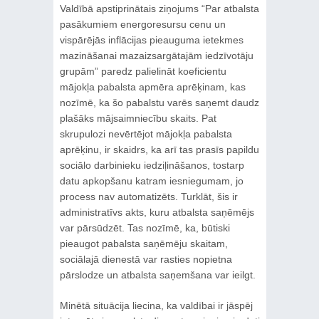
Valdībā apstiprinātais ziņojums “Par atbalsta
pasākumiem energoresursu cenu un
vispārējās inflācijas pieauguma ietekmes
mazināšanai mazaizsargātajām iedzīvotāju
grupām” paredz palielināt koeficientu
mājokļa pabalsta apmēra aprēķinam, kas
nozīmē, ka šo pabalstu varēs saņemt daudz
plašāks mājsaimniecību skaits. Pat
skrupulozi nevērtējot mājokļa pabalsta
aprēķinu, ir skaidrs, ka arī tas prasīs papildu
sociālo darbinieku iedziļināšanos, tostarp
datu apkopšanu katram iesniegumam, jo
process nav automatizēts. Turklāt, šis ir
administratīvs akts, kuru atbalsta saņēmējs
var pārsūdzēt. Tas nozīmē, ka, būtiski
pieaugot pabalsta saņēmēju skaitam,
sociālajā dienestā var rasties nopietna
pārslodze un atbalsta saņemšana var ieilgt.
Minētā situācija liecina, ka valdībai ir jāspēj