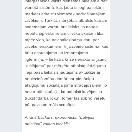
integrēt visos valsts dienestos pieejamie dati
vienotā sistēmā, kas ļautu sniegt patiešām
mērķētu atbalstu vismazāk nodrošinātajiem
cilvēkiem. Turklāt, mērķētais atbalsts katram
saņēmējam varētu būt lielāks, jo nauda
nebūtu jāpiešķir lielam cilvēku skaitam tikai
tāpēc vien, ka nav salīdzināmu datu par
cilvēku ienākumiem. Ir jāizveido sistēma, kas
būtu atjaunojama un izmantojama
ilgtermiņā, – lai katra krīze nenāktu ar jaunu
“atklājumu” par mērķēta atbalsta jēdzīgumu.
Tajā pašā laikā šis jautājums aktualizē arī
nepieciešamību domāt par pienācīgu
atalgojumu sociālajā jomā strādājošajiem, jo
nevar būt situācija, ka pabalsti kavējas, jo
trūkst “darba roku”, tomēr tas šobrīd varētu
būt pavisam reāls scenārijs.
Andris Bačkurs, ekonomists, “Latvijas
attīstībai” valdes loceklis