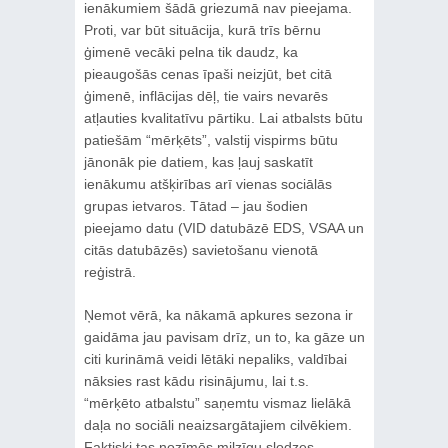
ienākumiem šādā griezumā nav pieejama.
Proti, var būt situācija, kurā trīs bērnu
ģimenē vecāki pelna tik daudz, ka
pieaugošās cenas īpaši neizjūt, bet citā
ģimenē, inflācijas dēļ, tie vairs nevarēs
atļauties kvalitatīvu pārtiku. Lai atbalsts būtu
patiešām “mērķēts”, valstij vispirms būtu
jānonāk pie datiem, kas ļauj saskatīt
ienākumu atšķirības arī vienas sociālās
grupas ietvaros. Tātad – jau šodien
pieejamo datu (VID datubāzē EDS, VSAA un
citās datubāzēs) savietošanu vienotā
reģistrā.
Ņemot vērā, ka nākamā apkures sezona ir
gaidāma jau pavisam drīz, un to, ka gāze un
citi kurināmā veidi lētāki nepaliks, valdībai
nāksies rast kādu risinājumu, lai t.s.
“mērķēto atbalstu” saņemtu vismaz lielākā
daļa no sociāli neaizsargātajiem cilvēkiem.
Faktiski tas nozīmēs milzīgu slodzes