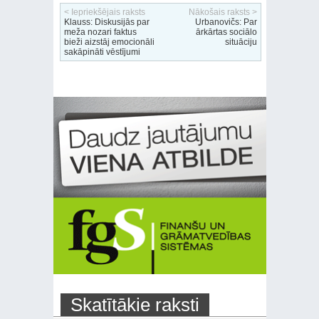
< Iepriekšējais raksts
Nākošais raksts >
Klauss: Diskusijās par
Urbanovičs: Par
meža nozari faktus
ārkārtas sociālo
bieži aizstāj emocionāli
situāciju
sakāpināti vēstījumi
Skatītākie raksti