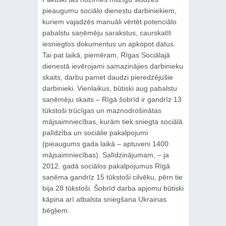
pieaugumu sociālo dienestu darbiniekiem,
kuriem vajadzēs manuāli vērtēt potenciālo
pabalstu saņēmēju sarakstus, caurskatīt
iesniegtos dokumentus un apkopot datus.
Tai pat laikā, piemēram, Rīgas Sociālajā
dienestā ievērojami samazinājies darbinieku
skaits, darbu pamet daudzi pieredzējušie
darbinieki. Vienlaikus, būtiski aug pabalstu
saņēmēju skaits – Rīgā šobrīd ir gandrīz 13
tūkstoši trūcīgas un maznodrošinātas
mājsaimniecības, kurām tiek sniegta sociālā
palīdzība un sociālie pakalpojumi
(pieaugums gada laikā – aptuveni 1400
mājsaimniecības). Salīdzinājumam, – ja
2012. gadā sociālos pakalpojumus Rīgā
saņēma gandrīz 15 tūkstoši cilvēku, pērn tie
bija 28 tūkstoši. Šobrīd darba apjomu būtiski
kāpina arī atbalsta sniegšana Ukrainas
bēgļiem.