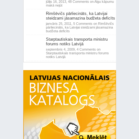
jūlijs 16, 2013,
48 Comments
on Algu kāpumu
makā nejūt
Rimšēvičs pārliecināts, ka Latvijai
steidzami jāsamazina budžeta deficīts
janvāris 25, 2011,
5 Comments
on Rimšēvičs
pārliecināts, ka Latvijai steidzami jāsamazina
budžeta deficīts
Starptautiskais transporta ministru
forums notiks Latvijā
septembris 4, 2009,
4 Comments
on
Starptautiskais transporta ministru forums
notiks Latvijā