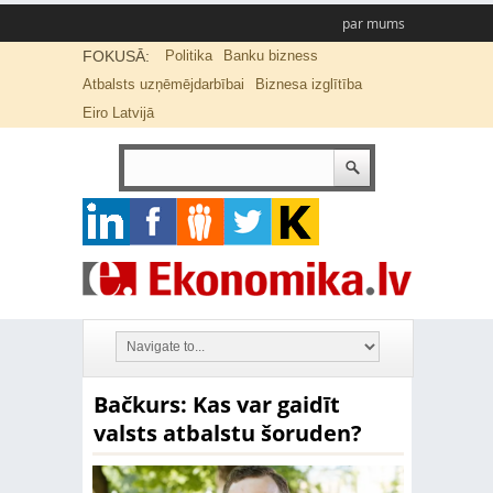
par mums
FOKUSĀ:
Politika
Banku bizness
Atbalsts uzņēmējdarbībai
Biznesa izglītība
Eiro Latvijā
Bačkurs: Kas var gaidīt
valsts atbalstu šoruden?