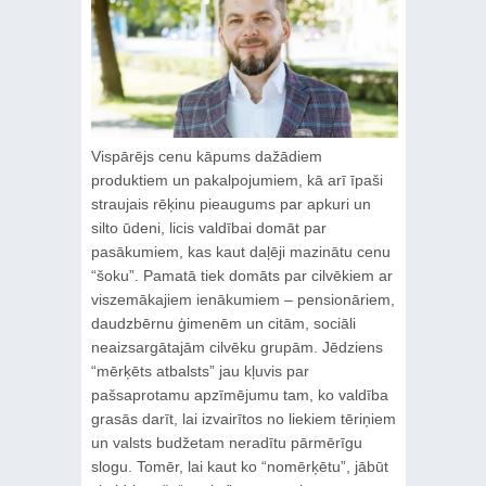
Vispārējs cenu kāpums dažādiem
produktiem un pakalpojumiem, kā arī īpaši
straujais rēķinu pieaugums par apkuri un
silto ūdeni, licis valdībai domāt par
pasākumiem, kas kaut daļēji mazinātu cenu
“šoku”. Pamatā tiek domāts par cilvēkiem ar
viszemākajiem ienākumiem – pensionāriem,
daudzbērnu ģimenēm un citām, sociāli
neaizsargātajām cilvēku grupām. Jēdziens
“mērķēts atbalsts” jau kļuvis par
pašsaprotamu apzīmējumu tam, ko valdība
grasās darīt, lai izvairītos no liekiem tēriņiem
un valsts budžetam neradītu pārmērīgu
slogu. Tomēr, lai kaut ko “nomērķētu”, jābūt