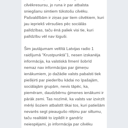
cilvēkresursu, jo runa ir par atbalsta
sniegšanu simtiem tūkstošu cilvēku.
Pašvaldībām ir ziņas par tiem cilvēkiem, kuri
jau iepriekš vērsušies pēc sociālās
palīdzības, taču ēnā paliek visi tie, kuri
palīdzību vēl nav lūguši.
Šim jautājumam veltītā Latvijas radio 1
raidījumā “Krustpunktā”1, nesen izskanēja
informācija, ka valstiskā līmenī šobrīd
nemaz nav informācijas par ģimeņu
ienākumiem, jo dažādie valsts pabalsti tiek
piešķirti par piederību kādai no īpašajām,
sociālajām grupām, nevis tāpēc, ka,
piemēram, daudzbērnu ģimenes ienākumi ir
pārāk zemi. Tas nozīmē, ka valsts var izvirzīt
mērķi šoziem atbalstīt tikai tos, kuri patiešām
nevarēs segt pieaugušo rēķinu par siltumu,
taču realitātē to izpildīt ir gandrīz
neiespējami, jo informācija par cilvēku