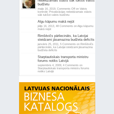
nebeidzamais stāsts sāk tukšot valsts
budžetu
maijs 16, 2019,
Comments Off
on Valsts
kontrole: Privatizācijas nebeidzamais stāsts
sāk tukšot valsts budžetu
Algu kāpumu makā nejūt
jūlijs 16, 2013,
48 Comments
on Algu kāpumu
makā nejūt
Rimšēvičs pārliecināts, ka Latvijai
steidzami jāsamazina budžeta deficīts
janvāris 25, 2011,
5 Comments
on Rimšēvičs
pārliecināts, ka Latvijai steidzami jāsamazina
budžeta deficīts
Starptautiskais transporta ministru
forums notiks Latvijā
septembris 4, 2009,
4 Comments
on
Starptautiskais transporta ministru forums
notiks Latvijā