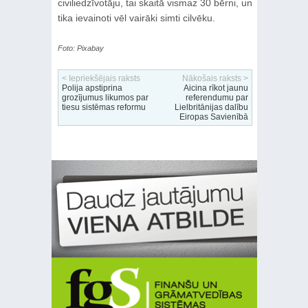
civiliedzīvotāju, tai skaitā vismaz 30 bērni, un
tika ievainoti vēl vairāki simti cilvēku.
Foto: Pixabay
< Iepriekšējais raksts
Nākošais raksts >
Polija apstiprina
Aicina rīkot jaunu
grozījumus likumos par
referendumu par
tiesu sistēmas reformu
Lielbritānijas dalību
Eiropas Savienībā