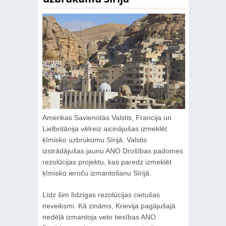
Amerikas Savienotās Valstis, Francija un
Lielbritānija vēlreiz aicinājušas izmeklēt
ķīmisko uzbrukumu Sīrijā. Valstis
izstrādājušas jaunu ANO Drošības padomes
rezolūcijas projektu, kas paredz izmeklēt
ķīmisko ieroču izmantošanu Sīrijā.
Līdz šim līdzīgas rezolūcijas cietušas
neveiksmi. Kā zināms, Krievija pagājušajā
nedēļā izmantoja veto tiesības ANO