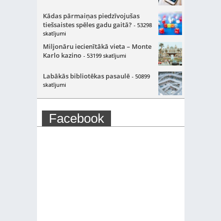
Kādas pārmaiņas piedzīvojušas
tiešsaistes spēles gadu gaitā?
- 53298
skatījumi
Miljonāru iecienītākā vieta – Monte
Karlo kazino
- 53199 skatījumi
Labākās bibliotēkas pasaulē
- 50899
skatījumi
Facebook