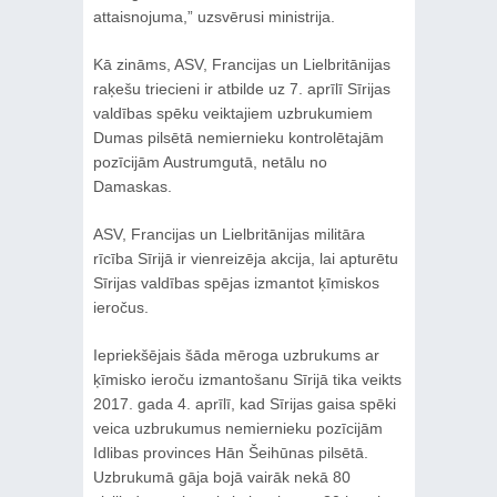
attaisnojuma,” uzsvērusi ministrija.
Kā zināms, ASV, Francijas un Lielbritānijas
raķešu triecieni ir atbilde uz 7. aprīlī Sīrijas
valdības spēku veiktajiem uzbrukumiem
Dumas pilsētā nemiernieku kontrolētajām
pozīcijām Austrumgutā, netālu no
Damaskas.
ASV, Francijas un Lielbritānijas militāra
rīcība Sīrijā ir vienreizēja akcija, lai apturētu
Sīrijas valdības spējas izmantot ķīmiskos
ieročus.
Iepriekšējais šāda mēroga uzbrukums ar
ķīmisko ieroču izmantošanu Sīrijā tika veikts
2017. gada 4. aprīlī, kad Sīrijas gaisa spēki
veica uzbrukumus nemiernieku pozīcijām
Idlibas provinces Hān Šeihūnas pilsētā.
Uzbrukumā gāja bojā vairāk nekā 80