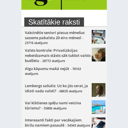
Skatītākie raksti
Vakcinētie seniori piecus mēnešus
saņems pabalstu 20 eiro mēnesī
-
23716 skatījumi
Valsts kontrole: Privatizācijas
nebeidzamais stāsts sāk tukšot valsts
budžetu
- 28772 skatījumi
Algu kāpumu makā nejūt
- 78163
skatījumi
Lembergs sašutis: Uz ko jūs cerat, ja
idioti vada valsti?
- 68635 skatījumi
Vai klātienes spēļu nami veicina
tūrismu?
- 55806 skatījumi
Interesanti fakti par vecākajiem
biržu namiem pasaulē
- 54343 skatījumi