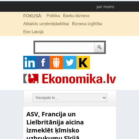
par mums
FOKUSĀ:
Politika
Banku bizness
Atbalsts uzņēmējdarbībai
Biznesa izglītība
Eiro Latvijā
ASV, Francija un
Lielbritānija aicina
izmeklēt ķīmisko
uzbrukumu Sīrijā