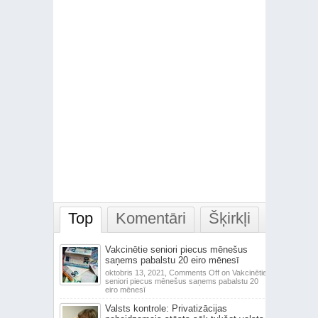
Top
Komentāri
Šķirkļi
Vakcinētie seniori piecus mēnešus
saņems pabalstu 20 eiro mēnesī
oktobris 13, 2021,
Comments Off
on Vakcinētie
seniori piecus mēnešus saņems pabalstu 20
eiro mēnesī
Valsts kontrole: Privatizācijas