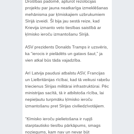
Drošības padomē, apturot rezolūcijas
projektu par jauna neatkarīga izmeklēšanas
mehānisma par ķīmiskajiem uzbrukumiem
Sīrijā izveidi. Šī bija jau sestā reize, kad
Krievija izmanto veto tiesības saistībā ar
ķīmisko ieroču izmantošanu Sīrijā.
ASV prezidents Donalds Tramps ir uzsvēris,
ka “ierocis ir pielādēts un gatavs šaut,” ja
vien atkal būs tāda vajadzība.
Arī Latvija paudusi atbalstu ASV, Francijas
un Lielbritānijas rīcībai, kad tā veikusi raķešu
triecienus Sīrijas militārai infrastruktūrai. Pēc
ministrijas sacītā, tā ir atbilstoša rīcība, lai
nepieļautu turpmāku ķīmisko ieroču
izmantošanu pret Sīrijas civiliedzīvotājiem.
“Ķīmisko ieroču pielietošana ir rupjš
starptautisko tiesību pārkāpums, smags
noziegums, kam nav un nevar būt