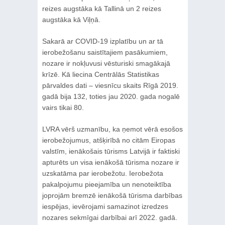
reizes augstāka kā Tallinā un 2 reizes
augstāka kā Viļņā.
Sakarā ar COVID-19 izplatību un ar tā
ierobežošanu saistītajiem pasākumiem,
nozare ir nokļuvusi vēsturiski smagākajā
krīzē. Kā liecina Centrālās Statistikas
pārvaldes dati – viesnīcu skaits Rīgā 2019.
gadā bija 132, toties jau 2020. gada nogalē
vairs tikai 80.
LVRA vērš uzmanību, ka ņemot vērā esošos
ierobežojumus, atšķirībā no citām Eiropas
valstīm, ienākošais tūrisms Latvijā ir faktiski
apturēts un visa ienākošā tūrisma nozare ir
uzskatāma par ierobežotu. Ierobežota
pakalpojumu pieejamība un nenoteiktība
joprojām bremzē ienākošā tūrisma darbības
iespējas, ievērojami samazinot izredzes
nozares sekmīgai darbībai arī 2022. gadā.