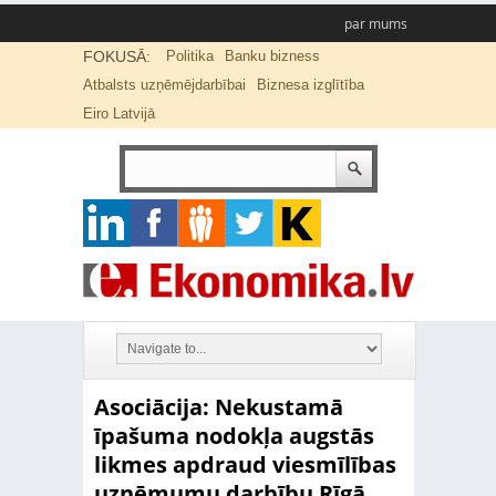
par mums
FOKUSĀ:
Politika
Banku bizness
Atbalsts uzņēmējdarbībai
Biznesa izglītība
Eiro Latvijā
Asociācija: Nekustamā
īpašuma nodokļa augstās
likmes apdraud viesmīlības
uzņēmumu darbību Rīgā