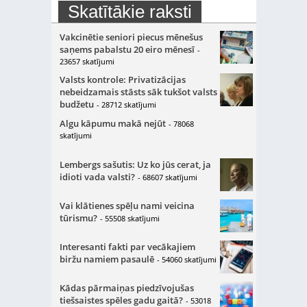
Skatītākie raksti
Vakcinētie seniori piecus mēnešus
saņems pabalstu 20 eiro mēnesī
-
23657 skatījumi
Valsts kontrole: Privatizācijas
nebeidzamais stāsts sāk tukšot valsts
budžetu
- 28712 skatījumi
Algu kāpumu makā nejūt
- 78068
skatījumi
Lembergs sašutis: Uz ko jūs cerat, ja
idioti vada valsti?
- 68607 skatījumi
Vai klātienes spēļu nami veicina
tūrismu?
- 55508 skatījumi
Interesanti fakti par vecākajiem
biržu namiem pasaulē
- 54060 skatījumi
Kādas pārmaiņas piedzīvojušas
tiešsaistes spēles gadu gaitā?
- 53018