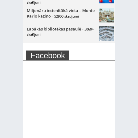
skatījumi
Miljonāru iecienītākā vieta – Monte
Karlo kazino
- 52900 skatījumi
Labākās bibliotēkas pasaulē
- 50604
skatījumi
Facebook