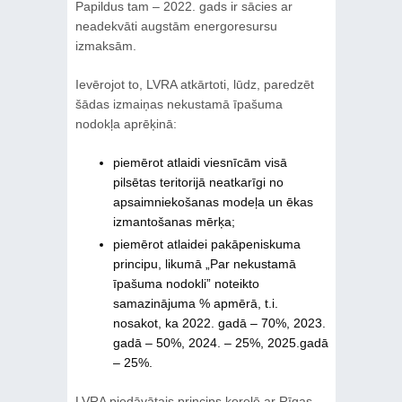
Papildus tam – 2022. gads ir sācies ar
neadekvāti augstām energoresursu
izmaksām.
Ievērojot to, LVRA atkārtoti, lūdz, paredzēt
šādas izmaiņas nekustamā īpašuma
nodokļa aprēķinā:
piemērot atlaidi viesnīcām visā
pilsētas teritorijā neatkarīgi no
apsaimniekošanas modeļa un ēkas
izmantošanas mērķa;
piemērot atlaidei pakāpeniskuma
principu, likumā „Par nekustamā
īpašuma nodokli” noteikto
samazinājuma % apmērā, t.i.
nosakot, ka 2022. gadā – 70%, 2023.
gadā – 50%, 2024. – 25%, 2025.gadā
– 25%.
LVRA piedāvātais princips korelē ar Rīgas