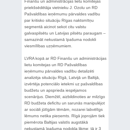
Finanšu un administrācijas lietu komitejas
priekšsēdētāja vietnieku J. Ozolu un RD
Pašvaldības ieņēmumu pārvaldes vadību
par kritisko situāciju Rīgas naktsmītņu
segmentā aicinot sekot citu valstu
galvaspilsētu un Latvijas pilsētu paraugam –
samazināt nekustamā īpašuma nodokli
viesmīlības uzņēmumiem.
LVRA kopā ar RD Finanšu un administrācijas
lietu komitejas un RD Pašvaldības
ieņēmumu pārvaldes vadību detalizēti
analizēja situāciju Rīgā, Latvijā un Baltijā,
izvērtēja potenciālo ietekmi uz pašvaldības
budžetu un apsprieda iespējamos
scenārijus. Diemžēl, aizbildinoties ar milzīgo
RD budžeta deficītu un sarunās manipulējot
ar sociāli jūtīgām tēmām, nozarei labvēlīgs
lēmums netika pieņemts. Rīgā joprojām tiek
piemērota Baltijas valstīs augstākā
nekustamā īpašuma nodokļa likme; tā ir 3