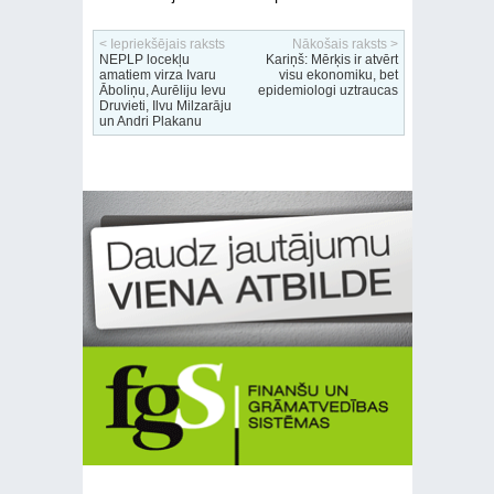
< Iepriekšējais raksts
Nākošais raksts >
NEPLP locekļu
Kariņš: Mērķis ir atvērt
amatiem virza Ivaru
visu ekonomiku, bet
Āboliņu, Aurēliju Ievu
epidemiologi uztraucas
Druvieti, Ilvu Milzarāju
un Andri Plakanu