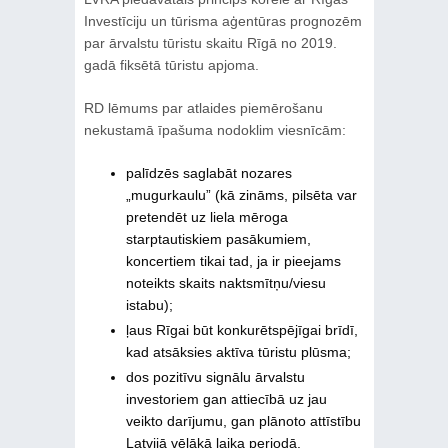
Investīciju un tūrisma aģentūras prognozēm
par ārvalstu tūristu skaitu Rīgā no 2019.
gadā fiksētā tūristu apjoma.
RD lēmums par atlaides piemērošanu
nekustamā īpašuma nodoklim viesnīcām:
palīdzēs saglabāt nozares
„mugurkaulu” (kā zināms, pilsēta var
pretendēt uz liela mēroga
starptautiskiem pasākumiem,
koncertiem tikai tad, ja ir pieejams
noteikts skaits naktsmītņu/viesu
istabu);
ļaus Rīgai būt konkurētspējīgai brīdī,
kad atsāksies aktīva tūristu plūsma;
dos pozitīvu signālu ārvalstu
investoriem gan attiecībā uz jau
veikto darījumu, gan plānoto attīstību
Latvijā vēlākā laika periodā.