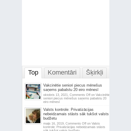
Top
Komentāri
Šķirkļi
Vakcinētie seniori piecus mēnešus
saņems pabalstu 20 eiro mēnesī
oktobris 13, 2021,
Comments Off
on Vakcinētie
seniori piecus mēnešus saņems pabalstu 20
eiro mēnesī
Valsts kontrole: Privatizācijas
nebeidzamais stāsts sāk tukšot valsts
budžetu
maijs 16, 2019,
Comments Off
on Valsts
kontrole: Privatizācijas nebeidzamais stāsts
sāk tukšot valsts budžetu