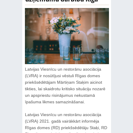
Latvijas Viesnīcu un restorānu asociācija
(LVRA) ir nosūtījusi vēstuli Rīgas domes
priekšsēdētājam Mārtiņam Staķim aicinot
tikties, lai skaidrotu kritisko situāciju nozarē
un apspriestu risinājumus nekustamā
īpašuma likmes samazināšanai.
Latvijas Viesnīcu un restorānu asociācija
(LVRA) 2021. gadā vairākkārt informēja
Rīgas domes (RD) priekšsēdētāju Staķi, RD