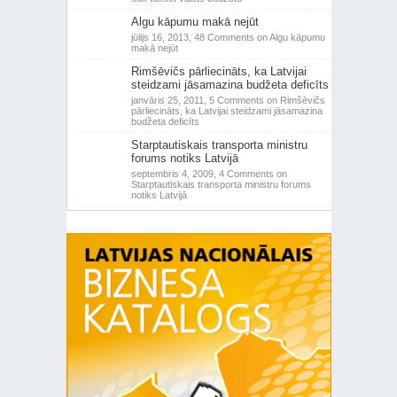
Algu kāpumu makā nejūt
jūlijs 16, 2013,
48 Comments
on Algu kāpumu
makā nejūt
Rimšēvičs pārliecināts, ka Latvijai
steidzami jāsamazina budžeta deficīts
janvāris 25, 2011,
5 Comments
on Rimšēvičs
pārliecināts, ka Latvijai steidzami jāsamazina
budžeta deficīts
Starptautiskais transporta ministru
forums notiks Latvijā
septembris 4, 2009,
4 Comments
on
Starptautiskais transporta ministru forums
notiks Latvijā