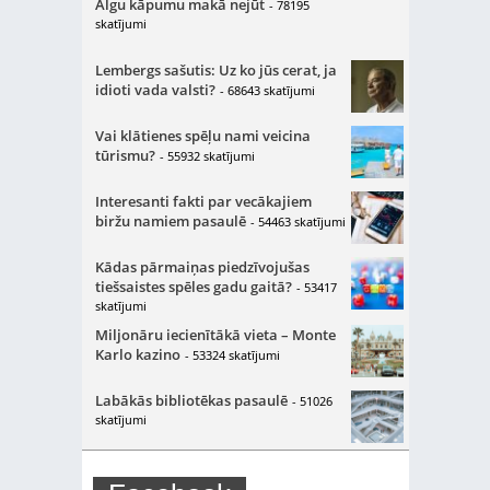
Algu kāpumu makā nejūt
- 78195
skatījumi
Lembergs sašutis: Uz ko jūs cerat, ja
idioti vada valsti?
- 68643 skatījumi
Vai klātienes spēļu nami veicina
tūrismu?
- 55932 skatījumi
Interesanti fakti par vecākajiem
biržu namiem pasaulē
- 54463 skatījumi
Kādas pārmaiņas piedzīvojušas
tiešsaistes spēles gadu gaitā?
- 53417
skatījumi
Miljonāru iecienītākā vieta – Monte
Karlo kazino
- 53324 skatījumi
Labākās bibliotēkas pasaulē
- 51026
skatījumi