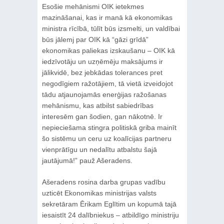
Esošie mehānismi OIK ietekmes
mazināšanai, kas ir manā kā ekonomikas
ministra rīcībā, tūlīt būs izsmelti, un valdībai
būs jālemj par OIK kā “gāzi grīdā”
ekonomikas paliekas izskaušanu – OIK kā
iedzīvotāju un uzņēmēju maksājums ir
jālikvidē, bez jebkādas tolerances pret
negodīgiem ražotājiem, tā vietā izveidojot
tādu atjaunojamās enerģijas ražošanas
mehānismu, kas atbilst sabiedrības
interesēm gan šodien, gan nākotnē. Ir
nepieciešama stingra politiskā griba mainīt
šo sistēmu un ceru uz koalīcijas partneru
vienprātīgu un nedalītu atbalstu šajā
jautājumā!” pauž Ašeradens.
Ašeradens rosina darba grupas vadību
uzticēt Ekonomikas ministrijas valsts
sekretāram Ērikam Eglītim un kopumā tajā
iesaistīt 24 dalībniekus – atbildīgo ministriju