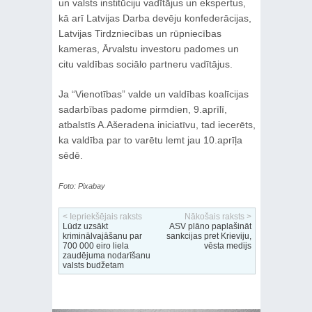
un valsts institūciju vadītājus un ekspertus,
kā arī Latvijas Darba devēju konfederācijas,
Latvijas Tirdzniecības un rūpniecības
kameras, Ārvalstu investoru padomes un
citu valdības sociālo partneru vadītājus.
Ja “Vienotības” valde un valdības koalīcijas
sadarbības padome pirmdien, 9.aprīlī,
atbalstīs A.Ašeradena iniciatīvu, tad iecerēts,
ka valdība par to varētu lemt jau 10.aprīļa
sēdē.
Foto: Pixabay
< Iepriekšējais raksts
Nākošais raksts >
Lūdz uzsākt
ASV plāno paplašināt
kriminālvajāšanu par
sankcijas pret Krieviju,
700 000 eiro liela
vēsta medijs
zaudējuma nodarīšanu
valsts budžetam