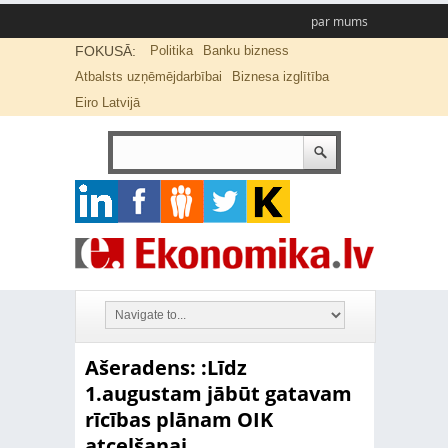
par mums
FOKUSĀ:
Politika
Banku bizness
Atbalsts uzņēmējdarbībai
Biznesa izglītība
Eiro Latvijā
Ašeradens: :Līdz
1.augustam jābūt gatavam
rīcības plānam OIK
atcelšanai