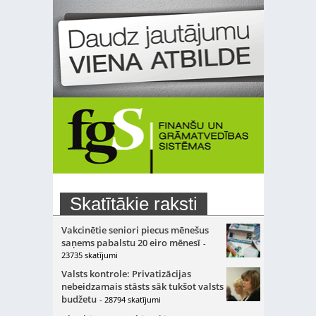
Skatītākie raksti
Vakcinētie seniori piecus mēnešus
saņems pabalstu 20 eiro mēnesī
-
23735 skatījumi
Valsts kontrole: Privatizācijas
nebeidzamais stāsts sāk tukšot valsts
budžetu
- 28794 skatījumi