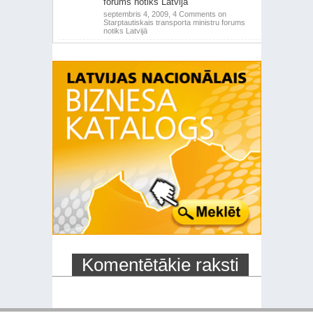
forums notiks Latvijā
septembris 4, 2009,
4 Comments
on
Starptautiskais transporta ministru forums
notiks Latvijā
Komentētākie raksti