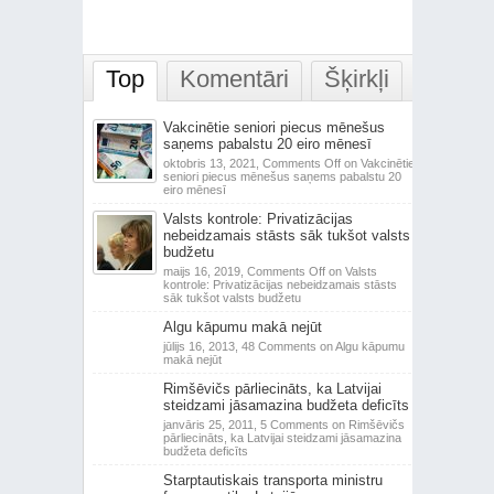
Top
Komentāri
Šķirkļi
Vakcinētie seniori piecus mēnešus
saņems pabalstu 20 eiro mēnesī
oktobris 13, 2021,
Comments Off
on Vakcinētie
seniori piecus mēnešus saņems pabalstu 20
eiro mēnesī
Valsts kontrole: Privatizācijas
nebeidzamais stāsts sāk tukšot valsts
budžetu
maijs 16, 2019,
Comments Off
on Valsts
kontrole: Privatizācijas nebeidzamais stāsts
sāk tukšot valsts budžetu
Algu kāpumu makā nejūt
jūlijs 16, 2013,
48 Comments
on Algu kāpumu
makā nejūt
Rimšēvičs pārliecināts, ka Latvijai
steidzami jāsamazina budžeta deficīts
janvāris 25, 2011,
5 Comments
on Rimšēvičs
pārliecināts, ka Latvijai steidzami jāsamazina
budžeta deficīts
Starptautiskais transporta ministru