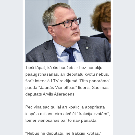
Tieši tāpat, kā šis budžets ir bez nodokļu
paaugstināšanas, arī deputātu kvotu nebūs,
šorīt intervijā LTV raidījumā “Rīta panorāma”
pauda “Jaunās Vienotības” līderis, Saeimas
deputāts Arvils Ašeradens.
Pēc viņa sacītā, lai arī koalīcijā apspriesta
iespēja miljonu eiro atvēlēt “frakciju kvotām”,
tomēr vienošanās par to nav panākta.
“Nebūs ne deputātu, ne frakciju kvotas,”