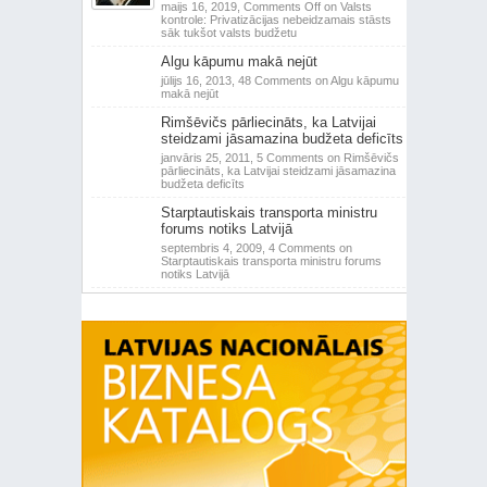
maijs 16, 2019,
Comments Off
on Valsts
kontrole: Privatizācijas nebeidzamais stāsts
sāk tukšot valsts budžetu
Algu kāpumu makā nejūt
jūlijs 16, 2013,
48 Comments
on Algu kāpumu
makā nejūt
Rimšēvičs pārliecināts, ka Latvijai
steidzami jāsamazina budžeta deficīts
janvāris 25, 2011,
5 Comments
on Rimšēvičs
pārliecināts, ka Latvijai steidzami jāsamazina
budžeta deficīts
Starptautiskais transporta ministru
forums notiks Latvijā
septembris 4, 2009,
4 Comments
on
Starptautiskais transporta ministru forums
notiks Latvijā