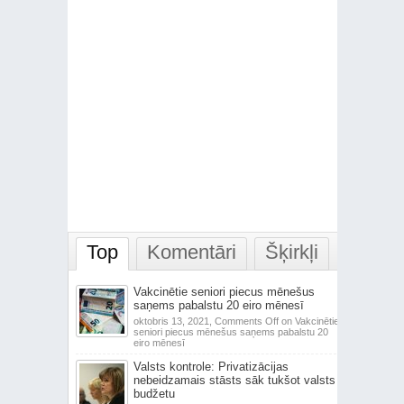
Top
Komentāri
Šķirkļi
Vakcinētie seniori piecus mēnešus
saņems pabalstu 20 eiro mēnesī
oktobris 13, 2021,
Comments Off
on Vakcinētie
seniori piecus mēnešus saņems pabalstu 20
eiro mēnesī
Valsts kontrole: Privatizācijas
nebeidzamais stāsts sāk tukšot valsts
budžetu