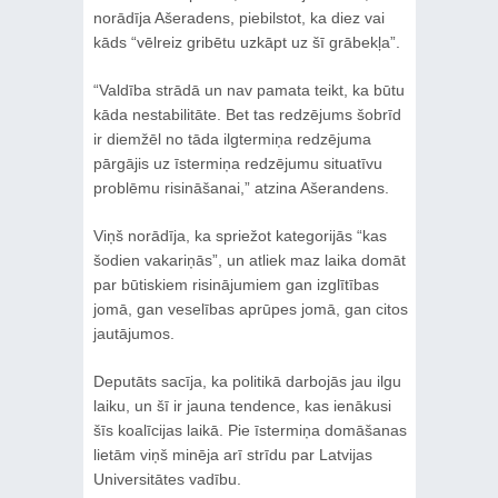
norādīja Ašeradens, piebilstot, ka diez vai
kāds “vēlreiz gribētu uzkāpt uz šī grābekļa”.
“Valdība strādā un nav pamata teikt, ka būtu
kāda nestabilitāte. Bet tas redzējums šobrīd
ir diemžēl no tāda ilgtermiņa redzējuma
pārgājis uz īstermiņa redzējumu situatīvu
problēmu risināšanai,” atzina Ašerandens.
Viņš norādīja, ka spriežot kategorijās “kas
šodien vakariņās”, un atliek maz laika domāt
par būtiskiem risinājumiem gan izglītības
jomā, gan veselības aprūpes jomā, gan citos
jautājumos.
Deputāts sacīja, ka politikā darbojās jau ilgu
laiku, un šī ir jauna tendence, kas ienākusi
šīs koalīcijas laikā. Pie īstermiņa domāšanas
lietām viņš minēja arī strīdu par Latvijas
Universitātes vadību.