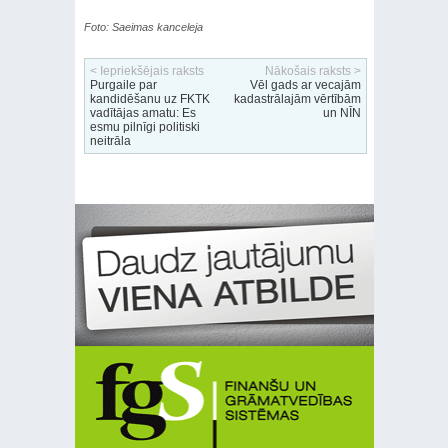
Foto: Saeimas kanceleja
< Iepriekšējais raksts
Nākošais raksts >
Purgaile par
Vēl gads ar vecajām
kandidēšanu uz FKTK
kadastrālajām vērtībām
vadītājas amatu: Es
un NĪN
esmu pilnīgi politiski
neitrāla