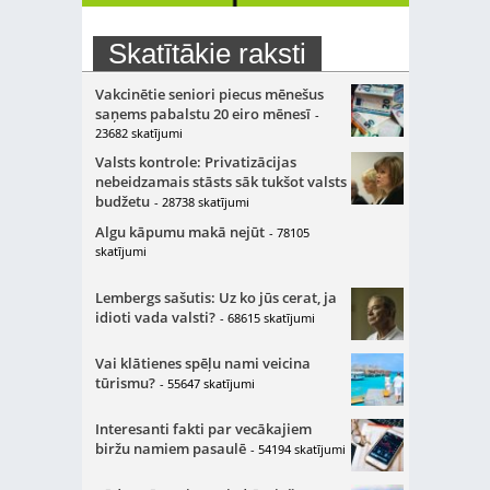
Skatītākie raksti
Vakcinētie seniori piecus mēnešus
saņems pabalstu 20 eiro mēnesī
-
23682 skatījumi
Valsts kontrole: Privatizācijas
nebeidzamais stāsts sāk tukšot valsts
budžetu
- 28738 skatījumi
Algu kāpumu makā nejūt
- 78105
skatījumi
Lembergs sašutis: Uz ko jūs cerat, ja
idioti vada valsti?
- 68615 skatījumi
Vai klātienes spēļu nami veicina
tūrismu?
- 55647 skatījumi
Interesanti fakti par vecākajiem
biržu namiem pasaulē
- 54194 skatījumi