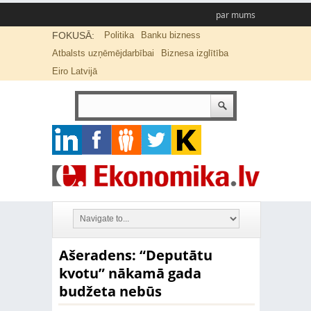
par mums
FOKUSĀ:
Politika
Banku bizness
Atbalsts uzņēmējdarbībai
Biznesa izglītība
Eiro Latvijā
Ašeradens: “Deputātu
kvotu” nākamā gada
budžeta nebūs