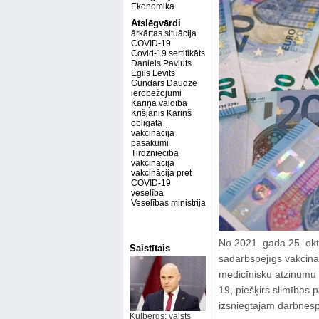
Ekonomika
Atslēgvārdi
ārkārtas situācija
COVID-19
Covid-19 sertifikāts
Daniels Pavļuts
Egils Levits
Gundars Daudze
ierobežojumi
Kariņa valdība
Krišjānis Kariņš
obligātā
vakcinācija
pasākumi
Tirdzniecība
vakcinācija
vakcinācija pret
COVID-19
veselība
Veselības ministrija
No 2021. gada 25. okt
Saistītais
sadarbspējīgs vakcināc
medicīnisku atzinumu 
19, piešķirs slimības
izsniegtajām darbnesp
Kulbergs: valsts