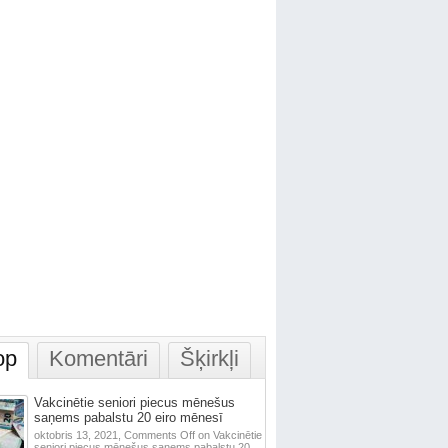
op
Komentāri
Šķirkļi
Vakcinētie seniori piecus mēnešus
saņems pabalstu 20 eiro mēnesī
oktobris 13, 2021,
Comments Off
on Vakcinētie
seniori piecus mēnešus saņems pabalstu 20