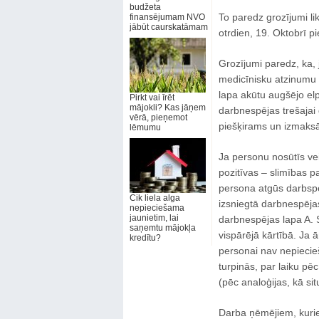
budžeta
To paredz grozījumi l
finansējumam NVO
jābūt caurskatāmam
otrdien, 19. Oktobrī p
Grozījumi paredz, ka, 
medicīnisku atzinumu p
lapa akūtu augšējo elp
Pirkt vai īrēt
mājokli? Kas jāņem
darbnespējas trešajai
vērā, pieņemot
piešķirams un izmaksā
lēmumu
Ja personu nosūtīs ve
pozitīvas – slimības p
persona atgūs darbspē
Cik liela alga
izsniegtā darbnespēja
nepieciešama
jaunietim, lai
darbnespējas lapa A. 
saņemtu mājokļa
vispārējā kārtībā. Ja ā
kredītu?
personai nav nepiecie
turpinās, par laiku p
(pēc analoģijas, kā sit
Darba ņēmējiem, kuriem