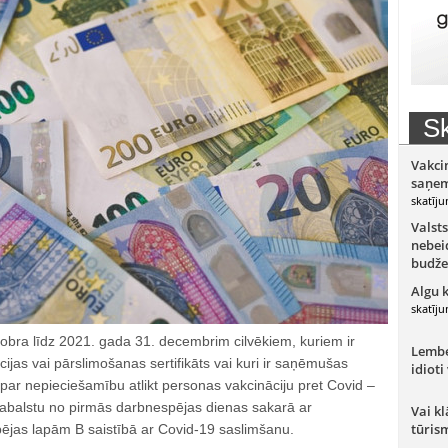
Sk
Vakci
saņem
skatīju
Valsts
nebeid
budže
Algu 
skatīju
obra līdz 2021. gada 31. decembrim cilvēkiem, kuriem ir
Lember
ijas vai pārslimošanas sertifikāts vai kuri ir saņēmušas
idioti
par nepieciešamību atlikt personas vakcināciju pret Covid –
 pabalstu no pirmās darbnespējas dienas sakarā ar
Vai kl
tūris
ējas lapām B saistībā ar Covid-19 saslimšanu.