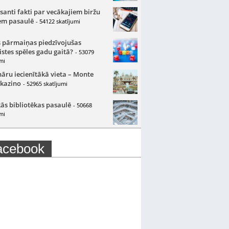
santi fakti par vecākajiem biržu
m pasaulē
- 54122 skatījumi
 pārmaiņas piedzīvojušas
istes spēles gadu gaitā?
- 53079
mi
nāru iecienītākā vieta – Monte
 kazino
- 52965 skatījumi
ās bibliotēkas pasaulē
- 50668
mi
acebook