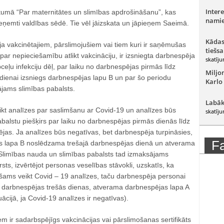
Intere
ikumā “Par maternitātes un slimības apdrošināšanu”, kas
namie
ieņemti valdības sēdē. Tie vēl jāizskata un jāpieņem Saeimā.
Kādas
ja vakcinētajiem, pārslimojušiem vai tiem kuri ir saņēmušas
tiešsa
ar nepieciešamību atlikt vakcināciju, ir izsniegta darbnespēja
skatīju
ceļu infekciju dēļ, par laiku no darbnespējas pirmās līdz
Miljo
 dienai izsniegs darbnespējas lapu B un par šo periodu
Karlo
jams slimības pabalsts.
Labāk
ikt analīzes par saslimšanu ar Covid-19 un analīzes būs
skatīju
abalstu piešķirs par laiku no darbnespējas pirmās dienās līdz
jas. Ja analīzes būs negatīvas, bet darbnespēja turpināsies,
F
s lapa B noslēdzama trešajā darbnespējas dienā un atverama
Slimības nauda un slimības pabalsts tad izmaksājams
rsts, izvērtējot personas veselības stāvokli, uzskatīs, ka
šams veikt Covid – 19 analīzes, taču darbnespēja personai
ēc darbnespējas trešās dienas, atverama darbnespējas lapa A
uācijā, ja Covid-19 analīzes ir negatīvas).
 ir sadarbspējīgs vakcinācijas vai pārslimošanas sertifikāts