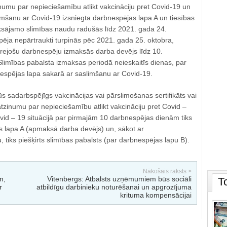
numu par nepieciešamību atlikt vakcināciju pret Covid-19 un
imšanu ar Covid-19 izsniegta darbnespējas lapa A un tiesības
sājamo slimības naudu radušās līdz 2021. gada 24.
pēja nepārtraukti turpinās pēc 2021. gada 25. oktobra,
rejošu darbnespēju izmaksās darba devējs līdz 10.
Slimības pabalsta izmaksas periodā neieskaitīs dienas, par
espējas lapa sakarā ar saslimšanu ar Covid-19.
 sadarbspējīgs vakcinācijas vai pārslimošanas sertifikāts vai
tzinumu par nepieciešamību atlikt vakcināciju pret Covid –
vid – 19 situācijā par pirmajām 10 darbnespējas dienām tiks
s lapa A (apmaksā darba devējs) un, sākot ar
 tiks piešķirts slimības pabalsts (par darbnespējas lapu B).
Nākošais raksts >
m,
Vitenbergs: Atbalsts uzņēmumiem būs sociāli
T
r
atbildīgu darbinieku noturēšanai un apgrozījuma
krituma kompensācijai