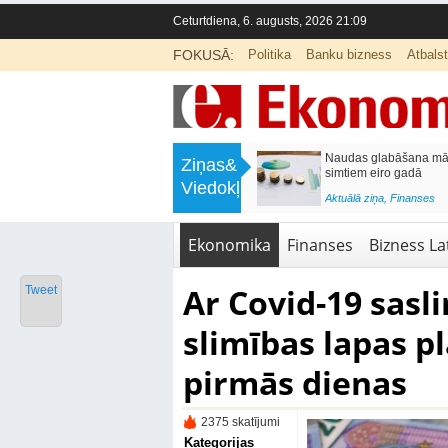
Ceturtdiena, 6. augusts, 2026 21:09
FOKUSĀ:
Politika
Banku bizness
Atbals
>
Septiņos mēnešos Vivi vilcienos
Naudas glabāšana māj
Ziņas&
pārvadāti 12 miljoni pasažieru; jūlijā
simtiem eiro gadā
Viedokļi
97,4 % reisu izpildīti laikā
<
Aktuālā ziņa
,
Finanses
Aktuālā ziņa
,
Bizness Latvijā
,
Tirdzniecība
Ekonomika
Finanses
Bizness Lat
Ar Covid-19 sas
Tweet
slimības lapas p
pirmās dienas
2375 skatījumi
Kategorijas