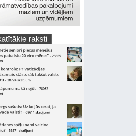
atītākie raksti
nētie seniori piecus mēnešus
s pabalstu 20 eiro mēnesī
- 23665
mi
 kontrole: Privatizācijas
zamais stāsts sāk tukšot valsts
tu
- 28724 skatījumi
kāpumu makā nejūt
- 78087
mi
gs sašutis: Uz ko jūs cerat, ja
 vada valsti?
- 68611 skatījumi
ātienes spēļu nami veicina
mu?
- 55571 skatījumi