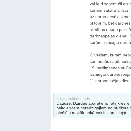
vai kuri saņēmuši atzi
kuriem sakarā ar sasl
uz darba devēja izmak
oktobrim, bet darbnes
slimības naudu par pā
darbnespējas dienai. 
kurām izsniegta darbn
Cilvēkiem, kurām nebūs
kuri nebūs saņēmuši a
19, saslimšanas ar Co
izsniegta darbnespēja
11.darbnespējas dienu,
< Iepriekšējais raksts
Daudze: Dzirdes aparātiem, ratiņkrēslie
palīgierīcēm neredzīgajiem no budžeta i
atvēlēts mazāk nekā Valsts kancelejai