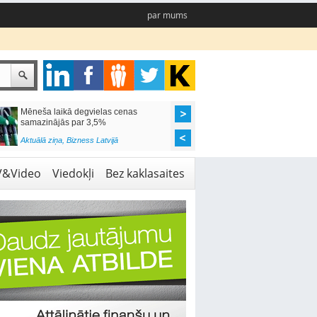
par mums
Mēneša laikā degvielas cenas
Rīgas pašvaldības sko
samazinājās par 3,5%
pieejamas 192 vietas 
Aktuālā ziņa
,
Bizness Latvijā
Aktuālā ziņa
,
Izglītība
V&Video
Viedokļi
Bez kaklasaites