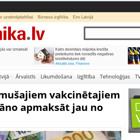
ts uzņēmējdarbībai
Biznesa izglītība
Eiro Latvijā
ās var izmaksāt
Katrs desmitais mājokļa kredīta
pieteikums tiek noraidīts negatīvas
kredītvēstures dēļ
Aktuālā ziņa
,
Finanses
vijā
Ārvalstīs
Likumdošana
Izglītība
Tehnoloģijas
T
limušajiem vakcinētajiem
lāno apmaksāt jau no