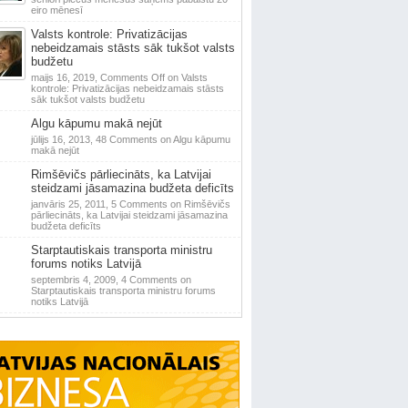
eiro mēnesī
Valsts kontrole: Privatizācijas
nebeidzamais stāsts sāk tukšot valsts
budžetu
maijs 16, 2019,
Comments Off
on Valsts
kontrole: Privatizācijas nebeidzamais stāsts
sāk tukšot valsts budžetu
Algu kāpumu makā nejūt
jūlijs 16, 2013,
48 Comments
on Algu kāpumu
makā nejūt
Rimšēvičs pārliecināts, ka Latvijai
steidzami jāsamazina budžeta deficīts
janvāris 25, 2011,
5 Comments
on Rimšēvičs
pārliecināts, ka Latvijai steidzami jāsamazina
budžeta deficīts
Starptautiskais transporta ministru
forums notiks Latvijā
septembris 4, 2009,
4 Comments
on
Starptautiskais transporta ministru forums
notiks Latvijā