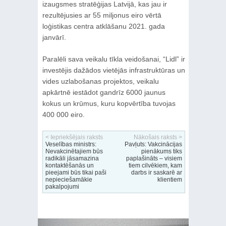
izaugsmes stratēģijas Latvijā, kas jau ir
rezultējusies ar 55 miljonus eiro vērtā
loģistikas centra atklāšanu 2021. gada
janvārī.
Paralēli sava veikalu tīkla veidošanai, “Lidl” ir
investējis dažādos vietējās infrastruktūras un
vides uzlabošanas projektos, veikalu
apkārtnē iestādot gandrīz 6000 jaunus
kokus un krūmus, kuru kopvērtība tuvojas
400 000 eiro.
< Iepriekšējais raksts
Nākošais raksts >
Veselības ministrs:
Pavļuts: Vakcinācijas
Nevakcinētajiem būs
pienākums tiks
radikāli jāsamazina
paplašināts – visiem
kontaktēšanās un
tiem cilvēkiem, kam
pieejami būs tikai paši
darbs ir saskarē ar
nepieciešamākie
klientiem
pakalpojumi