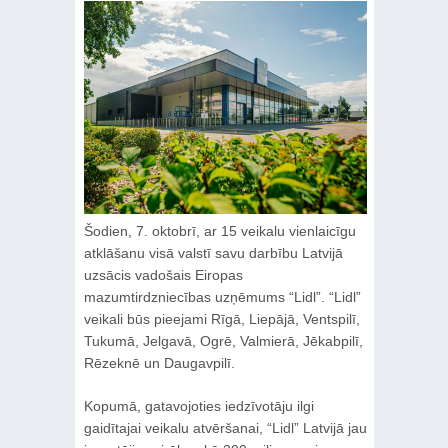
Šodien, 7. oktobrī, ar 15 veikalu vienlaicīgu
atklāšanu visā valstī savu darbību Latvijā
uzsācis vadošais Eiropas
mazumtirdzniecības uzņēmums “Lidl”. “Lidl”
veikali būs pieejami Rīgā, Liepājā, Ventspilī,
Tukumā, Jelgavā, Ogrē, Valmierā, Jēkabpilī,
Rēzeknē un Daugavpilī.
Kopumā, gatavojoties iedzīvotāju ilgi
gaidītajai veikalu atvēršanai, “Lidl” Latvijā jau