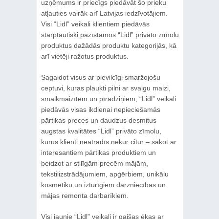
uzņēmums ir priecīgs piedāvāt šo prieku
atļauties vairāk arī Latvijas iedzīvotājiem.
Visi “Lidl” veikali klientiem piedāvās
starptautiski pazīstamos “Lidl” privāto zīmolu
produktus dažādās produktu kategorijās, kā
arī vietēji ražotus produktus.
Sagaidot visus ar pievilcīgi smaržojošu
ceptuvi, kuras plaukti pilni ar svaigu maizi,
smalkmaizītēm un pīrādziņiem, “Lidl” veikali
piedāvās visas ikdienai nepieciešamās
pārtikas preces un daudzus desmitus
augstas kvalitātes “Lidl” privāto zīmolu,
kurus klienti neatradīs nekur citur – sākot ar
interesantiem pārtikas produktiem un
beidzot ar stilīgām precēm mājām,
tekstilizstrādājumiem, apģērbiem, unikālu
kosmētiku un izturīgiem dārzniecības un
mājas remonta darbarīkiem.
Visi jaunie “Lidl” veikali ir gaišas ēkas ar