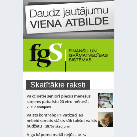
Skatītākie raksti
Vakcinētie seniori piecus mēnešus
saņems pabalstu 20 eiro mēnesī
-
23712 skatījumi
Valsts kontrole: Privatizācijas
nebeidzamais stāsts sāk tukšot valsts
budžetu
- 28768 skatījumi
Algu kāpumu makā nejūt
- 78157