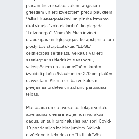
plašām tirdzniecības zālēm, augstiem
griestiem un ērti izvietotiem preču plauktiem.
Veikali ir energoefektīvi un pilnībā izmanto
tikai vietējo “zaļo elektrību”, ko piegādā
“Latvenergo”. Visas šīs ēkas ir videi
draudzīgas un ilgtspējīgas, ko apstiprina tām
piešķirtais starptautiskais “EDGE”
celtniecības sertifikāts. Veikalus var ērti
sasniegt ar sabiedrisko transportu,
velosipēdiem un automašīnām, kurām
izveidoti plaši stāvlaukumi ar 270 cm platām
stāvvietām. Klientu ērtībai veikalos ir
pieejamas tualetes un zīdaiņu pārtīšanas
telpas.
Plānošana un gatavošanās lielajai veikalu
atvēršanas dienai ir aizņēmusi vairākus
gadus, un tā ir turpinājusies par spīti Covid-
19 pandēmijas izaicinājumiem. Veikalu
atvēršana ir liela daļa no “Lidl” aktīvās