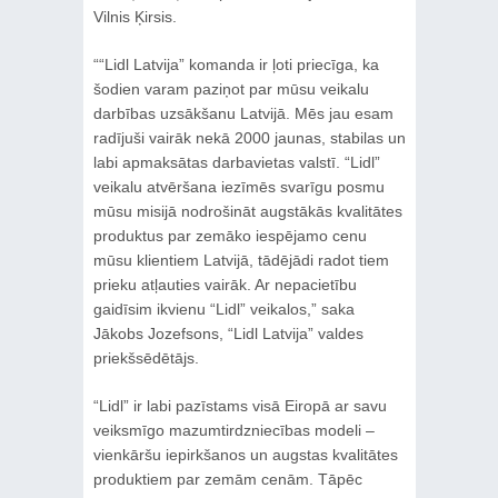
Vilnis Ķirsis.
““Lidl Latvija” komanda ir ļoti priecīga, ka
šodien varam paziņot par mūsu veikalu
darbības uzsākšanu Latvijā. Mēs jau esam
radījuši vairāk nekā 2000 jaunas, stabilas un
labi apmaksātas darbavietas valstī. “Lidl”
veikalu atvēršana iezīmēs svarīgu posmu
mūsu misijā nodrošināt augstākās kvalitātes
produktus par zemāko iespējamo cenu
mūsu klientiem Latvijā, tādējādi radot tiem
prieku atļauties vairāk. Ar nepacietību
gaidīsim ikvienu “Lidl” veikalos,” saka
Jākobs Jozefsons, “Lidl Latvija” valdes
priekšsēdētājs.
“Lidl” ir labi pazīstams visā Eiropā ar savu
veiksmīgo mazumtirdzniecības modeli –
vienkāršu iepirkšanos un augstas kvalitātes
produktiem par zemām cenām. Tāpēc