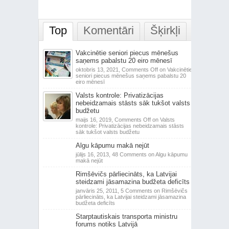
Top
Komentāri
Šķirkļi
Vakcinētie seniori piecus mēnešus
saņems pabalstu 20 eiro mēnesī
oktobris 13, 2021,
Comments Off
on Vakcinētie
seniori piecus mēnešus saņems pabalstu 20
eiro mēnesī
Valsts kontrole: Privatizācijas
nebeidzamais stāsts sāk tukšot valsts
budžetu
maijs 16, 2019,
Comments Off
on Valsts
kontrole: Privatizācijas nebeidzamais stāsts
sāk tukšot valsts budžetu
Algu kāpumu makā nejūt
jūlijs 16, 2013,
48 Comments
on Algu kāpumu
makā nejūt
Rimšēvičs pārliecināts, ka Latvijai
steidzami jāsamazina budžeta deficīts
janvāris 25, 2011,
5 Comments
on Rimšēvičs
pārliecināts, ka Latvijai steidzami jāsamazina
budžeta deficīts
Starptautiskais transporta ministru
forums notiks Latvijā