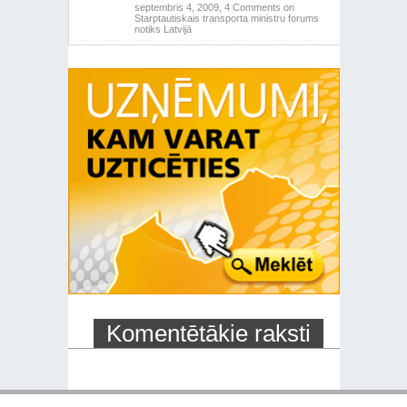
septembris 4, 2009,
4 Comments
on
Starptautiskais transporta ministru forums
notiks Latvijā
Komentētākie raksti