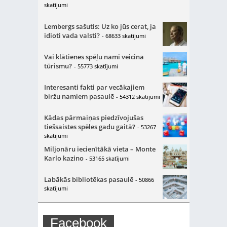
skatījumi
Lembergs sašutis: Uz ko jūs cerat, ja
idioti vada valsti?
- 68633 skatījumi
Vai klātienes spēļu nami veicina
tūrismu?
- 55773 skatījumi
Interesanti fakti par vecākajiem
biržu namiem pasaulē
- 54312 skatījumi
Kādas pārmaiņas piedzīvojušas
tiešsaistes spēles gadu gaitā?
- 53267
skatījumi
Miljonāru iecienītākā vieta – Monte
Karlo kazino
- 53165 skatījumi
Labākās bibliotēkas pasaulē
- 50866
skatījumi
Facebook