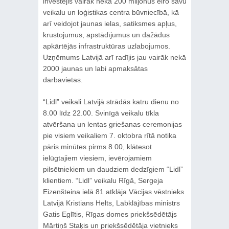
investējis vairāk nekā 200 miljonus eiro savu
veikalu un loģistikas centra būvniecībā, kā
arī veidojot jaunas ielas, satiksmes apļus,
krustojumus, apstādījumus un dažādus
apkārtējās infrastruktūras uzlabojumos.
Uzņēmums Latvijā arī radījis jau vairāk nekā
2000 jaunas un labi apmaksātas
darbavietas.
“Lidl” veikali Latvijā strādās katru dienu no
8.00 līdz 22.00. Svinīgā veikalu tīkla
atvēršana un lentas griešanas ceremonijas
pie visiem veikaliem 7. oktobra rītā notika
pāris minūtes pirms 8.00, klātesot
ielūgtajiem viesiem, ievērojamiem
pilsētniekiem un daudziem dedzīgiem “Lidl”
klientiem. “Lidl” veikalu Rīgā, Sergeja
Eizenšteina ielā 81 atklāja Vācijas vēstnieks
Latvijā Kristians Helts, Labklājības ministrs
Gatis Eglītis, Rīgas domes priekšsēdētājs
Mārtiņš Staķis un priekšsēdētāja vietnieks