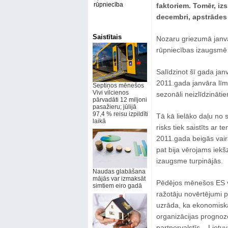
rūpniecība
faktoriem. Tomēr, izs
decembri, apstrādes 
Saistītais
Nozaru griezumā janvār
rūpniecības izaugsmē 
Salīdzinot šī gada jan
2011.gada janvāra līm
Septiņos mēnešos
Vivi vilcienos
sezonāli neizlīdzināti
pārvadāti 12 miljoni
pasažieru; jūlijā
97,4 % reisu izpildīti
Tā kā lielāko daļu no
laikā
risks tiek saistīts ar 
2011.gada beigās vair
pat bija vērojams iek
izaugsme turpinājās.
Naudas glabāšana
mājās var izmaksāt
Pēdējos mēnešos ES vē
simtiem eiro gadā
ražotāju novērtējumi p
uzrāda, ka ekonomiskā 
organizācijas progno
partnervalstīs – Lietuv