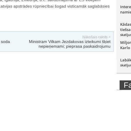
tvijas apstrādes rūpniecībai šogad visticamāk saglabāsies
Intere
namie
Kādas
tiešsa
skatīju
Nākošais raksts >
 soda
Ministram Vilkam Jezdakovas izteikumi šķiet
Miljo
nepieņemami; pieprasa paskaidrojumu
Karlo
Labāk
skatīju
F