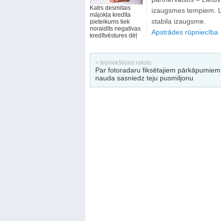
Katrs desmitais
izaugsmes tempiem. La
mājokļa kredīta
stabila izaugsme.
pieteikums tiek
noraidīts negatīvas
Apstrādes rūpniecība
kredītvēstures dēļ
< Iepriekšējais raksts
Par fotoradaru fiksētajiem pārkāpumiem
nauda sasniedz teju pusmiljonu