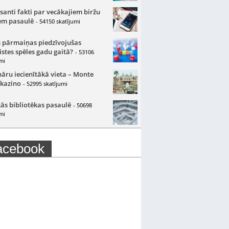
santi fakti par vecākajiem biržu
m pasaulē
- 54150 skatījumi
 pārmaiņas piedzīvojušas
istes spēles gadu gaitā?
- 53106
mi
nāru iecienītākā vieta – Monte
 kazino
- 52995 skatījumi
ās bibliotēkas pasaulē
- 50698
mi
acebook