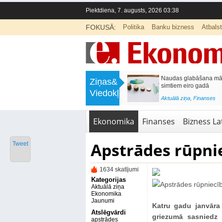
Piektdiena, 7. augusts, 2026 03:38
FOKUSĀ:
Politika
Banku bizness
Atbals
>
Septiņos mēnešos Vivi vilcienos
Naudas glabāšana māj
Ziņas&
pārvadāti 12 miljoni pasažieru; jūlijā
simtiem eiro gadā
Viedokļi
97,4 % reisu izpildīti laikā
<
Aktuālā ziņa
,
Finanses
Aktuālā ziņa
,
Bizness Latvijā
,
Tirdzniecība
Ekonomika
Finanses
Bizness Lat
Apstrādes rūpni
Tweet
1634 skatījumi
Kategorijas
Aktuālā ziņa
Ekonomika
Jaunumi
Katru gadu janvāra
Atslēgvārdi
griezumā sasniedz 
apstrādes