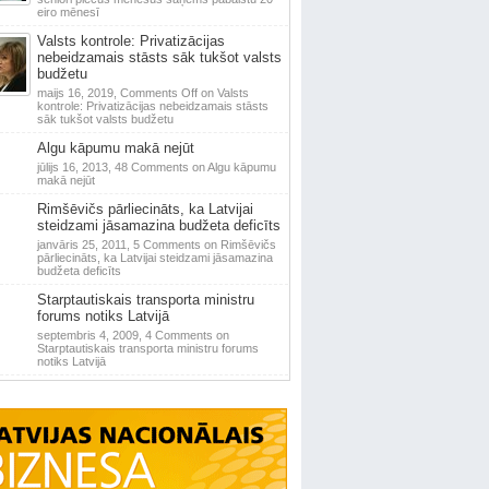
eiro mēnesī
Valsts kontrole: Privatizācijas
nebeidzamais stāsts sāk tukšot valsts
budžetu
maijs 16, 2019,
Comments Off
on Valsts
kontrole: Privatizācijas nebeidzamais stāsts
sāk tukšot valsts budžetu
Algu kāpumu makā nejūt
jūlijs 16, 2013,
48 Comments
on Algu kāpumu
makā nejūt
Rimšēvičs pārliecināts, ka Latvijai
steidzami jāsamazina budžeta deficīts
janvāris 25, 2011,
5 Comments
on Rimšēvičs
pārliecināts, ka Latvijai steidzami jāsamazina
budžeta deficīts
Starptautiskais transporta ministru
forums notiks Latvijā
septembris 4, 2009,
4 Comments
on
Starptautiskais transporta ministru forums
notiks Latvijā