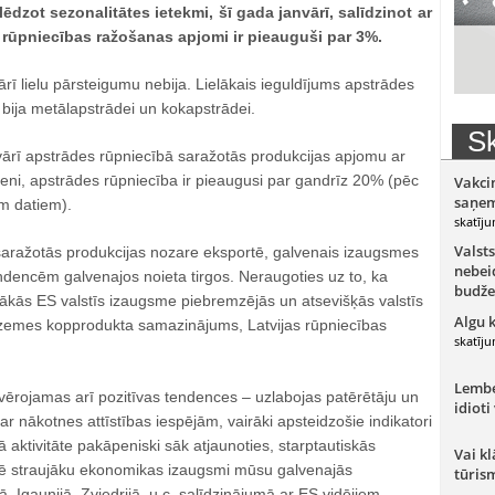
lēdzot sezonalitātes ietekmi, šī gada janvārī, salīdzinot ar
rūpniecības ražošanas apjomi ir pieauguši par 3%.
ī lielu pārsteigumu nebija. Lielākais ieguldījums apstrādes
bija metālapstrādei un kokapstrādei.
Sk
vārī apstrādes rūpniecībā saražotās produkcijas apjomu ar
eni, apstrādes rūpniecība ir pieaugusi par gandrīz 20% (pēc
Vakci
saņem
em datiem).
skatīju
Valsts
 saražotās produkcijas nozare eksportē, galvenais izaugsmes
nebeid
tendencēm galvenajos noieta tirgos. Neraugoties uz to, ka
budže
ākās ES valstīs izaugsme piebremzējās un atsevišķās valstīs
Algu 
šzemes kopprodukta samazinājums, Latvijas rūpniecības
skatīju
Lember
rojamas arī pozitīvas tendences – uzlabojas patērētāju un
idioti
ar nākotnes attīstības iespējām, vairāki apsteidzošie indikatori
aktivitāte pakāpeniski sāk atjaunoties, starptautiskās
Vai kl
zē straujāku ekonomikas izaugsmi mūsu galvenajās
tūris
ā, Igaunijā, Zviedrijā, u.c. salīdzinājumā ar ES vidējiem