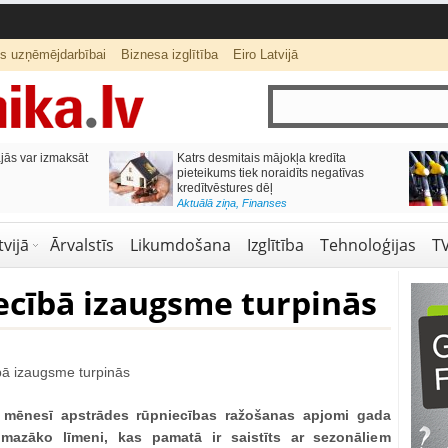
ts uzņēmējdarbībai
Biznesa izglītība
Eiro Latvijā
ās var izmaksāt
Katrs desmitais mājokļa kredīta
pieteikums tiek noraidīts negatīvas
kredītvēstures dēļ
Aktuālā ziņa
,
Finanses
vijā
Ārvalstīs
Likumdošana
Izglītība
Tehnoloģijas
T
ecībā izaugsme turpinās
 mēnesī apstrādes rūpniecības ražošanas apjomi gada
mazāko līmeni, kas pamatā ir saistīts ar sezonāliem