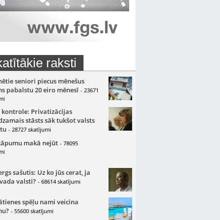
atītākie raksti
nētie seniori piecus mēnešus
s pabalstu 20 eiro mēnesī
- 23671
mi
 kontrole: Privatizācijas
zamais stāsts sāk tukšot valsts
tu
- 28727 skatījumi
kāpumu makā nejūt
- 78095
mi
gs sašutis: Uz ko jūs cerat, ja
 vada valsti?
- 68614 skatījumi
ātienes spēļu nami veicina
mu?
- 55600 skatījumi