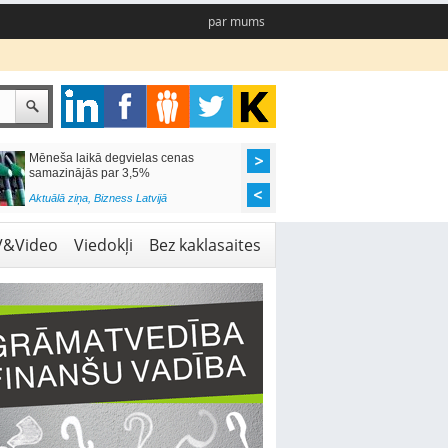
par mums
Mēneša laikā degvielas cenas
Rīgas pašvaldības sko
samazinājās par 3,5%
pieejamas 192 vietas 
Aktuālā ziņa
,
Bizness Latvijā
Aktuālā ziņa
,
Izglītība
V&Video
Viedokļi
Bez kaklasaites