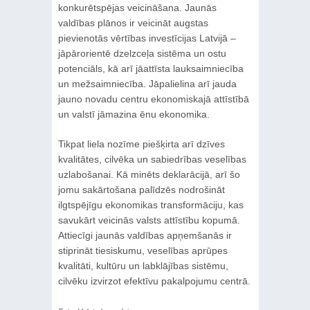
konkurētspējas veicināšana. Jaunās
valdības plānos ir veicināt augstas
pievienotās vērtības investīcijas Latvijā –
jāpārorientē dzelzceļa sistēma un ostu
potenciāls, kā arī jāattīsta lauksaimniecība
un mežsaimniecība. Jāpalielina arī jauda
jauno novadu centru ekonomiskajā attīstībā
un valstī jāmazina ēnu ekonomika.
Tikpat liela nozīme piešķirta arī dzīves
kvalitātes, cilvēka un sabiedrības veselības
uzlabošanai. Kā minēts deklarācijā, arī šo
jomu sakārtošana palīdzēs nodrošināt
ilgtspējīgu ekonomikas transformāciju, kas
savukārt veicinās valsts attīstību kopumā.
Attiecīgi jaunās valdības apņemšanās ir
stiprināt tiesiskumu, veselības aprūpes
kvalitāti, kultūru un labklājības sistēmu,
cilvēku izvirzot efektīvu pakalpojumu centrā.