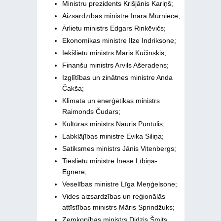
Ministru prezidents Krišjānis Kariņš;
Aizsardzības ministre Ināra Mūrniece;
Ārlietu ministrs Edgars Rinkēvičs;
Ekonomikas ministre Ilze Indriksone;
Iekšlietu ministrs Māris Kučinskis;
Finanšu ministrs Arvils Ašeradens;
Izglītības un zinātnes ministre Anda
Čakša;
Klimata un enerģētikas ministrs
Raimonds Čudars;
Kultūras ministrs Nauris Puntulis;
Labklājības ministre Evika Siliņa;
Satiksmes ministrs Jānis Vitenbergs;
Tieslietu ministre Inese Lībiņa-
Egnere;
Veselības ministre Līga Meņģelsone;
Vides aizsardzības un reģionālās
attīstības ministrs Māris Sprindžuks;
Zemkopības ministrs Didzis Šmits.