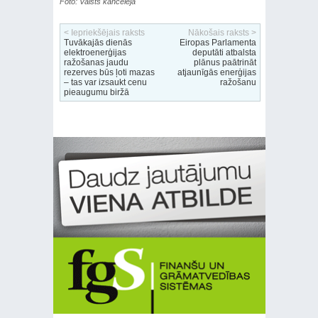
Foto: Valsts kanceleja
< Iepriekšējais raksts
Nākošais raksts >
Tuvākajās dienās
Eiropas Parlamenta
elektroenerģijas
deputāti atbalsta
ražošanas jaudu
plānus paātrināt
rezerves būs ļoti mazas
atjaunīgās enerģijas
– tas var izsaukt cenu
ražošanu
pieaugumu biržā