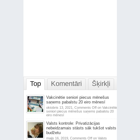
Top
Komentāri
Šķirkļi
Vakcinētie seniori piecus mēnešus
saņems pabalstu 20 eiro mēnesī
oktobris 13, 2021,
Comments Off
on Vakcinētie
seniori piecus mēnešus saņems pabalstu 20
eiro mēnesī
Valsts kontrole: Privatizācijas
nebeidzamais stāsts sāk tukšot valsts
budžetu
maijs 16, 2019,
Comments Off
on Valsts