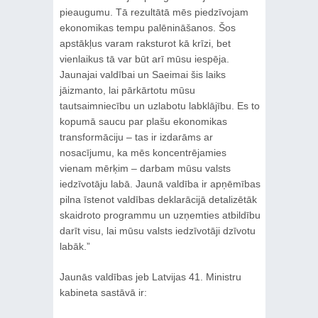
pieaugumu. Tā rezultātā mēs piedzīvojam
ekonomikas tempu palēnināšanos. Šos
apstākļus varam raksturot kā krīzi, bet
vienlaikus tā var būt arī mūsu iespēja.
Jaunajai valdībai un Saeimai šis laiks
jāizmanto, lai pārkārtotu mūsu
tautsaimniecību un uzlabotu labklājību. Es to
kopumā saucu par plašu ekonomikas
transformāciju – tas ir izdarāms ar
nosacījumu, ka mēs koncentrējamies
vienam mērķim – darbam mūsu valsts
iedzīvotāju labā. Jaunā valdība ir apņēmības
pilna īstenot valdības deklarācijā detalizētāk
skaidroto programmu un uzņemties atbildību
darīt visu, lai mūsu valsts iedzīvotāji dzīvotu
labāk.”
Jaunās valdības jeb Latvijas 41. Ministru
kabineta sastāvā ir: