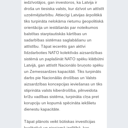
iedzīvotājos, gan investoros, ka Latvija ir
droša un tiesiska valsts, kur dzīvot un attīstīt
uzņēmējdarbību. Attiecīgi Latvijas ārpolitikā
tiks turpināta nelokāma rietumu ģeopolitiskā
orientācija un iestāšanās par noteikumos
balstītas starptautiskās kārtības un
sadarbības sistēmas saglabāšanu un
attīstību. Tāpat iecerēts gan aktīvi
līdzdarboties NATO kolektīvās aizsardzības
sistēmā un paplašināt NATO spēku klātbūtni
Latvijā, gan attīstīt Nacionālo bruņoto spēku
un Zemessardzes kapacitāti. Tiks turpināts
darbs pie Nacionālās drošības un Valsts
aizsardzības koncepcijas ieviešanas un tiks
stiprināta valsts kiberdrošība, pilnveidota
krīžu vadības sistēma, turpināta cīņa pret
korupciju un kopumā spēcināta iekšlietu
dienestu kapacitāte.
Tāpat plānots veikt būtiskas investīcijas
kvalitatīvā un pieejamā izglītībā, kas