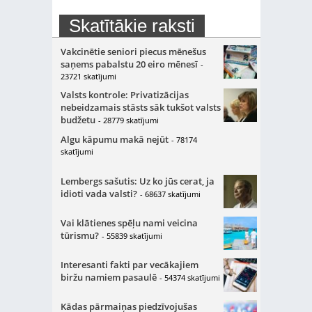
Skatītākie raksti
Vakcinētie seniori piecus mēnešus
saņems pabalstu 20 eiro mēnesī
-
23721 skatījumi
Valsts kontrole: Privatizācijas
nebeidzamais stāsts sāk tukšot valsts
budžetu
- 28779 skatījumi
Algu kāpumu makā nejūt
- 78174
skatījumi
Lembergs sašutis: Uz ko jūs cerat, ja
idioti vada valsti?
- 68637 skatījumi
Vai klātienes spēļu nami veicina
tūrismu?
- 55839 skatījumi
Interesanti fakti par vecākajiem
biržu namiem pasaulē
- 54374 skatījumi
Kādas pārmaiņas piedzīvojušas