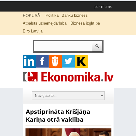
par mums
FOKUSĀ:
Politika
Banku bizness
Atbalsts uzņēmējdarbībai
Biznesa izglītība
Eiro Latvijā
Apstiprināta Krišjāņa
Kariņa otrā valdība