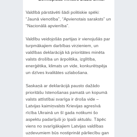
Valdībā pārstāvēti šādi politiskie spēki:
“Jaunā vienotība”, “Apvienotais saraksts” un
“Nacionālā apvienība”.
Valdību veidojošās partijas ir vienojušās par
turpmākajiem darbības virzieniem, un
valdības deklarācijā kā prioritātes minēta
valsts drošība un ārpolitika, izglītība,
enerģētika, klimats un vide, konkurētspēja
un dzīves kvalitātes uzlabošana.
Saskaņā ar deklarācijā pausto dažādo
prioritāšu īstenošanas pamatā un kopumā
valsts attīstībai svarīga ir droša vide –
Latvijas kaimiņvalsts Krievijas agresīvā
rīcība Ukrainā un šī gada notikumi šo
aspektu padarījuši jo īpaši aktuālu. Tāpēc
viens no svarīgākajiem Latvijas valdības
uzdevumiem būs nostiprināt pārliecību gan