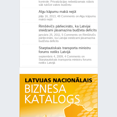
kontrole: Privatizācijas nebeidzamais stāsts
sāk tukšot valsts budžetu
Algu kāpumu makā nejūt
jūlijs 16, 2013,
48 Comments
on Algu kāpumu
makā nejūt
Rimšēvičs pārliecināts, ka Latvijai
steidzami jāsamazina budžeta deficīts
janvāris 25, 2011,
5 Comments
on Rimšēvičs
pārliecināts, ka Latvijai steidzami jāsamazina
budžeta deficīts
Starptautiskais transporta ministru
forums notiks Latvijā
septembris 4, 2009,
4 Comments
on
Starptautiskais transporta ministru forums
notiks Latvijā