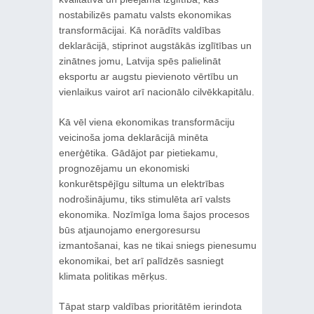
nostabilizēs pamatu valsts ekonomikas
transformācijai. Kā norādīts valdības
deklarācijā, stiprinot augstākās izglītības un
zinātnes jomu, Latvija spēs palielināt
eksportu ar augstu pievienoto vērtību un
vienlaikus vairot arī nacionālo cilvēkkapitālu.
Kā vēl viena ekonomikas transformāciju
veicinoša joma deklarācijā minēta
enerģētika. Gādājot par pietiekamu,
prognozējamu un ekonomiski
konkurētspējīgu siltuma un elektrības
nodrošinājumu, tiks stimulēta arī valsts
ekonomika. Nozīmīga loma šajos procesos
būs atjaunojamo energoresursu
izmantošanai, kas ne tikai sniegs pienesumu
ekonomikai, bet arī palīdzēs sasniegt
klimata politikas mērķus.
Tāpat starp valdības prioritātēm ierindota