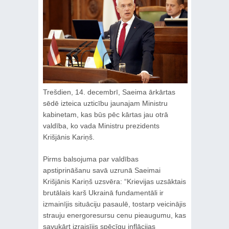
Trešdien, 14. decembrī, Saeima ārkārtas
sēdē izteica uzticību jaunajam Ministru
kabinetam, kas būs pēc kārtas jau otrā
valdība, ko vada Ministru prezidents
Krišjānis Kariņš.
Pirms balsojuma par valdības
apstiprināšanu savā uzrunā Saeimai
Krišjānis Kariņš uzsvēra: “Krievijas uzsāktais
brutālais karš Ukrainā fundamentāli ir
izmainījis situāciju pasaulē, tostarp veicinājis
strauju energoresursu cenu pieaugumu, kas
savukārt izraisījis spēcīgu inflācijas