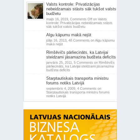
Valsts kontrole: Privatizācijas
nebeidzamais stāsts sāk tukšot valsts
budžetu
maijs 16, 2019,
Comments Off
on Valsts
kontrole: Privatizācijas nebeidzamais stāsts
sāk tukšot valsts budžetu
Algu kāpumu makā nejūt
jūlijs 16, 2013,
48 Comments
on Algu kāpumu
makā nejūt
Rimšēvičs pārliecināts, ka Latvijai
steidzami jāsamazina budžeta deficīts
janvāris 25, 2011,
5 Comments
on Rimšēvičs
pārliecināts, ka Latvijai steidzami jāsamazina
budžeta deficīts
Starptautiskais transporta ministru
forums notiks Latvijā
septembris 4, 2009,
4 Comments
on
Starptautiskais transporta ministru forums
notiks Latvijā