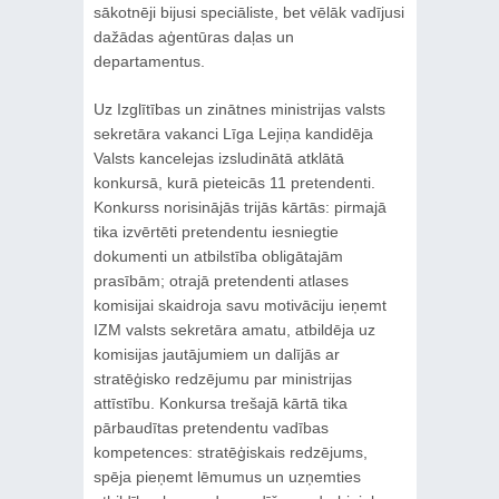
sākotnēji bijusi speciāliste, bet vēlāk vadījusi
dažādas aģentūras daļas un
departamentus.
Uz Izglītības un zinātnes ministrijas valsts
sekretāra vakanci Līga Lejiņa kandidēja
Valsts kancelejas izsludinātā atklātā
konkursā, kurā pieteicās 11 pretendenti.
Konkurss norisinājās trijās kārtās: pirmajā
tika izvērtēti pretendentu iesniegtie
dokumenti un atbilstība obligātajām
prasībām; otrajā pretendenti atlases
komisijai skaidroja savu motivāciju ieņemt
IZM valsts sekretāra amatu, atbildēja uz
komisijas jautājumiem un dalījās ar
stratēģisko redzējumu par ministrijas
attīstību. Konkursa trešajā kārtā tika
pārbaudītas pretendentu vadības
kompetences: stratēģiskais redzējums,
spēja pieņemt lēmumus un uzņemties