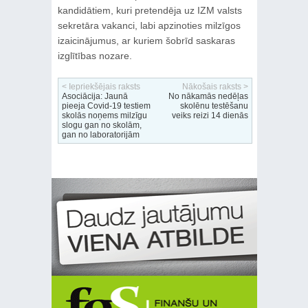
kandidātiem, kuri pretendēja uz IZM valsts
sekretāra vakanci, labi apzinoties milzīgos
izaicinājumus, ar kuriem šobrīd saskaras
izglītības nozare.
< Iepriekšējais raksts
Nākošais raksts >
Asociācija: Jaunā
No nākamās nedēļas
pieeja Covid-19 testiem
skolēnu testēšanu
skolās noņems milzīgu
veiks reizi 14 dienās
slogu gan no skolām,
gan no laboratorijām