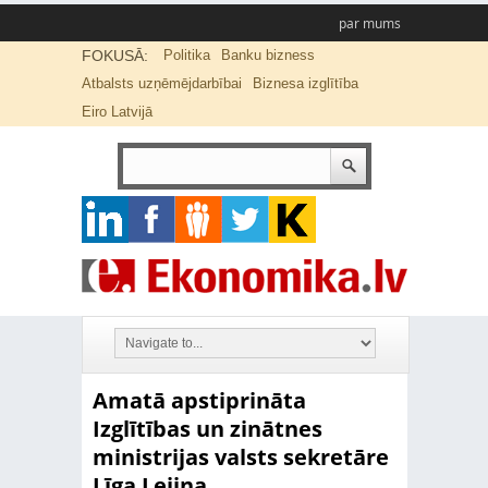
par mums
FOKUSĀ:
Politika
Banku bizness
Atbalsts uzņēmējdarbībai
Biznesa izglītība
Eiro Latvijā
Amatā apstiprināta
Izglītības un zinātnes
ministrijas valsts sekretāre
Līga Lejiņa