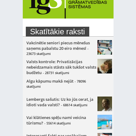
Skatītākie raksti
Vakcinētie seniori piecus mēnešus
saņems pabalstu 20 eiro mēnesī
-
23673 skatījumi
Valsts kontrole: Privatizācijas
nebeidzamais stāsts sāk tukšot valsts
budžetu
- 28731 skatījumi
Algu kāpumu makā nejūt
- 78096
skatījumi
Lembergs sašutis: Uz ko jūs cerat, ja
idioti vada valsti?
- 68614 skatījumi
Vai klātienes spēļu nami veicina
tūrismu?
- 55614 skatījumi
Interesanti fakti par vecākajiem