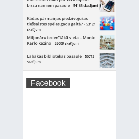
biržu namiem pasaulē
- 54166 skatījumi
Kādas pārmaiņas piedzīvojušas
tiešsaistes spēles gadu gaitā?
- 53121
skatījumi
Miljonāru iecienītākā vieta – Monte
Karlo kazino
- 53009 skatījumi
Labākās bibliotēkas pasaulē
- 50713
skatījumi
Facebook