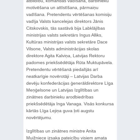
atbildību, komandas vadīšana, darbinieku
motivēšana un attīstīšana, pārmaiņu
vadīšana. Pretendentu vērtēšanas komisiju
vadīja Valsts kancelejas direktors Jānis
Citskovskis, tās sastāvā bija Labklājības
ministrijas valsts sekretārs Ingus Alliks,
Kultūras ministrijas valsts sekretāre Dace
Vilsone, Valsts administrācijas skolas
direktore Agita Kalviņa, Latvijas Rektoru
padomes priekšsēdētāja Rūta Muktupāvela.
Pretendentu vērtēšanā piedalījās arī
neatkarīgie novērotāji – Latvijas Darba
devēju konfederācijas ģenerāldirektore Līga
Meņģelsone un Latvijas Izglītības un
zinātnes darbinieku arodbiedrības
priekšsēdētāja Inga Vanaga. Visās konkursa
kārtās Līga Lejiņa guva ļoti augstu
novērtējumu.
Izglītības un zinātnes ministre Anita
Muižniece izsaka pateicību visiem amata