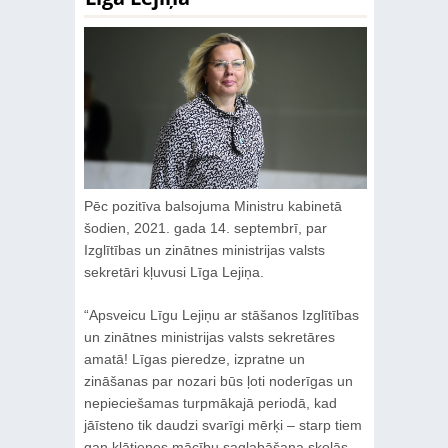
Pēc pozitīva balsojuma Ministru kabinetā
šodien, 2021. gada 14. septembrī, par
Izglītības un zinātnes ministrijas valsts
sekretāri kļuvusi Līga Lejiņa.
“Apsveicu Līgu Lejiņu ar stāšanos Izglītības
un zinātnes ministrijas valsts sekretāres
amatā! Līgas pieredze, izpratne un
zināšanas par nozari būs ļoti noderīgas un
nepieciešamas turpmākajā periodā, kad
jāīsteno tik daudzi svarīgi mērķi – starp tiem
gan klātienes mācību saglabāšana skolās,