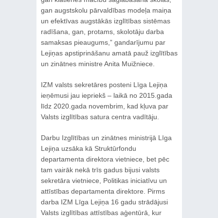
gan augstskolu pārvaldības modeļa maiņa
un efektīvas augstākās izglītības sistēmas
radīšana, gan, protams, skolotāju darba
samaksas pieaugums,” gandarījumu par
Lejiņas apstiprināšanu amatā pauž izglītības
un zinātnes ministre Anita Muižniece.
IZM valsts sekretāres posteni Līga Lejiņa
ieņēmusi jau iepriekš – laikā no 2015.gada
līdz 2020.gada novembrim, kad kļuva par
Valsts izglītības satura centra vadītāju.
Darbu Izglītības un zinātnes ministrijā Līga
Lejiņa uzsāka kā Struktūrfondu
departamenta direktora vietniece, bet pēc
tam vairāk nekā trīs gadus bijusi valsts
sekretāra vietniece, Politikas iniciatīvu un
attīstības departamenta direktore. Pirms
darba IZM Līga Lejiņa 16 gadu strādājusi
Valsts izglītības attīstības aģentūrā, kur