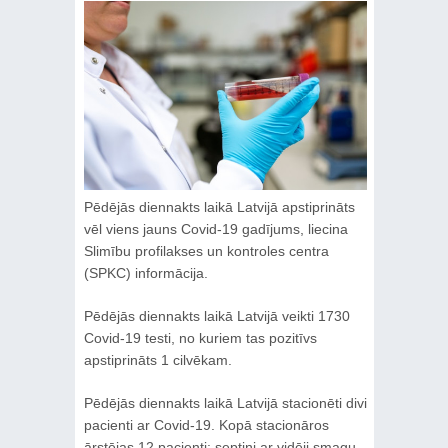
Pēdējās diennakts laikā Latvijā apstiprināts
vēl viens jauns Covid-19 gadījums, liecina
Slimību profilakses un kontroles centra
(SPKC) informācija.
Pēdējās diennakts laikā Latvijā veikti 1730
Covid-19 testi, no kuriem tas pozitīvs
apstiprināts 1 cilvēkam.
Pēdējās diennakts laikā Latvijā stacionēti divi
pacienti ar Covid-19. Kopā stacionāros
ārstējas 12 pacienti: septiņi ar vidēji smagu,