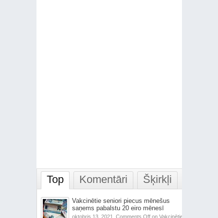
Top
Komentāri
Šķirkļi
Vakcinētie seniori piecus mēnešus
saņems pabalstu 20 eiro mēnesī
oktobris 13, 2021,
Comments Off
on Vakcinētie