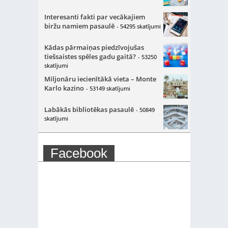
Interesanti fakti par vecākajiem
biržu namiem pasaulē
- 54295 skatījumi
Kādas pārmaiņas piedzīvojušas
tiešsaistes spēles gadu gaitā?
- 53250
skatījumi
Miljonāru iecienītākā vieta – Monte
Karlo kazino
- 53149 skatījumi
Labākās bibliotēkas pasaulē
- 50849
skatījumi
Facebook