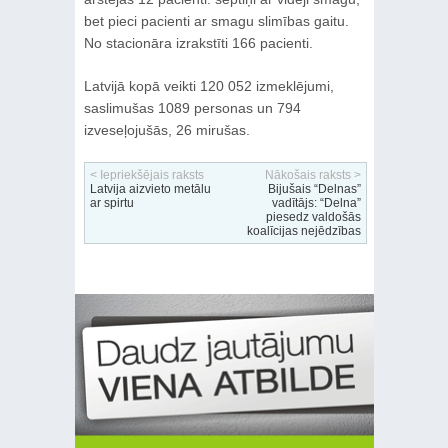
bet pieci pacienti ar smagu slimības gaitu.
No stacionāra izrakstīti 166 pacienti.
Latvijā kopā veikti 120 052 izmeklējumi,
saslimušas 1089 personas un 794
izveseļojušās, 26 mirušas.
< Iepriekšējais raksts
Nākošais raksts >
Latvija aizvieto metālu
Bijušais “Delnas”
ar spirtu
vadītājs: “Delna”
piesedz valdošās
koalīcijas nejēdzības