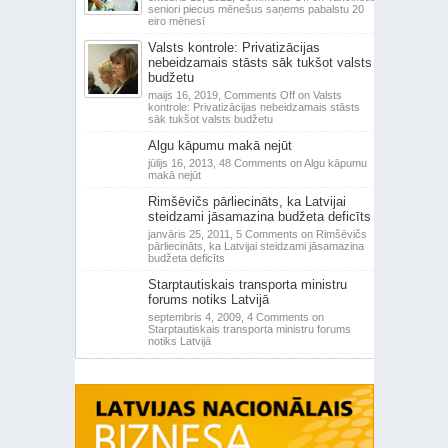
seniori piecus mēnešus saņems pabalstu 20
eiro mēnesī
Valsts kontrole: Privatizācijas
nebeidzamais stāsts sāk tukšot valsts
budžetu
maijs 16, 2019,
Comments Off
on Valsts
kontrole: Privatizācijas nebeidzamais stāsts
sāk tukšot valsts budžetu
Algu kāpumu makā nejūt
jūlijs 16, 2013,
48 Comments
on Algu kāpumu
makā nejūt
Rimšēvičs pārliecināts, ka Latvijai
steidzami jāsamazina budžeta deficīts
janvāris 25, 2011,
5 Comments
on Rimšēvičs
pārliecināts, ka Latvijai steidzami jāsamazina
budžeta deficīts
Starptautiskais transporta ministru
forums notiks Latvijā
septembris 4, 2009,
4 Comments
on
Starptautiskais transporta ministru forums
notiks Latvijā