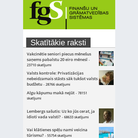
Skatītākie raksti
Vakcinētie seniori piecus mēnešus
saņems pabalstu 20 eiro mēnesī
-
23710 skatījumi
Valsts kontrole: Privatizācijas
nebeidzamais stāsts sāk tukšot valsts
budžetu
- 28766 skatījumi
Algu kāpumu makā nejūt
- 78151
skatījumi
Lembergs sašutis: Uz ko jūs cerat, ja
idioti vada valsti?
- 68633 skatījumi
Vai klātienes spēļu nami veicina
tūrismu?
- 55754 skatījumi