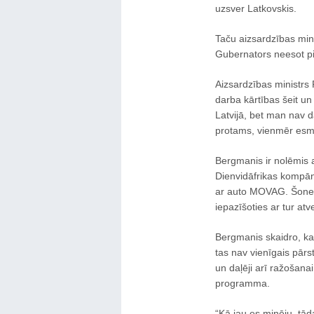
uzsver Latkovskis.
Taču aizsardzības mini
Gubernators neesot pie
Aizsardzības ministrs
darba kārtības šeit un
Latvijā, bet man nav da
protams, vienmēr esmu 
Bergmanis ir nolēmis a
Dienvidāfrikas kompān
ar auto MOVAG. Šonedē
iepazīšoties ar tur a
Bergmanis skaidro, ka 
tas nav vienīgais pār
un daļēji arī ražošanai
programma.
“Kā jau es minēju, tād