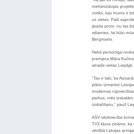
mehanizācijas projektā
notiks, kas mums ir ļoti
uz vietas. Paši sapro
jāsūta prom, nu tas bū
vēlamies, lai būtu mūs
Bergmanis.
Nekā personīga noskai
premjera Māra Kučinsk
atradis vietas Liepājā
“Tas ir labi, ka Aizsa
plāno izmantot Latvija
modernas rūpniecības a
parkus, mēs izskatām 
izskatīšanu,” pauž Lie
ASV vēstniecība komen
TV3 kļuva zināms, ka 
vērtībā Latvijas armi