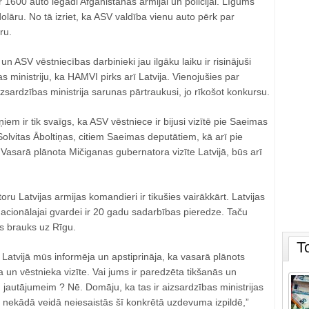
r 1600 auto iegādi Afganistānas armijai un policijai. Līgums
olāru. No tā izriet, ka ASV valdība vienu auto pērk par
ru.
 ASV vēstniecības darbinieki jau ilgāku laiku ir risinājuši
s ministriju, ka HAMVI pirks arī Latvija. Vienojušies par
sardzības ministrija sarunas pārtraukusi, jo rīkošot konkursu.
em ir tik svaīgs, ka ASV vēstniece ir bijusi vizītē pie Saeimas
lvitas Āboltiņas, citiem Saeimas deputātiem, kā arī pie
 Vasarā plānota Mičiganas gubernatora vizīte Latvijā, būs arī
ru Latvijas armijas komandieri ir tikušies vairākkārt. Latvijas
acionālajai gvardei ir 20 gadu sadarbības pieredze. Taču
rs brauks uz Rīgu.
T
Latvijā mūs informēja un apstiprināja, ka vasarā plānots
un vēstnieka vizīte. Vai jums ir paredzēta tikšanās un
 jautājumeim ? Nē. Domāju, ka tas ir aizsardzības ministrijas
 nekādā veidā neiesaistās šī konkrētā uzdevuma izpildē,”