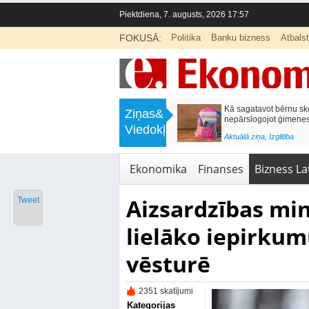
Piektdiena, 7. augusts, 2026 17:57
FOKUSĀ:
Politika
Banku bizness
Atbals
>
Labklājības ministrija rosina reformēt
Kā sagatavot bērnu sko
Ziņas&
un būtiski uzlabot vecāku pabalstu
nepārslogojot ģimene
Viedokļi
<
Aktuālā ziņa
,
Ekonomika
Aktuālā ziņa
,
Izglītība
Ekonomika
Finanses
Bizness Lat
Aizsardzības min
Tweet
lielāko iepirkum
vēsturē
2351 skatījumi
Kategorijas