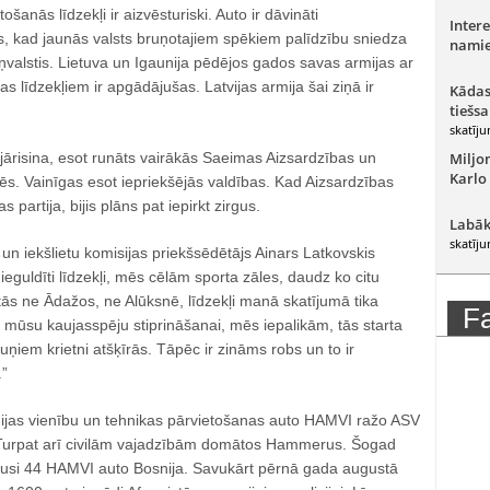
ošanās līdzekļi ir aizvēsturiski. Auto ir dāvināti
Intere
, kad jaunās valsts bruņotajiem spēkiem palīdzību sniedza
namie
iņvalstis. Lietuva un Igaunija pēdējos gados savas armijas ar
s līdzekļiem ir apgādājušas. Latvijas armija šai ziņā ir
Kādas
tiešsa
skatīju
 jārisina, esot runāts vairākās Saeimas Aizsardzības un
Miljo
Karlo
dēs. Vainīgas esot iepriekšējās valdības. Kad Aizsardzības
s partija, bijis plāns pat iepirkt zirgus.
Labāk
skatīju
n iekšlietu komisijas priekšsēdētājs Ainars Latkovskis
ieguldīti līdzekļi, mēs cēlām sporta zāles, daudz ko citu
ās ne Ādažos, ne Alūksnē, līdzekļi manā skatījumā tika
F
 ne mūsu kaujasspēju stiprināšanai, mēs iepalikām, tās starta
ņiem krietni atšķīrās. Tāpēc ir zināms robs un to ir
.”
rmijas vienību un tehnikas pārvietošanas auto HAMVI ražo ASV
Turpat arī civilām vajadzībām domātos Hammerus. Šogad
usi 44 HAMVI auto Bosnija. Savukārt pērnā gada augustā