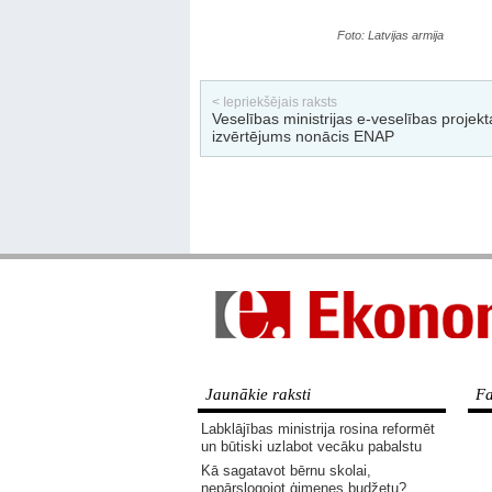
Foto: Latvijas armija
< Iepriekšējais raksts
Veselības ministrijas e-veselības projekt
izvērtējums nonācis ENAP
Jaunākie raksti
Fa
Labklājības ministrija rosina reformēt
un būtiski uzlabot vecāku pabalstu
Kā sagatavot bērnu skolai,
nepārslogojot ģimenes budžetu?