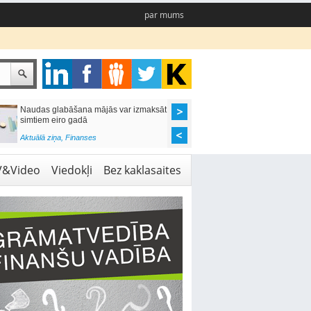
par mums
Naudas glabāšana mājās var izmaksāt
Katrs desmitais mājok
simtiem eiro gadā
pieteikums tiek noraid
kredītvēstures dēļ
Aktuālā ziņa
,
Finanses
Aktuālā ziņa
,
Finanses
V&Video
Viedokļi
Bez kaklasaites