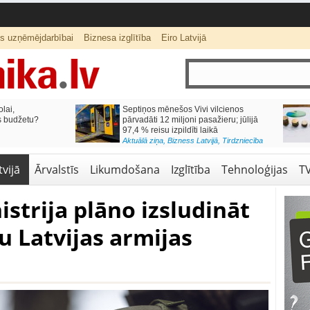
ts uzņēmējdarbībai
Biznesa izglītība
Eiro Latvijā
lai,
Septiņos mēnešos Vivi vilcienos
s budžetu?
pārvadāti 12 miljoni pasažieru; jūlijā
97,4 % reisu izpildīti laikā
Aktuālā ziņa
,
Bizness Latvijā
,
Tirdzniecība
vijā
Ārvalstīs
Likumdošana
Izglītība
Tehnoloģijas
T
istrija plāno izsludināt
u Latvijas armijas