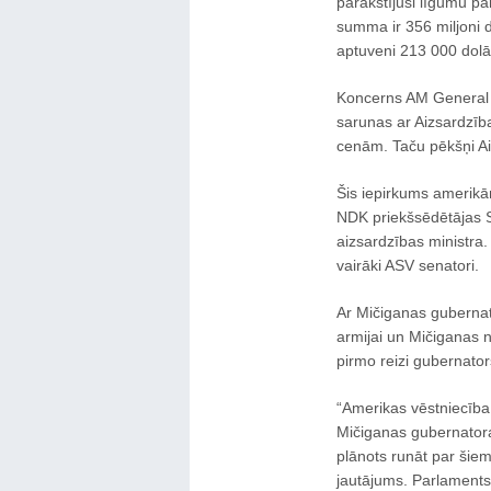
parakstījusi līgumu pa
summa ir 356 miljoni d
aptuveni 213 000 dolā
Koncerns AM General un
sarunas ar Aizsardzība
cenām. Taču pēkšņi Aiz
Šis iepirkums amerikāņi
NDK priekšsēdētājas So
aizsardzības ministra.
vairāki ASV senatori.
Ar Mičiganas gubernato
armijai un Mičiganas n
pirmo reizi gubernato
“Amerikas vēstniecība 
Mičiganas gubernatora 
plānots runāt par šiem
jautājums. Parlaments