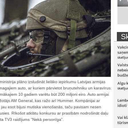
Sk
Vakci
saņem
skatīju
Valsts
nebeid
budže
nistrija plāno izsludināt lielāko iepirkumu Latvijas armijas
Algu 
magajiem auto, ar kuriem pārvietot bruņutehniku un karavīrus.
skatīju
kajiem 10 gadiem varētu būt 200 miljoni eiro. Auto armijai
Lember
žotājs AM General, kas ražo arī Hummer. Kompānijai ar
idioti
u jau esot bijusi mutiska vienošanās, taču pavisam nesen
jusies. Rīkošot atklātu konkursu ar prasībām nodrošināt daļu
Vai kl
sta TV3 raidījums “Nekā personīga”.
tūris