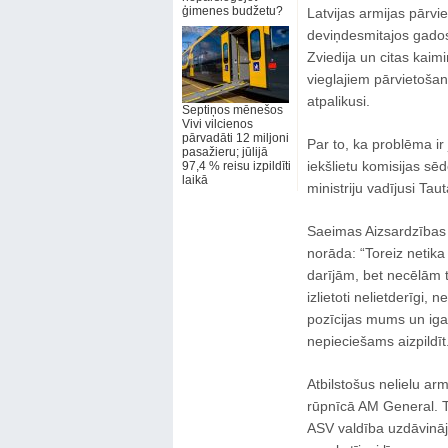
ģimenes budžetu?
Latvijas armijas pārviet
deviņdesmitajos gados
Zviedija un citas kaim
vieglajiem pārvietošana
atpalikusi.
Septiņos mēnešos
Vivi vilcienos
pārvadāti 12 miljoni
Par to, ka problēma ir
pasažieru; jūlijā
iekšlietu komisijas sē
97,4 % reisu izpildīti
laikā
ministriju vadījusi Tauta
Saeimas Aizsardzības u
norāda: “Toreiz netika 
darījām, bet necēlām t
izlietoti nelietderīgi,
pozīcijas mums un igau
nepieciešams aizpildīt
Atbilstošus nelielu a
rūpnīcā AM General. 
ASV valdība uzdāvināj