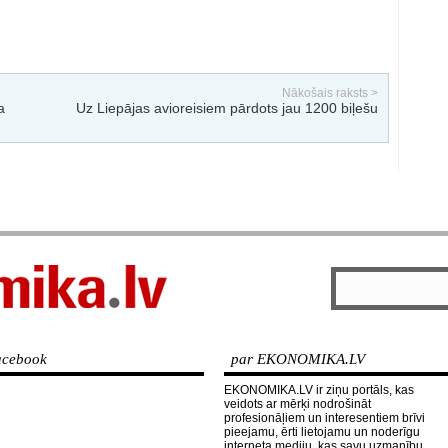
Nākošais raksts >
a
Uz Liepājas avioreisiem pārdots jau 1200 biļešu
cebook
par EKONOMIKA.LV
EKONOMIKA.LV ir ziņu portāls, kas
veidots ar mērķi nodrošināt
profesionāļiem un interesentiem brīvi
pieejamu, ērti lietojamu un noderīgu
interneta mediju, kas savu uzmanību