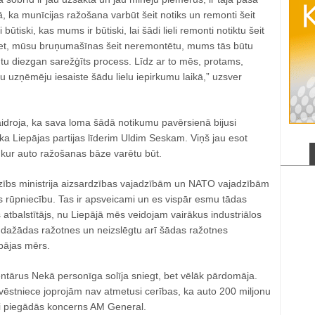
, ka munīcijas ražošana varbūt šeit notiks un remonti šeit
 būtiski, kas mums ir būtiski, lai šādi lieli remonti notiktu šeit
tiet, mūsu bruņumašīnas šeit neremontētu, mums tās būtu
tu diezgan sarežģīts process. Līdz ar to mēs, protams,
u uzņēmēju iesaiste šādu lielu iepirkumu laikā,” uzsver
droja, ka sava loma šādā notikumu pavērsienā bijusi
a Liepājas partijas līderim Uldim Seskam. Viņš jau esot
, kur auto ražošanas bāze varētu būt.
rdzībs ministrija aizsardzības vajadzībām un NATO vajadzībām
s rūpniecību. Tas ir apsveicami un es vispār esmu tādas
tbalstītājs, nu Liepājā mēs veidojam vairākus industriālos
dažādas ražotnes un neizslēgtu arī šādas ražotnes
pājas mērs.
tārus Nekā personīga solīja sniegt, bet vēlāk pārdomāja.
vēstniece joprojām nav atmetusi cerības, ka auto 200 miljonu
jai piegādās koncerns AM General.