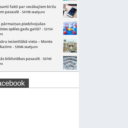
santi fakti par vecākajiem biržu
m pasaulē
- 54198 skatījumi
 pārmaiņas piedzīvojušas
istes spēles gadu gaitā?
- 53154
mi
nāru iecienītākā vieta – Monte
 kazino
- 53046 skatījumi
ās bibliotēkas pasaulē
- 50749
mi
acebook