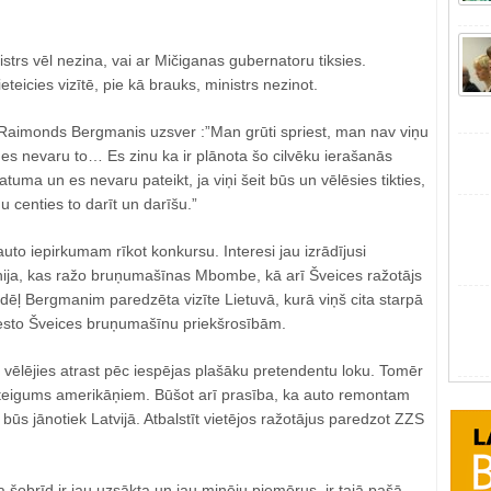
strs vēl nezina, vai ar Mičiganas gubernatoru tiksies.
teicies vizītē, pie kā brauks, ministrs nezinot.
 Raimonds Bergmanis uzsver :”Man grūti spriest, man nav viņu
 es nevaru to… Es zinu ka ir plānota šo cilvēku ierašanās
tuma un es nevaru pateikt, ja viņi šeit būs un vēlēsies tikties,
centies to darīt un darīšu.”
uto iepirkumam rīkot konkursu. Interesi jau izrādījusi
ija, kas ražo bruņumašīnas Mbombe, kā arī Šveices ražotājs
ļ Bergmanim paredzēta vizīte Lietuvā, kurā viņš cita starpā
tvesto Šveices bruņumašīnu priekšrosībām.
vēlējies atrast pēc iespējas plašāku pretendentu loku. Tomēr
steigums amerikāņiem. Būšot arī prasība, ka auto remontam
 būs jānotiek Latvijā. Atbalstīt vietējos ražotājus paredzot ZZS
a šobrīd ir jau uzsākta un jau minēju piemērus, ir tajā pašā