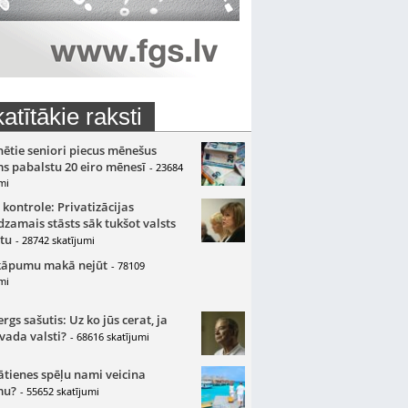
atītākie raksti
nētie seniori piecus mēnešus
s pabalstu 20 eiro mēnesī
- 23684
mi
 kontrole: Privatizācijas
zamais stāsts sāk tukšot valsts
tu
- 28742 skatījumi
kāpumu makā nejūt
- 78109
mi
gs sašutis: Uz ko jūs cerat, ja
 vada valsti?
- 68616 skatījumi
ātienes spēļu nami veicina
mu?
- 55652 skatījumi