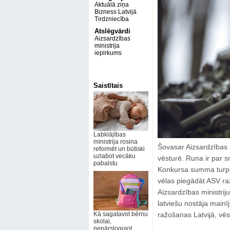
Aktuālā ziņa
Bizness Latvijā
Tirdzniecība
Atslēgvārdi
Aizsardzības
ministrija
iepirkums
Saistītais
Labklājības
ministrija rosina
Šovasar Aizsardzības mi
reformēt un būtiski
uzlabot vecāku
vēsturē. Runa ir par s
pabalstu
Konkursa summa turpmā
vēlas piegādāt ASV ra
Aizsardzības ministrij
latviešu nostāja mainī
Kā sagatavot bērnu
ražošanas Latvijā, vē
skolai,
nepārslogojot