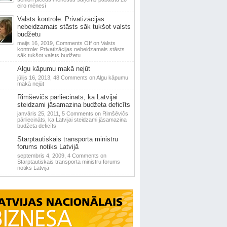
eiro mēnesī
Valsts kontrole: Privatizācijas
nebeidzamais stāsts sāk tukšot valsts
budžetu
maijs 16, 2019,
Comments Off
on Valsts
kontrole: Privatizācijas nebeidzamais stāsts
sāk tukšot valsts budžetu
Algu kāpumu makā nejūt
jūlijs 16, 2013,
48 Comments
on Algu kāpumu
makā nejūt
Rimšēvičs pārliecināts, ka Latvijai
steidzami jāsamazina budžeta deficīts
janvāris 25, 2011,
5 Comments
on Rimšēvičs
pārliecināts, ka Latvijai steidzami jāsamazina
budžeta deficīts
Starptautiskais transporta ministru
forums notiks Latvijā
septembris 4, 2009,
4 Comments
on
Starptautiskais transporta ministru forums
notiks Latvijā