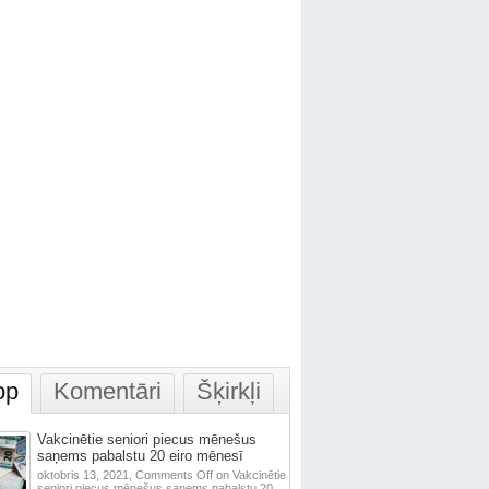
op
Komentāri
Šķirkļi
Vakcinētie seniori piecus mēnešus
saņems pabalstu 20 eiro mēnesī
oktobris 13, 2021,
Comments Off
on Vakcinētie
seniori piecus mēnešus saņems pabalstu 20