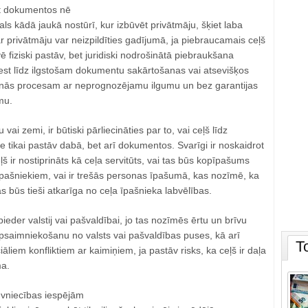
et dokumentos nē
s kādā jaukā nostūrī, kur izbūvēt privātmāju, šķiet laba
privātmāju var neizpildīties gadījumā, ja piebraucamais ceļš
 fiziski pastāv, bet juridiski nodrošinātā piebraukšana
est līdz ilgstošam dokumentu sakārtošanas vai atsevišķos
anās procesam ar neprognozējamu ilgumu un bez garantijas
mu.
vai zemi, ir būtiski pārliecināties par to, vai ceļš līdz
tikai pastāv dabā, bet arī dokumentos. Svarīgi ir noskaidrot
 ir nostiprināts kā ceļa servitūts, vai tas būs kopīpašums
īpašniekiem, vai ir trešās personas īpašumā, kas nozīmē, ka
s būs tieši atkarīga no ceļa īpašnieka labvēlības.
 pieder valstij vai pašvaldībai, jo tas nozīmēs ērtu un brīvu
apsaimniekošanu no valsts vai pašvaldības puses, kā arī
T
āliem konfliktiem ar kaimiņiem, ja pastāv risks, ka ceļš ir daļa
ma.
vniecības iespējām