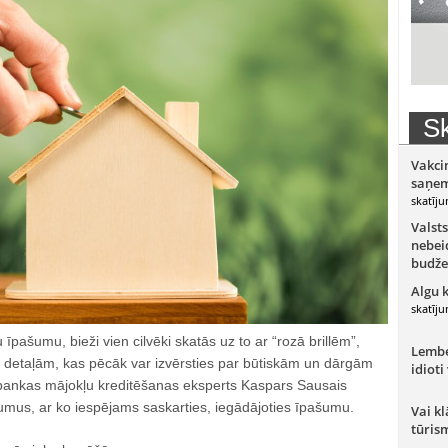
Sk
Vakci
saņem
skatīju
Valsts
nebeid
budže
Algu 
skatīju
 īpašumu, bieži vien cilvēki skatās uz to ar “rozā brillēm”,
Lember
detaļām, kas pēcāk var izvērsties par būtiskām un dārgām
idioti
ankas mājokļu kreditēšanas eksperts Kaspars Sausais
umus, ar ko iespējams saskarties, iegādājoties īpašumu.
Vai kl
tūris