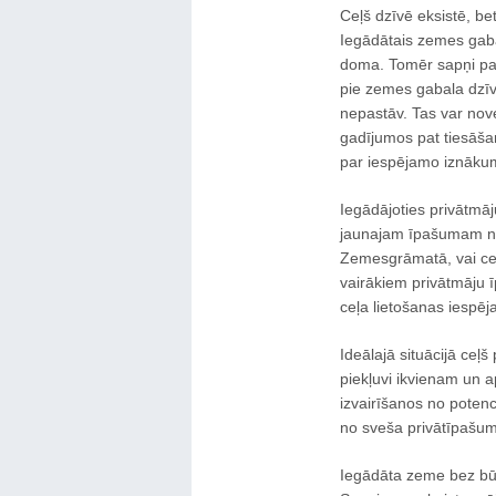
Ceļš dzīvē eksistē, b
Iegādātais zemes gabal
doma. Tomēr sapņi par 
pie zemes gabala dzīvē
nepastāv. Tas var nov
gadījumos pat tiesāš
par iespējamo iznāku
Iegādājoties privātmāju 
jaunajam īpašumam ne 
Zemesgrāmatā, vai ceļš
vairākiem privātmāju 
ceļa lietošanas iespēja
Ideālajā situācijā ceļš
piekļuvi ikvienam un 
izvairīšanos no potenci
no sveša privātīpašu
Iegādāta zeme bez bū