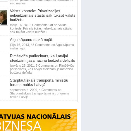
eiro mēnesī
Valsts kontrole: Privatizācijas
nebeidzamais stāsts sāk tukšot valsts
budžetu
maijs 16, 2019,
Comments Off
on Valsts
kontrole: Privatizācijas nebeidzamais stāsts
sāk tukšot valsts budžetu
Algu kāpumu makā nejūt
jūlijs 16, 2013,
48 Comments
on Algu kāpumu
makā nejūt
Rimšēvičs pārliecināts, ka Latvijai
steidzami jāsamazina budžeta deficīts
janvāris 25, 2011,
5 Comments
on Rimšēvičs
pārliecināts, ka Latvijai steidzami jāsamazina
budžeta deficīts
Starptautiskais transporta ministru
forums notiks Latvijā
septembris 4, 2009,
4 Comments
on
Starptautiskais transporta ministru forums
notiks Latvijā