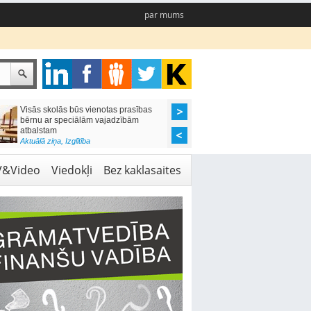
par mums
Visās skolās būs vienotas prasības
Valsts rūpēsies, lai k
bērnu ar speciālām vajadzībām
arestētā manta nezaud
atbalstam
Aktuālā ziņa
,
Likumdoša
Aktuālā ziņa
,
Izglītība
V&Video
Viedokļi
Bez kaklasaites