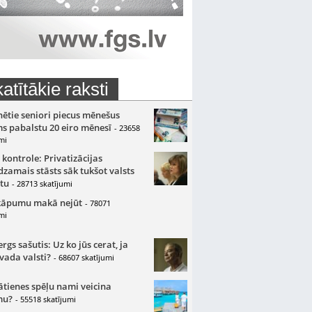
atītākie raksti
nētie seniori piecus mēnešus
s pabalstu 20 eiro mēnesī
- 23658
mi
 kontrole: Privatizācijas
zamais stāsts sāk tukšot valsts
tu
- 28713 skatījumi
kāpumu makā nejūt
- 78071
mi
gs sašutis: Uz ko jūs cerat, ja
 vada valsti?
- 68607 skatījumi
ātienes spēļu nami veicina
mu?
- 55518 skatījumi