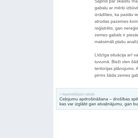
Sapnis par skaistu māj
gabalu ar mērķi izbūvē
izrādīties, ka pastāv 
atrodas pazemes komu
reģistrēts, gan nereģi
zemes gabals ir piesār
maksimāli plašu analī
Līdzīga situācija arī v
tuvumā. Bieži vien šād
teritorijas plānojums.
pirms šāda zemes gab
< Iepriekšējais raksts
Ceļojumu apdrošināšana – drošības spil
kas var izglābt gan atvaļinājumu, gan b