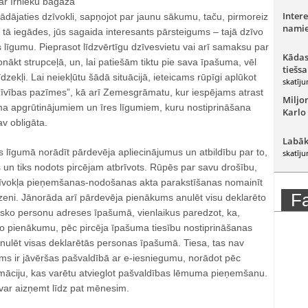
 ar īrnieku bagāžā
Intere
gādājaties dzīvokli, sapņojot par jaunu sākumu, taču, pirmoreiz
namie
c tā iegādes, jūs sagaida interesants pārsteigums – tajā dzīvo
es līgumu. Pieprasot līdzvērtīgu dzīvesvietu vai arī samaksu par
Kādas
nākt strupceļā, un, lai patiešām tiktu pie sava īpašuma, vēl
tiešsa
līdzekļi. Lai neiekļūtu šādā situācijā, ieteicams rūpīgi aplūkot
skatīju
dzīvības pazīmes”, kā arī Zemesgrāmatu, kur iespējams atrast
Miljo
ma apgrūtinājumiem un īres līgumiem, kuru nostiprināšana
Karlo
 obligāta.
Labāk
s līgumā norādīt pārdevēja apliecinājumus un atbildību par to,
skatīju
 un tiks nodots pircējam atbrīvots. Rūpēs par savu drošību,
dzīvokļa pieņemšanas-nodošanas akta parakstīšanas nomainīt
F
dzeni. Jānorāda arī pārdevēja pienākums anulēt visu deklarēto
disko personu adreses īpašumā, vienlaikus paredzot, ka,
o pienākumu, pēc pircēja īpašuma tiesību nostiprināšanas
s anulēt visas deklarētās personas īpašumā. Tiesa, tas nav
rms ir jāvēršas pašvaldībā ar e-iesniegumu, norādot pēc
rmāciju, kas varētu atvieglot pašvaldības lēmuma pieņemšanu.
var aizņemt līdz pat mēnesim.