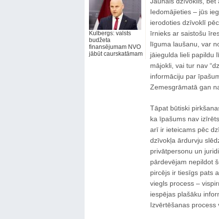
Jaunais dzīvoklis, bet
Iedomājieties – jūs ie
ierodoties dzīvoklī pē
īrnieks ar saistošu īr
Kulbergs: valsts
budžeta
līguma laušanu, var no
finansējumam NVO
jābūt caurskatāmam
jāiegulda lieli papildu 
mājokli, vai tur nav “
informāciju par īpašu
Zemesgrāmatā gan nav
Tāpat būtiski pirkšana
ka īpašums nav izīrēts
arī ir ieteicams pēc 
dzīvokļa ārdurvju slē
privātpersonu un juri
pārdevējam nepildot š
pircējs ir tiesīgs pat
viegls process – vispi
iespējas plašāku info
Izvērtēšanas process 