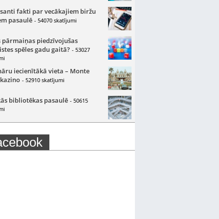
santi fakti par vecākajiem biržu
m pasaulē
- 54070 skatījumi
 pārmaiņas piedzīvojušas
istes spēles gadu gaitā?
- 53027
mi
nāru iecienītākā vieta – Monte
 kazino
- 52910 skatījumi
ās bibliotēkas pasaulē
- 50615
mi
acebook