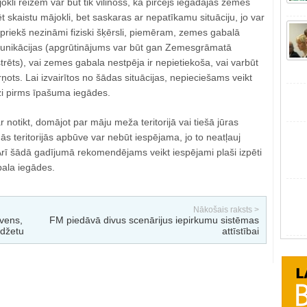
okli reizēm var būt tik vilinošs, ka pircējs iegādājās zemes
t skaistu mājokli, bet saskaras ar nepatīkamu situāciju, jo var
iepriekš nezināmi fiziski šķērsli, piemēram, zemes gabalā
nikācijas (apgrūtinājums var būt gan Zemesgrāmatā
strēts), vai zemes gabala nestpēja ir nepietiekoša, vai varbūt
ņots. Lai izvairītos no šādas situācijas, nepieciešams veikt
zi pirms īpašuma iegādes.
ar notikt, domājot par māju meža teritorijā vai tiešā jūras
ās teritorijās apbūve var nebūt iespējama, jo to neatļauj
 Arī šādā gadījumā rekomendējams veikt iespējami plaši izpēti
ala iegādes.
Nākošais raksts >
vens,
FM piedāvā divus scenārijus iepirkumu sistēmas
udžetu
attīstībai