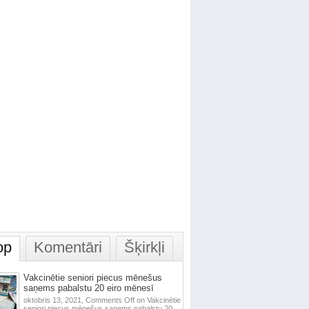
op
Komentāri
Šķirkļi
Vakcinētie seniori piecus mēnešus
saņems pabalstu 20 eiro mēnesī
oktobris 13, 2021,
Comments Off
on Vakcinētie
seniori piecus mēnešus saņems pabalstu 20