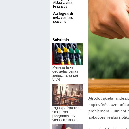
Aktuālā ziņa
Finanses
Atslēgvārdi
nekustamais
īpašums
Saistītais
Mēneša laikā
degvielas cenas
samazinājās par
3,5%
Atrodot šķietami ideālu
nepievēršot uzmanību 
Rīgas pašvaldības
problēmām. Luminor b
skolās vēl
pieejamas 192
apkopojis reālus notik
vietas 10. klasēs