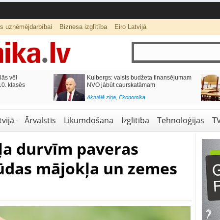
ts uzņēmējdarbībai
Biznesa izglītība
Eiro Latvijā
lās vēl
Kulbergs: valsts budžeta finansējumam
0. klasēs
NVO jābūt caurskatāmam
Aktuālā ziņa
,
Ekonomika
vijā
Ārvalstīs
Likumdošana
Izglītība
Tehnoloģijas
T
ļa durvīm paveras
ļūdas mājokļa un zemes