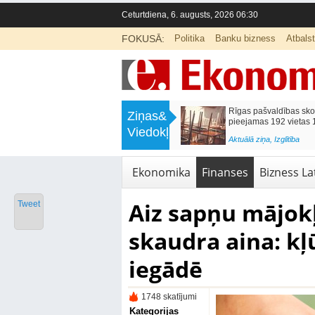
Ceturtdiena, 6. augusts, 2026 06:30
FOKUSĀ:
Politika
Banku bizness
Atbals
>
Mēneša laikā degvielas cenas
Rīgas pašvaldības sko
Ziņas&
samazinājās par 3,5%
pieejamas 192 vietas 1
Viedokļi
<
Aktuālā ziņa
,
Bizness Latvijā
Aktuālā ziņa
,
Izglītība
Ekonomika
Finanses
Bizness Lat
Aiz sapņu mājok
Tweet
skaudra aina: k
iegādē
1748 skatījumi
Kategorijas