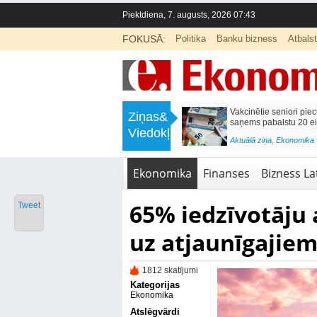
Piektdiena, 7. augusts, 2026 07:43
FOKUSĀ:
Politika
Banku bizness
Atbals
>
Septiņos mēnešos Vivi vilcienos
Naudas glabāšana māj
Ziņas&
pārvadāti 12 miljoni pasažieru; jūlijā
simtiem eiro gadā
Viedokļi
97,4 % reisu izpildīti laikā
<
Aktuālā ziņa
,
Finanses
Aktuālā ziņa
,
Bizness Latvijā
,
Tirdzniecība
Ekonomika
Finanses
Bizness Lat
65% iedzīvotāju 
Tweet
uz atjaunīgajie
1812 skatījumi
Kategorijas
Ekonomika
Atslēgvārdi