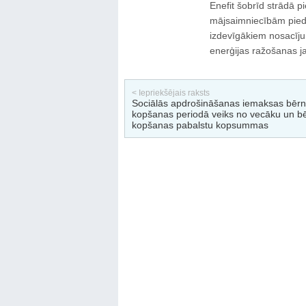
Enefit šobrīd strādā pi
mājsaimniecībām piedāv
izdevīgākiem nosacījum
enerģijas ražošanas ja
< Iepriekšējais raksts
Sociālās apdrošināšanas iemaksas bēr
kopšanas periodā veiks no vecāku un b
kopšanas pabalstu kopsummas