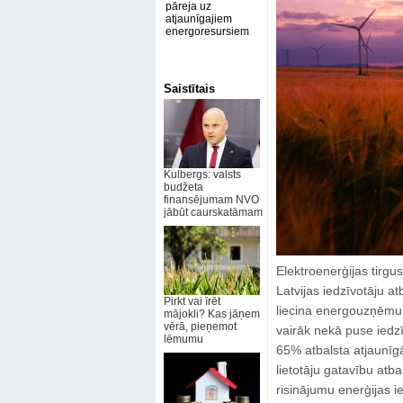
pāreja uz
atjaunīgajiem
energoresursiem
Saistītais
Kulbergs: valsts
budžeta
finansējumam NVO
jābūt caurskatāmam
Elektroenerģijas tirgu
Latvijas iedzīvotāju a
Pirkt vai īrēt
liecina energouzņēmum
mājokli? Kas jāņem
vērā, pieņemot
vairāk nekā puse iedzīv
lēmumu
65% atbalsta atjaunīgā
lietotāju gatavību atba
risinājumu enerģijas i