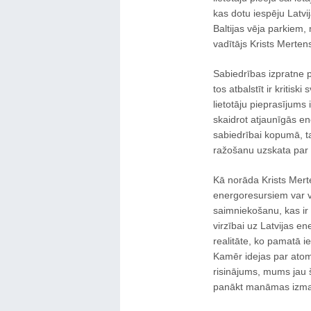
kas dotu iespēju Latvi
Baltijas vēja parkiem
vadītājs Krists Merten
Sabiedrības izpratne 
tos atbalstīt ir kritis
lietotāju pieprasījums 
skaidrot atjaunīgās e
sabiedrībai kopumā, ta
ražošanu uzskata par 
Kā norāda Krists Merte
energoresursiem var vi
saimniekošanu, kas ir
virzībai uz Latvijas e
realitāte, ko pamatā i
Kamēr idejas par atom
risinājums, mums jau 
panākt manāmas izmai