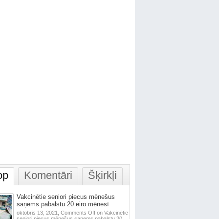
op
Komentāri
Šķirkļi
Vakcinētie seniori piecus mēnešus
saņems pabalstu 20 eiro mēnesī
oktobris 13, 2021,
Comments Off
on Vakcinētie
seniori piecus mēnešus saņems pabalstu 20