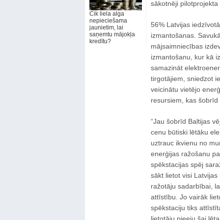
sākotnēji pilotprojek
Cik liela alga
nepieciešama
56% Latvijas iedzīvotā
jaunietim, lai
saņemtu mājokļa
izmantošanas. Savukār
kredītu?
mājsaimniecības izdev
izmantošanu, kur kā iz
samazināt elektroenerģ
tirgotājiem, sniedzot i
veicinātu vietējo ener
resursiem, kas šobrīd
“Jau šobrīd Baltijas vē
cenu būtiski lētāku ele
uztrauc ikvienu no mum
enerģijas ražošanu pa
spēkstacijas spēj sara
sākt lietot visi Latvij
ražotāju sadarbībai, l
attīstību. Jo vairāk li
spēkstaciju tiks attīst
lietotāju pieeju šai lē