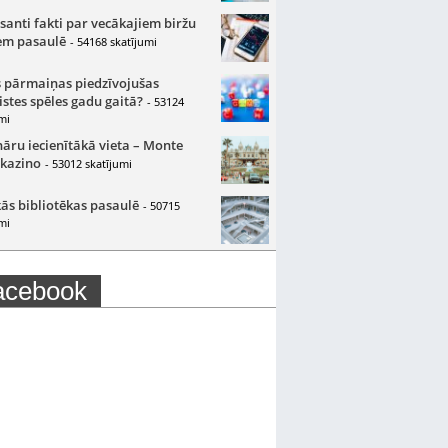
santi fakti par vecākajiem biržu
m pasaulē
- 54168 skatījumi
 pārmaiņas piedzīvojušas
istes spēles gadu gaitā?
- 53124
mi
nāru iecienītākā vieta – Monte
 kazino
- 53012 skatījumi
ās bibliotēkas pasaulē
- 50715
mi
acebook