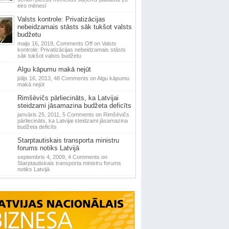
eiro mēnesī
Valsts kontrole: Privatizācijas
nebeidzamais stāsts sāk tukšot valsts
budžetu
maijs 16, 2019,
Comments Off
on Valsts
kontrole: Privatizācijas nebeidzamais stāsts
sāk tukšot valsts budžetu
Algu kāpumu makā nejūt
jūlijs 16, 2013,
48 Comments
on Algu kāpumu
makā nejūt
Rimšēvičs pārliecināts, ka Latvijai
steidzami jāsamazina budžeta deficīts
janvāris 25, 2011,
5 Comments
on Rimšēvičs
pārliecināts, ka Latvijai steidzami jāsamazina
budžeta deficīts
Starptautiskais transporta ministru
forums notiks Latvijā
septembris 4, 2009,
4 Comments
on
Starptautiskais transporta ministru forums
notiks Latvijā