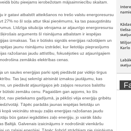
ta veidā būtu pieejams ierobežotam mājsaimniecību skaitam.
Intere
namie
ju ir gatavi atbalstīt atteikšanos no trešo valstu energoresursu
t 27% no šī soļa attur tikai pieņēmums, ka tas paaugstinātu
Kādas
umus. Līdzīga situācija vērojama ar atjaunīgo energoresursu
tiešsa
šķirošais arguments šī risinājuma atbalstam ir iespējas
skatīju
ijas izmaksas. Tas ir būtisks signāls enerģijas ražotājiem un
Miljo
espējas jaunu risinājumu izstrādei, kur lietotāju pieprasījums
Karlo
ģijas ražošanas jaudu attīstību, fokusējoties uz atjaunīgajiem
 nodrošina zemākās elektrības cenas.
Labāk
skatīju
ja un saules enerģijas parki spēj piedāvāt par vidējo tirgus
ktrību. Tas ļauj sekmīgi atrisināt izmaksu jautājumu, kas
F
s, un piedāvāt atjaunīgajos jeb zaļajos resursos balstītu
r būtiski zemāku cenu. Pagaidām gan apjoms, ko šīs
žot, nav pietiekams gadījumā, ja pēkšņi vēja enerģiju gribētu
as iedzīvotāji. Tāpēc parādās jaunas iespējas lietotāju un
ai kopā veicinātu strauju zaļās enerģijas ražošanas jaudu
etotāju būs gatavi iegādāties zaļo enerģiju, jo vairāk šādu
ītas Baltijā. Galvenais izaicinājums ir nodrošināt vienkāršu
tajai un zaļajai enerģijai. Tāpēc šobrīd strādājam pie risinājuma,