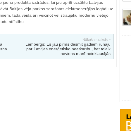
e jauna produkta izstrādes, lai jau aprīlī uzsāktu Latvijas
āt Baltijas vēja parkos saražotas elektroenerģijas iegādi uz
iem, tādā veidā arī veicinot vēl straujāku modernu vietējo
udu attīstību.
Nākošais raksts >
na
Lembergs: Es jau pirms desmit gadiem runāju
ērna
par Latvijas enerģētisko neatkarību, bet tolaik
neviens manī neieklausījās