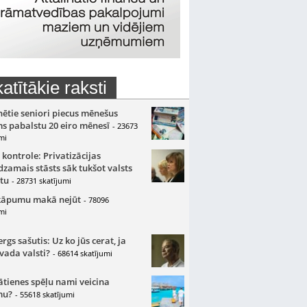
atītākie raksti
nētie seniori piecus mēnešus
s pabalstu 20 eiro mēnesī
- 23673
mi
 kontrole: Privatizācijas
zamais stāsts sāk tukšot valsts
tu
- 28731 skatījumi
kāpumu makā nejūt
- 78096
mi
gs sašutis: Uz ko jūs cerat, ja
 vada valsti?
- 68614 skatījumi
ātienes spēļu nami veicina
mu?
- 55618 skatījumi