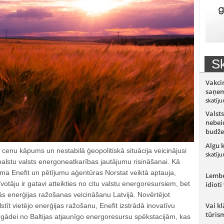
Sk
Vakci
saņem
skatīju
Valsts
nebeid
budže
Algu 
s cenu kāpums un nestabilā ģeopolitiskā situācija veicinājusi
skatīju
tbalstu valsts energoneatkarības jautājumu risināšanai. Kā
a Enefit un pētījumu aģentūras Norstat veiktā aptauja,
Lember
otāju ir gatavi atteikties no citu valstu energoresursiem, bet
idioti
s enerģijas ražošanas veicināšanu Latvijā. Novērtējot
Vai kl
lstīt vietējo enerģijas ražošanu, Enefit izstrādā inovatīvu
tūris
egādei no Baltijas atjaunīgo energoresursu spēkstacijām, kas