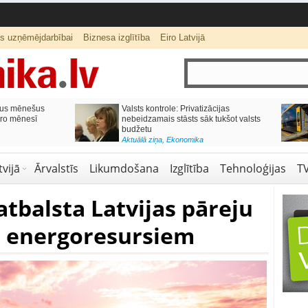
ts uzņēmējdarbībai
Biznesa izglītība
Eiro Latvijā
ās var izmaksāt
Katrs desmitais mājokļa kredīta
pieteikums tiek noraidīts negatīvas
kredītvēstures dēļ
Aktuālā ziņa
,
Finanses
vijā
Ārvalstīs
Likumdošana
Izglītība
Tehnoloģijas
T
atbalsta Latvijas pāreju
m energoresursiem