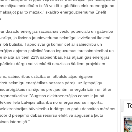
jas mājsaimniecībām tiešā veidā iegādāties elektroenerģiju no
, maksājot par to mazāk,” skaidro energouzņēmuma Enefit
s.
par dažādu enerģijas ražošanas veidu potenciālu un gatavība
ki svarīga, jo ikviena jaunieveduma sekmīgai ieviešanai ikdienā
ir ļoti būtisks. Tāpēc svarīgi komunicēt ar sabiedrību un
nerģijas apjoma palielināšanas ieguvumus tautsaimniecībai un
i skaitā arī tiem 22% sabiedrības, kas atjaunīgās enerģijas
pārlieku dārgu vai vienkārši neuzticas šādiem projektiem.
ns, sabiedrības uzticība un atbalsts atjaunīgajiem
rzīt sekmīgu enerģētikas nozares pāreju uz ilgtspējīgu
 iedarbīgākais risinājums pret jaunām energokrīzēm un ātrai
nergoneatkarību: “Augstas elektroenerģijas cenas ir jaunā
etekmē lielā Latvijas atkarība no energoresursu importa.
T
elektrostacijas būvniecību ir dārgs un gadu desmitos mērāms
šobrīd pieejamo dabas resursu efektīva apgūšana ļautu
ņas īstermiņā.”