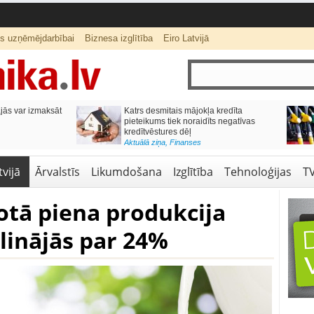
ts uzņēmējdarbībai
Biznesa izglītība
Eiro Latvijā
ās var izmaksāt
Katrs desmitais mājokļa kredīta
pieteikums tiek noraidīts negatīvas
kredītvēstures dēļ
Aktuālā ziņa
,
Finanses
vijā
Ārvalstīs
Likumdošana
Izglītība
Tehnoloģijas
T
otā piena produkcija
linājās par 24%