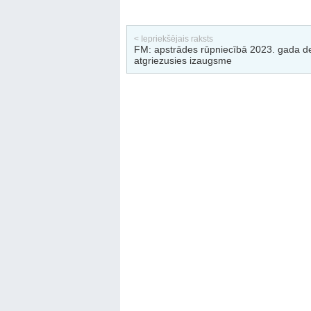
< Iepriekšējais raksts
FM: apstrādes rūpniecībā 2023. gada d
atgriezusies izaugsme