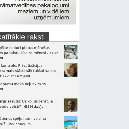
atītākie raksti
nētie seniori piecus mēnešus
s pabalstu 20 eiro mēnesī
- 23672
mi
 kontrole: Privatizācijas
zamais stāsts sāk tukšot valsts
tu
- 28729 skatījumi
kāpumu makā nejūt
- 78095
mi
gs sašutis: Uz ko jūs cerat, ja
 vada valsti?
- 68614 skatījumi
ātienes spēļu nami veicina
mu?
- 55607 skatījumi