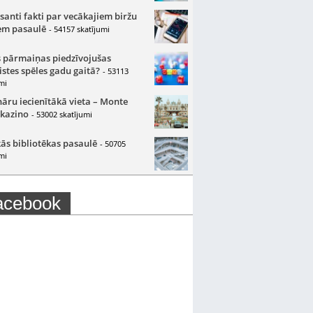
santi fakti par vecākajiem biržu
m pasaulē
- 54157 skatījumi
 pārmaiņas piedzīvojušas
istes spēles gadu gaitā?
- 53113
mi
nāru iecienītākā vieta – Monte
 kazino
- 53002 skatījumi
ās bibliotēkas pasaulē
- 50705
mi
acebook