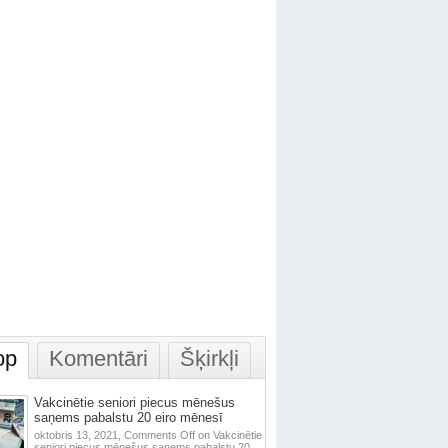
op
Komentāri
Šķirkļi
Vakcinētie seniori piecus mēnešus
saņems pabalstu 20 eiro mēnesī
oktobris 13, 2021,
Comments Off
on Vakcinētie
seniori piecus mēnešus saņems pabalstu 20