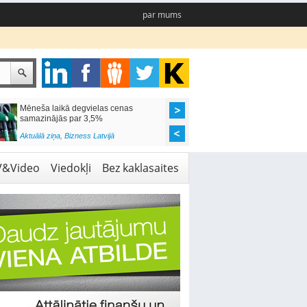
par mums
Mēneša laikā degvielas cenas
Rīgas pašvaldības sko
samazinājās par 3,5%
pieejamas 192 vietas 
Aktuālā ziņa
,
Bizness Latvijā
Aktuālā ziņa
,
Izglītība
V&Video
Viedokļi
Bez kaklasaites