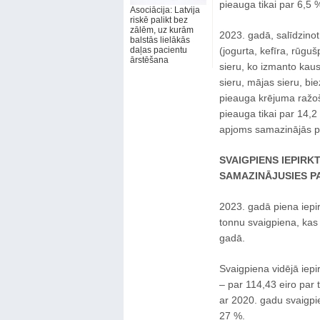
pieauga tikai par 6,5 
Asociācija: Latvija
riskē palikt bez
zālēm, uz kurām
2023. gadā, salīdzino
balstās lielākās
daļas pacientu
(jogurta, kefīra, rūgu
ārstēšana
sieru, ko izmanto kaus
sieru, mājas sieru, bi
pieauga krējuma ražoš
pieauga tikai par 14,2
apjoms samazinājās p
SVAIGPIENS IEPIRKT
SAMAZINĀJUSIES PA
2023. gadā piena iepi
tonnu svaigpiena, kas 
gadā.
Svaigpiena vidējā iep
– par 114,43 eiro par
ar 2020. gadu svaigpie
27 %.