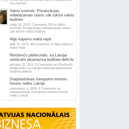
eiro mēnesī
Valsts kontrole: Privatizācijas
nebeidzamais stāsts sāk tukšot valsts
budžetu
maijs 16, 2019,
Comments Off
on Valsts
kontrole: Privatizācijas nebeidzamais stāsts
sāk tukšot valsts budžetu
Algu kāpumu makā nejūt
jūlijs 16, 2013,
48 Comments
on Algu kāpumu
makā nejūt
Rimšēvičs pārliecināts, ka Latvijai
steidzami jāsamazina budžeta deficīts
janvāris 25, 2011,
5 Comments
on Rimšēvičs
pārliecināts, ka Latvijai steidzami jāsamazina
budžeta deficīts
Starptautiskais transporta ministru
forums notiks Latvijā
septembris 4, 2009,
4 Comments
on
Starptautiskais transporta ministru forums
notiks Latvijā