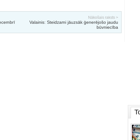
Nākošais raksts >
ecembrī
Valainis: Steidzami jāuzsāk ģenerējošo jaudu
būvniecība
T