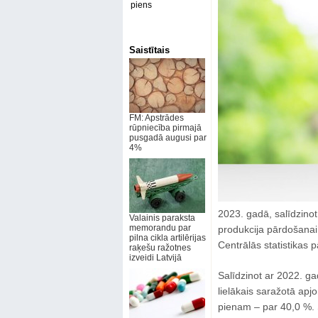
piens
Saistītais
FM: Apstrādes
rūpniecība pirmajā
pusgadā augusi par
4%
2023. gadā, salīdzino
Valainis paraksta
memorandu par
produkcija pārdošanai 
pilna cikla artilērijas
Centrālās statistikas p
raķešu ražotnes
izveidi Latvijā
Salīdzinot ar 2022. g
lielākais saražotā ap
pienam – par 40,0 %. 