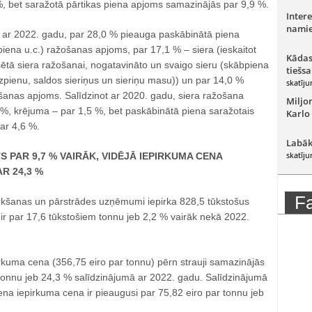
%, bet saražotā pārtikas piena apjoms samazinājās par 9,9 %.
Intere
namie
t ar 2022. gadu, par 28,0 % pieauga paskābinātā piena
špiena u.c.) ražošanas apjoms, par 17,1 % – siera (ieskaitot
Kādas
ētā siera ražošanai, nogatavināto un svaigo sieru (skābpiena
tiešsa
ezpienu, saldos sieriņus un sieriņu masu)) un par 14,0 %
skatīju
anas apjoms. Salīdzinot ar 2020. gadu, siera ražošana
Miljo
 %, krējuma – par 1,5 %, bet paskābinātā piena saražotais
Karlo
ar 4,6 %.
Labāk
skatīju
S PAR 9,7 % VAIRĀK, VIDĒJĀ IEPIRKUMA CENA
R 24,3 %
F
rkšanas un pārstrādes uzņēmumi iepirka 828,5 tūkstošus
ir par 17,6 tūkstošiem tonnu jeb 2,2 % vairāk nekā 2022.
irkuma cena (356,75 eiro par tonnu) pērn strauji samazinājās
 tonnu jeb 24,3 % salīdzinājumā ar 2022. gadu. Salīdzinājumā
na iepirkuma cena ir pieaugusi par 75,82 eiro par tonnu jeb