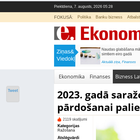
Piektdiena, 7. augusts, 2026 05:28
FOKUSĀ:
Politika
Banku bizness
Atbals
>
Septiņos mēnešos Vivi vilcienos
Naudas glabāšana māj
Ziņas&
pārvadāti 12 miljoni pasažieru; jūlijā
simtiem eiro gadā
Viedokļi
97,4 % reisu izpildīti laikā
<
Aktuālā ziņa
,
Finanses
Aktuālā ziņa
,
Bizness Latvijā
,
Tirdzniecība
Ekonomika
Finanses
Bizness Lat
2023. gadā saraž
Tweet
pārdošanai palie
2119 skatījumi
Kategorijas
Ražošana
Atslēgvārdi