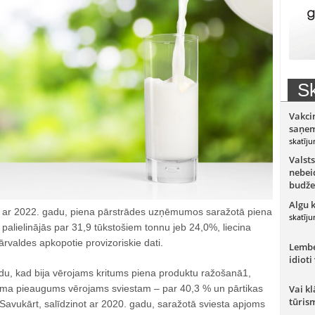
Sk
Vakci
saņem
skatīju
Valsts
nebeid
budže
Algu 
t ar 2022. gadu, piena pārstrādes uzņēmumos saražotā piena
skatīju
palielinājās par 31,9 tūkstošiem tonnu jeb 24,0%, liecina
ārvaldes apkopotie provizoriskie dati.
Lember
idioti
adu, kad bija vērojams kritums piena produktu ražošanā1,
joma pieaugums vērojams sviestam – par 40,3 % un pārtikas
Vai kl
tūris
Savukārt, salīdzinot ar 2020. gadu, saražotā sviesta apjoms