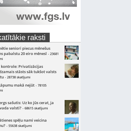
atītākie raksti
nētie seniori piecus mēnešus
s pabalstu 20 eiro mēnesī
- 23681
mi
 kontrole: Privatizācijas
zamais stāsts sāk tukšot valsts
tu
- 28738 skatījumi
kāpumu makā nejūt
- 78105
mi
gs sašutis: Uz ko jūs cerat, ja
 vada valsti?
- 68615 skatījumi
ātienes spēļu nami veicina
mu?
- 55638 skatījumi