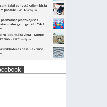
santi fakti par vecākajiem biržu
m pasaulē
- 54186 skatījumi
 pārmaiņas piedzīvojušas
istes spēles gadu gaitā?
- 53142
mi
nāru iecienītākā vieta – Monte
 kazino
- 53032 skatījumi
ās bibliotēkas pasaulē
- 50735
mi
acebook