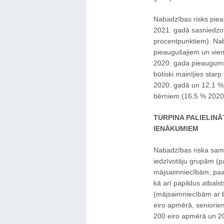
Nabadzības risks piea
2021. gadā sasniedzo
procentpunktiem). Nab
pieaugušajiem un vien
2020. gada pieaugums 
būtiski mainījies sta
2020. gadā un 12,1 % 
bērniem (16,5 % 2020
TURPINA PALIELINĀ
IENĀKUMIEM
Nabadzības riska sam
iedzīvotāju grupām (p
mājsaimniecībām, paau
kā arī papildus atbal
(mājsaimniecībām ar b
eiro apmērā, senioriem
200 eiro apmērā un 20