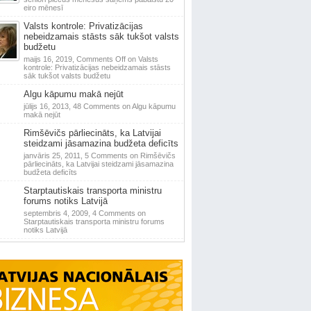
eiro mēnesī
Valsts kontrole: Privatizācijas
nebeidzamais stāsts sāk tukšot valsts
budžetu
maijs 16, 2019,
Comments Off
on Valsts
kontrole: Privatizācijas nebeidzamais stāsts
sāk tukšot valsts budžetu
Algu kāpumu makā nejūt
jūlijs 16, 2013,
48 Comments
on Algu kāpumu
makā nejūt
Rimšēvičs pārliecināts, ka Latvijai
steidzami jāsamazina budžeta deficīts
janvāris 25, 2011,
5 Comments
on Rimšēvičs
pārliecināts, ka Latvijai steidzami jāsamazina
budžeta deficīts
Starptautiskais transporta ministru
forums notiks Latvijā
septembris 4, 2009,
4 Comments
on
Starptautiskais transporta ministru forums
notiks Latvijā