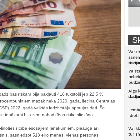
Sk
Vakci
saņem
skatīju
Valsts
nebeid
budže
Algu 
adzības riskam bija pakļauti 418 tūkstoši jeb 22,5 %
skatīju
 procentpunktiem mazāk nekā 2020. gadā, liecina Centrālās
(CSP) 2022. gadā veiktās iedzīvotāju aptaujas dati. Šo
Lember
šie ienākumi bija zem nabadzības riska sliekšņa.
idioti
elinoties rīcībā esošajiem ienākumiem, pieauga arī
Vai kl
tūris
ksnis, sasniedzot 513 eiro mēnesī vienas personas