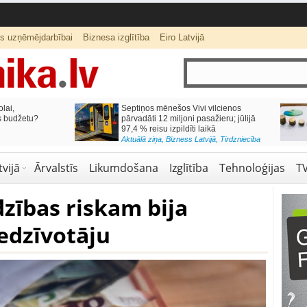
ts uzņēmējdarbībai
Biznesa izglītība
Eiro Latvijā
lai,
Septiņos mēnešos Vivi vilcienos
s budžetu?
pārvadāti 12 miljoni pasažieru; jūlijā
97,4 % reisu izpildīti laikā
Aktuālā ziņa
,
Bizness Latvijā
,
Tirdzniecība
vijā
Ārvalstīs
Likumdošana
Izglītība
Tehnoloģijas
T
zības riskam bija
iedzīvotāju