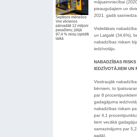
mājsaimniecībai (2020
pieaugušajiem un divi
2021. gadā sasniedza 
Septiņos mēnešos
Vivi vilcienos
pārvadāti 12 miljoni
Vislielākais nabadzība
pasažieru; jūlijā
97,4 % reisu izpildīti
un Latgalē (34,6%), b
laikā
nabadzības riskam bij
iedzīvotāju.
NABADZĪBAS RISKS
IEDZĪVOTĀJIEM UN
Visstraujāk nabadzība
bērniem, to īpatsvara
par 8 procentpunktiem
gadagājuma iedzīvotāj
nabadzības riskam pak
par 4,1 procentpunktu)
tiem vecākā gadagājuma
samazinājums par 5,2
gadā).