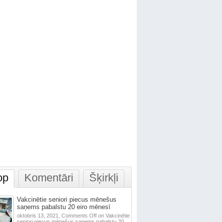
op
Komentāri
Šķirkļi
Vakcinētie seniori piecus mēnešus
saņems pabalstu 20 eiro mēnesī
oktobris 13, 2021,
Comments Off
on Vakcinētie
seniori piecus mēnešus saņems pabalstu 20