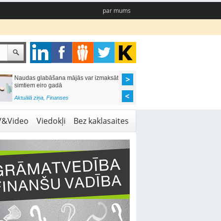
par mums
Naudas glabāšana mājās var izmaksāt
Katrs desmitais mājok
simtiem eiro gadā
pieteikums tiek noraid
kredītvēstures dēļ
Aktuālā ziņa
,
Finanses
Aktuālā ziņa
,
Finanses
V&Video
Viedokļi
Bez kaklasaites