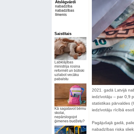
Atslēgvārdi
nabadzība
nabadzības
līmenis
Saistītais
Labklājības
ministrija rosina
reformēt un būtiski
uzlabot vecāku
pabalstu
2021. gadā Latvijā nab
iedzīvotāju – par 0,9
statistikas pārvaldes 
Kā sagatavot bērnu
iedzīvotāju rīcībā eso
skolai,
nepārslogojot
ģimenes budžetu?
Pagājušajā gadā, pali
nabadzības riska slie