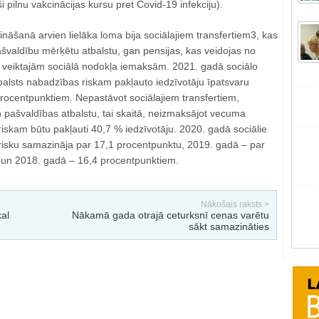
ši pilnu vakcinācijas kursu pret Covid-19 infekciju).
āšanā arvien lielāka loma bija sociālajiem transfertiem3, kas
ašvaldību mērķētu atbalstu, gan pensijas, kas veidojas no
ā veiktajām sociālā nodokļa iemaksām. 2021. gadā sociālo
tbalsts nabadzības riskam pakļauto iedzīvotāju īpatsvaru
rocentpunktiem. Nepastāvot sociālajiem transfertiem,
 pašvaldības atbalstu, tai skaitā, neizmaksājot vecuma
iskam būtu pakļauti 40,7 % iedzīvotāju. 2020. gadā sociālie
 risku samazināja par 17,1 procentpunktu, 2019. gadā – par
 un 2018. gadā – 16,4 procentpunktiem.
Nākošais raksts >
al
Nākamā gada otrajā ceturksnī cenas varētu
sākt samazināties