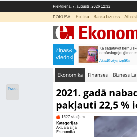
Piektdiena, 7. augusts, 2026 12:32
FOKUSĀ:
Politika
Banku bizness
Atbals
>
Labklājības ministrija rosina reformēt
Kā sagatavot bērnu sko
Ziņas&
un būtiski uzlabot vecāku pabalstu
nepārslogojot ģimene
Viedokļi
<
Aktuālā ziņa
,
Ekonomika
Aktuālā ziņa
,
Izglītība
Ekonomika
Finanses
Bizness Lat
2021. gadā nabad
Tweet
pakļauti 22,5 % 
1527 skatījumi
Kategorijas
Aktuālā ziņa
Ekonomika