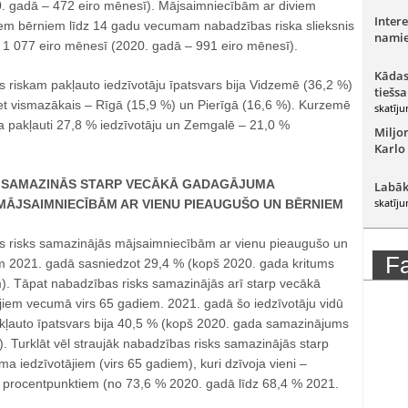
. gadā – 472 eiro mēnesī). Mājsaimniecībām ar diviem
Intere
em bērniem līdz 14 gadu vecumam nabadzības riska slieksnis
namie
1 077 eiro mēnesī (2020. gadā – 991 eiro mēnesī).
Kādas
s riskam pakļauto iedzīvotāju īpatsvars bija Vidzemē (36,2 %)
tiešsa
et vismazākais – Rīgā (15,9 %) un Pierīgā (16,6 %). Kurzemē
skatīju
a pakļauti 27,8 % iedzīvotāju un Zemgalē – 21,0 %
Miljo
Karlo
 SAMAZINĀS STARP VECĀKĀ GADAGĀJUMA
Labāk
skatīju
 MĀJSAIMNIECĪBĀM AR VIENU PIEAUGUŠO UN BĒRNIEM
s risks samazinājās mājsaimniecībām ar vienu pieaugušo un
F
m 2021. gadā sasniedzot 29,4 % (kopš 2020. gada kritums
). Tāpat nabadzības risks samazinājās arī starp vecākā
iem vecumā virs 65 gadiem. 2021. gadā šo iedzīvotāju vidū
ļauto īpatsvars bija 40,5 % (kopš 2020. gada samazinājums
. Turklāt vēl straujāk nabadzības risks samazinājās starp
 iedzīvotājiem (virs 65 gadiem), kuri dzīvoja vieni –
 procentpunktiem (no 73,6 % 2020. gadā līdz 68,4 % 2021.