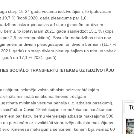
uga starp 18-24 gadu vecuma iedzīvotājiem, to īpatsvaram
t 19,7 % (kopš 2020. gada pieaugums par 1,6
adzības risks ir pieaudzis arī starp ģimenēm ar diviem
u bērnu, to īpatsvaram 2021. gadā sasniedzot 15,1 % (kopš
par 2,5 procentpunktiem). Savukārt nabadzības risks nav
rp ģimenēm ar diviem pieaugušajiem un diviem bērniem (11,7 %
2021. gadā) un starp diviem pieaugušajiem un trim un vairāk
. gadā un 17,1 % 2021. gadā).
TIES SOCIĀLO TRANSFERTU IETEKME UZ IEDZĪVOTĀJU
azinājumu sekmēja valsts atbalsts neizsargātākajām
alielināts minimālā ienākuma līmenis trūcīgām
gstināta minimālā vecuma pensija u.c. atbalsta pasākumi),
T
sts saistībā ar Covid-19 infekcijas ierobežošanas pasākumiem
ērniem par katru bērnu vienreizējs atbalsta maksājums 500
 un personām ar invaliditāti vienreizējs atbalsta maksājums
 eiro ikmēneša maksājums senioriem, kuriem bija vismaz 60