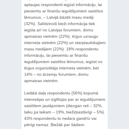
aptaujas respondenti iegūst informāciju, lai
pieņemtu ar finanšu ieguldījumiem saistītos
lēmumus, – Latvijā bāzēti masu mediji
(32%). Salīdzinoši bieži informācija tiek
iegūta arī no Latvijas forumiem, domu
apmaiņas vietnēm (22%), tirgus uzraugu
interneta vietnēm (22%) un starptautiskajiem
masu medijiem (22%). 18% respondentu
informāciju, lai pieņemtu ar finanšu
ieguldījumiem saistītos lēmumus, iegūst no
tirgus organizētāja interneta vietnēm, bet
14% – no ārzemju forumiem, domu
apmaiņas vietnēm.
Lielākā daļa respondentu (56%) kopumā
interesējas un izglītojas par ar ieguldījumiem
saistītiem jautājumiem (diezgan reti – 32%,
laiku pa laikam – 19%, bieži/pastāvīgi – 5%).
43% respondentu to nedara gandrīz vai
pilnīgi nemaz. Biežāk par šādiem