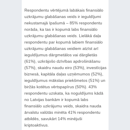
Respondentu vērtējumā labākais finansiālo
uzkrājumu glabāšanas veids ir ieguldījumi
nekustamajā īpašumā – 85% respondentu
norāda, ka tas ir kopumā labs finansiālo
uzkrājumu glabāšanas veids. Lielākā daļa
respondentu par kopumā labiem finansiālo
uzkrājumu glabāšanas veidiem atzīst arī
ieguldījumus dārgmetālos vai dārglietās
(61%), uzkrājošo dzīvības apdrošināšanu
(57%), skaidru naudu eiro (53%), investīcijas
biznesā, kapitāla daļas uzņēmumos (52%),
ieguldījumus mākslas priekšmetos (51%) un
biržās kotētus vērtspapīrus (50%). 43%
respondentu uzskata, ka noguldījums kādā
no Latvijas bankām ir kopumā labs
finansiālo uzkrājumu veids, skaidra nauda
ārvalstu valūtās minēta 41% respondentu
atbildēs, savukārt 14% minējuši
kriptoaktīvus.