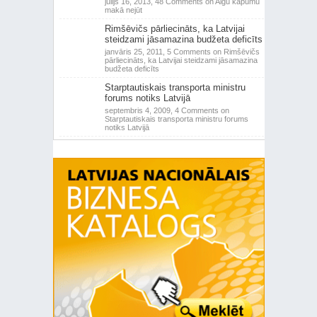
jūlijs 16, 2013,
48 Comments
on Algu kāpumu
makā nejūt
Rimšēvičs pārliecināts, ka Latvijai
steidzami jāsamazina budžeta deficīts
janvāris 25, 2011,
5 Comments
on Rimšēvičs
pārliecināts, ka Latvijai steidzami jāsamazina
budžeta deficīts
Starptautiskais transporta ministru
forums notiks Latvijā
septembris 4, 2009,
4 Comments
on
Starptautiskais transporta ministru forums
notiks Latvijā