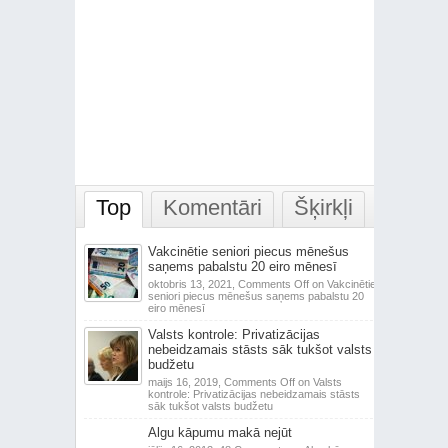
Top
Komentāri
Šķirkļi
Vakcinētie seniori piecus mēnešus
saņems pabalstu 20 eiro mēnesī
oktobris 13, 2021,
Comments Off
on Vakcinētie
seniori piecus mēnešus saņems pabalstu 20
eiro mēnesī
Valsts kontrole: Privatizācijas
nebeidzamais stāsts sāk tukšot valsts
budžetu
maijs 16, 2019,
Comments Off
on Valsts
kontrole: Privatizācijas nebeidzamais stāsts
sāk tukšot valsts budžetu
Algu kāpumu makā nejūt