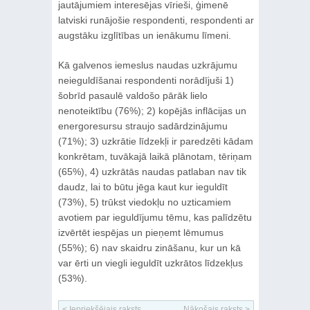
jautājumiem interesējas vīrieši, ģimenē
latviski runājošie respondenti, respondenti ar
augstāku izglītības un ienākumu līmeni.
Kā galvenos iemeslus naudas uzkrājumu
neieguldīšanai respondenti norādījuši 1)
šobrīd pasaulē valdošo pārāk lielo
nenoteiktību (76%); 2) kopējās inflācijas un
energoresursu straujo sadārdzinājumu
(71%); 3) uzkrātie līdzekļi ir paredzēti kādam
konkrētam, tuvākajā laikā plānotam, tēriņam
(65%), 4) uzkrātās naudas patlaban nav tik
daudz, lai to būtu jēga kaut kur ieguldīt
(73%), 5) trūkst viedokļu no uzticamiem
avotiem par ieguldījumu tēmu, kas palīdzētu
izvērtēt iespējas un pieņemt lēmumus
(55%); 6) nav skaidru zināšanu, kur un kā
var ērti un viegli ieguldīt uzkrātos līdzekļus
(53%).
< Iepriekšējais raksts
Nākošais raksts >