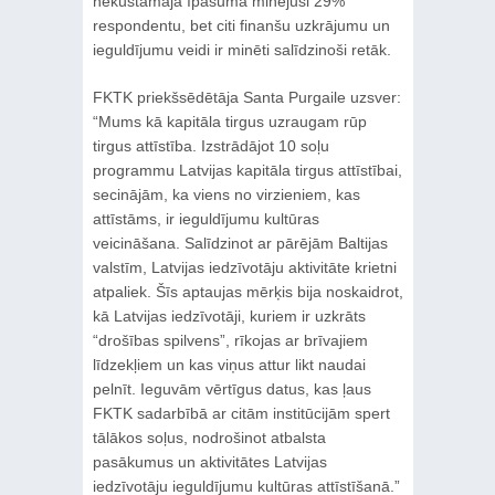
nekustamajā īpašumā minējuši 29%
respondentu, bet citi finanšu uzkrājumu un
ieguldījumu veidi ir minēti salīdzinoši retāk.
FKTK priekšsēdētāja Santa Purgaile uzsver:
“Mums kā kapitāla tirgus uzraugam rūp
tirgus attīstība. Izstrādājot 10 soļu
programmu Latvijas kapitāla tirgus attīstībai,
secinājām, ka viens no virzieniem, kas
attīstāms, ir ieguldījumu kultūras
veicināšana. Salīdzinot ar pārējām Baltijas
valstīm, Latvijas iedzīvotāju aktivitāte krietni
atpaliek. Šīs aptaujas mērķis bija noskaidrot,
kā Latvijas iedzīvotāji, kuriem ir uzkrāts
“drošības spilvens”, rīkojas ar brīvajiem
līdzekļiem un kas viņus attur likt naudai
pelnīt. Ieguvām vērtīgus datus, kas ļaus
FKTK sadarbībā ar citām institūcijām spert
tālākos soļus, nodrošinot atbalsta
pasākumus un aktivitātes Latvijas
iedzīvotāju ieguldījumu kultūras attīstīšanā.”