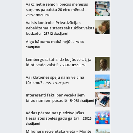
Vakcinētie seniori piecus mēnešus
saņems pabalstu 20 eiro mēnesī
-
23657 skatījumi
Valsts kontrole: Privatizācijas
nebeidzamais stāsts sāk tukšot valsts
budžetu
- 28712 skatījumi
Algu kāpumu makā nejūt
- 78070
skatījumi
Lembergs sašutis: Uz ko jūs cerat, ja
idioti vada valsti?
- 68607 skatījumi
Vai klātienes spēļu nami veicina
tūrismu?
- 55517 skatījumi
Interesanti fakti par vecākajiem
biržu namiem pasaulē
- 54068 skatījumi
Kādas pārmaiņas piedzīvojušas
tiešsaistes spēles gadu gaitā?
- 53026
skatījumi
Miljonāru iecienītākā vieta – Monte