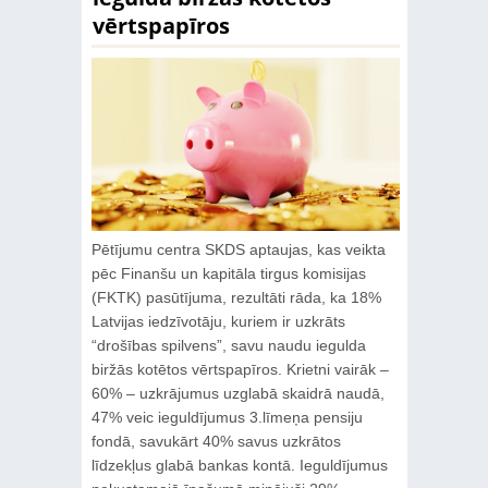
vērtspapīros
Pētījumu centra SKDS aptaujas, kas veikta
pēc Finanšu un kapitāla tirgus komisijas
(FKTK) pasūtījuma, rezultāti rāda, ka 18%
Latvijas iedzīvotāju, kuriem ir uzkrāts
“drošības spilvens”, savu naudu iegulda
biržās kotētos vērtspapīros. Krietni vairāk –
60% – uzkrājumus uzglabā skaidrā naudā,
47% veic ieguldījumus 3.līmeņa pensiju
fondā, savukārt 40% savus uzkrātos
līdzekļus glabā bankas kontā. Ieguldījumus