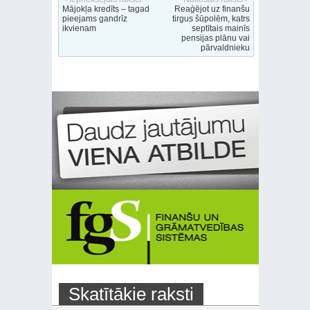
Mājokļa kredīts – tagad
Reaģējot uz finanšu
pieejams gandrīz
tirgus šūpolēm, katrs
ikvienam
septītais mainīs
pensijas plānu vai
pārvaldnieku
Skatītākie raksti