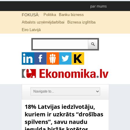
par mums
FOKUSĀ:
Politika
Banku bizness
Atbalsts uzņēmējdarbībai
Biznesa izglītība
Eiro Latvijā
18% Latvijas iedzīvotāju,
kuriem ir uzkrāts “drošības
spilvens”, savu naudu
iegulda biržās kotētos