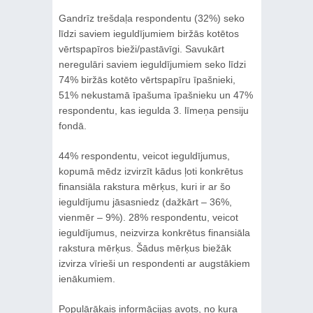
Gandrīz trešdaļa respondentu (32%) seko
līdzi saviem ieguldījumiem biržās kotētos
vērtspapīros bieži/pastāvīgi. Savukārt
neregulāri saviem ieguldījumiem seko līdzi
74% biržās kotēto vērtspapīru īpašnieki,
51% nekustamā īpašuma īpašnieku un 47%
respondentu, kas iegulda 3. līmeņa pensiju
fondā.
44% respondentu, veicot ieguldījumus,
kopumā mēdz izvirzīt kādus ļoti konkrētus
finansiāla rakstura mērķus, kuri ir ar šo
ieguldījumu jāsasniedz (dažkārt – 36%,
vienmēr – 9%). 28% respondentu, veicot
ieguldījumus, neizvirza konkrētus finansiāla
rakstura mērķus. Šādus mērķus biežāk
izvirza vīrieši un respondenti ar augstākiem
ienākumiem.
Populārākais informācijas avots, no kura