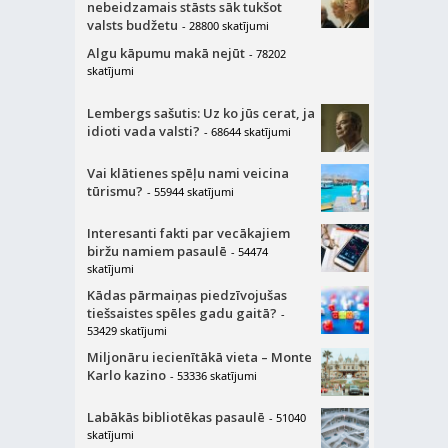
nebeidzamais stāsts sāk tukšot
valsts budžetu
- 28800 skatījumi
Algu kāpumu makā nejūt
- 78202
skatījumi
Lembergs sašutis: Uz ko jūs cerat, ja
idioti vada valsti?
- 68644 skatījumi
Vai klātienes spēļu nami veicina
tūrismu?
- 55944 skatījumi
Interesanti fakti par vecākajiem
biržu namiem pasaulē
- 54474
skatījumi
Kādas pārmaiņas piedzīvojušas
tiešsaistes spēles gadu gaitā?
-
53429 skatījumi
Miljonāru iecienītākā vieta – Monte
Karlo kazino
- 53336 skatījumi
Labākās bibliotēkas pasaulē
- 51040
skatījumi