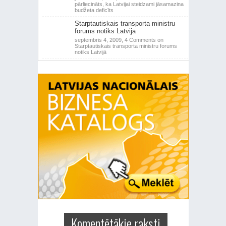
pārliecināts, ka Latvijai steidzami jāsamazina
budžeta deficīts
Starptautiskais transporta ministru
forums notiks Latvijā
septembris 4, 2009,
4 Comments
on
Starptautiskais transporta ministru forums
notiks Latvijā
Komentētākie raksti