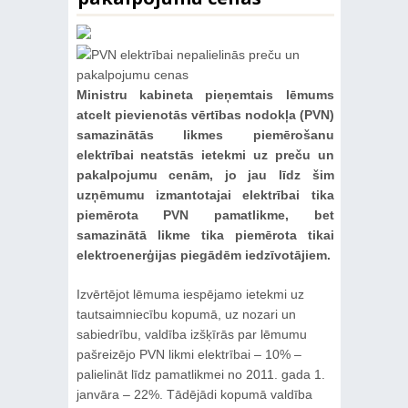
Ministru kabineta pieņemtais lēmums
atcelt pievienotās vērtības nodokļa (PVN)
samazinātās likmes piemērošanu
elektrībai neatstās ietekmi uz preču un
pakalpojumu cenām, jo jau līdz šim
uzņēmumu izmantotajai elektrībai tika
piemērota PVN pamatlikme, bet
samazinātā likme tika piemērota tikai
elektroenerģijas piegādēm iedzīvotājiem.
Izvērtējot lēmuma iespējamo ietekmi uz
tautsaimniecību kopumā, uz nozari un
sabiedrību, valdība izšķīrās par lēmumu
pašreizējo PVN likmi elektrībai – 10% –
palielināt līdz pamatlikmei no 2011. gada 1.
janvāra – 22%. Tādējādi kopumā valdība