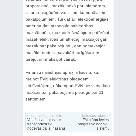
proporcionāli mazāki nekā par, piemēram,
siltuma piegādēm vai citiem komunālajiem
pakalpojumiem. Turklāt arī elektroenerģijas
patēriņa dati atspoguļo sabiedrības
maksātspēju, maznodrošinātajiem patērējot
mazāk elektrības un attiecīgi maksājot gan
mazāk par pakalpojumu, gan nomaksājot
mazāku nodokli, savukārt turīgākajiem
tērējot un maksājot vairāk.
Finanšu ministrijas aprēķini liecina, ka,
mainot PVN elektrības piegādēm
iedzīvotājiem, nākamgad PVN pie viena lata
maksas par pakalpojumu pieaugs par 11
santīmiem.
< Iepriekšējais raksts
Nākošais raksts >
Valdība vienojas par
FM plāno ieviest
transportlīdzekļu
progresīvo nodokļu
nodevas palielināšanu
sistēmu