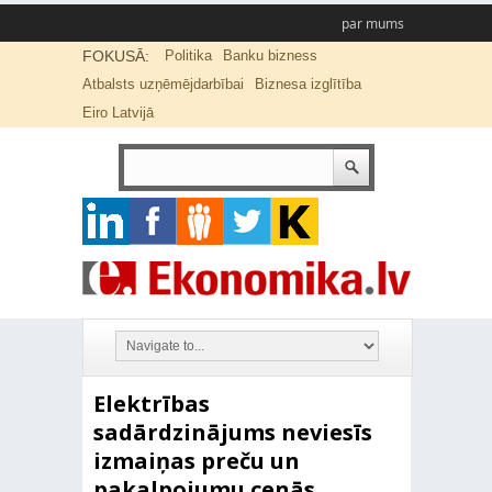
par mums
FOKUSĀ:
Politika
Banku bizness
Atbalsts uzņēmējdarbībai
Biznesa izglītība
Eiro Latvijā
Elektrības
sadārdzinājums neviesīs
izmaiņas preču un
pakalpojumu cenās