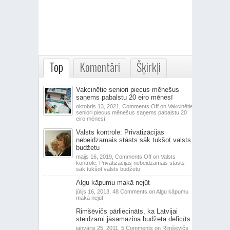
Top
Komentāri
Šķirkļi
Vakcinētie seniori piecus mēnešus
saņems pabalstu 20 eiro mēnesī
oktobris 13, 2021,
Comments Off
on Vakcinētie
seniori piecus mēnešus saņems pabalstu 20
eiro mēnesī
Valsts kontrole: Privatizācijas
nebeidzamais stāsts sāk tukšot valsts
budžetu
maijs 16, 2019,
Comments Off
on Valsts
kontrole: Privatizācijas nebeidzamais stāsts
sāk tukšot valsts budžetu
Algu kāpumu makā nejūt
jūlijs 16, 2013,
48 Comments
on Algu kāpumu
makā nejūt
Rimšēvičs pārliecināts, ka Latvijai
steidzami jāsamazina budžeta deficīts
janvāris 25, 2011,
5 Comments
on Rimšēvičs