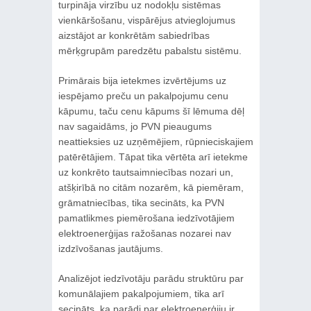
turpināja virzību uz nodokļu sistēmas
vienkāršošanu, vispārējus atvieglojumus
aizstājot ar konkrētām sabiedrības
mērķgrupām paredzētu pabalstu sistēmu.
Primārais bija ietekmes izvērtējums uz
iespējamo preču un pakalpojumu cenu
kāpumu, taču cenu kāpums šī lēmuma dēļ
nav sagaidāms, jo PVN pieaugums
neattieksies uz uzņēmējiem, rūpnieciskajiem
patērētājiem. Tāpat tika vērtēta arī ietekme
uz konkrēto tautsaimniecības nozari un,
atšķirībā no citām nozarēm, kā piemēram,
grāmatniecības, tika secināts, ka PVN
pamatlikmes piemērošana iedzīvotājiem
elektroenerģijas ražošanas nozarei nav
izdzīvošanas jautājums.
Analizējot iedzīvotāju parādu struktūru par
komunālajiem pakalpojumiem, tika arī
secināts, ka parādi par elektroenerģiju ir