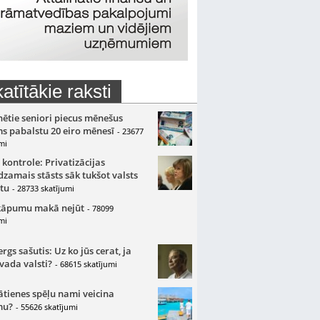
atītākie raksti
nētie seniori piecus mēnešus
s pabalstu 20 eiro mēnesī
- 23677
mi
 kontrole: Privatizācijas
zamais stāsts sāk tukšot valsts
tu
- 28733 skatījumi
kāpumu makā nejūt
- 78099
mi
gs sašutis: Uz ko jūs cerat, ja
 vada valsti?
- 68615 skatījumi
ātienes spēļu nami veicina
mu?
- 55626 skatījumi