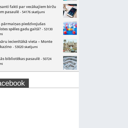
santi fakti par vecākajiem biržu
m pasaulē
- 54176 skatījumi
 pārmaiņas piedzīvojušas
istes spēles gadu gaitā?
- 53130
mi
nāru iecienītākā vieta – Monte
 kazino
- 53020 skatījumi
ās bibliotēkas pasaulē
- 50724
mi
acebook