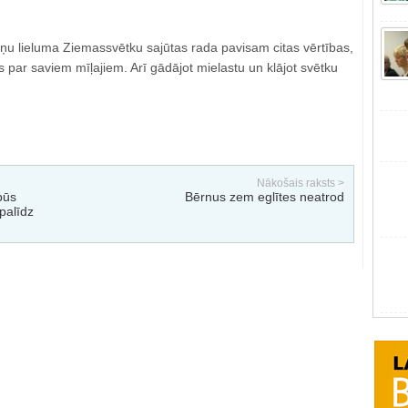
iņu lieluma Ziemassvētku sajūtas rada pavisam citas vērtības,
es par saviem mīļajiem. Arī gādājot mielastu un klājot svētku
Nākošais raksts >
būs
Bērnus zem eglītes neatrod
palīdz