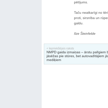
pētījums.
Taču neatkarīgi no tēr
proti, sirsnība un rūp
galdu.
Ilze Šteinfelde
< Iepriekšējais raksts
NMPD gaida izmaiņas – ārstu palīgiem 
jāsēžas pie stūres, bet autovadītājiem jā
mediķiem