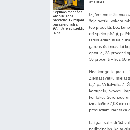
atļauties.
Septiņos mēnešos
Izņēmums ir Ziemassvētk
Vivi vilcienos
pārvadāti 12 miljoni
šajā svētku vakarā mie
pasažieru; jūlijā
top produkti, bez kur
97,4 % reisu izpildīti
laikā
arī speķa pīrāgi, pelēk
tādus ēdienus kā cūkas 
gardus ēdienus, lai ko
aptauja, 28 procenti a
30 procenti – līdz 60 e
Neatkarīgā ik gadu – š
Ziemassvētku mielasts,
tajā pašā lielveikalā.
kartupeļu, šķovētu kāp
konfekšu Serenāde un s
izmaksās 57,03 eiro (p
produktiem identiskā 
Lai gan sabiedrībā val
pārliecinājās, ka tā g