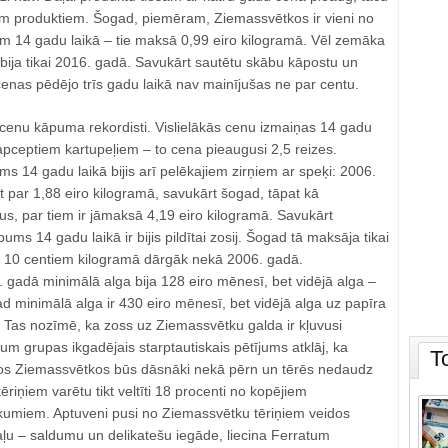
siem produktiem. Šogad, piemēram, Ziemassvētkos ir vieni no
m 14 gadu laikā – tie maksā 0,99 eiro kilogramā. Vēl zemāka
bija tikai 2016. gadā. Savukārt sautētu skābu kāpostu un
cenas pēdējo trīs gadu laikā nav mainījušas ne par centu.
 cenu kāpuma rekordisti. Vislielākās cenu izmaiņas 14 gadu
 apceptiem kartupeļiem – to cena pieaugusi 2,5 reizes.
 14 gadu laikā bijis arī pelēkajiem zirņiem ar speķi: 2006.
t par 1,88 eiro kilogramā, savukārt šogad, tāpat kā
us, par tiem ir jāmaksā 4,19 eiro kilogramā. Savukārt
ms 14 gadu laikā ir bijis pildītai zosij. Šogad tā maksāja tikai
r 10 centiem kilogramā dārgāk nekā 2006. gadā.
 gadā minimālā alga bija 128 eiro mēnesī, bet vidējā alga –
 minimālā alga ir 430 eiro mēnesī, bet vidējā alga uz papīra
. Tas nozīmē, ka zoss uz Ziemassvētku galda ir kļuvusi
um grupas ikgadējais starptautiskais pētījums atklāj, ka
T
šajos Ziemassvētkos būs dāsnāki nekā pērn un tērēs nedaudz
riņiem varētu tikt veltīti 18 procenti no kopējiem
umiem. Aptuveni pusi no Ziemassvētku tēriņiem veidos
aļu – saldumu un delikatešu iegāde, liecina Ferratum