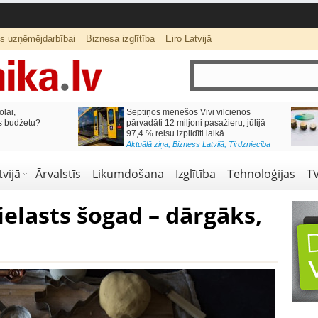
ts uzņēmējdarbībai
Biznesa izglītība
Eiro Latvijā
lai,
Septiņos mēnešos Vivi vilcienos
s budžetu?
pārvadāti 12 miljoni pasažieru; jūlijā
97,4 % reisu izpildīti laikā
Aktuālā ziņa
,
Bizness Latvijā
,
Tirdzniecība
vijā
Ārvalstīs
Likumdošana
Izglītība
Tehnoloģijas
T
elasts šogad – dārgāks,