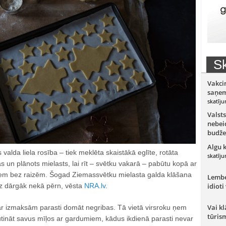
Sk
Vakci
saņem
skatīju
Valsts
nebeid
budže
Algu 
alda liela rosība – tiek meklēta skaistākā eglīte, rotāta
skatīju
 un plānots mielasts, lai rīt – svētku vakarā – pabūtu kopā ar
iem bez raizēm. Šogad Ziemassvētku mielasta galda klāšana
Lember
 dārgāk nekā pērn, vēsta
NRA.lv
.
idioti
Vai kl
par izmaksām parasti domāt negribas. Tā vietā virsroku ņem
tūris
utināt savus mīļos ar gardumiem, kādus ikdienā parasti nevar