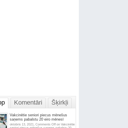
op
Komentāri
Šķirkļi
Vakcinētie seniori piecus mēnešus
saņems pabalstu 20 eiro mēnesī
oktobris 13, 2021,
Comments Off
on Vakcinētie
seniori piecus mēnešus saņems pabalstu 20