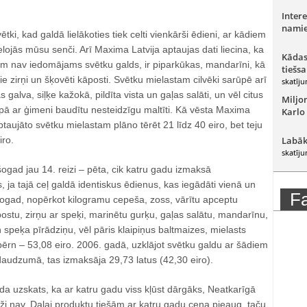
Intere
namie
i, kad galdā lielākoties tiek celti vienkārši ēdieni, ar kādiem
lojās mūsu senči. Arī Maxima Latvija aptaujas dati liecina, ka
Kādas
iem nav iedomājams svētku galds, ir piparkūkas, mandarīni, kā
tiešsa
ie zirņi un šķovēti kāposti. Svētku mielastam cilvēki sarūpē arī
skatīju
galva, siļķe kažokā, pildīta vista un gaļas salāti, un vēl citus
Miljo
pā ar ģimeni baudītu nesteidzīgu maltīti. Kā vēsta Maxima
Karlo
ptaujāto svētku mielastam plāno tērēt 21 līdz 40 eiro, bet teju
iro.
Labāk
skatīju
ogad jau 14. reizi – pēta, cik katru gadu izmaksā
 ja tajā ceļ galdā identiskus ēdienus, kas iegādāti vienā un
F
 Šogad, nopērkot kilogramu cepeša, zoss, vārītu apceptu
ostu, zirņu ar speķi, marinētu gurķu, gaļas salātu, mandarīnu,
peķa pīrādziņu, vēl pāris klaipiņus baltmaizes, mielasts
ērn – 53,08 eiro. 2006. gadā, uzklājot svētku galdu ar šādiem
daudzumā, tas izmaksāja 29,73 latus (42,30 eiro).
da uzskats, ka ar katru gadu viss kļūst dārgāks, Neatkarīgā
luži nav. Daļai produktu tiešām ar katru gadu cena pieaug, taču