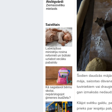
Atslēgvārdi
Ziemassvētku
mielasts
Saistītais
Labklājības
ministrija rosina
reformēt un būtiski
uzlabot vecāku
pabalstu
Šodien daudzās mājās v
māja, saiņotas dāvanas
tuviniekiem vai draug
Kā sagatavot bērnu
skolai,
gan izmaksās nedaudz
nepārslogojot
ģimenes budžetu?
Klājot svētku galdu, 
prieks par iespēju pal