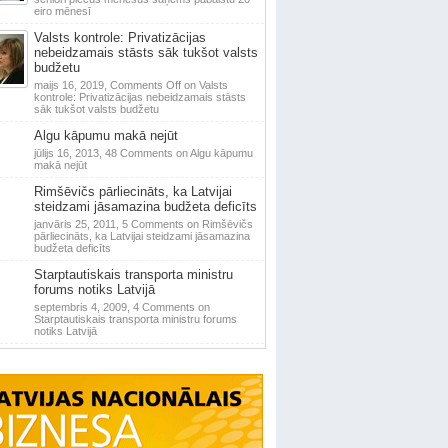
eiro mēnesī
Valsts kontrole: Privatizācijas
nebeidzamais stāsts sāk tukšot valsts
budžetu
maijs 16, 2019,
Comments Off
on Valsts
kontrole: Privatizācijas nebeidzamais stāsts
sāk tukšot valsts budžetu
Algu kāpumu makā nejūt
jūlijs 16, 2013,
48 Comments
on Algu kāpumu
makā nejūt
Rimšēvičs pārliecināts, ka Latvijai
steidzami jāsamazina budžeta deficīts
janvāris 25, 2011,
5 Comments
on Rimšēvičs
pārliecināts, ka Latvijai steidzami jāsamazina
budžeta deficīts
Starptautiskais transporta ministru
forums notiks Latvijā
septembris 4, 2009,
4 Comments
on
Starptautiskais transporta ministru forums
notiks Latvijā