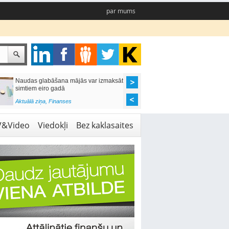
par mums
Naudas glabāšana mājās var izmaksāt
Katrs desmitais mājok
simtiem eiro gadā
pieteikums tiek noraid
kredītvēstures dēļ
Aktuālā ziņa
,
Finanses
Aktuālā ziņa
,
Finanses
V&Video
Viedokļi
Bez kaklasaites