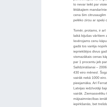
to nevar teikt par vi
lētākajiem mandarīnie
cena šim citrusauglim 
pelēko zirņu ar speķi 
Tomēr, protams, ir arī
laikā bijušas vārītiem
Ievērojams cenu kāpums
gadā tos varēja nopirk
iepriekšējos divus gad
vismazākais cenas kāpu
par 1 procentu jeb pa
Salīdzināšanai – 2006.
430 eiro mēnesī. Šogad
vairāk nekā 1000 eiro
pieejamāka. Arī Ferrat
Latvijas iedzīvotāji 
vairāk. Ziemassvētku tē
mājsaimniecības ienāk
iepirkšanās, bet trešd