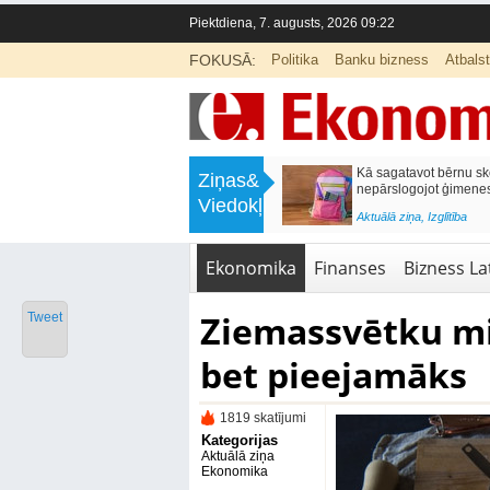
Piektdiena, 7. augusts, 2026 09:22
FOKUSĀ:
Politika
Banku bizness
Atbals
>
Labklājības ministrija rosina reformēt
Kā sagatavot bērnu sko
Ziņas&
un būtiski uzlabot vecāku pabalstu
nepārslogojot ģimene
Viedokļi
<
Aktuālā ziņa
,
Ekonomika
Aktuālā ziņa
,
Izglītība
Ekonomika
Finanses
Bizness Lat
Ziemassvētku mi
Tweet
bet pieejamāks
1819 skatījumi
Kategorijas
Aktuālā ziņa
Ekonomika