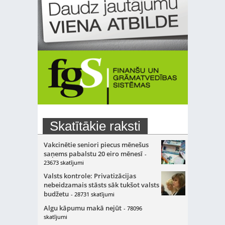
Skatītākie raksti
Vakcinētie seniori piecus mēnešus
saņems pabalstu 20 eiro mēnesī
-
23673 skatījumi
Valsts kontrole: Privatizācijas
nebeidzamais stāsts sāk tukšot valsts
budžetu
- 28731 skatījumi
Algu kāpumu makā nejūt
- 78096
skatījumi