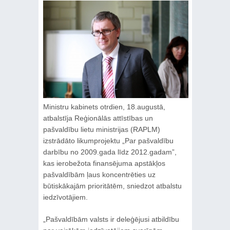
Ministru kabinets otrdien, 18.augustā,
atbalstīja Reģionālās attīstības un
pašvaldību lietu ministrijas (RAPLM)
izstrādāto likumprojektu „Par pašvaldību
darbību no 2009.gada līdz 2012.gadam”,
kas ierobežota finansējuma apstākļos
pašvaldībām ļaus koncentrēties uz
būtiskākajām prioritātēm, sniedzot atbalstu
iedzīvotājiem.
„Pašvaldībām valsts ir deleģējusi atbildību