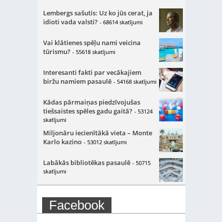
Lembergs sašutis: Uz ko jūs cerat, ja
idioti vada valsti?
- 68614 skatījumi
Vai klātienes spēļu nami veicina
tūrismu?
- 55618 skatījumi
Interesanti fakti par vecākajiem
biržu namiem pasaulē
- 54168 skatījumi
Kādas pārmaiņas piedzīvojušas
tiešsaistes spēles gadu gaitā?
- 53124
skatījumi
Miljonāru iecienītākā vieta – Monte
Karlo kazino
- 53012 skatījumi
Labākās bibliotēkas pasaulē
- 50715
skatījumi
Facebook