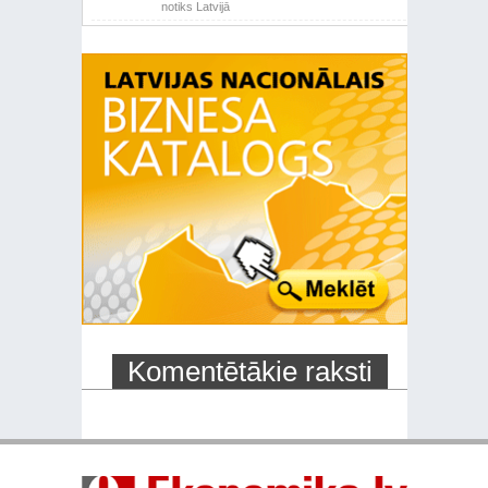
notiks Latvijā
Komentētākie raksti