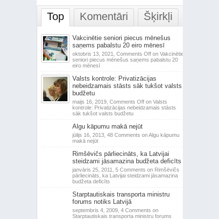
Top
Komentāri
Šķirkļi
Vakcinētie seniori piecus mēnešus
saņems pabalstu 20 eiro mēnesī
oktobris 13, 2021,
Comments Off
on Vakcinētie
seniori piecus mēnešus saņems pabalstu 20
eiro mēnesī
Valsts kontrole: Privatizācijas
nebeidzamais stāsts sāk tukšot valsts
budžetu
maijs 16, 2019,
Comments Off
on Valsts
kontrole: Privatizācijas nebeidzamais stāsts
sāk tukšot valsts budžetu
Algu kāpumu makā nejūt
jūlijs 16, 2013,
48 Comments
on Algu kāpumu
makā nejūt
Rimšēvičs pārliecināts, ka Latvijai
steidzami jāsamazina budžeta deficīts
janvāris 25, 2011,
5 Comments
on Rimšēvičs
pārliecināts, ka Latvijai steidzami jāsamazina
budžeta deficīts
Starptautiskais transporta ministru
forums notiks Latvijā
septembris 4, 2009,
4 Comments
on
Starptautiskais transporta ministru forums