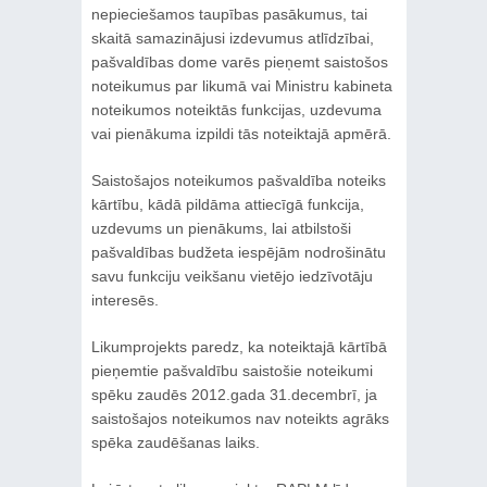
nepieciešamos taupības pasākumus, tai
skaitā samazinājusi izdevumus atlīdzībai,
pašvaldības dome varēs pieņemt saistošos
noteikumus par likumā vai Ministru kabineta
noteikumos noteiktās funkcijas, uzdevuma
vai pienākuma izpildi tās noteiktajā apmērā.
Saistošajos noteikumos pašvaldība noteiks
kārtību, kādā pildāma attiecīgā funkcija,
uzdevums un pienākums, lai atbilstoši
pašvaldības budžeta iespējām nodrošinātu
savu funkciju veikšanu vietējo iedzīvotāju
interesēs.
Likumprojekts paredz, ka noteiktajā kārtībā
pieņemtie pašvaldību saistošie noteikumi
spēku zaudēs 2012.gada 31.decembrī, ja
saistošajos noteikumos nav noteikts agrāks
spēka zaudēšanas laiks.