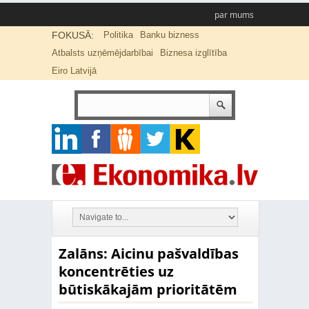
par mums
FOKUSĀ:
Politika
Banku bizness
Atbalsts uzņēmējdarbībai
Biznesa izglītība
Eiro Latvijā
Zalāns: Aicinu pašvaldības
koncentrēties uz
būtiskākajām prioritātēm