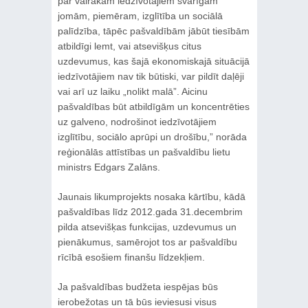
par vairākām iedzīvotājiem svarīgām
jomām, piemēram, izglītība un sociālā
palīdzība, tāpēc pašvaldībām jābūt tiesībām
atbildīgi lemt, vai atsevišķus citus
uzdevumus, kas šajā ekonomiskajā situācijā
iedzīvotājiem nav tik būtiski, var pildīt daļēji
vai arī uz laiku „nolikt malā”. Aicinu
pašvaldības būt atbildīgām un koncentrēties
uz galveno, nodrošinot iedzīvotājiem
izglītību, sociālo aprūpi un drošību,” norāda
reģionālās attīstības un pašvaldību lietu
ministrs Edgars Zalāns.
Jaunais likumprojekts nosaka kārtību, kādā
pašvaldības līdz 2012.gada 31.decembrim
pilda atsevišķas funkcijas, uzdevumus un
pienākumus, samērojot tos ar pašvaldību
rīcībā esošiem finanšu līdzekļiem.
Ja pašvaldības budžeta iespējas būs
ierobežotas un tā būs ieviesusi visus