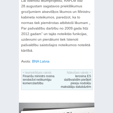
Lai īstenotu likumprojektu, RAPLM līdz
28.augustam sagatavos priekšlikumus
grozījumiem atsevišķos likumos un Ministru
kabineta noteikumos, paredzot, ka to
normas tiek piemērotas atbilstoši likumam „
Par pašvaldību darbību no 2009.gada līdz
2012.gadam” un tajās noteiktās funkcijas,
uzdevumi un pienākumi tiek īstenoti
pašvaldību saistošajos noteikumos noteiktā
kārtībā.
Avots:
BNA Latvia
< Iepriekšējais raksts
Nākošais raksts >
Finanšu ministrs rosina
Ierosina ES
ierobežot nelikumīgu
dalībvalstīm piešķirt
komercdarbību
pieeju nodokļu
maksātāju datubāzēm