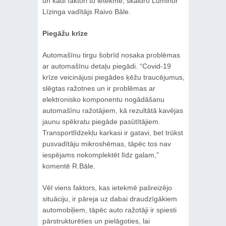
un kādi faktori to ietekmē, skaidro Luminor
Līzinga vadītājs Raivo Bāle.
Piegāžu krīze
Automašīnu tirgu šobrīd nosaka problēmas
ar automašīnu detaļu piegādi. “Covid-19
krīze veicinājusi piegādes ķēžu traucējumus,
slēgtas ražotnes un ir problēmas ar
elektronisko komponentu nogādāšanu
automašīnu ražotājiem, kā rezultātā kavējas
jaunu spēkratu piegāde pasūtītājiem.
Transportlīdzekļu karkasi ir gatavi, bet trūkst
pusvadītāju mikroshēmas, tāpēc tos nav
iespējams nokomplektēt līdz galam,”
komentē R.Bāle.
Vēl viens faktors, kas ietekmē pašreizējo
situāciju, ir pāreja uz dabai draudzīgākiem
automobiļiem, tāpēc auto ražotāji ir spiesti
pārstrukturēties un pielāgoties, lai