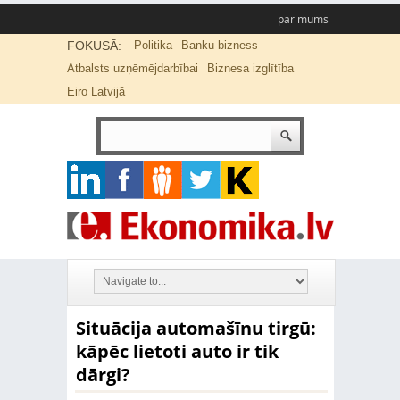
par mums
FOKUSĀ:
Politika
Banku bizness
Atbalsts uzņēmējdarbībai
Biznesa izglītība
Eiro Latvijā
Situācija automašīnu tirgū:
kāpēc lietoti auto ir tik
dārgi?