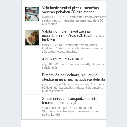
Vakcinētie seniori piecus mēnešus
saņems pabalstu 20 eiro mēnesī
oktobris 13, 2021,
Comments Off
on Vakcinētie
seniori piecus mēnešus saņems pabalstu 20
eiro mēnesī
Valsts kontrole: Privatizācijas
nebeidzamais stāsts sāk tukšot valsts
budžetu
maijs 16, 2019,
Comments Off
on Valsts
kontrole: Privatizācijas nebeidzamais stāsts
sāk tukšot valsts budžetu
Algu kāpumu makā nejūt
jūlijs 16, 2013,
48 Comments
on Algu kāpumu
makā nejūt
Rimšēvičs pārliecināts, ka Latvijai
steidzami jāsamazina budžeta deficīts
janvāris 25, 2011,
5 Comments
on Rimšēvičs
pārliecināts, ka Latvijai steidzami jāsamazina
budžeta deficīts
Starptautiskais transporta ministru
forums notiks Latvijā
septembris 4, 2009,
4 Comments
on
Starptautiskais transporta ministru forums
notiks Latvijā