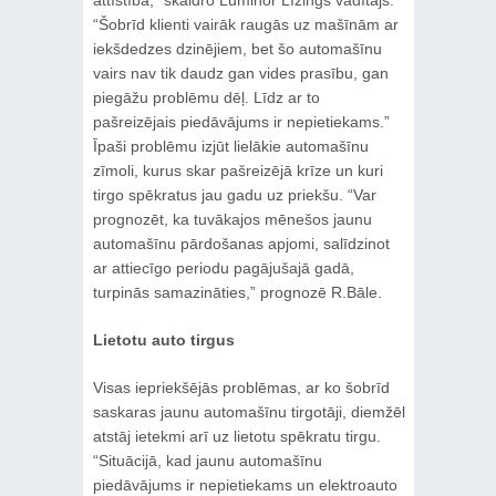
“Šobrīd klienti vairāk raugās uz mašīnām ar
iekšdedzes dzinējiem, bet šo automašīnu
vairs nav tik daudz gan vides prasību, gan
piegāžu problēmu dēļ. Līdz ar to
pašreizējais piedāvājums ir nepietiekams.”
Īpaši problēmu izjūt lielākie automašīnu
zīmoli, kurus skar pašreizējā krīze un kuri
tirgo spēkratus jau gadu uz priekšu. “Var
prognozēt, ka tuvākajos mēnešos jaunu
automašīnu pārdošanas apjomi, salīdzinot
ar attiecīgo periodu pagājušajā gadā,
turpinās samazināties,” prognozē R.Bāle.
Lietotu auto tirgus
Visas iepriekšējās problēmas, ar ko šobrīd
saskaras jaunu automašīnu tirgotāji, diemžēl
atstāj ietekmi arī uz lietotu spēkratu tirgu.
“Situācijā, kad jaunu automašīnu
piedāvājums ir nepietiekams un elektroauto