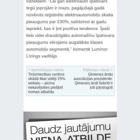
līdzekļiem. “Lai gan elektroauto īpatsvars
tirgū joprojām ir mazs, pagājušajā gadā
novērots reģistrēto elektroautomobīļu skaita
pieaugums par 230%, salīdzinot ar gadu
iepriekš, kas ir ļoti pozitīva tendence. Īpaši
liels videi draudzīgāko automašīnu īpatsvara
pieaugums vērojams augstākās klases
automobiļu segmentā,” komentē Luminor
Līzings vadītājs.
< Iepriekšējais raksts
Nākošais raksts >
Tirdzniecības centros
Ģimenes ārstu
strādā tikai vidēji 25%
asociācijas prezidente:
veikalu – aicina
Ģimenes ārsti šobrīd ir
nekavējoties piešķirt
ļoti pārslogoti
nomas atbalstu