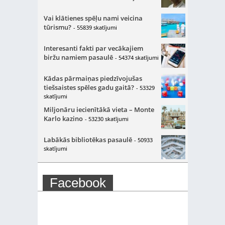
Vai klātienes spēļu nami veicina
tūrismu?
- 55839 skatījumi
Interesanti fakti par vecākajiem
biržu namiem pasaulē
- 54374 skatījumi
Kādas pārmaiņas piedzīvojušas
tiešsaistes spēles gadu gaitā?
- 53329
skatījumi
Miljonāru iecienītākā vieta – Monte
Karlo kazino
- 53230 skatījumi
Labākās bibliotēkas pasaulē
- 50933
skatījumi
Facebook