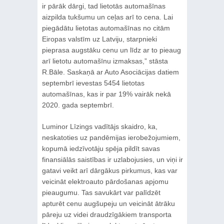
ir pārāk dārgi, tad lietotās automašīnas
aizpilda tukšumu un ceļas arī to cena. Lai
piegādātu lietotas automašīnas no citām
Eiropas valstīm uz Latviju, starpnieki
pieprasa augstāku cenu un līdz ar to pieaug
arī lietotu automašīnu izmaksas,” stāsta
R.Bāle. Saskaņā ar Auto Asociācijas datiem
septembrī ievestas 5454 lietotas
automašīnas, kas ir par 19% vairāk nekā
2020. gada septembrī.
Luminor Līzings vadītājs skaidro, ka,
neskatoties uz pandēmijas ierobežojumiem,
kopumā iedzīvotāju spēja pildīt savas
finansiālās saistības ir uzlabojusies, un viņi ir
gatavi veikt arī dārgākus pirkumus, kas var
veicināt elektroauto pārdošanas apjomu
pieaugumu. Tas savukārt var palīdzēt
apturēt cenu augšupeju un veicināt ātrāku
pāreju uz videi draudzīgākiem transporta