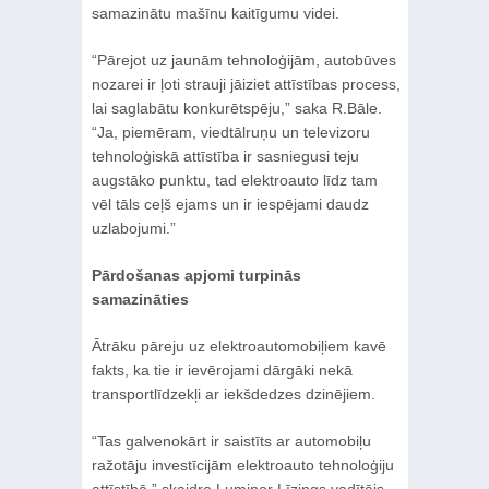
samazinātu mašīnu kaitīgumu videi.
“Pārejot uz jaunām tehnoloģijām, autobūves
nozarei ir ļoti strauji jāiziet attīstības process,
lai saglabātu konkurētspēju,” saka R.Bāle.
“Ja, piemēram, viedtālruņu un televizoru
tehnoloģiskā attīstība ir sasniegusi teju
augstāko punktu, tad elektroauto līdz tam
vēl tāls ceļš ejams un ir iespējami daudz
uzlabojumi.”
Pārdošanas apjomi turpinās
samazināties
Ātrāku pāreju uz elektroautomobiļiem kavē
fakts, ka tie ir ievērojami dārgāki nekā
transportlīdzekļi ar iekšdedzes dzinējiem.
“Tas galvenokārt ir saistīts ar automobiļu
ražotāju investīcijām elektroauto tehnoloģiju
attīstībā,” skaidro Luminor Līzings vadītājs.