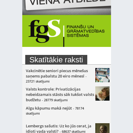
Skatītākie raksti
Vakcinētie seniori piecus mēnešus
saņems pabalstu 20 eiro mēnesī
-
23721 skatījumi
Valsts kontrole: Privatizācijas
nebeidzamais stāsts sāk tukšot valsts
budžetu
- 28779 skatījumi
Algu kāpumu makā nejūt
- 78174
skatījumi
Lembergs sašutis: Uz ko jūs cerat, ja
idioti vada valsti?
- 68637 skatījumi