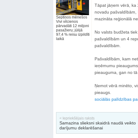
Tāpat jāņem vērā, ka 2
novadu pašvaldībām, ku
Septiņos mēnešos
mazināta reģionālā ne
Vivi vilcienos
pārvadāti 12 miljoni
pasažieru; jūlijā
No valsts budžeta tiek
97,4 % reisu izpildīti
pašvaldībām un 4 repu
laikā
pašvaldībām.
Pašvaldībām, kam neti
ieņēmumu pieaugums 
pieauguma, gan no tā
Ņemot vērā minēto, v
pieaugs.
sociālās palīdzības pa
< Iepriekšējais raksts
Samazina slieksni skaidrā naudā veikto
darījumu deklarēšanai