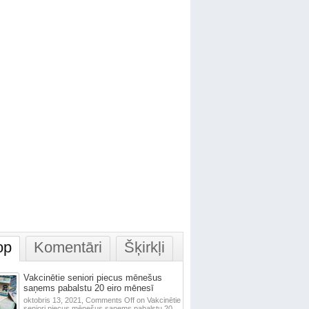
op
Komentāri
Šķirkļi
Vakcinētie seniori piecus mēnešus
saņems pabalstu 20 eiro mēnesī
oktobris 13, 2021,
Comments Off
on Vakcinētie
seniori piecus mēnešus saņems pabalstu 20