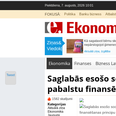
Piektdiena, 7. augusts, 2026 10:01
FOKUSĀ:
Politika
Banku bizness
Atbals
>
Labklājības ministrija rosina reformēt
Kā sagatavot bērnu sko
Ziņas&
un būtiski uzlabot vecāku pabalstu
nepārslogojot ģimene
Viedokļi
<
Aktuālā ziņa
,
Ekonomika
Aktuālā ziņa
,
Izglītība
Ekonomika
Finanses
Bizness Lat
Saglabās esošo s
Tweet
pabalstu finansē
1582 skatījumi
Kategorijas
Aktuālā ziņa
Ekonomika
Jaunumi