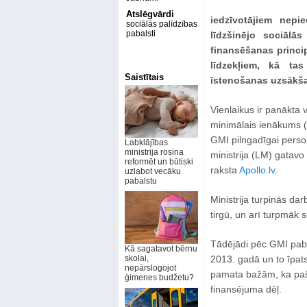
Atslēgvārdi
iedzīvotājiem nepi
sociālās palīdzības
pabalsti
līdzšinējo sociālā
finansēšanas princi
līdzekļiem, kā tas
Saistītais
īstenošanas uzsākšan
Vienlaikus ir panākta 
minimālais ienākums (
GMI pilngadīgai persona
Labklājības
ministrija rosina
ministrija (LM) gatav
reformēt un būtiski
raksta
Apollo.lv
.
uzlabot vecāku
pabalstu
Ministrija turpinās da
tirgū, un arī turpmāk
Tādējādi pēc GMI pab
Kā sagatavot bērnu
skolai,
2013. gadā un to īpat
nepārslogojot
pamata bažām, ka paš
ģimenes budžetu?
finansējuma dēļ.