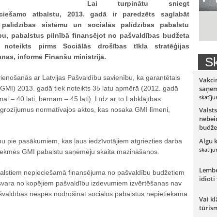
Lai turpinātu sniegt
eciešamo atbalstu, 2013. gadā ir paredzēts saglabāt
s palīdzības sistēmu un sociālās palīdzības pabalstu
pu, pabalstus pilnībā finansējot no pašvaldības budžeta
 noteikts pirms Sociālās drošības tīkla stratēģijas
as, informē Finanšu ministrijā.
Sk
vienošanās ar Latvijas Pašvaldību savienību, ka garantētais
Vakci
GMI) 2013. gadā tiek noteikts 35 latu apmērā (2012. gadā
saņem
skatīju
i – 40 lati, bērnam – 45 lati). Līdz ar to Labklājības
o grozījumus normatīvajos aktos, kas nosaka GMI līmeni,
Valsts
nebeid
budže
Algu 
rbu pie pasākumiem, kas ļaus iedzīvotājiem atgriezties darba
skatīju
 sekmēs GMI pabalstu saņēmēju skaita mazināšanos.
Lember
alstiem nepieciešamā finansējuma no pašvaldību budžetiem
idioti
svara no kopējiem pašvaldību izdevumiem izvērtēšanas nav
valdības nespēs nodrošināt sociālos pabalstus nepietiekama
Vai kl
tūris