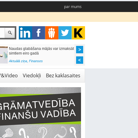
par mums
Naudas glabāšana mājās var izmaksāt
Katrs desmitais mājok
simtiem eiro gadā
pieteikums tiek noraid
kredītvēstures dēļ
Aktuālā ziņa
,
Finanses
Aktuālā ziņa
,
Finanses
V&Video
Viedokļi
Bez kaklasaites