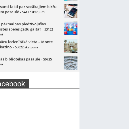
santi fakti par vecākajiem biržu
m pasaulē
- 54177 skatījumi
 pārmaiņas piedzīvojušas
istes spēles gadu gaitā?
- 53132
mi
nāru iecienītākā vieta – Monte
 kazino
- 53022 skatījumi
ās bibliotēkas pasaulē
- 50725
mi
acebook