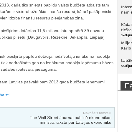
013. gadā tiks sniegts papildu valsts budžeta atbalsts tām
Intere
rām ir visierobežotākie finanšu resursi, kā arī pakāpeniski
namie
vienlīdzība finanšu resursu pieejamības ziņā.
Kādas
tiešsa
 piešķirtas dotācijas 11,5 miljonu latu apmērā 89 novadu
skatīju
blikas pilsētu (Daugavpils, Rēzekne, Jēkabpils, Liepāja)
Miljo
Karlo
ek piešķirta papildu dotācija, iedzīvotāju ienākuma nodokļa
Labāk
tiek nodrošināts gan no ienākuma nodokļa ieņēmumu bāzes
skatīju
 sadales īpatsvara pieauguma.
isām Latvijas pašvaldībām 2013.gadā budžeta ieņēmumi
F
balsti
Nākošais raksts >
The Wall Street Journal publicē ekonomikas
ministra rakstu par Latvijas ekonomiku