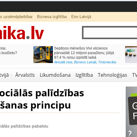
ts uzņēmējdarbībai
Biznesa izglītība
Eiro Latvijā
lai,
Septiņos mēnešos Vivi vilcienos
s budžetu?
pārvadāti 12 miljoni pasažieru; jūlijā
97,4 % reisu izpildīti laikā
Aktuālā ziņa
,
Bizness Latvijā
,
Tirdzniecība
vijā
Ārvalstīs
Likumdošana
Izglītība
Tehnoloģijas
T
ociālās palīdzības
šanas principu