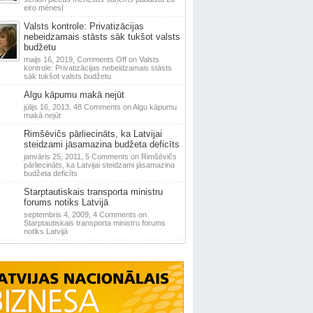
eiro mēnesī
Valsts kontrole: Privatizācijas
nebeidzamais stāsts sāk tukšot valsts
budžetu
maijs 16, 2019,
Comments Off
on Valsts
kontrole: Privatizācijas nebeidzamais stāsts
sāk tukšot valsts budžetu
Algu kāpumu makā nejūt
jūlijs 16, 2013,
48 Comments
on Algu kāpumu
makā nejūt
Rimšēvičs pārliecināts, ka Latvijai
steidzami jāsamazina budžeta deficīts
janvāris 25, 2011,
5 Comments
on Rimšēvičs
pārliecināts, ka Latvijai steidzami jāsamazina
budžeta deficīts
Starptautiskais transporta ministru
forums notiks Latvijā
septembris 4, 2009,
4 Comments
on
Starptautiskais transporta ministru forums
notiks Latvijā