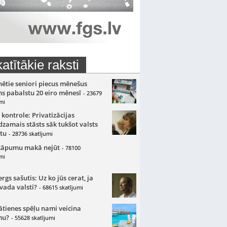
atītākie raksti
nētie seniori piecus mēnešus
s pabalstu 20 eiro mēnesī
- 23679
mi
 kontrole: Privatizācijas
zamais stāsts sāk tukšot valsts
tu
- 28736 skatījumi
kāpumu makā nejūt
- 78100
mi
gs sašutis: Uz ko jūs cerat, ja
 vada valsti?
- 68615 skatījumi
ātienes spēļu nami veicina
mu?
- 55628 skatījumi