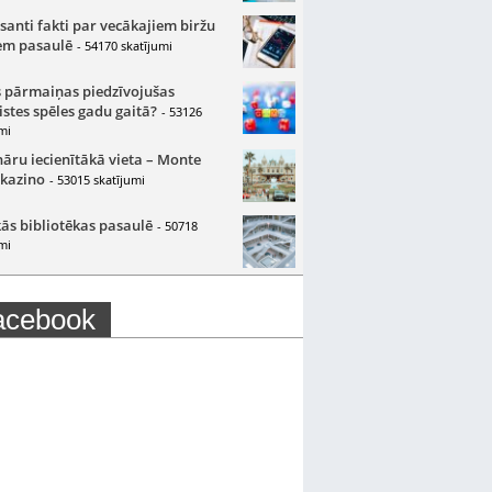
santi fakti par vecākajiem biržu
m pasaulē
- 54170 skatījumi
 pārmaiņas piedzīvojušas
istes spēles gadu gaitā?
- 53126
mi
nāru iecienītākā vieta – Monte
 kazino
- 53015 skatījumi
ās bibliotēkas pasaulē
- 50718
mi
acebook