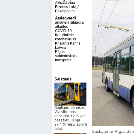
Aktuālā ziņa
Bizness Latvijā
Pakalpojumi
Atslēgvārdi
ārkārtējā situācija
atlaides
COVID-19
Ilze Viņķele
koronavīruss
Krišjānis Kariņš
Latvija
Rīgas
sabiedriskais
transports
Saistītais
Septiņos mēnešos
Vivi vilcienos
pārvadāti 12 miljoni
pasažieru; jūlijā
97,4 % reisu izpildīti
laikā
Saskaņā ar Rīgas dom