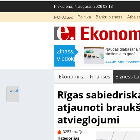
Piektdiena, 7. augusts, 2026 08:13
FOKUSĀ:
Politika
Banku bizness
Atbals
>
Septiņos mēnešos Vivi vilcienos
Naudas glabāšana māj
Ziņas&
pārvadāti 12 miljoni pasažieru; jūlijā
simtiem eiro gadā
Viedokļi
97,4 % reisu izpildīti laikā
<
Aktuālā ziņa
,
Finanses
Aktuālā ziņa
,
Bizness Latvijā
,
Tirdzniecība
Ekonomika
Finanses
Bizness Lat
Rīgas sabiedrisk
Tweet
atjaunoti brauk
atvieglojumi
3257 skatījumi
Kategorijas