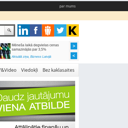
par mums
Mēneša laikā degvielas cenas
Rīgas pašvaldības sko
samazinājās par 3,5%
pieejamas 192 vietas 
Aktuālā ziņa
,
Bizness Latvijā
Aktuālā ziņa
,
Izglītība
V&Video
Viedokļi
Bez kaklasaites