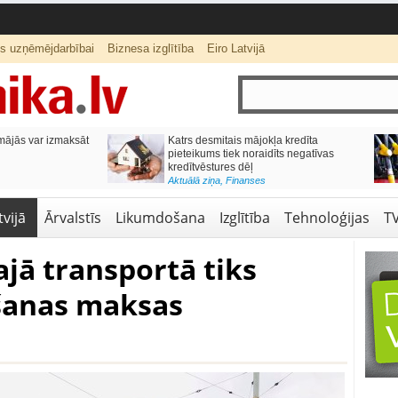
ts uzņēmējdarbībai
Biznesa izglītība
Eiro Latvijā
ās var izmaksāt
Katrs desmitais mājokļa kredīta
pieteikums tiek noraidīts negatīvas
kredītvēstures dēļ
Aktuālā ziņa
,
Finanses
vijā
Ārvalstīs
Likumdošana
Izglītība
Tehnoloģijas
T
ajā transportā tiks
šanas maksas