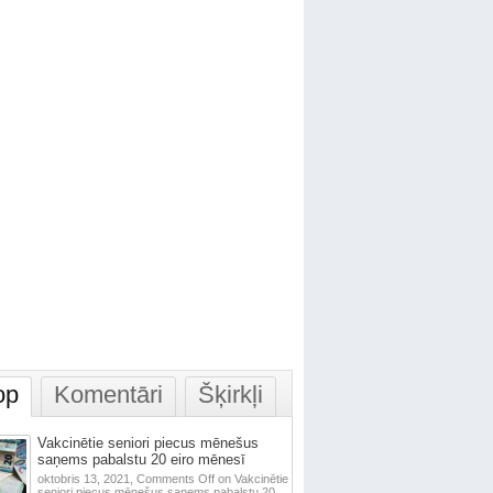
op
Komentāri
Šķirkļi
Vakcinētie seniori piecus mēnešus
saņems pabalstu 20 eiro mēnesī
oktobris 13, 2021,
Comments Off
on Vakcinētie
seniori piecus mēnešus saņems pabalstu 20