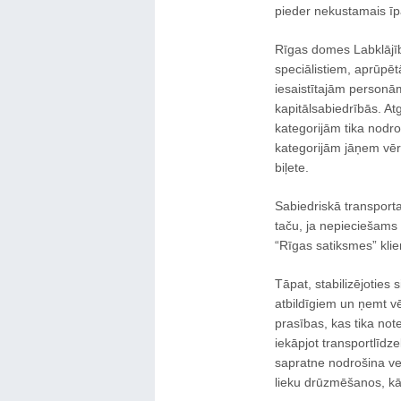
pieder nekustamais ī
Rīgas domes Labklājīb
speciālistiem, aprūpē
iesaistītajām personā
kapitālsabiedrībās. At
kategorijām tika nodro
kategorijām jāņem vēr
biļete.
Sabiedriskā transport
taču, ja nepieciešams 
“Rīgas satiksmes” kli
Tāpat, stabilizējoties 
atbildīgiem un ņemt vē
prasības, kas tika note
iekāpjot transportlīdze
sapratne nodrošina vei
lieku drūzmēšanos, kā a