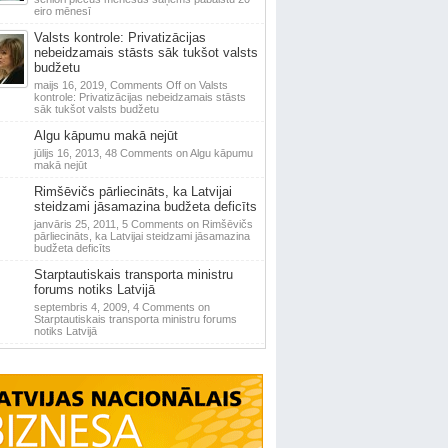
eiro mēnesī
Valsts kontrole: Privatizācijas
nebeidzamais stāsts sāk tukšot valsts
budžetu
maijs 16, 2019,
Comments Off
on Valsts
kontrole: Privatizācijas nebeidzamais stāsts
sāk tukšot valsts budžetu
Algu kāpumu makā nejūt
jūlijs 16, 2013,
48 Comments
on Algu kāpumu
makā nejūt
Rimšēvičs pārliecināts, ka Latvijai
steidzami jāsamazina budžeta deficīts
janvāris 25, 2011,
5 Comments
on Rimšēvičs
pārliecināts, ka Latvijai steidzami jāsamazina
budžeta deficīts
Starptautiskais transporta ministru
forums notiks Latvijā
septembris 4, 2009,
4 Comments
on
Starptautiskais transporta ministru forums
notiks Latvijā