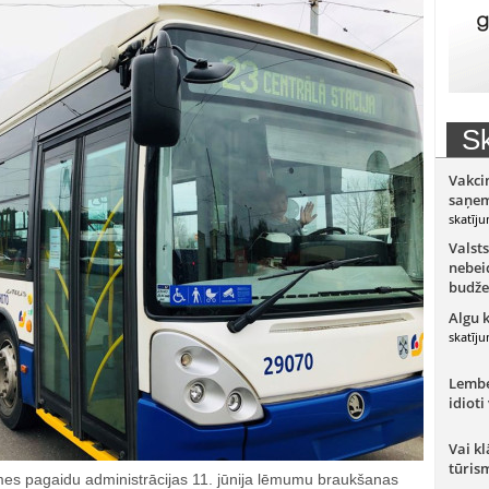
Sk
Vakci
saņem
skatīju
Valsts
nebeid
budže
Algu 
skatīju
Lember
idioti
Vai kl
tūris
es pagaidu administrācijas 11. jūnija lēmumu braukšanas