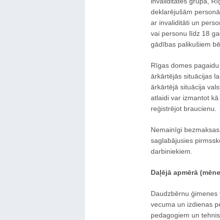
invaliditātes grupa, Rī
deklarējušām personām
ar invaliditāti un pers
vai personu līdz 18 g
gādības palikušiem b
Rīgas domes pagaidu a
ārkārtējās situācijas 
ārkārtējā situācija val
atlaidi var izmantot kā
reģistrējot braucienu.
Nemainīgi bezmaksas 
saglabājusies pirmssk
darbiniekiem.
Daļējā apmērā (mēneš
Daudzbērnu ģimenes ve
vecuma un izdienas pe
pedagogiem un tehnisk