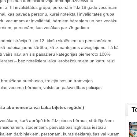
gas pilsētas administratīvajā teritorijā dzīvesvietu
 ar III invaliditātes grupu, personām līdz 18 gadu vecumam
onai, kas pavada personu, kurai noteikta I invaliditātes grupa
adu vecumam ar invaliditāti, bērniem bāreņiem un bez vecāku
ērniem, personām, kas vecākas par 75 gadiem.
dministrācija 9. un 12. klašu skolēniem un pensionāriem
laikā noteica jaunu kārtību, kā izmantojams atvieglojums. Tā kā
stī vairs nav, arī šīs pasažieru kategorijas piemēroto 100%
 ierasts – bez noteiktiem laika ierobežojumiem un katru reizi
braukšana autobusos, trolejbusos un tramvajos
olas vecuma bērniem, valsts un pašvaldības policijas
a abonementa vai laika biļetes iegādei)
T
cākam, kurš aprūpē trīs līdz piecus bērnus, strādājošiem
nsionāriem, studentiem, pašvaldības izglītības iestāžu
ajiem darbiniekiem, personām, kuras deklarējušās vai kurām