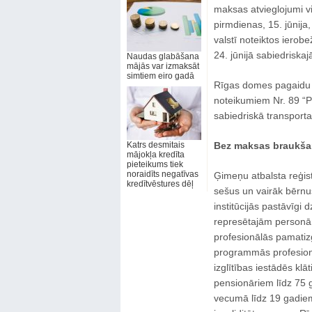
maksas atvieglojumi v
pirmdienas, 15. jūnija
valstī noteiktos ierob
24. jūnijā sabiedrisk
Naudas glabāšana
mājās var izmaksāt
simtiem eiro gadā
Rīgas domes pagaidu a
noteikumiem Nr. 89 “P
sabiedriskā transporta
Katrs desmitais
Bez maksas braukša
mājokļa kredīta
pieteikums tiek
noraidīts negatīvas
Ģimeņu atbalsta reģi
kredītvēstures dēļ
sešus un vairāk bērnus
institūcijās pastāvīgi 
represētajām personām
profesionālās pamatizgl
programmās profesionāl
izglītības iestādēs kl
pensionāriem līdz 75 g
vecumā līdz 19 gadiem