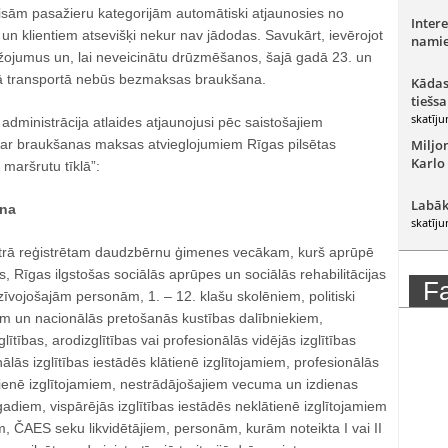
isām pasažieru kategorijām automātiski atjaunosies no
Intere
, un klientiem atsevišķi nekur nav jādodas. Savukārt, ievērojot
namie
ežojumus un, lai neveicinātu drūzmēšanos, šajā gadā 23. un
ajā transportā nebūs bezmaksas braukšana.
Kādas
tiešsa
skatīju
dministrācija atlaides atjaunojusi pēc saistošajiem
ar braukšanas maksas atvieglojumiem Rīgas pilsētas
Miljo
Karlo
 maršrutu tīklā”:
Labāk
na
skatīju
strā reģistrētam daudzbērnu ģimenes vecākam, kurš aprūpē
, Rīgas ilgstošas sociālās aprūpes un sociālās rehabilitācijas
F
dzīvojošajām personām, 1. – 12. klašu skolēniem, politiski
 un nacionālās pretošanās kustības dalībniekiem,
ītības, arodizglītības vai profesionālās vidējās izglītības
ās izglītības iestādēs klātienē izglītojamiem, profesionālās
ātienē izglītojamiem, nestrādājošajiem vecuma un izdienas
adiem, vispārējās izglītības iestādēs neklātienē izglītojamiem
, ČAES seku likvidētājiem, personām, kurām noteikta I vai II