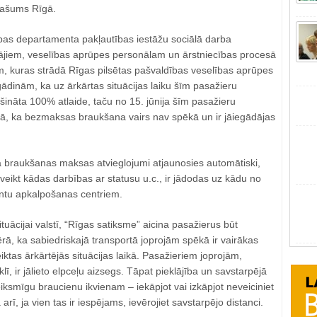
pašums Rīgā.
as departamenta pakļautības iestāžu sociālā darba
tājiem, veselības aprūpes personālam un ārstniecības procesā
m, kuras strādā Rīgas pilsētas pašvaldības veselības aprūpes
gādinām, ka uz ārkārtas situācijas laiku šīm pasažieru
šināta 100% atlaide, taču no 15. jūnija šīm pasažieru
ā, ka bezmaksas braukšana vairs nav spēkā un ir jāiegādājas
a braukšanas maksas atvieglojumi atjaunosies automātiski,
veikt kādas darbības ar statusu u.c., ir jādodas uz kādu no
entu apkalpošanas centriem.
situācijai valstī, “Rīgas satiksme” aicina pasažierus būt
rā, ka sabiedriskajā transportā joprojām spēkā ir vairākas
iktas ārkārtējās situācijas laikā. Pasažieriem joprojām,
klī, ir jālieto elpceļu aizsegs. Tāpat pieklājība un savstarpējā
ksmīgu braucienu ikvienam – iekāpjot vai izkāpjot neveiciniet
rī, ja vien tas ir iespējams, ievērojiet savstarpējo distanci.