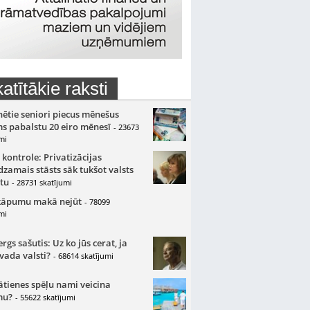
atītākie raksti
nētie seniori piecus mēnešus
s pabalstu 20 eiro mēnesī
- 23673
mi
 kontrole: Privatizācijas
zamais stāsts sāk tukšot valsts
tu
- 28731 skatījumi
kāpumu makā nejūt
- 78099
mi
gs sašutis: Uz ko jūs cerat, ja
 vada valsti?
- 68614 skatījumi
ātienes spēļu nami veicina
mu?
- 55622 skatījumi