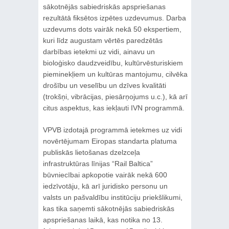
sākotnējās sabiedriskās apspriešanas
rezultātā fiksētos izpētes uzdevumus. Darba
uzdevums dots vairāk nekā 50 ekspertiem,
kuri līdz augustam vērtēs paredzētās
darbības ietekmi uz vidi, ainavu un
bioloģisko daudzveidību, kultūrvēsturiskiem
pieminekļiem un kultūras mantojumu, cilvēka
drošību un veselību un dzīves kvalitāti
(trokšņi, vibrācijas, piesārņojums u.c.), kā arī
citus aspektus, kas iekļauti IVN programmā.
VPVB izdotajā programmā ietekmes uz vidi
novērtējumam Eiropas standarta platuma
publiskās lietošanas dzelzceļa
infrastruktūras līnijas “Rail Baltica”
būvniecībai apkopotie vairāk nekā 600
iedzīvotāju, kā arī juridisko personu un
valsts un pašvaldību institūciju priekšlikumi,
kas tika saņemti sākotnējās sabiedriskās
apspriešanas laikā, kas notika no 13.