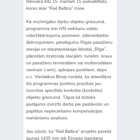
februāra līdz 15. martam 15 pašvaldībās,
kuras skar “Rail Baltica” trase.
Kā nozīmīgāko darbu objektu griezumā,
programma min IVN veikšanu valstu
robežšķērsojuma posmiem, ūdensobjektu
šķērsojumiem, pieslēgumu Rīgas pasažieru
stacijai un starptautiskajai lidostai „Rīga”,
plānotām dzelzceļa stacijām, tunelim, kravu
un pasažieru termināļiem vai multimodālam
centram (-iem), apkopes punktiem, depo
u.c. Vienlaikus Birojs norāda, ka atsevišķos
šīs programmas punktos prasības jau
izvirzītas specifiski konkrēta (konkrētu)
objektu griezumā. Tāpat kā būtisks
jautājums izvirzīts darbs pie pastāvošo un
papildus nepieciešamo kompensācijas
mehānismu analīzes.
Jau ziņots, ka “Rail Baltica” projekts paredz
jaunas 1435 mm jeb Eiropas standarta