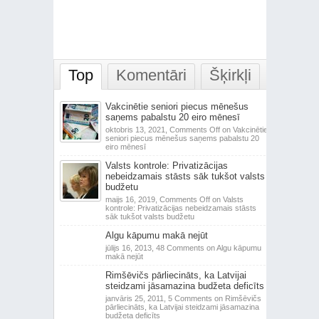
Top
Komentāri
Šķirkļi
Vakcinētie seniori piecus mēnešus
saņems pabalstu 20 eiro mēnesī
oktobris 13, 2021,
Comments Off
on Vakcinētie
seniori piecus mēnešus saņems pabalstu 20
eiro mēnesī
Valsts kontrole: Privatizācijas
nebeidzamais stāsts sāk tukšot valsts
budžetu
maijs 16, 2019,
Comments Off
on Valsts
kontrole: Privatizācijas nebeidzamais stāsts
sāk tukšot valsts budžetu
Algu kāpumu makā nejūt
jūlijs 16, 2013,
48 Comments
on Algu kāpumu
makā nejūt
Rimšēvičs pārliecināts, ka Latvijai
steidzami jāsamazina budžeta deficīts
janvāris 25, 2011,
5 Comments
on Rimšēvičs
pārliecināts, ka Latvijai steidzami jāsamazina
budžeta deficīts