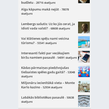
budžetu
- 28716 skatījumi
Algu kāpumu makā nejūt
- 78078
skatījumi
Lembergs sašutis: Uz ko jūs cerat, ja
idioti vada valsti?
- 68608 skatījumi
Vai klātienes spēļu nami veicina
tūrismu?
- 55541 skatījumi
Interesanti fakti par vecākajiem
biržu namiem pasaulē
- 54091 skatījumi
Kādas pārmaiņas piedzīvojušas
tiešsaistes spēles gadu gaitā?
- 53048
skatījumi
Miljonāru iecienītākā vieta – Monte
Karlo kazino
- 52934 skatījumi
Labākās bibliotēkas pasaulē
- 50638
skatījumi