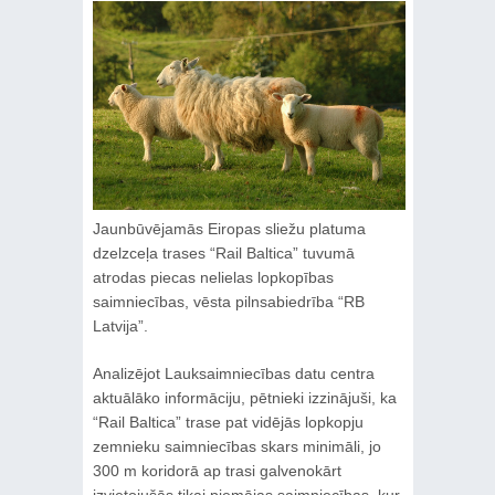
Jaunbūvējamās Eiropas sliežu platuma
dzelzceļa trases “Rail Baltica” tuvumā
atrodas piecas nelielas lopkopības
saimniecības, vēsta pilnsabiedrība “RB
Latvija”.
Analizējot Lauksaimniecības datu centra
aktuālāko informāciju, pētnieki izzinājuši, ka
“Rail Baltica” trase pat vidējās lopkopju
zemnieku saimniecības skars minimāli, jo
300 m koridorā ap trasi galvenokārt
izvietojušās tikai piemājas saimniecības, kur