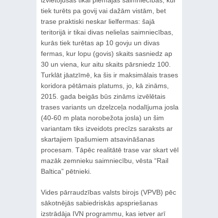
tiek turēts pa govij vai dažām vistām, bet
trase praktiski neskar lielfermas: šajā
teritorijā ir tikai divas nelielas saimniecības,
kurās tiek turētas ap 10 govju un divas
fermas, kur lopu (govis) skaits sasniedz ap
30 un viena, kur aitu skaits pārsniedz 100.
Turklāt jāatzīmē, ka šis ir maksimālais trases
koridora pētāmais platums, jo, kā zināms,
2015. gada beigās būs zināms izvēlētais
trases variants un dzelzceļa nodalījuma josla
(40-60 m plata norobežota josla) un šim
variantam tiks izveidots precīzs saraksts ar
skartajiem īpašumiem atsavināšanas
procesam. Tāpēc realitātē trase var skart vēl
mazāk zemnieku saimniecību, vēsta “Rail
Baltica” pētnieki.
Vides pārraudzības valsts birojs (VPVB) pēc
sākotnējās sabiedriskās apspriešanas
izstrādāja IVN programmu, kas ietver arī