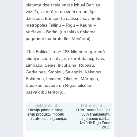
platuma dzelzceļa līnijas izbūvi Baltijas
valstīs, lai ar ātru un videi draudzīgu
dzelzceļa transporta satiksmi savienotu
metropoles Tallinu – Rīgu – Kauņu –
Varšavu – Berlīni (un tālākā nākotnē
pagarinot maršrutu līdz Venēcijai).
“Rail Baltica” trase 265 kilometru garumā
stiepjas cauri Latvijai, skarot Salacgrīvas,
Limbažu, Sējas, Inčukalna, Ropažu,
Garkalnes, Stopiņu, Salaspils, Ķekavas,
Baldones, Iecavas, Olaines, Mārupes,
Bauskas novadu un Rīgas pilsētas
pašvaldību teritoriju.
< Iepriekšējais raksts
Nākošais raksts >
Krievija plāno aizliegt
LUAC nodrošina līdz
zivju produktu importu
50% finansējumu
no Latvijas un Igaunijas
uzņēmumu dalībai
izstādē Riga Food
2015