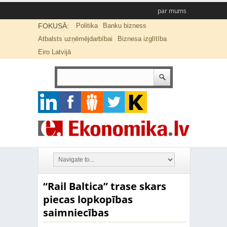
par mums
FOKUSĀ:
Politika
Banku bizness
Atbalsts uzņēmējdarbībai
Biznesa izglītība
Eiro Latvijā
“Rail Baltica” trase skars
piecas lopkopības
saimniecības