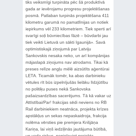
tiks veiksmīgi turpināta pēc šā produktīvā
gada ar ievērojamu progresu projektēšanas
posmā. Patlaban turpinās projektēšana 411
kilometru garumā no pamatlīnijas un notiek
iepirkums vēl 233 kilometriem. Tiek sperti arī
svarīgi soļi būvniecības fāzē – būvdarbi jau
tiek veikti Lietuvā un sākti Igaunijā». Savā
optimistiskajā ziņojumā par Latviju
Sankovskis nesaka neko, un arī kompānijas
mājaslapā ziņojums nav atrodams. Tikai kā
preses relīze angļu mēlē aizsūtīts aģentūrai
LETA. Ticamāk tomēr, ka abas darbinieku
vētules rīt būs izpelnījušās lielāku līdzjūtību
no politiķu puses nekā Sankovska
pašaizsardzības sacerējums. Tā kā vakar uz
Attīstībai/Par! frakcijas sēdi neviens no RB
Rail darbiniekiem neatnāca, projekta krīzes
apstākļus un sekas nepaskaidroja, frakcija
nolēma vērsties pie premjera Krišjāņa
Kariņa, lai viņš iedziļinās jautājuma būtībā,
un vada riskus, nepieļaujot projekta