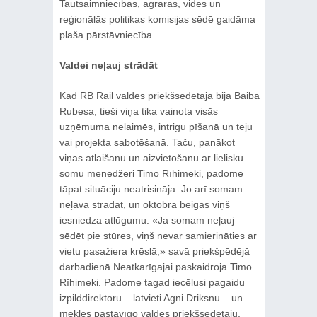
Tautsaimniecības, agrārās, vides un
reģionālās politikas komisijas sēdē gaidāma
plaša pārstāvniecība.
Valdei neļauj strādāt
Kad RB Rail valdes priekšsēdētāja bija Baiba
Rubesa, tieši viņa tika vainota visās
uzņēmuma nelaimēs, intrigu pīšanā un teju
vai projekta sabotēšanā. Taču, panākot
viņas atlaišanu un aizvietošanu ar lielisku
somu menedžeri Timo Rīhimeki, padome
tāpat situāciju neatrisināja. Jo arī somam
neļāva strādāt, un oktobra beigās viņš
iesniedza atlūgumu. «Ja somam neļauj
sēdēt pie stūres, viņš nevar samierināties ar
vietu pasažiera krēslā,» savā priekšpēdējā
darbadienā Neatkarīgajai paskaidroja Timo
Rīhimeki. Padome tagad iecēlusi pagaidu
izpilddirektoru – latvieti Agni Driksnu – un
meklēs pastāvīgo valdes priekšsēdētāju,