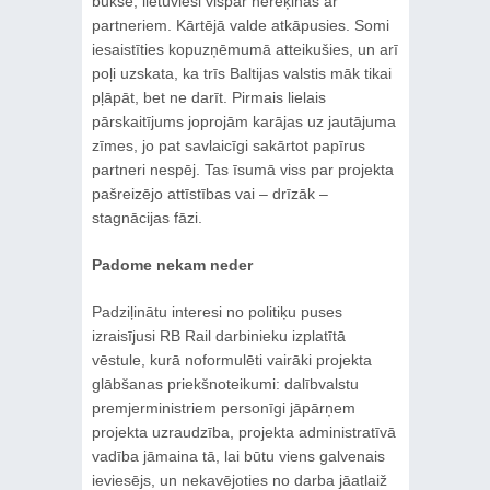
buksē, lietuvieši vispār nerēķinās ar
partneriem. Kārtējā valde atkāpusies. Somi
iesaistīties kopuzņēmumā atteikušies, un arī
poļi uzskata, ka trīs Baltijas valstis māk tikai
pļāpāt, bet ne darīt. Pirmais lielais
pārskaitījums joprojām karājas uz jautājuma
zīmes, jo pat savlaicīgi sakārtot papīrus
partneri nespēj. Tas īsumā viss par projekta
pašreizējo attīstības vai – drīzāk –
stagnācijas fāzi.
Padome nekam neder
Padziļinātu interesi no politiķu puses
izraisījusi RB Rail darbinieku izplatītā
vēstule, kurā noformulēti vairāki projekta
glābšanas priekšnoteikumi: dalībvalstu
premjerministriem personīgi jāpārņem
projekta uzraudzība, projekta administratīvā
vadība jāmaina tā, lai būtu viens galvenais
ieviesējs, un nekavējoties no darba jāatlaiž