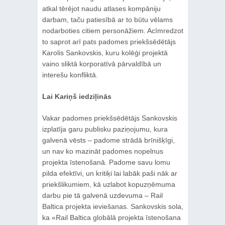
atkal tērējot naudu atlases kompāniju
darbam, taču patiesībā ar to būtu vēlams
nodarboties citiem personāžiem. Acīmredzot
to saprot arī pats padomes priekšsēdētājs
Karolis Sankovskis, kuru kolēģi projektā
vaino sliktā korporatīvā pārvaldībā un
interešu konfliktā.
Lai Kariņš iedziļinās
Vakar padomes priekšsēdētājs Sankovskis
izplatīja garu publisku paziņojumu, kura
galvenā vēsts – padome strādā brīnišķīgi,
un nav ko mazināt padomes nopelnus
projekta īstenošanā. Padome savu lomu
pilda efektīvi, un kritiķi lai labāk paši nāk ar
priekšlikumiem, kā uzlabot kopuzņēmuma
darbu pie tā galvenā uzdevuma – Rail
Baltica projekta ieviešanas. Sankovskis sola,
ka «Rail Baltica globālā projekta īstenošana