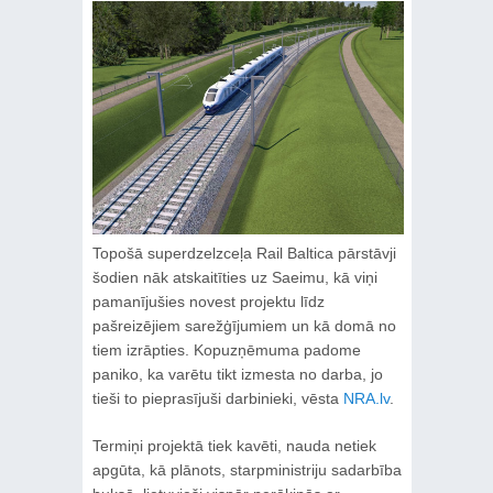
Topošā superdzelzceļa Rail Baltica pārstāvji
šodien nāk atskaitīties uz Saeimu, kā viņi
pamanījušies novest projektu līdz
pašreizējiem sarežģījumiem un kā domā no
tiem izrāpties. Kopuzņēmuma padome
paniko, ka varētu tikt izmesta no darba, jo
tieši to pieprasījuši darbinieki, vēsta
NRA.lv
.
Termiņi projektā tiek kavēti, nauda netiek
apgūta, kā plānots, starpministriju sadarbība