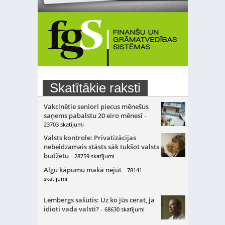
Skatītākie raksti
Vakcinētie seniori piecus mēnešus
saņems pabalstu 20 eiro mēnesī
-
23703 skatījumi
Valsts kontrole: Privatizācijas
nebeidzamais stāsts sāk tukšot valsts
budžetu
- 28759 skatījumi
Algu kāpumu makā nejūt
- 78141
skatījumi
Lembergs sašutis: Uz ko jūs cerat, ja
idioti vada valsti?
- 68630 skatījumi