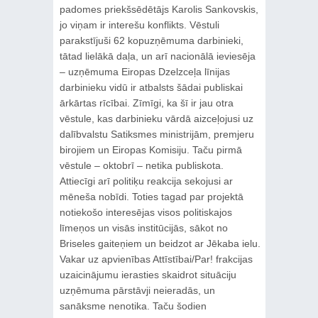
padomes priekšsēdētājs Karolis Sankovskis,
jo viņam ir interešu konflikts. Vēstuli
parakstījuši 62 kopuzņēmuma darbinieki,
tātad lielākā daļa, un arī nacionālā ieviesēja
– uzņēmuma Eiropas Dzelzceļa līnijas
darbinieku vidū ir atbalsts šādai publiskai
ārkārtas rīcībai. Zīmīgi, ka šī ir jau otra
vēstule, kas darbinieku vārdā aizceļojusi uz
dalībvalstu Satiksmes ministrijām, premjeru
birojiem un Eiropas Komisiju. Taču pirmā
vēstule – oktobrī – netika publiskota.
Attiecīgi arī politiķu reakcija sekojusi ar
mēneša nobīdi. Toties tagad par projektā
notiekošo interesējas visos politiskajos
līmeņos un visās institūcijās, sākot no
Briseles gaiteņiem un beidzot ar Jēkaba ielu.
Vakar uz apvienības Attīstībai/Par! frakcijas
uzaicinājumu ierasties skaidrot situāciju
uzņēmuma pārstāvji neieradās, un
sanāksme nenotika. Taču šodien