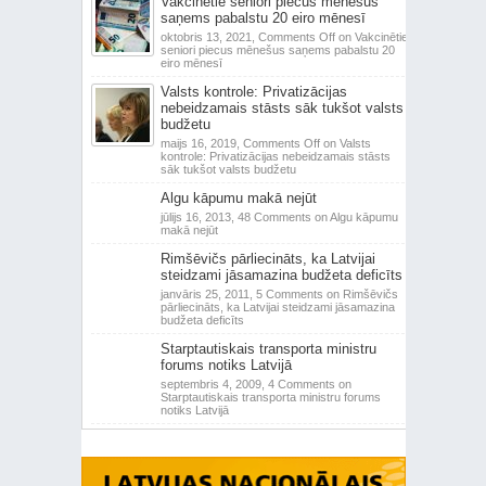
Vakcinētie seniori piecus mēnešus
saņems pabalstu 20 eiro mēnesī
oktobris 13, 2021,
Comments Off
on Vakcinētie
seniori piecus mēnešus saņems pabalstu 20
eiro mēnesī
Valsts kontrole: Privatizācijas
nebeidzamais stāsts sāk tukšot valsts
budžetu
maijs 16, 2019,
Comments Off
on Valsts
kontrole: Privatizācijas nebeidzamais stāsts
sāk tukšot valsts budžetu
Algu kāpumu makā nejūt
jūlijs 16, 2013,
48 Comments
on Algu kāpumu
makā nejūt
Rimšēvičs pārliecināts, ka Latvijai
steidzami jāsamazina budžeta deficīts
janvāris 25, 2011,
5 Comments
on Rimšēvičs
pārliecināts, ka Latvijai steidzami jāsamazina
budžeta deficīts
Starptautiskais transporta ministru
forums notiks Latvijā
septembris 4, 2009,
4 Comments
on
Starptautiskais transporta ministru forums
notiks Latvijā