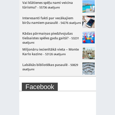
Vai klātienes spēļu nami veicina
tūrismu?
- 55736 skatījumi
Interesanti fakti par vecākajiem
biržu namiem pasaulē
- 54276 skatījumi
Kādas pārmaiņas piedzīvojušas
tiešsaistes spēles gadu gaitā?
- 53231
skatījumi
Miljonāru iecienītākā vieta – Monte
Karlo kazino
- 53126 skatījumi
Labākās bibliotēkas pasaulē
- 50829
skatījumi
Facebook