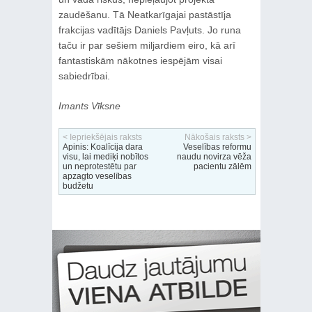
zaudēšanu. Tā Neatkarīgajai pastāstīja
frakcijas vadītājs Daniels Pavļuts. Jo runa
taču ir par sešiem miljardiem eiro, kā arī
fantastiskām nākotnes iespējām visai
sabiedrībai.
Imants Vīksne
< Iepriekšējais raksts
Nākošais raksts >
Apinis: Koalīcija dara
Veselības reformu
visu, lai mediķi nobītos
naudu novirza vēža
un neprotestētu par
pacientu zālēm
apzagto veselības
budžetu