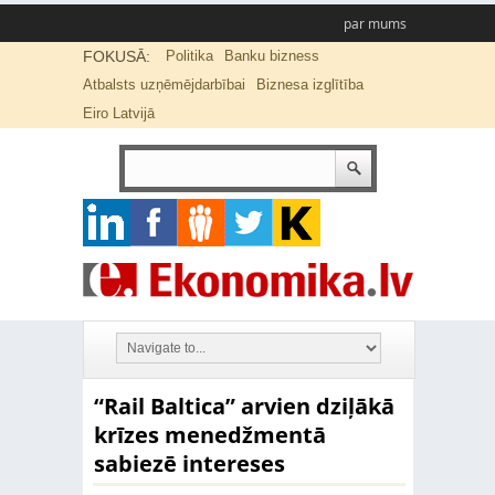
par mums
FOKUSĀ:
Politika
Banku bizness
Atbalsts uzņēmējdarbībai
Biznesa izglītība
Eiro Latvijā
“Rail Baltica” arvien dziļākā
krīzes menedžmentā
sabiezē intereses