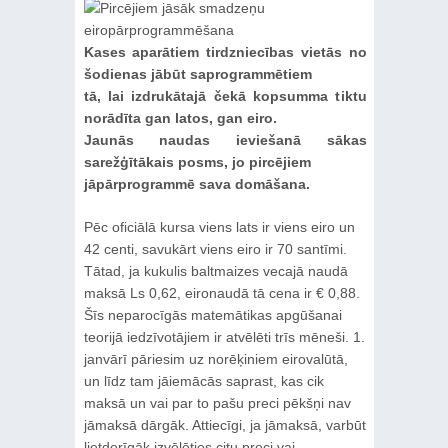
Kases aparātiem tirdzniecības vietās no
šodienas jābūt saprogrammētiem
tā, lai izdrukātajā čekā kopsumma tiktu
norādīta gan latos, gan eiro.
Jaunās naudas ieviešanā sākas
sarežģītākais posms, jo pircējiem
jāpārprogrammē sava domāšana.
Pēc oficiālā kursa viens lats ir viens eiro un
42 centi, savukārt viens eiro ir 70 santīmi.
Tātad, ja kukulis baltmaizes vecajā naudā
maksā Ls 0,62, eironaudā tā cena ir € 0,88.
Šīs neparocīgās matemātikas apgūšanai
teorijā iedzīvotājiem ir atvēlēti trīs mēneši. 1.
janvārī pāriesim uz norēķiniem eirovalūtā,
un līdz tam jāiemācās saprast, kas cik
maksā un vai par to pašu preci pēkšņi nav
jāmaksā dārgāk. Attiecīgi, ja jāmaksā, varbūt
lietderīgāk izvēlēties citu preci vai