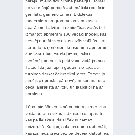
pāreja uz eiro tiks pilnībā pabeigta. Tomēr
ne visur šajā periodā automātiski redzēsim
gan lata, gan eiro zīmes. Līdztekus
moderniem programmējamiem kases
aparātiem Latvijas tirdzniecības vietās tiek
izmantoti apmēram 130 vecāki modeļi, kas
nespēj domāt vienlaikus divās valūtās. Lai
neradītu uzņēmējiem kopsummā apmēram
4 miljonus latu zaudējumus, valsts
uzņēmējiem neliek pirkt veco vietā jaunus.
Tātad līdz jaunajam gadam šie aparāti
turpinās drukāt čekus tikai latos. Tomēr, ja
pircējs pieprasīs, pārdevējam summa eiro
čekā jāieraksta ar roku un jāapstiprina ar
parakstu.
Tāpat pie šādiem izņēmumiem pieder visa
veida automātiskās tirdzniecības aparāti,
kas pa lielākajai daļai čekus nemaz
neizdrukā. Kafijas, sulu, saldumu automāti,
kas izsniedz preci bez pārdevēja klātbūtnes.