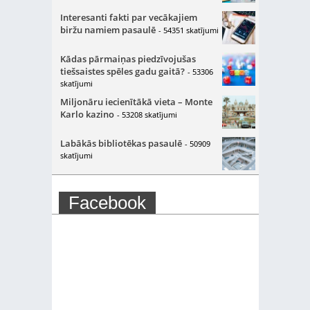
Interesanti fakti par vecākajiem
biržu namiem pasaulē
- 54351 skatījumi
Kādas pārmaiņas piedzīvojušas
tiešsaistes spēles gadu gaitā?
- 53306
skatījumi
Miljonāru iecienītākā vieta – Monte
Karlo kazino
- 53208 skatījumi
Labākās bibliotēkas pasaulē
- 50909
skatījumi
Facebook