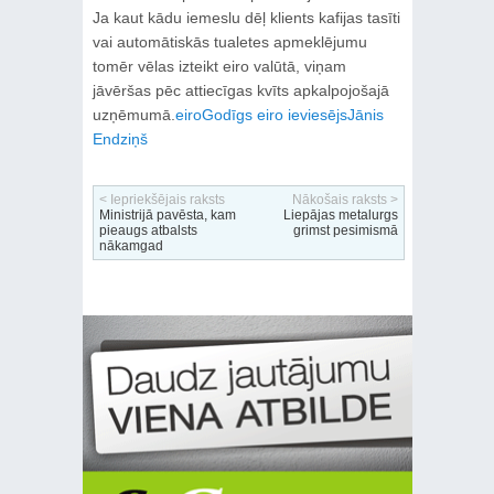
Ja kaut kādu iemeslu dēļ klients kafijas tasīti
vai automātiskās tualetes apmeklējumu
tomēr vēlas izteikt eiro valūtā, viņam
jāvēršas pēc attiecīgas kvīts apkalpojošajā
uzņēmumā.
eiro
Godīgs eiro ieviesējs
Jānis
Endziņš
< Iepriekšējais raksts
Nākošais raksts >
Ministrijā pavēsta, kam
Liepājas metalurgs
pieaugs atbalsts
grimst pesimismā
nākamgad