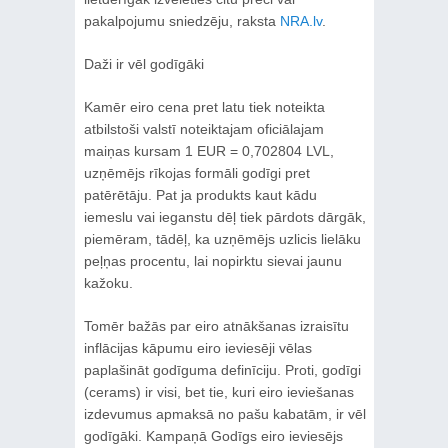
pakalpojumu sniedzēju, raksta
NRA.lv
.
Daži ir vēl godīgāki
Kamēr eiro cena pret latu tiek noteikta
atbilstoši valstī noteiktajam oficiālajam
maiņas kursam 1 EUR = 0,702804 LVL,
uzņēmējs rīkojas formāli godīgi pret
patērētāju. Pat ja produkts kaut kādu
iemeslu vai ieganstu dēļ tiek pārdots dārgāk,
piemēram, tādēļ, ka uzņēmējs uzlicis lielāku
peļņas procentu, lai nopirktu sievai jaunu
kažoku.
Tomēr bažās par eiro atnākšanas izraisītu
inflācijas kāpumu eiro ieviesēji vēlas
paplašināt godīguma definīciju. Proti, godīgi
(cerams) ir visi, bet tie, kuri eiro ieviešanas
izdevumus apmaksā no pašu kabatām, ir vēl
godīgāki. Kampaņā Godīgs eiro ieviesējs