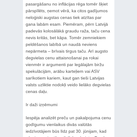
pasargāšanu no inflācijas rēga tomēr šķiet
pārspīlēts, ņemot vērā, ka citos gadījumos
neloģiski augstas cenas tiek atzītas par
gana labām esam. Piemēram, pērn Latvijā
padevās kolosālākā graudu raža, taču cena
nevis kritās, bet kāpa. Tomēr zemniekiem
peldēšanos labībā un naudā neviens
nepārmeta – brīvais tirgus taču. Arī augsto
degvielas cenu attaisnošanai pa rokai
vienmēr ir argumenti par legālajām biržu
spekulācijām, arābu karteļiem vai ASV
sarīkotiem kariem, kaut gan tieši Latvijas
valsts uzliktie nodokļi veido lielāko degvielas
cenas daļu.
Ir daži izņēmumi
Iespēja analizēt preču un pakalpojuma cenu
godīgumu vienlaikus divās valūtās
iedzīvotājiem būs līdz pat 30. jūnijam, kad