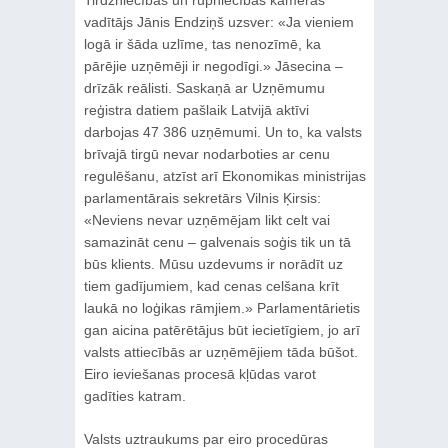
Tirdzniecības un rūpniecības kameras
vadītājs Jānis Endziņš uzsver: «Ja vieniem
logā ir šāda uzlīme, tas nenozīmē, ka
pārējie uzņēmēji ir negodīgi.» Jāsecina –
drīzāk reālisti. Saskaņā ar Uzņēmumu
reģistra datiem pašlaik Latvijā aktīvi
darbojas 47 386 uzņēmumi. Un to, ka valsts
brīvajā tirgū nevar nodarboties ar cenu
regulēšanu, atzīst arī Ekonomikas ministrijas
parlamentārais sekretārs Vilnis Ķirsis:
«Neviens nevar uzņēmējam likt celt vai
samazināt cenu – galvenais soģis tik un tā
būs klients. Mūsu uzdevums ir norādīt uz
tiem gadījumiem, kad cenas celšana krīt
laukā no loģikas rāmjiem.» Parlamentārietis
gan aicina patērētājus būt iecietīgiem, jo arī
valsts attiecībās ar uzņēmējiem tāda būšot.
Eiro ieviešanas procesā kļūdas varot
gadīties katram.
Valsts uztraukums par eiro procedūras