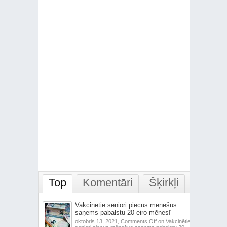
Top
Komentāri
Šķirkļi
Vakcinētie seniori piecus mēnešus
saņems pabalstu 20 eiro mēnesī
oktobris 13, 2021,
Comments Off
on Vakcinētie