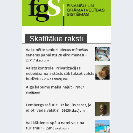
Skatītākie raksti
Vakcinētie seniori piecus mēnešus
saņems pabalstu 20 eiro mēnesī
-
23717 skatījumi
Valsts kontrole: Privatizācijas
nebeidzamais stāsts sāk tukšot valsts
budžetu
- 28773 skatījumi
Algu kāpumu makā nejūt
- 78167
skatījumi
Lembergs sašutis: Uz ko jūs cerat, ja
idioti vada valsti?
- 68636 skatījumi
Vai klātienes spēļu nami veicina
tūrismu?
- 55816 skatījumi