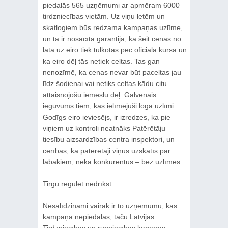
piedalās 565 uzņēmumi ar apmēram 6000
tirdzniecības vietām. Uz viņu letēm un
skatlogiem būs redzama kampaņas uzlīme,
un tā ir nosacīta garantija, ka šeit cenas no
lata uz eiro tiek tulkotas pēc oficiālā kursa un
ka eiro dēļ tās netiek celtas. Tas gan
nenozīmē, ka cenas nevar būt paceltas jau
līdz šodienai vai netiks celtas kādu citu
attaisnojošu iemeslu dēļ. Galvenais
ieguvums tiem, kas ielīmējuši logā uzlīmi
Godīgs eiro ieviesējs, ir izredzes, ka pie
viņiem uz kontroli neatnāks Patērētāju
tiesību aizsardzības centra inspektori, un
cerības, ka patērētāji viņus uzskatīs par
labākiem, nekā konkurentus – bez uzlīmes.
Tirgu regulēt nedrīkst
Nesalīdzināmi vairāk ir to uzņēmumu, kas
kampaņā nepiedalās, taču Latvijas