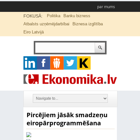
par mums
FOKUSĀ:
Politika
Banku bizness
Atbalsts uzņēmējdarbībai
Biznesa izglītība
Eiro Latvijā
Pircējiem jāsāk smadzeņu
eiropārprogrammēšana