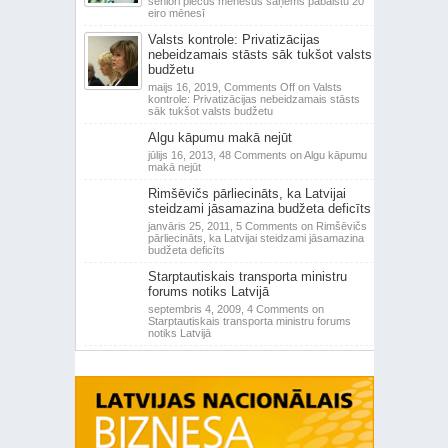
seniori piecus mēnešus saņems pabalstu 20
eiro mēnesī
Valsts kontrole: Privatizācijas
nebeidzamais stāsts sāk tukšot valsts
budžetu
maijs 16, 2019,
Comments Off
on Valsts
kontrole: Privatizācijas nebeidzamais stāsts
sāk tukšot valsts budžetu
Algu kāpumu makā nejūt
jūlijs 16, 2013,
48 Comments
on Algu kāpumu
makā nejūt
Rimšēvičs pārliecināts, ka Latvijai
steidzami jāsamazina budžeta deficīts
janvāris 25, 2011,
5 Comments
on Rimšēvičs
pārliecināts, ka Latvijai steidzami jāsamazina
budžeta deficīts
Starptautiskais transporta ministru
forums notiks Latvijā
septembris 4, 2009,
4 Comments
on
Starptautiskais transporta ministru forums
notiks Latvijā