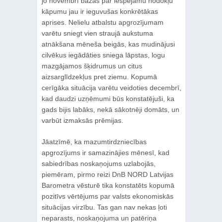
jo novembrī bažas par iespējamu nodokļu
kāpumu jau ir ieguvušas konkrētākas
aprises. Nelielu atbalstu apgrozījumam
varētu sniegt vien straujā aukstuma
atnākšana mēneša beigās, kas mudinājusi
cilvēkus iegādāties sniega lāpstas, logu
mazgājamos šķidrumus un citus
aizsarglīdzekļus pret ziemu. Kopumā
cerīgāka situācija varētu veidoties decembrī,
kad daudzi uzņēmumi būs konstatējuši, ka
gads bijis labāks, nekā sākotnēji domāts, un
varbūt izmaksās prēmijas.
Jāatzīmē, ka mazumtirdzniecības
apgrozījums ir samazinājies mēnesī, kad
sabiedrības noskaņojums uzlabojās,
piemēram, pirmo reizi DnB NORD Latvijas
Barometra vēsturē tika konstatēts kopumā
pozitīvs vērtējums par valsts ekonomiskās
situācijas virzību. Tas gan nav nekas ļoti
neparasts, noskaņojuma un patēriņa