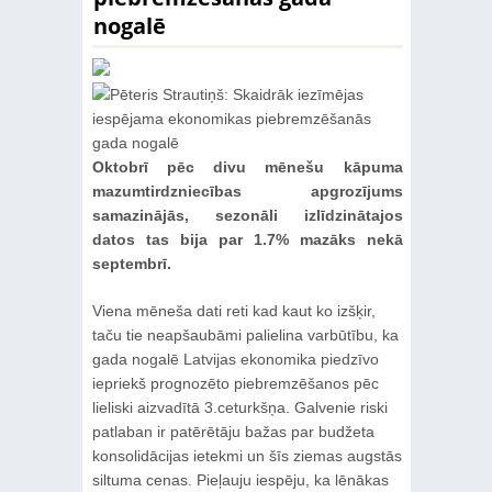
nogalē
Oktobrī pēc divu mēnešu kāpuma
mazumtirdzniecības apgrozījums
samazinājās, sezonāli izlīdzinātajos
datos tas bija par 1.7% mazāks nekā
septembrī.
Viena mēneša dati reti kad kaut ko izšķir,
taču tie neapšaubāmi palielina varbūtību, ka
gada nogalē Latvijas ekonomika piedzīvo
iepriekš prognozēto piebremzēšanos pēc
lieliski aizvadītā 3.ceturkšņa. Galvenie riski
patlaban ir patērētāju bažas par budžeta
konsolidācijas ietekmi un šīs ziemas augstās
siltuma cenas. Pieļauju iespēju, ka lēnākas