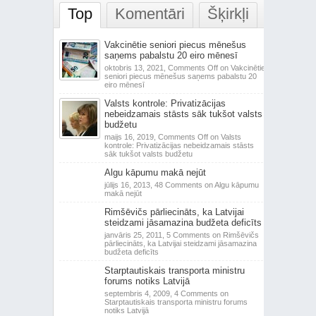
Top
Komentāri
Šķirkļi
Vakcinētie seniori piecus mēnešus
saņems pabalstu 20 eiro mēnesī
oktobris 13, 2021,
Comments Off
on Vakcinētie
seniori piecus mēnešus saņems pabalstu 20
eiro mēnesī
Valsts kontrole: Privatizācijas
nebeidzamais stāsts sāk tukšot valsts
budžetu
maijs 16, 2019,
Comments Off
on Valsts
kontrole: Privatizācijas nebeidzamais stāsts
sāk tukšot valsts budžetu
Algu kāpumu makā nejūt
jūlijs 16, 2013,
48 Comments
on Algu kāpumu
makā nejūt
Rimšēvičs pārliecināts, ka Latvijai
steidzami jāsamazina budžeta deficīts
janvāris 25, 2011,
5 Comments
on Rimšēvičs
pārliecināts, ka Latvijai steidzami jāsamazina
budžeta deficīts
Starptautiskais transporta ministru
forums notiks Latvijā
septembris 4, 2009,
4 Comments
on
Starptautiskais transporta ministru forums
notiks Latvijā