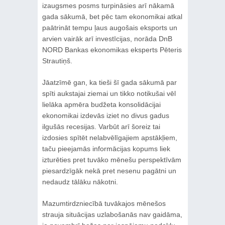
izaugsmes posms turpināsies arī nākamā
gada sākumā, bet pēc tam ekonomikai atkal
paātrināt tempu ļaus augošais eksports un
arvien vairāk arī investīcijas, norāda DnB
NORD Bankas ekonomikas eksperts Pēteris
Strautiņš.
Jāatzīmē gan, ka tieši šī gada sākumā par
spīti aukstajai ziemai un tikko notikušai vēl
lielāka apmēra budžeta konsolidācijai
ekonomikai izdevās iziet no divus gadus
ilgušās recesijas. Varbūt arī šoreiz tai
izdosies spītēt nelabvēlīgajiem apstākļiem,
taču pieejamās informācijas kopums liek
izturēties pret tuvāko mēnešu perspektīvām
piesardzīgāk nekā pret nesenu pagātni un
nedaudz tālāku nākotni.
Mazumtirdzniecībā tuvākajos mēnešos
strauja situācijas uzlabošanās nav gaidāma,