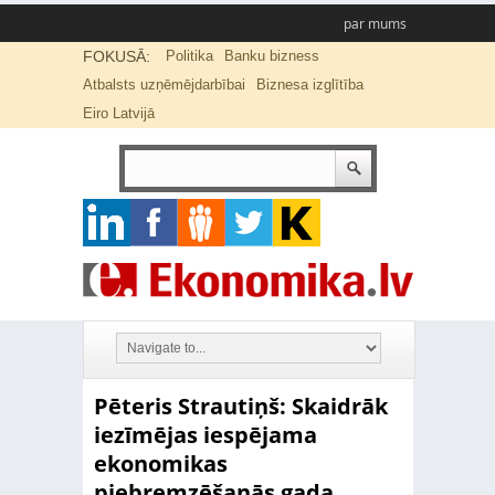
par mums
FOKUSĀ:
Politika
Banku bizness
Atbalsts uzņēmējdarbībai
Biznesa izglītība
Eiro Latvijā
Pēteris Strautiņš: Skaidrāk
iezīmējas iespējama
ekonomikas
piebremzēšanās gada