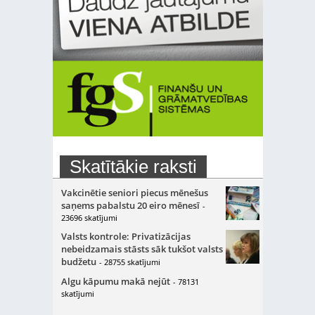
Skatītākie raksti
Vakcinētie seniori piecus mēnešus
saņems pabalstu 20 eiro mēnesī
-
23696 skatījumi
Valsts kontrole: Privatizācijas
nebeidzamais stāsts sāk tukšot valsts
budžetu
- 28755 skatījumi
Algu kāpumu makā nejūt
- 78131
skatījumi