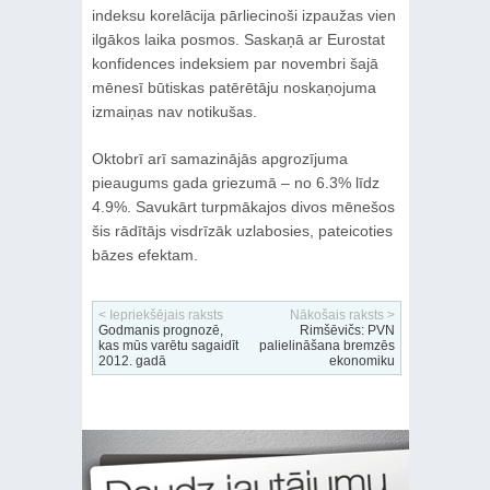
indeksu korelācija pārliecinoši izpaužas vien
ilgākos laika posmos. Saskaņā ar Eurostat
konfidences indeksiem par novembri šajā
mēnesī būtiskas patērētāju noskaņojuma
izmaiņas nav notikušas.
Oktobrī arī samazinājās apgrozījuma
pieaugums gada griezumā – no 6.3% līdz
4.9%. Savukārt turpmākajos divos mēnešos
šis rādītājs visdrīzāk uzlabosies, pateicoties
bāzes efektam.
< Iepriekšējais raksts
Nākošais raksts >
Godmanis prognozē,
Rimšēvičs: PVN
kas mūs varētu sagaidīt
palielināšana bremzēs
2012. gadā
ekonomiku