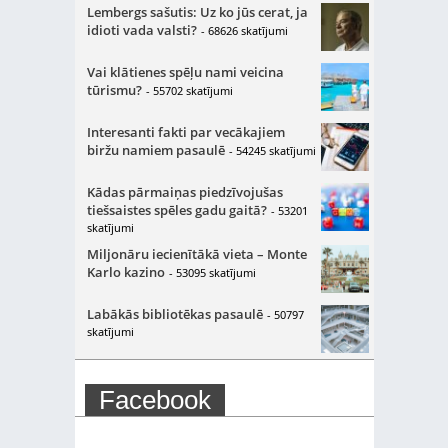
Lembergs sašutis: Uz ko jūs cerat, ja
idioti vada valsti?
- 68626 skatījumi
Vai klātienes spēļu nami veicina
tūrismu?
- 55702 skatījumi
Interesanti fakti par vecākajiem
biržu namiem pasaulē
- 54245 skatījumi
Kādas pārmaiņas piedzīvojušas
tiešsaistes spēles gadu gaitā?
- 53201
skatījumi
Miljonāru iecienītākā vieta – Monte
Karlo kazino
- 53095 skatījumi
Labākās bibliotēkas pasaulē
- 50797
skatījumi
Facebook