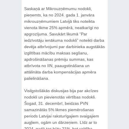
Saskaņā ar Mikrouzņēmumu nodokli,
pieņemts, ka no 2024. gada 1. janvāra
mikrouzņēmumiem Latvijā tiks noteikta
vienota likme 25% apmērā, neatkarīgi no
apgrozījuma. Savukārt likumā “Par
iedzīvotāju ienākuma nodokli” noteikti darba
devēja atbrīvojumi par darbinieka augstākās
izglītības mācību maksas segšanu,
apdrošināšanas prēmiju summas, kas
atbrīvota no IIN, paaugstināšana un
attālināta darba kompensācijas apmēra
palielināšana.
Visilgstošākās diskusijas bija par akcīzes
nodokli un pievienotās vērtības nodokli.
Šogad, 31. decembrī, beidzas PVN
samazinātās 5% likmes piemērošanas
periods Latvijai raksturīgajiem svaigajiem
augļiem, ogām un dārzeņiem. Līdz ar to
2024. gadā tas būtu 21%, bet valdība