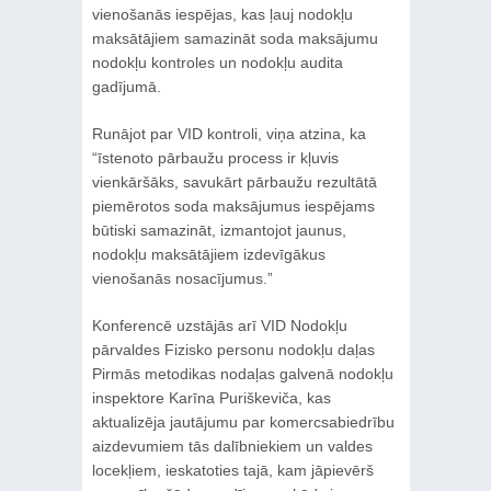
vienošanās iespējas, kas ļauj nodokļu
maksātājiem samazināt soda maksājumu
nodokļu kontroles un nodokļu audita
gadījumā.
Runājot par VID kontroli, viņa atzina, ka
“īstenoto pārbaužu process ir kļuvis
vienkāršāks, savukārt pārbaužu rezultātā
piemērotos soda maksājumus iespējams
būtiski samazināt, izmantojot jaunus,
nodokļu maksātājiem izdevīgākus
vienošanās nosacījumus.”
Konferencē uzstājās arī VID Nodokļu
pārvaldes Fizisko personu nodokļu daļas
Pirmās metodikas nodaļas galvenā nodokļu
inspektore Karīna Puriškeviča, kas
aktualizēja jautājumu par komercsabiedrību
aizdevumiem tās dalībniekiem un valdes
locekļiem, ieskatoties tajā, kam jāpievērš