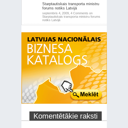
Starptautiskais transporta ministru
forums notiks Latvijā
septembris 4, 2009,
4 Comments
on
Starptautiskais transporta ministru forums
notiks Latvijā
Komentētākie raksti