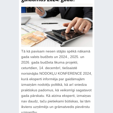
Tā kā pavisam nesen stājās spēkā nākamā
gada valsts budžets un 2024., 2025. un
2026. gada budžeta likuma projekti,
ceturtdien, 14. decembrī, tiešsaistē
norisinājās NODOKĻU KONFERENCE 2024,
kurā eksperti informēja par gaidāmajām
izmaiņām nodokļu politikā, kā arī sniedza
praktiskus padomus, kā veiksmīgi sagatavot
gada pārskatu. Kā atzina eksperti, izmaiņas
nav daudz, taču pietiekami būtiskas, lai tām
ikviens uzņēmējs un grāmatvedis pievērstu
uzmanību.