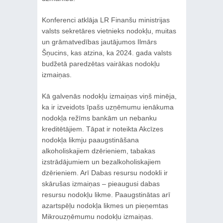
Konferenci atklāja LR Finanšu ministrijas
valsts sekretāres vietnieks nodokļu, muitas
un grāmatvedības jautājumos Ilmārs
Šņucins, kas atzina, ka 2024. gada valsts
budžetā paredzētas vairākas nodokļu
izmaiņas.
Kā galvenās nodokļu izmaiņas viņš minēja,
ka ir izveidots īpašs uzņēmumu ienākuma
nodokļa režīms bankām un nebanku
kreditētājiem. Tāpat ir noteikta Akcīzes
nodokļa likmju paaugstināšana
alkoholiskajiem dzērieniem, tabakas
izstrādājumiem un bezalkoholiskajiem
dzērieniem. Arī Dabas resursu nodokli ir
skārušas izmaiņas – pieaugusi dabas
resursu nodokļu likme. Paaugstinātas arī
azartspēļu nodokļa likmes un pieņemtas
Mikrouzņēmumu nodokļu izmaiņas.