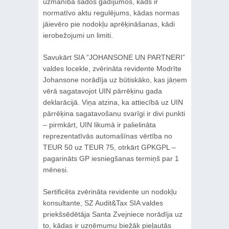
uzmanība šādos gadījumos, kāds ir
normatīvo aktu regulējums, kādas normas
jāievēro pie nodokļu aprēķināšanas, kādi
ierobežojumi un limiti.
Savukārt SIA “JOHANSONE UN PARTNERI”
valdes locekle, zvērināta revidente Modrīte
Johansone norādīja uz būtiskāko, kas jāņem
vērā sagatavojot UIN pārrēķinu gada
deklarācijā. Viņa atzina, ka attiecībā uz UIN
pārrēķina sagatavošanu svarīgi ir divi punkti
– pirmkārt, UIN likumā ir palielināta
reprezentatīvās automašīnas vērtība no
TEUR 50 uz TEUR 75, otrkārt GPKGPL –
pagarināts GP iesniegšanas termiņš par 1
mēnesi.
Sertificēta zvērināta revidente un nodokļu
konsultante, SZ Audit&Tax SIA valdes
priekšsēdētāja Santa Zvejniece norādīja uz
to, kādas ir uzņēmumu biežāk pieļautās