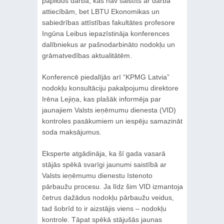
papildus darba, kas nav saistīts ar darba
attiecībām, bet LBTU Ekonomikas un
sabiedrības attīstības fakultātes profesore
Ingūna Leibus iepazīstināja konferences
dalībniekus ar pašnodarbināto nodokļu un
grāmatvedības aktualitātēm.
Konferencē piedalījās arī “KPMG Latvia”
nodokļu konsultāciju pakalpojumu direktore
Irēna Lejiņa, kas plašāk informēja par
jaunajiem Valsts ieņēmumu dienesta (VID)
kontroles pasākumiem un iespēju samazināt
soda maksājumus.
Eksperte atgādināja, ka šī gada vasarā
stājās spēkā svarīgi jaunumi saistībā ar
Valsts ieņēmumu dienestu īstenoto
pārbaužu procesu. Ja līdz šim VID izmantoja
četrus dažādus nodokļu pārbaužu veidus,
tad šobrīd to ir aizstājis viens – nodokļu
kontrole. Tāpat spēkā stājušās jaunas