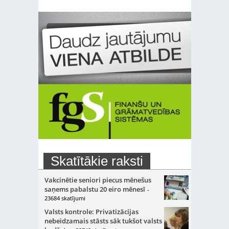
Skatītākie raksti
Vakcinētie seniori piecus mēnešus
saņems pabalstu 20 eiro mēnesī
-
23684 skatījumi
Valsts kontrole: Privatizācijas
nebeidzamais stāsts sāk tukšot valsts