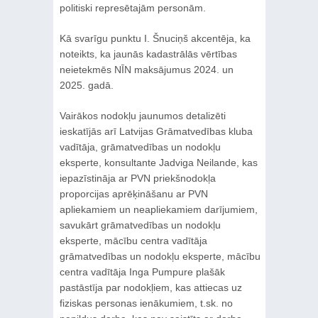
politiski represētajām personām.
Kā svarīgu punktu I. Šnuciņš akcentēja, ka
noteikts, ka jaunās kadastrālās vērtības
neietekmēs NĪN maksājumus 2024. un
2025. gadā.
Vairākos nodokļu jaunumos detalizēti
ieskatījās arī Latvijas Grāmatvedības kluba
vadītāja, grāmatvedības un nodokļu
eksperte, konsultante Jadviga Neilande, kas
iepazīstināja ar PVN priekšnodokļa
proporcijas aprēķināšanu ar PVN
apliekamiem un neapliekamiem darījumiem,
savukārt grāmatvedības un nodokļu
eksperte, mācību centra vadītāja
grāmatvedības un nodokļu eksperte, mācību
centra vadītāja Inga Pumpure plašāk
pastāstīja par nodokļiem, kas attiecas uz
fiziskas personas ienākumiem, t.sk. no