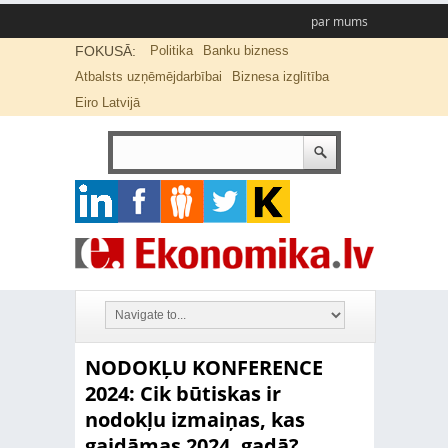
par mums
FOKUSĀ:
Politika
Banku bizness
Atbalsts uzņēmējdarbībai
Biznesa izglītība
Eiro Latvijā
NODOKĻU KONFERENCE
2024: Cik būtiskas ir
nodokļu izmaiņas, kas
gaidāmas 2024. gadā?