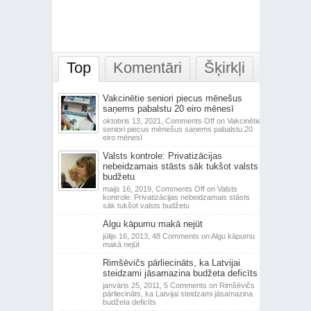
Top
Komentāri
Šķirkļi
Vakcinētie seniori piecus mēnešus
saņems pabalstu 20 eiro mēnesī
oktobris 13, 2021,
Comments Off
on Vakcinētie
seniori piecus mēnešus saņems pabalstu 20
eiro mēnesī
Valsts kontrole: Privatizācijas
nebeidzamais stāsts sāk tukšot valsts
budžetu
maijs 16, 2019,
Comments Off
on Valsts
kontrole: Privatizācijas nebeidzamais stāsts
sāk tukšot valsts budžetu
Algu kāpumu makā nejūt
jūlijs 16, 2013,
48 Comments
on Algu kāpumu
makā nejūt
Rimšēvičs pārliecināts, ka Latvijai
steidzami jāsamazina budžeta deficīts
janvāris 25, 2011,
5 Comments
on Rimšēvičs
pārliecināts, ka Latvijai steidzami jāsamazina
budžeta deficīts