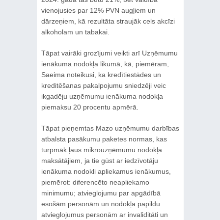
vienojusies par 12% PVN augļiem un
dārzeņiem, kā rezultāta straujāk cels akcīzi
alkoholam un tabakai.
Tāpat vairāki grozījumi veikti arī Uzņēmumu
ienākuma nodokļa likumā, kā, piemēram,
Saeima noteikusi, ka kredītiestādes un
kreditēšanas pakalpojumu sniedzēji veic
ikgadēju uzņēmumu ienākuma nodokļa
piemaksu 20 procentu apmērā.
Tāpat pieņemtas Mazo uzņēmumu darbības
atbalsta pasākumu paketes normas, kas
turpmāk ļaus mikrouzņēmumu nodokļa
maksātājiem, ja tie gūst ar iedzīvotāju
ienākuma nodokli apliekamus ienākumus,
piemērot: diferencēto neapliekamo
minimumu; atvieglojumu par apgādībā
esošām personām un nodokļa papildu
atvieglojumus personām ar invaliditāti un