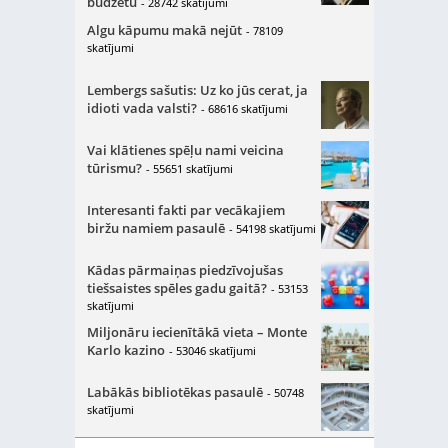
budžetu
- 28742 skatījumi
Algu kāpumu makā nejūt
- 78109
skatījumi
Lembergs sašutis: Uz ko jūs cerat, ja
idioti vada valsti?
- 68616 skatījumi
Vai klātienes spēļu nami veicina
tūrismu?
- 55651 skatījumi
Interesanti fakti par vecākajiem
biržu namiem pasaulē
- 54198 skatījumi
Kādas pārmaiņas piedzīvojušas
tiešsaistes spēles gadu gaitā?
- 53153
skatījumi
Miljonāru iecienītākā vieta – Monte
Karlo kazino
- 53046 skatījumi
Labākās bibliotēkas pasaulē
- 50748
skatījumi