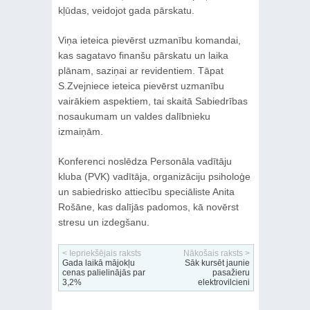
kļūdas, veidojot gada pārskatu.
Viņa ieteica pievērst uzmanību komandai,
kas sagatavo finanšu pārskatu un laika
plānam, saziņai ar revidentiem. Tāpat
S.Zvejniece ieteica pievērst uzmanību
vairākiem aspektiem, tai skaitā Sabiedrības
nosaukumam un valdes dalībnieku
izmaiņām.
Konferenci noslēdza Personāla vadītāju
kluba (PVK) vadītāja, organizāciju psiholoģe
un sabiedrisko attiecību speciāliste Anita
Rošāne, kas dalījās padomos, kā novērst
stresu un izdegšanu.
< Iepriekšējais raksts
Nākošais raksts >
Gada laikā mājokļu
Sāk kursēt jaunie
cenas palielinājās par
pasažieru
3,2%
elektrovilcieni