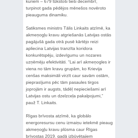
kuriem – 679 tūkstoši tieši decembrī,
turpinot gada pēdējos mēnešos novēroto
pieauguma dinamiku.
Satiksmes ministrs Tālis Linkaits atzīmē, ka
akmeņogļu kravu atgriešanās Latvijas ostās
pagājušā gada otrā pusē kārtējo reizi
apliecina Latvijas tranzīta koridora
konkurētspēju, izdevīgumu un nozares
uzņēmēju efektivitāti. “Lai arī akmeņogles ir
viena no tām kravu grupām, ko Krievija
cenšas maksimāli virzīt caur savām ostām,
pieprasījums pēc tām pasaules tirgos
joprojām ir augsts, tādēļ nepieciešami arī
Latvijas ostu un dzelzceļa pakalpojumi,”
pauž T. Linkaits.
Rīgas brīvosta atzīmē, ka globālo
energoresursu cenu izmaiņu ietekmē pieaug
akmeņogļu kravu plūsma caur Rīgas
brīvostas 2019. gadā izbūvētajiem