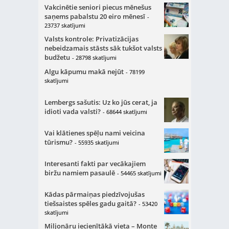
Vakcinētie seniori piecus mēnešus
saņems pabalstu 20 eiro mēnesī
-
23737 skatījumi
Valsts kontrole: Privatizācijas
nebeidzamais stāsts sāk tukšot valsts
budžetu
- 28798 skatījumi
Algu kāpumu makā nejūt
- 78199
skatījumi
Lembergs sašutis: Uz ko jūs cerat, ja
idioti vada valsti?
- 68644 skatījumi
Vai klātienes spēļu nami veicina
tūrismu?
- 55935 skatījumi
Interesanti fakti par vecākajiem
biržu namiem pasaulē
- 54465 skatījumi
Kādas pārmaiņas piedzīvojušas
tiešsaistes spēles gadu gaitā?
- 53420
skatījumi
Miljonāru iecienītākā vieta – Monte