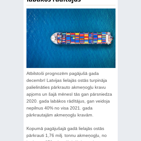
Atbilstoši prognozēm pagājušā gada
decembrī Latvijas lielajās ostās turpināja
palielināties pārkrauto akmeņogļu kravu
apjoms un šajā mēnesī tās gan pārsniedza
2020. gada labākos rādītājus, gan veidoja
nepilnus 40% no visa 2021. gada
pārkrautajām akmeņogļu kravām.
Kopumā pagājušajā gadā lielajās ostās
pārkrauti 1,76 milj. tonnu akmeņogļu, no