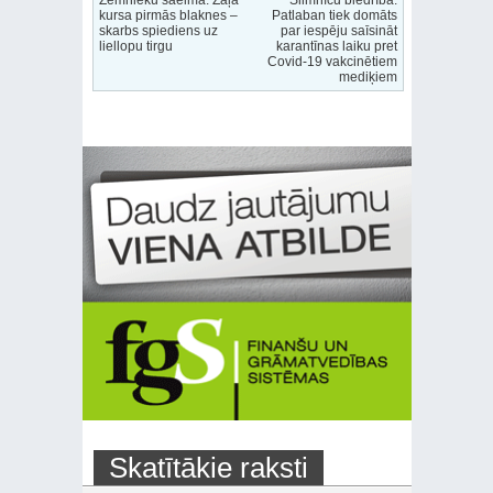
kursa pirmās blaknes –
Patlaban tiek domāts
skarbs spiediens uz
par iespēju saīsināt
liellopu tirgu
karantīnas laiku pret
Covid-19 vakcinētiem
mediķiem
Skatītākie raksti