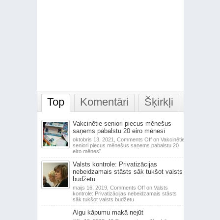
Top
Komentāri
Šķirkļi
Vakcinētie seniori piecus mēnešus
saņems pabalstu 20 eiro mēnesī
oktobris 13, 2021,
Comments Off
on Vakcinētie
seniori piecus mēnešus saņems pabalstu 20
eiro mēnesī
Valsts kontrole: Privatizācijas
nebeidzamais stāsts sāk tukšot valsts
budžetu
maijs 16, 2019,
Comments Off
on Valsts
kontrole: Privatizācijas nebeidzamais stāsts
sāk tukšot valsts budžetu
Algu kāpumu makā nejūt