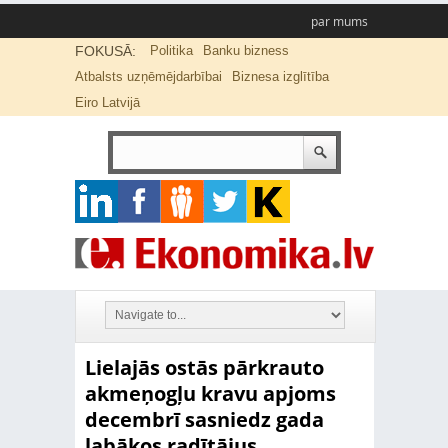
par mums
FOKUSĀ:
Politika
Banku bizness
Atbalsts uzņēmējdarbībai
Biznesa izglītība
Eiro Latvijā
Lielajās ostās pārkrauto
akmeņogļu kravu apjoms
decembrī sasniedz gada
labākos radītājus