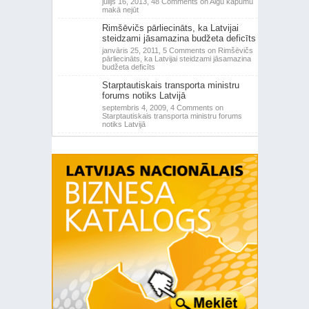
jūlijs 16, 2013,
48 Comments
on Algu kāpumu
makā nejūt
Rimšēvičs pārliecināts, ka Latvijai
steidzami jāsamazina budžeta deficīts
janvāris 25, 2011,
5 Comments
on Rimšēvičs
pārliecināts, ka Latvijai steidzami jāsamazina
budžeta deficīts
Starptautiskais transporta ministru
forums notiks Latvijā
septembris 4, 2009,
4 Comments
on
Starptautiskais transporta ministru forums
notiks Latvijā