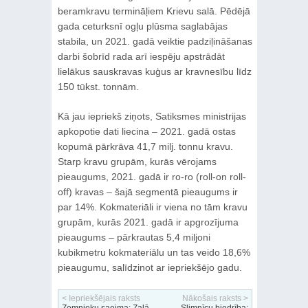
beramkravu termināļiem Krievu salā. Pēdējā
gada ceturksnī ogļu plūsma saglabājas
stabila, un 2021. gadā veiktie padziļināšanas
darbi šobrīd rada arī iespēju apstrādāt
lielākus sauskravas kuģus ar kravnesību līdz
150 tūkst. tonnām.
Kā jau iepriekš ziņots, Satiksmes ministrijas
apkopotie dati liecina – 2021. gadā ostas
kopumā pārkrāva 41,7 milj. tonnu kravu.
Starp kravu grupām, kurās vērojams
pieaugums, 2021. gadā ir ro-ro (roll-on roll-
off) kravas – šajā segmentā pieaugums ir
par 14%. Kokmateriāli ir viena no tām kravu
grupām, kurās 2021. gadā ir apgrozījuma
pieaugums – pārkrautas 5,4 miljoni
kubikmetru kokmateriālu un tas veido 18,6%
pieaugumu, salīdzinot ar iepriekšējo gadu.
< Iepriekšējais raksts
Nākošais raksts >
Zemnieku saeima: Zaļā
Slimnīcu biedrība: