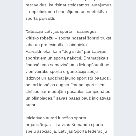
rast veidus, kā risināt steidzamos jautājumus
– nepietiekamo finansējumu un neefektīvu
sporta pārvaldi.
“Situācija Latvijas sportā ir sasniegusi
kritisko robežu – sporta nozarei šobrīd trūkst
laba un profesionāla “saimnieka”.
Pārvaldnieka, kam “deg sirds” par Latvijas
sportistiem un sporta nākotni. Dramatiskais
finansējuma samazinājums liek apšaubīt ne
vien vairāku sporta organizāciju spēju
izdzīvot un audzināt jauno sportistu paaudzi,
bet arī iespējas augsta līmeņa sportistiem
cīnīties par medaļām pasaules čempionātos
un olimpiādēs,” savas bažas pauž iniciatīvas
autori.
Iniciatīvas autori ir sešas sporta
organizācijas – Latvijas Komandu sporta
spēļu asociācija, Latvijas Sporta federāciju