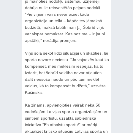
jo mainoties nodokļu sistēmai, uzņēmēji
dabūja nulle reinvestētās peļņas nodokli.
“Pie viņiem vairs nevar aiziet kāda
organizācija un teikt – kāpēc tev jāmaksā
budžetā, maksā labāk man [..] Šobrīd viņš
var vispār nemaksāt. Kas nozīmē – ir jauni
apstākļi,” norādīja premjers.
Viņš sola sekot līdzi situācijai un skatīties, lai
sporta nozare neciestu. “Ja vajadzēs kaut ko
kompensēt, mēs meklēsim iespējas, kā to
izdarīt, bet šobrīd valdība nevar atļauties
dalīt neesošu naudu un pēc tam meklēt
veidus, kā to kompensēt budžetā,” uzsvēra
Kučinskis.
Kā zināms, apvienojoties vairāk nekā 50
vadošajām Latvijas sporta organizācijām un
simtiem sportistu, uzsākta sabiedriskā
iniciatīva “Es atbalstu sportu!” ar mērķi
aktualizēt kritisko situāciju Latvijas sportā un