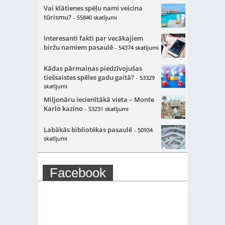
Vai klātienes spēļu nami veicina
tūrismu?
- 55840 skatījumi
Interesanti fakti par vecākajiem
biržu namiem pasaulē
- 54374 skatījumi
Kādas pārmaiņas piedzīvojušas
tiešsaistes spēles gadu gaitā?
- 53329
skatījumi
Miljonāru iecienītākā vieta – Monte
Karlo kazino
- 53231 skatījumi
Labākās bibliotēkas pasaulē
- 50934
skatījumi
Facebook