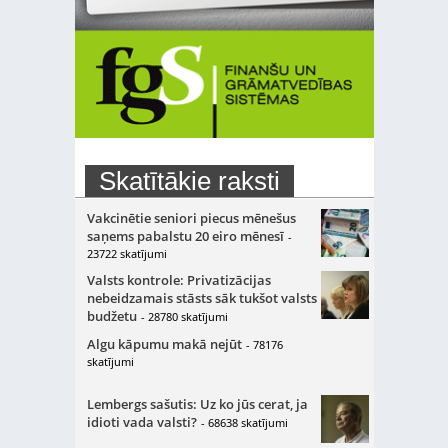
Skatītākie raksti
Vakcinētie seniori piecus mēnešus
saņems pabalstu 20 eiro mēnesī
-
23722 skatījumi
Valsts kontrole: Privatizācijas
nebeidzamais stāsts sāk tukšot valsts
budžetu
- 28780 skatījumi
Algu kāpumu makā nejūt
- 78176
skatījumi
Lembergs sašutis: Uz ko jūs cerat, ja
idioti vada valsti?
- 68638 skatījumi