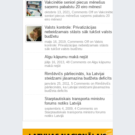
Vakcinētie seniori piecus mēnešus
saņems pabalstu 20 eiro mēnesī
oktobris 13, 2021,
Comments Off
on Vakcinētie
seniori piecus mēnešus saņems pabalstu 20
eiro mēnesī
Valsts kontrole: Privatizācijas
nebeidzamais stāsts sāk tukšot valsts
budžetu
maijs 16, 2019,
Comments Off
on Valsts
kontrole: Privatizācijas nebeidzamais stāsts
sāk tukšot valsts budžetu
Algu kāpumu makā nejūt
jūlijs 16, 2013,
48 Comments
on Algu kāpumu
makā nejūt
Rimšēvičs pārliecināts, ka Latvijai
steidzami jāsamazina budžeta deficīts
janvāris 25, 2011,
5 Comments
on Rimšēvičs
pārliecināts, ka Latvijai steidzami jāsamazina
budžeta deficīts
Starptautiskais transporta ministru
forums notiks Latvijā
septembris 4, 2009,
4 Comments
on
Starptautiskais transporta ministru forums
notiks Latvijā