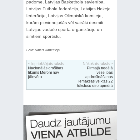
padome, Latvijas Basketbola savienība,
Latvijas Futbola federācija, Latvijas Hokeja
federācija, Latvijas Olimpiskā komiteja, –
kurām pievienojušās vēl vairāki desmiti
Latvijas vadošo sporta organizāciju un
simtiem sportistu.
Foto: Valsts kanceleja
< Iepriekšējais raksts
Nākošais raksts >
Nacionālās drošības
Pirmajā nedēļā
likums Meroni nav
veselības
jāievēro
apdrošināšanas
iemaksas veiktas 22
tūkstošu eiro apmērā