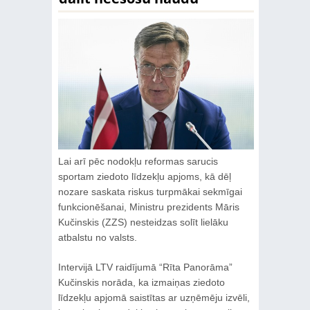
Lai arī pēc nodokļu reformas sarucis
sportam ziedoto līdzekļu apjoms, kā dēļ
nozare saskata riskus turpmākai sekmīgai
funkcionēšanai, Ministru prezidents Māris
Kučinskis (ZZS) nesteidzas solīt lielāku
atbalstu no valsts.
Intervijā LTV raidījumā “Rīta Panorāma”
Kučinskis norāda, ka izmaiņas ziedoto
līdzekļu apjomā saistītas ar uzņēmēju izvēli,