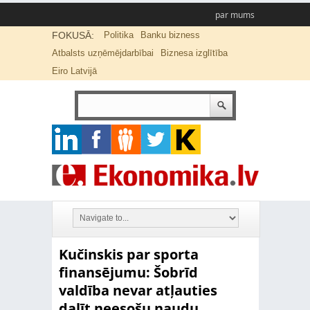
par mums
FOKUSĀ:
Politika
Banku bizness
Atbalsts uzņēmējdarbībai
Biznesa izglītība
Eiro Latvijā
Kučinskis par sporta
finansējumu: Šobrīd
valdība nevar atļauties
dalīt neesošu naudu